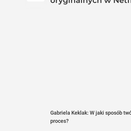
oryginalnych w Netfl
Gabriela Keklak: W jaki sposób tw
proces?