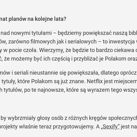
at planów na kolejne lata?
 nad nowymi tytułami – będziemy powiększać naszą bibl
ów, zarówno filmowych jak i serialowych – to inwestycja 
w pocie czoła. Wierzymy, że będzie to bardzo ciekawa o
ć, że możemy być ich częścią i przybliżać je Polakom or
lmów i seriali nieustannie się powiększała, dlatego opró
tuły, które Polakom są już znane. Netflix jest miejscem
h tytułów, po te najnowsze, które są wyrazem tego wszys
y wybrzmiały głosy osób z różnych kręgów społecznych i 
e projekty właśnie teraz przygotowujemy. A
„Sexify”
jest n