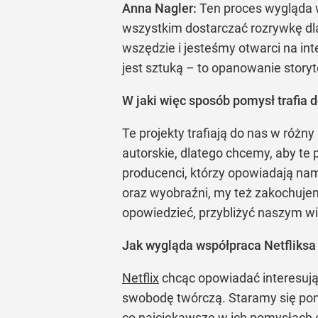
Anna Nagler:
Ten proces wygląda w
wszystkim dostarczać rozrywkę dl
wszędzie i jesteśmy otwarci na inte
jest sztuką – to opanowanie storyt
W jaki więc sposób pomysł trafia d
Te projekty trafiają do nas w róż
autorskie, dlatego chcemy, aby te
producenci, którzy opowiadają nam 
oraz wyobraźni, my też zakochujemy
opowiedzieć, przybliżyć naszym w
Jak wygląda współpraca Netfliksa
Netflix
chcąc opowiadać interesują
swobodę twórczą. Staramy się pomó
co najciekawsze w ich pomysłach o