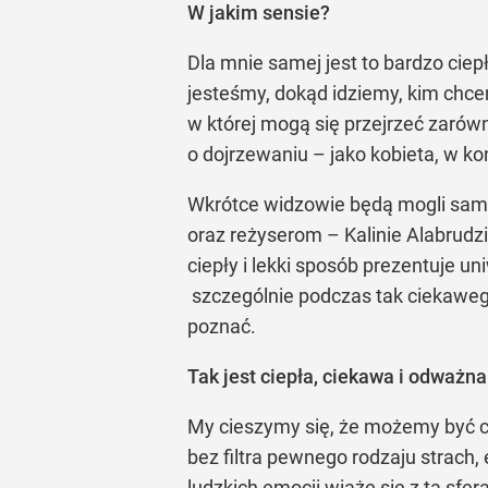
W jakim sensie?
Dla mnie samej jest to bardzo ciepł
jesteśmy, dokąd idziemy, kim chcem
w której mogą się przejrzeć zarówn
o dojrzewaniu – jako kobieta, w ko
Wkrótce widzowie będą mogli sami
oraz reżyserom – Kalinie Alabrudzi
ciepły i lekki sposób prezentuje 
szczególnie podczas tak ciekawego 
poznać.
Tak jest ciepła, ciekawa i odważna
My cieszymy się, że możemy być cz
bez filtra pewnego rodzaju strach,
ludzkich emocji wiąże się z tą sfe