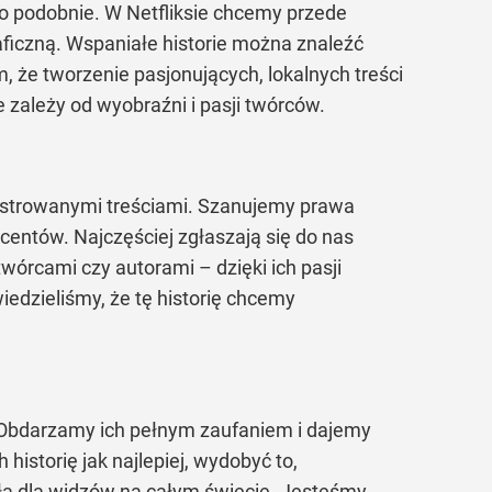
o podobnie. W Netfliksie chcemy przede
ficzną. Wspaniałe historie można znaleźć
m, że tworzenie pasjonujących, lokalnych treści
e zależy od wyobraźni i pasji twórców.
ejestrowanymi treściami. Szanujemy prawa
entów. Najczęściej zgłaszają się do nas
wórcami czy autorami – dzięki ich pasji
edzieliśmy, że tę historię chcemy
. Obdarzamy ich pełnym zaufaniem i dajemy
storię jak najlepiej, wydobyć to,
ała dla widzów na całym świecie. Jesteśmy