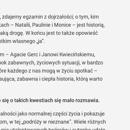
m, zdajemy egzamin z dojrzałości; o tym, kim
 – Natalii, Paulinie i Monice – jest historią,
taką drogę. W końcu jest to także opowieść
stkim własnego „ja”.
m – Agacie Gerc i Janowi Kwiecińskiemu,
obok zabawnych, życiowych sytuacji, w bardzo
które każdego z nas mogą w życiu spotkać –
jąca, zabawna i ciepła historia, którą warto
ie się o takich kwestiach się mało rozmawia.
ności jako normalnej części życia i pokazuje
iom, w tej „podróży w nieznane”. Wiele różnych
 grupie utalentowanych twórców i autorów udało