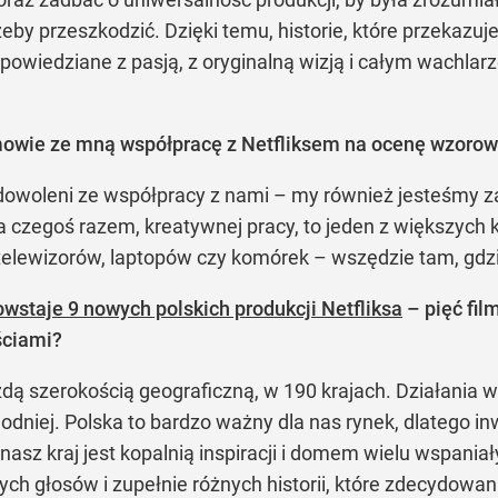
e, żeby przeszkodzić. Dzięki temu, historie, które przek
powiedziane z pasją, z oryginalną wizją i całym wachlar
zmowie ze mną współpracę z Netfliksem na ocenę wzorow
adowoleni ze współpracy z nami – my również jesteśmy 
nia czegoś razem, kreatywnej pracy, to jeden z większy
telewizorów, laptopów czy komórek – wszędzie tam, gdzie
owstaje 9 nowych polskich produkcji Netfliksa
– pięć film
ściami?
żdą szerokością geograficzną, w 190 krajach. Działania 
niej. Polska to bardzo ważny dla nas rynek, dlatego in
nasz kraj jest kopalnią inspiracji i domem wielu wspani
ych głosów i zupełnie różnych historii, które zdecydowa