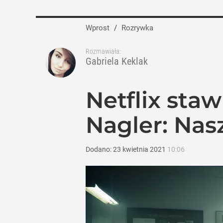
Wprost
/
Rozrywka
Rozmawiała:
Gabriela Keklak
Netflix sta
Nagler: Nasz
Dodano:
23
kwietnia
2021
10:06