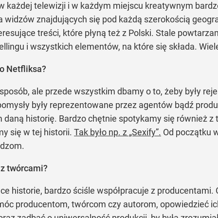
 każdej telewizji i w każdym miejscu kreatywnym bardz
a widzów znajdujących się pod każdą szerokością geogra
resujące treści, które płyną też z Polski. Stale powtarza
ellingu i wszystkich elementów, na które się składa. Wiel
o Netfliksa?
ny sposób, ale przede wszystkim dbamy o to, żeby były r
 pomysły były reprezentowane przez agentów bądź produc
daną historię. Bardzo chętnie spotykamy się również z t
 się w tej historii.
Tak było np. z „Sexify”.
Od początku wi
idzom.
 z twórcami?
ce historie, bardzo ściśle współpracuje z producentami
c producentom, twórcom czy autorom, opowiedzieć ich hi
raz zadbać o uniwersalność produkcji, by była zrozumi