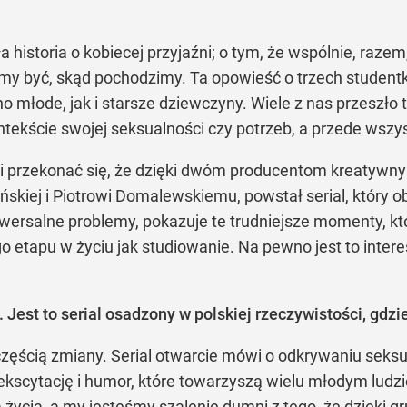
a historia o kobiecej przyjaźni; o tym, że wspólnie, raze
y być, skąd pochodzimy. Ta opowieść o trzech studentkach
o młode, jak i starsze dziewczyny. Wiele z nas przeszło 
ntekście swojej seksualności czy potrzeb, a przede wszy
 przekonać się, że dzięki dwóm producentom kreatywny
ńskiej i Piotrowi Domalewskiemu, powstał serial, który 
uniwersalne problemy, pokazuje te trudniejsze momenty, 
etapu w życiu jak studiowanie. Na pewno jest to interesu
. Jest to serial osadzony w polskiej rzeczywistości, gdz
ęścią zmiany. Serial otwarcie mówi o odkrywaniu seksual
 ekscytację i humor, które towarzyszą wielu młodym ludz
rą życia, a my jesteśmy szalenie dumni z tego, że dzięki