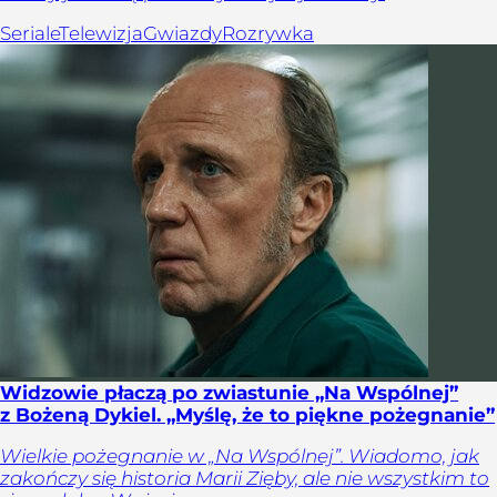
Seriale
Telewizja
Gwiazdy
Rozrywka
Widzowie płaczą po zwiastunie „Na Wspólnej”
z Bożeną Dykiel. „Myślę, że to piękne pożegnanie”
Wielkie pożegnanie w „Na Wspólnej”. Wiadomo, jak
zakończy się historia Marii Zięby, ale nie wszystkim to