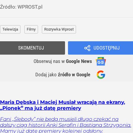
Źródło:
WPROST.pl
Telewizja
Filmy
Rozrywka Wprost
SKOMENTUJ
UDOSTĘPNIJ
Obserwuj nas
w
Google News
Dodaj jako
źródło w Google
Maria Dębska i Maciej Musiał wracają na ekrany.
„Pionek” ma już datę premiery
Fani „Ślebody” nie będą musieli długo czekać na
dalszy ciąg historii Anki Serafin i Bastiana Strzygonia.
Mamy już datę premiery kolejnej odsłony.