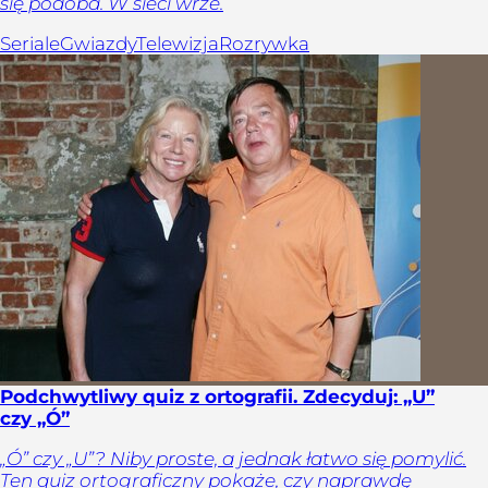
się podoba. W sieci wrze.
Seriale
Gwiazdy
Telewizja
Rozrywka
Podchwytliwy quiz z ortografii. Zdecyduj: „U”
czy „Ó”
„Ó” czy „U”? Niby proste, a jednak łatwo się pomylić.
Ten quiz ortograficzny pokaże, czy naprawdę