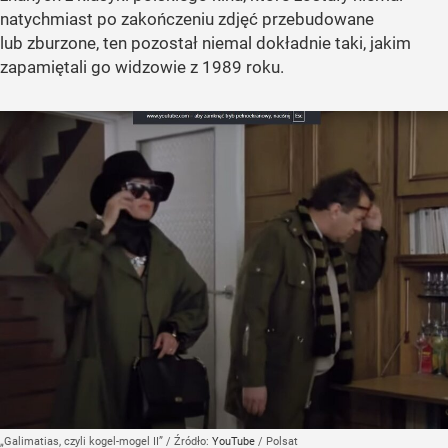
natychmiast po zakończeniu zdjęć przebudowane
lub zburzone, ten pozostał niemal dokładnie taki, jakim
zapamiętali go widzowie z 1989 roku.
„Galimatias, czyli kogel-mogel II”
/ Źródło:
YouTube
/
Polsat