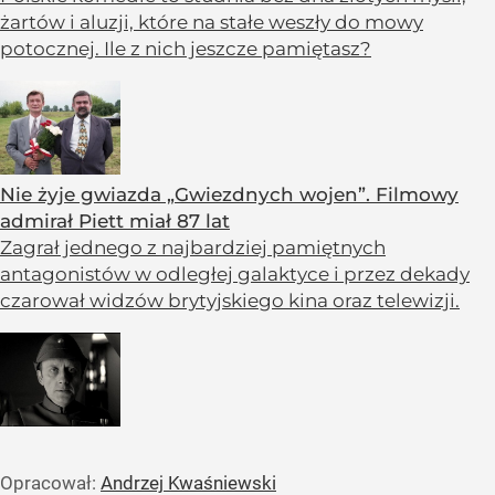
żartów i aluzji, które na stałe weszły do mowy
potocznej. Ile z nich jeszcze pamiętasz?
Nie żyje gwiazda „Gwiezdnych wojen”. Filmowy
admirał Piett miał 87 lat
Zagrał jednego z najbardziej pamiętnych
antagonistów w odległej galaktyce i przez dekady
czarował widzów brytyjskiego kina oraz telewizji.
Opracował:
Andrzej Kwaśniewski