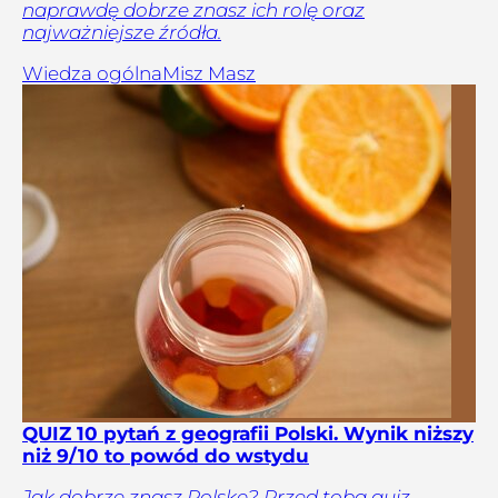
naprawdę dobrze znasz ich rolę oraz
najważniejsze źródła.
Wiedza ogólna
Misz Masz
QUIZ 10 pytań z geografii Polski. Wynik niższy
niż 9/10 to powód do wstydu
Jak dobrze znasz Polskę? Przed tobą quiz