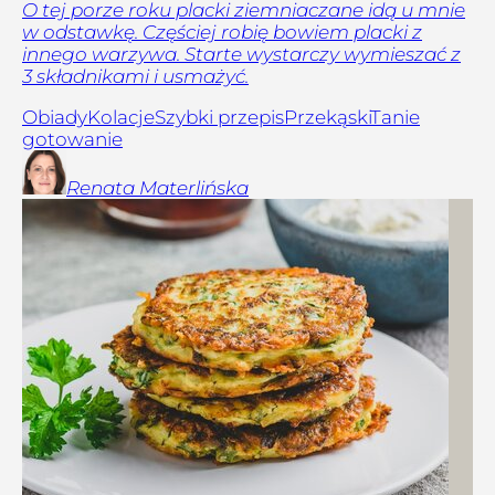
O tej porze roku placki ziemniaczane idą u mnie
w odstawkę. Częściej robię bowiem placki z
innego warzywa. Starte wystarczy wymieszać z
3 składnikami i usmażyć.
Obiady
Kolacje
Szybki przepis
Przekąski
Tanie
gotowanie
Renata
Materlińska