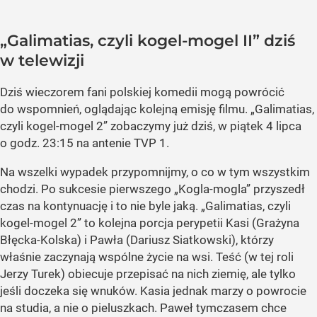
„Galimatias, czyli kogel-mogel II” dziś
w telewizji
Dziś wieczorem fani polskiej komedii mogą powrócić
do wspomnień, oglądając kolejną emisję filmu. „Galimatias,
czyli kogel-mogel 2” zobaczymy już dziś, w piątek 4 lipca
o godz. 23:15 na antenie TVP 1.
Na wszelki wypadek przypomnijmy, o co w tym wszystkim
chodzi. Po sukcesie pierwszego „Kogla-mogla” przyszedł
czas na kontynuację i to nie byle jaką. „Galimatias, czyli
kogel-mogel 2” to kolejna porcja perypetii Kasi (Grażyna
Błęcka-Kolska) i Pawła (Dariusz Siatkowski), którzy
właśnie zaczynają wspólne życie na wsi. Teść (w tej roli
Jerzy Turek) obiecuje przepisać na nich ziemię, ale tylko
jeśli doczeka się wnuków. Kasia jednak marzy o powrocie
na studia, a nie o pieluszkach. Paweł tymczasem chce