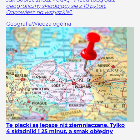
geograficzny składający się z 10 pytań.
Odpowiesz na wszystkie?
Geografia
Wiedza ogólna
Te placki są lepsze niż ziemniaczane. Tylko
4 składniki i 25 minut, a smak obłędny