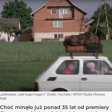
„Galimatias, czyli kogel-mogel II”
Źródło:
YouTube
/
WFDiF Studio Filmowe
Kadr
Choć minęło już ponad 35 lat od premiery