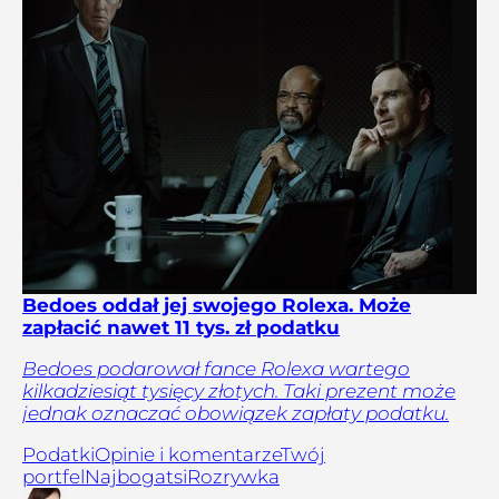
Bedoes oddał jej swojego Rolexa. Może
zapłacić nawet 11 tys. zł podatku
Bedoes podarował fance Rolexa wartego
kilkadziesiąt tysięcy złotych. Taki prezent może
jednak oznaczać obowiązek zapłaty podatku.
Podatki
Opinie i komentarze
Twój
portfel
Najbogatsi
Rozrywka