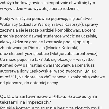
założyć hodowlę owiec i nieopatrznie chwali się tym
w wywiadzie – co wywołuje burzę rodzinną.
Kiedy w ich życiu ponownie pojawiają się państwo
Wolańscy (Zdzisław Wardejn i Ewa Kasprzyk), sprawy
zaczynają się jeszcze bardziej komplikować. Docent
pragnie pomóc dawnej studentce wrócić na uczelnię,
ale wyjeżdża za granicę i zostawia pod jej opieką...
zbuntowanego Piotrusia (Maciek Koterski)
oraz ekscentryczną babcię (Małgorzata Lorentowicz).
Co może pójść nie tak? Jak się okazuje – wszystko.
Komediowy galimatias gwarantowany, a scenariusz
autorstwa Ilony Łepkowskiej, współtwórczyni „M jak
miłość” i „Na dobre i na złe”, zapewnia znakomitą zabawę
od pierwszej do ostatniej sceny.
QUIZ dla żartownisiów z PRL-u. Rzucałeś tymi
tekstami na imprezach?
Polskie komedie to studnia bez dna złotych myśli,