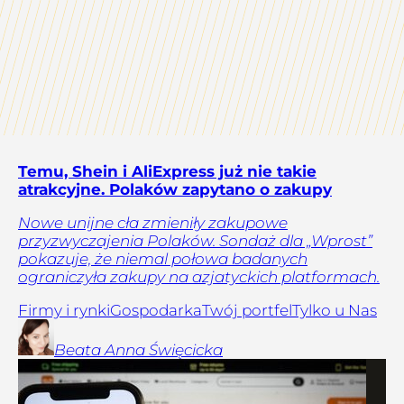
Temu, Shein i AliExpress już nie takie
atrakcyjne. Polaków zapytano o zakupy
Nowe unijne cła zmieniły zakupowe
przyzwyczajenia Polaków. Sondaż dla „Wprost”
pokazuje, że niemal połowa badanych
ograniczyła zakupy na azjatyckich platformach.
Firmy i rynki
Gospodarka
Twój portfel
Tylko u Nas
Beata Anna
Święcicka