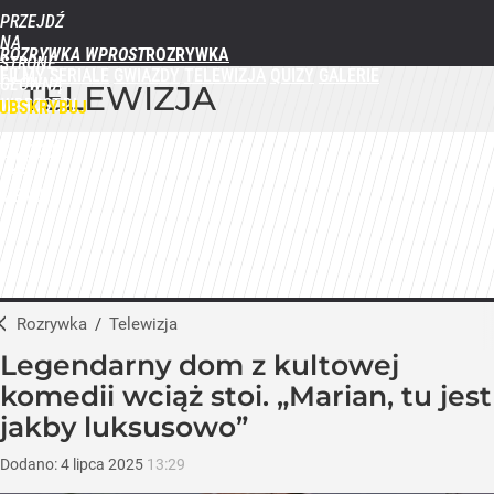
PRZEJDŹ
NA
ROZRYWKA WPROST
STRONĘ
FILMY
SERIALE
GWIAZDY
TELEWIZJA
QUIZY
GALERIE
GŁÓWNĄ
TELEWIZJA
WPROST.PL
UBSKRYBUJ
ZALOGUJ
MENU
Rozrywka
/
Telewizja
Legendarny dom z kultowej
komedii wciąż stoi. „Marian, tu jest
jakby luksusowo”
Dodano:
4
lipca
2025
13:29