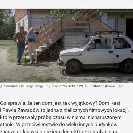
„Galimatias, czyli kogel-mogel II”
/ Źródło:
YouTube
/
WFDiF — Studio Filmowe Kadr
Co sprawia, że ten dom jest tak wyjątkowy? Dom Kasi
i Pawła Zawadów to jedna z nielicznych filmowych lokacji,
które przetrwały próbę czasu w niemal nienaruszonym
stanie. W przeciwieństwie do wielu innych budynków
znanych z klasyki polskiego kina, które zostały niemal