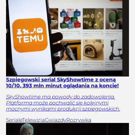
Szpiegowski serial SkyShowtime z oceną
10/10. 393 mln minut oglądania na koncie!
SkyShowtime ma powody do zadowolenia.
Platforma może pochwalić się kolejnymi
mocnymi wynikami produkcji szpiegowskich.
Seriale
Telewizja
Gwiazdy
Rozrywka