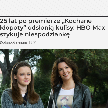
25 lat po premierze „Kochane
kłopoty” odsłonią kulisy. HBO Max
szykuje niespodziankę
Dodano:
6
sierpnia
13:51