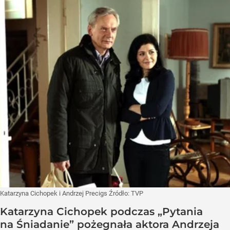
Katarzyna Cichopek i Andrzej Precigs
Źródło:
TVP
Katarzyna Cichopek podczas „Pytania
na Śniadanie” pożegnała aktora Andrzeja