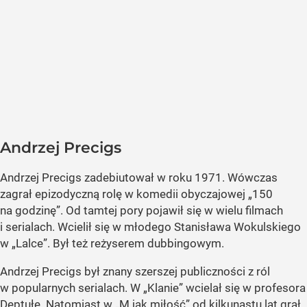
Andrzej Precigs
Andrzej Precigs zadebiutował w roku 1971. Wówczas
zagrał epizodyczną rolę w komedii obyczajowej „150
na godzinę”. Od tamtej pory pojawił się w wielu filmach
i serialach. Wcielił się w młodego Stanisława Wokulskiego
w „Lalce”. Był też reżyserem dubbingowym.
Andrzej Precigs był znany szerszej publiczności z ról
w popularnych serialach. W „Klanie” wcielał się w profesora
Deptułę. Natomiast w „M jak miłość” od kilkunastu lat grał