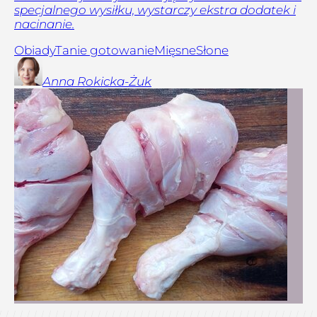
specjalnego wysiłku, wystarczy ekstra dodatek i
nacinanie.
Obiady
Tanie gotowanie
Mięsne
Słone
Anna
Rokicka-Żuk