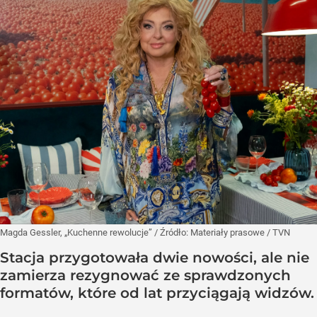
Magda Gessler, „Kuchenne rewolucje”
/ Źródło:
Materiały prasowe
/
TVN
Stacja przygotowała dwie nowości, ale nie
zamierza rezygnować ze sprawdzonych
formatów, które od lat przyciągają widzów.