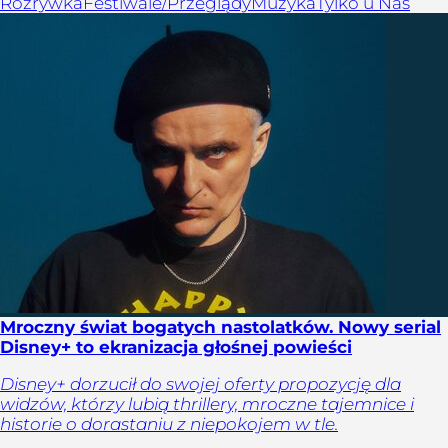
Rozrywka
Festiwale/Przeglądy
Muzyka
Tylko u Nas
Mroczny świat bogatych nastolatków. Nowy serial
Disney+ to ekranizacja głośnej powieści
Disney+ dorzucił do swojej oferty propozycję dla
widzów, którzy lubią thrillery, mroczne tajemnice i
historie o dorastaniu z niepokojem w tle.