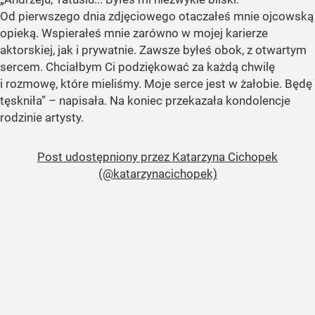
Od pierwszego dnia zdjęciowego otaczałeś mnie ojcowską
opieką. Wspierałeś mnie zarówno w mojej karierze
aktorskiej, jak i prywatnie. Zawsze byłeś obok, z otwartym
sercem. Chciałbym Ci podziękować za każdą chwilę
i rozmowę, które mieliśmy. Moje serce jest w żałobie. Będę
tęskniła” – napisała. Na koniec przekazała kondolencje
rodzinie artysty.
Post udostępniony przez Katarzyna Cichopek
(@katarzynacichopek)