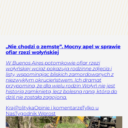
„Nie chodzi o zemstę”. Mocny apel w sprawie
ofiar rzezi wołyńskiej
W Buenos Aires potomkowie ofiar rzezi
wołyńskiej wciąż pokazują rodzinne zdjęcia i
listy, wspominając bliskich zamordowanych z
niezwykłym okrucieństwem. Ich dramat
przypomina, że dla wielu rodzin Wołyń nie jest
historią zamkniętą, lecz bolesną raną, która do
dziś nie została zagojona.
Kraj
Polityka
Opinie i komentarze
Tylko u
Nas
Tygodnik Wprost