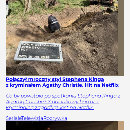
Połączył mroczny styl Stephena Kinga
z kryminałem Agathy Christie. Hit na Netflix
Co by powstało po spotkaniu Stephena Kinga z
Agathą Christie? 7-odcinkowy horror z
kryminalną zagadką! Jest na Netflix.
Seriale
Telewizja
Rozrywka