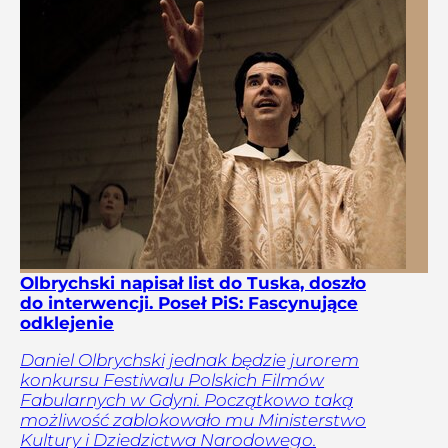
Olbrychski napisał list do Tuska, doszło
do interwencji. Poseł PiS: Fascynujące
odklejenie
Daniel Olbrychski jednak będzie jurorem
konkursu Festiwalu Polskich Filmów
Fabularnych w Gdyni. Początkowo taką
możliwość zablokowało mu Ministerstwo
Kultury i Dziedzictwa Narodowego.