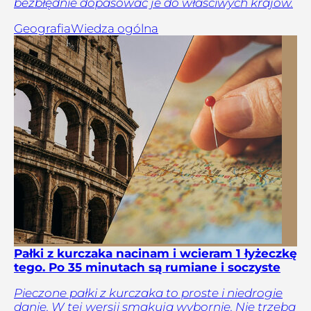
bezbłędnie dopasować je do właściwych krajów.
Geografia
Wiedza ogólna
Pałki z kurczaka nacinam i wcieram 1 łyżeczkę
tego. Po 35 minutach są rumiane i soczyste
Pieczone pałki z kurczaka to proste i niedrogie
danie. W tej wersji smakują wybornie. Nie trzeba