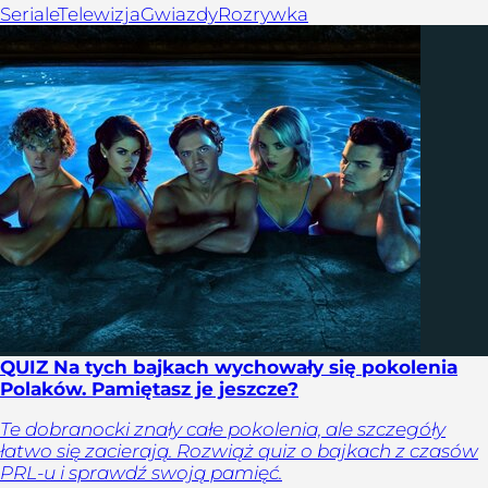
Seriale
Telewizja
Gwiazdy
Rozrywka
QUIZ Na tych bajkach wychowały się pokolenia
Polaków. Pamiętasz je jeszcze?
Te dobranocki znały całe pokolenia, ale szczegóły
łatwo się zacierają. Rozwiąż quiz o bajkach z czasów
PRL-u i sprawdź swoją pamięć.