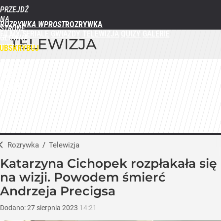
PRZEJDŹ
NA
ROZRYWKA WPROST
STRONĘ
FILMY
SERIALE
GWIAZDY
TELEWIZJA
QUIZY
GALERIE
GŁÓWNĄ
TELEWIZJA
WPROST.PL
UBSKRYBUJ
ZALOGUJ
MENU
Rozrywka
/
Telewizja
Katarzyna Cichopek rozpłakała się
na wizji. Powodem śmierć
Andrzeja Precigsa
Dodano:
27
sierpnia
2023
14:21