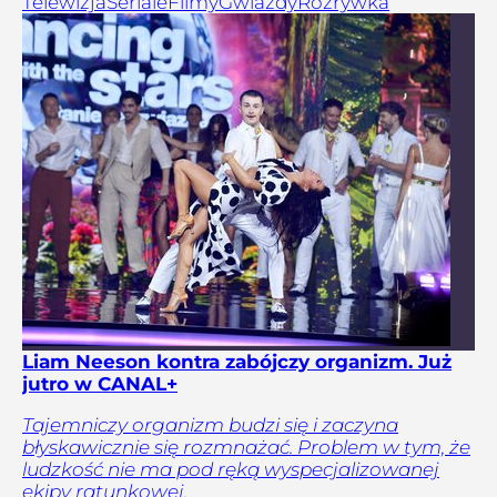
Telewizja
Seriale
Filmy
Gwiazdy
Rozrywka
Liam Neeson kontra zabójczy organizm. Już
jutro w CANAL+
Tajemniczy organizm budzi się i zaczyna
błyskawicznie się rozmnażać. Problem w tym, że
ludzkość nie ma pod ręką wyspecjalizowanej
ekipy ratunkowej.