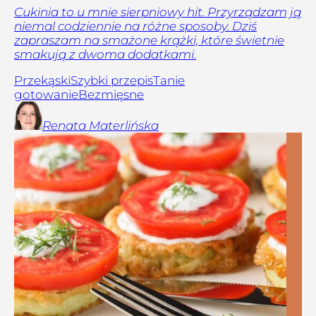
Cukinia to u mnie sierpniowy hit. Przyrządzam ją
niemal codziennie na różne sposoby. Dziś
zapraszam na smażone krążki, które świetnie
smakują z dwoma dodatkami.
Przekąski
Szybki przepis
Tanie
gotowanie
Bezmięsne
Renata
Materlińska