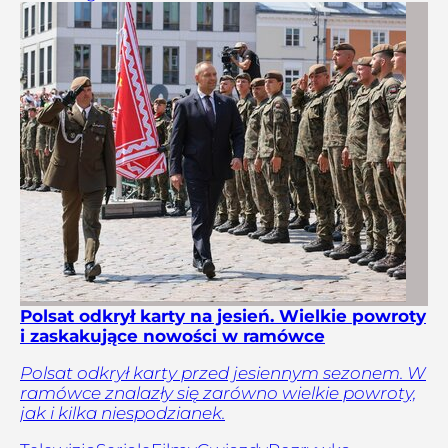
Polsat odkrył karty na jesień. Wielkie powroty
i zaskakujące nowości w ramówce
Polsat odkrył karty przed jesiennym sezonem. W
ramówce znalazły się zarówno wielkie powroty,
jak i kilka niespodzianek.