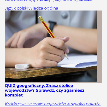
Język polski
Wiedza ogólna
QUIZ geograficzny. Znasz stolice
województw? Sprawdź, czy zgarniesz
komplet
Krótki quiz ze stolic województw szybko pokaże,