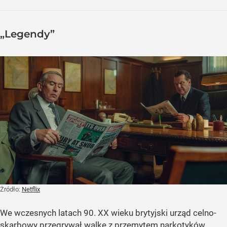
„Legendy”
Żródło:
Netflix
We wczesnych latach 90. XX wieku brytyjski urząd celno-
skarbowy przegrywał walkę z przemytem narkotyków