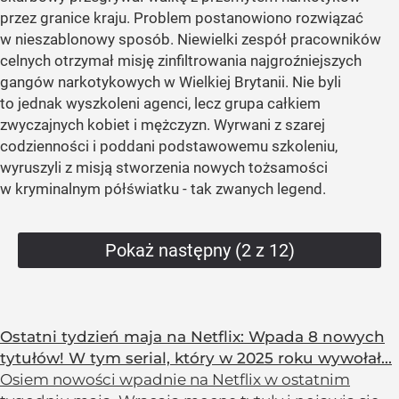
przez granice kraju. Problem postanowiono rozwiązać
w nieszablonowy sposób. Niewielki zespół pracowników
celnych otrzymał misję zinfiltrowania najgroźniejszych
gangów narkotykowych w Wielkiej Brytanii. Nie byli
to jednak wyszkoleni agenci, lecz grupa całkiem
zwyczajnych kobiet i mężczyzn. Wyrwani z szarej
codzienności i poddani podstawowemu szkoleniu,
wyruszyli z misją stworzenia nowych tożsamości
w kryminalnym półświatku - tak zwanych legend.
Pokaż następny (2 z 12)
Ostatni tydzień maja na Netflix: Wpada 8 nowych
tytułów! W tym serial, który w 2025 roku wywołał...
Osiem nowości wpadnie na Netflix w ostatnim