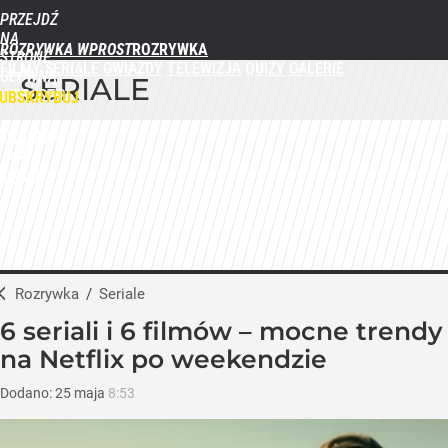
PRZEJDŹ
NA
ROZRYWKA WPROST
STRONĘ
FILMY
SERIALE
GWIAZDY
TELEWIZJA
QUIZY
GALERIE
GŁÓWNĄ
SERIALE
WPROST.PL
UBSKRYBUJ
ZALOGUJ
MENU
Rozrywka
/
Seriale
6 seriali i 6 filmów – mocne trendy
na Netflix po weekendzie
Dodano:
25
maja
8:53