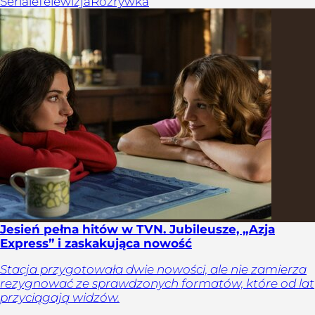
Seriale
Telewizja
Rozrywka
Jesień pełna hitów w TVN. Jubileusze, „Azja
Express” i zaskakująca nowość
Stacja przygotowała dwie nowości, ale nie zamierza
rezygnować ze sprawdzonych formatów, które od lat
przyciągają widzów.