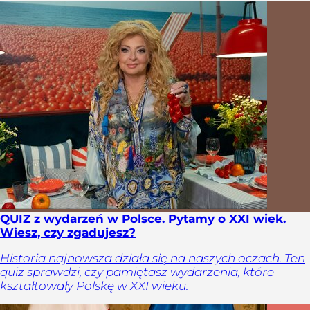
QUIZ z wydarzeń w Polsce. Pytamy o XXI wiek.
Wiesz, czy zgadujesz?
Historia najnowsza działa się na naszych oczach. Ten
quiz sprawdzi, czy pamiętasz wydarzenia, które
kształtowały Polskę w XXI wieku.