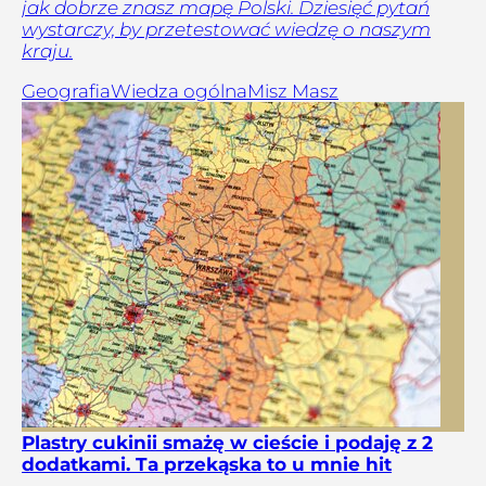
jak dobrze znasz mapę Polski. Dziesięć pytań
wystarczy, by przetestować wiedzę o naszym
kraju.
Geografia
Wiedza ogólna
Misz Masz
Plastry cukinii smażę w cieście i podaję z 2
dodatkami. Ta przekąska to u mnie hit