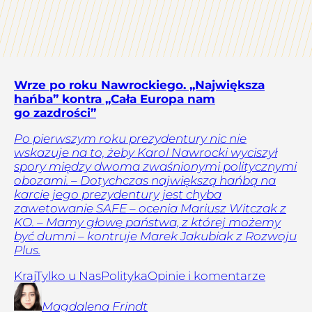
Wrze po roku Nawrockiego. „Największa
hańba” kontra „Cała Europa nam
go zazdrości”
Po pierwszym roku prezydentury nic nie
wskazuje na to, żeby Karol Nawrocki wyciszył
spory między dwoma zwaśnionymi politycznymi
obozami. – Dotychczas największą hańbą na
karcie jego prezydentury jest chyba
zawetowanie SAFE – ocenia Mariusz Witczak z
KO. – Mamy głowę państwa, z której możemy
być dumni – kontruje Marek Jakubiak z Rozwoju
Plus.
Kraj
Tylko u Nas
Polityka
Opinie i komentarze
Magdalena
Frindt