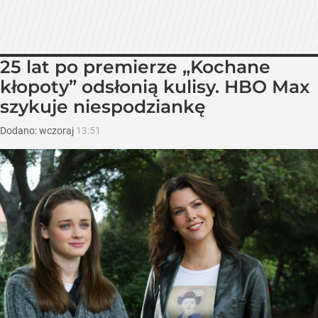
25 lat po premierze „Kochane
kłopoty” odsłonią kulisy. HBO Max
szykuje niespodziankę
Dodano:
wczoraj
13:51