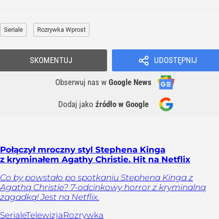
Seriale
Rozrywka Wprost
SKOMENTUJ
UDOSTĘPNIJ
Obserwuj nas
w
Google News
Dodaj jako
źródło w Google
Połączył mroczny styl Stephena Kinga
z kryminałem Agathy Christie. Hit na Netflix
Co by powstało po spotkaniu Stephena Kinga z
Agathą Christie? 7-odcinkowy horror z kryminalną
zagadką! Jest na Netflix.
Seriale
Telewizja
Rozrywka