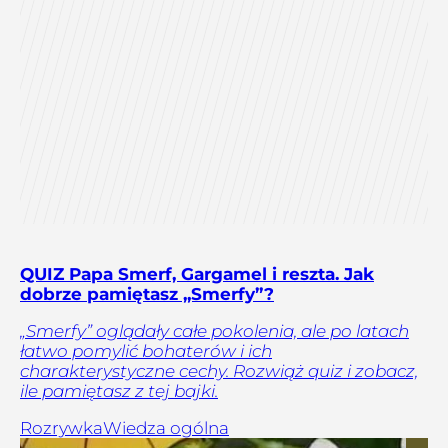
QUIZ Papa Smerf, Gargamel i reszta. Jak
dobrze pamiętasz „Smerfy”?
„Smerfy” oglądały całe pokolenia, ale po latach
łatwo pomylić bohaterów i ich
charakterystyczne cechy. Rozwiąż quiz i zobacz,
ile pamiętasz z tej bajki.
Rozrywka
Wiedza ogólna