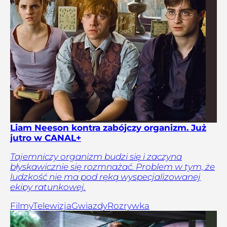
Liam Neeson kontra zabójczy organizm. Już
jutro w CANAL+
Tajemniczy organizm budzi się i zaczyna
błyskawicznie się rozmnażać. Problem w tym, że
ludzkość nie ma pod ręką wyspecjalizowanej
ekipy ratunkowej.
Filmy
Telewizja
Gwiazdy
Rozrywka