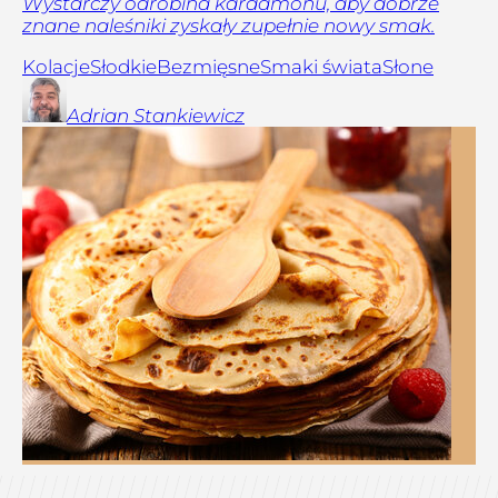
Wystarczy odrobina kardamonu, aby dobrze
znane naleśniki zyskały zupełnie nowy smak.
Kolacje
Słodkie
Bezmięsne
Smaki świata
Słone
Adrian
Stankiewicz