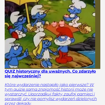
QUIZ historyczny dla uważnych. Co zdarzyło
się najwcześniej?
Które wydarzenie nastąpiło jako pierwsze? W
tym quizie sama znajomość historii może nie
wystarczyć. Uporządkuj fakty, zaufaj pamięci i
sprawdź, czy nie pomylisz wydarzeń dzielonych
przez dekady.