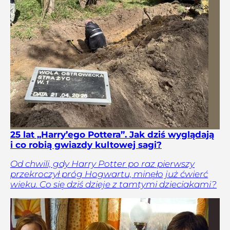
25 lat „Harry’ego Pottera”. Jak dziś wyglądają
i co robią gwiazdy kultowej sagi?
Od chwili, gdy Harry Potter po raz pierwszy
przekroczył próg Hogwartu, minęło już ćwierć
wieku. Co się dziś dzieje z tamtymi dzieciakami?