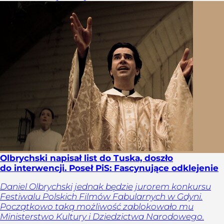
Olbrychski napisał list do Tuska, doszło
do interwencji. Poseł PiS: Fascynujące odklejenie
Daniel Olbrychski jednak będzie jurorem konkursu
Festiwalu Polskich Filmów Fabularnych w Gdyni.
Początkowo taką możliwość zablokowało mu
Ministerstwo Kultury i Dziedzictwa Narodowego.