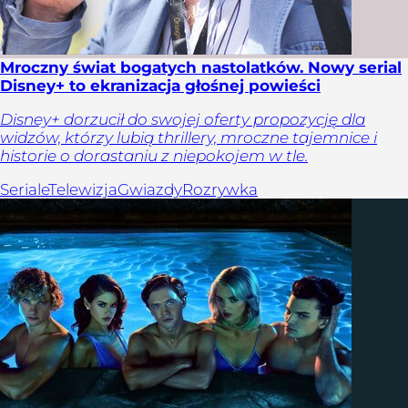
Mroczny świat bogatych nastolatków. Nowy serial
Disney+ to ekranizacja głośnej powieści
Disney+ dorzucił do swojej oferty propozycję dla
widzów, którzy lubią thrillery, mroczne tajemnice i
historie o dorastaniu z niepokojem w tle.
Seriale
Telewizja
Gwiazdy
Rozrywka