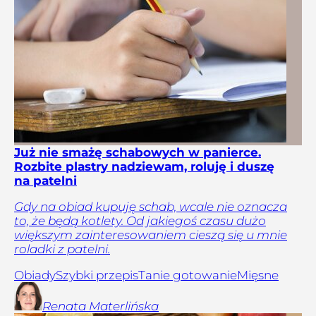
Już nie smażę schabowych w panierce.
Rozbite plastry nadziewam, roluję i duszę
na patelni
Gdy na obiad kupuję schab, wcale nie oznacza
to, że będą kotlety. Od jakiegoś czasu dużo
większym zainteresowaniem cieszą się u mnie
roladki z patelni.
Obiady
Szybki przepis
Tanie gotowanie
Mięsne
Renata
Materlińska