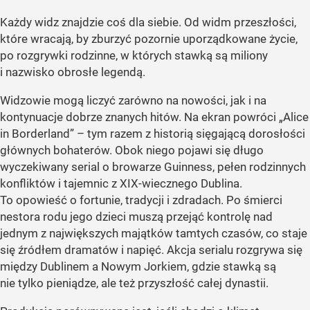
Każdy widz znajdzie coś dla siebie. Od widm przeszłości,
które wracają, by zburzyć pozornie uporządkowane życie,
po rozgrywki rodzinne, w których stawką są miliony
i nazwisko obrosłe legendą.
Widzowie mogą liczyć zarówno na nowości, jak i na
kontynuacje dobrze znanych hitów. Na ekran powróci „Alice
in Borderland” – tym razem z historią sięgającą dorosłości
głównych bohaterów. Obok niego pojawi się długo
wyczekiwany serial o browarze Guinness, pełen rodzinnych
konfliktów i tajemnic z XIX-wiecznego Dublina.
To opowieść o fortunie, tradycji i zdradach. Po śmierci
nestora rodu jego dzieci muszą przejąć kontrolę nad
jednym z największych majątków tamtych czasów, co staje
się źródłem dramatów i napięć. Akcja serialu rozgrywa się
między Dublinem a Nowym Jorkiem, gdzie stawką są
nie tylko pieniądze, ale też przyszłość całej dynastii.