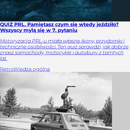
QUIZ PRL. Pamiętasz czym się wtedy jeździło?
Wszyscy mylą się w 7. pytaniu
Motoryzacja PRL-u miała własne ikony, przydomki i
techniczne osobliwości. Ten quiz sprawdzi, jak dobrze
znasz samochody, motocykle i autobusy z tamtych
lat.
Retro
Wiedza ogólna