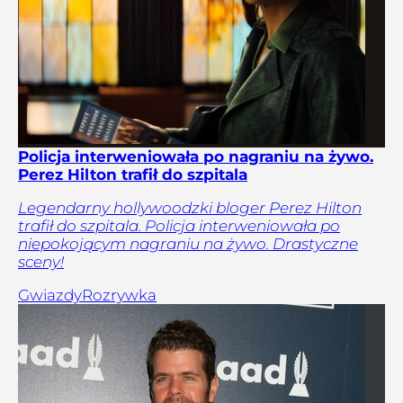
Policja interweniowała po nagraniu na żywo.
Perez Hilton trafił do szpitala
Legendarny hollywoodzki bloger Perez Hilton
trafił do szpitala. Policja interweniowała po
niepokojącym nagraniu na żywo. Drastyczne
sceny!
Gwiazdy
Rozrywka