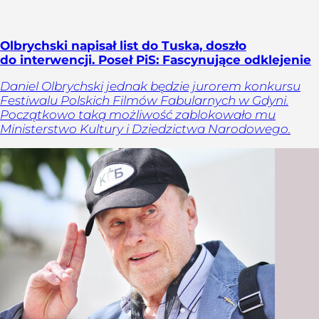
Olbrychski napisał list do Tuska, doszło
do interwencji. Poseł PiS: Fascynujące odklejenie
Daniel Olbrychski jednak będzie jurorem konkursu
Festiwalu Polskich Filmów Fabularnych w Gdyni.
Początkowo taką możliwość zablokowało mu
Ministerstwo Kultury i Dziedzictwa Narodowego.