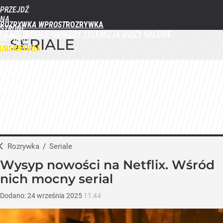
PRZEJDŹ
NA
ROZRYWKA WPROST
STRONĘ
FILMY
SERIALE
GWIAZDY
TELEWIZJA
QUIZY
GALERIE
GŁÓWNĄ
SERIALE
WPROST.PL
UBSKRYBUJ
ZALOGUJ
MENU
Rozrywka
/
Seriale
Wysyp nowości na Netflix. Wśród
nich mocny serial
Dodano:
24
września
2025
11:44