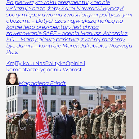
Po pierwszym roku prezydentury nic nie
wskazuje na to, żeby Karol Nawrocki wyciszył
spory między dwoma zwaśnionymi politycznymi
obozami. – Dotychczas największą hańbą na
karcie jego prezydentury jest chyba
zawetowanie SAFE – ocenia Mariusz Witczak z
KO. – Mamy głowę państwa, z której możemy
być dumni – kontruje Marek Jakubiak z Rozwoju
Plus.
Kraj
Tylko u Nas
Polityka
Opinie i
komentarze
Tygodnik Wprost
Magdalena
Frindt