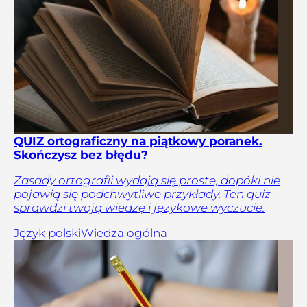
QUIZ ortograficzny na piątkowy poranek.
Skończysz bez błędu?
Zasady ortografii wydają się proste, dopóki nie
pojawią się podchwytliwe przykłady. Ten quiz
sprawdzi twoją wiedzę i językowe wyczucie.
Język polski
Wiedza ogólna