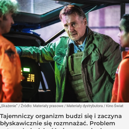
„Skażenie”
/ Źródło:
Materiały prasowe
/
Materiały dystrybutora / Kino Świat
Tajemniczy organizm budzi się i zaczyna
błyskawicznie się rozmnażać. Problem