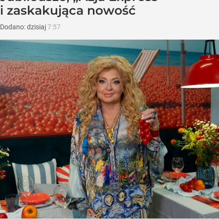
i zaskakująca nowość
Dodano:
dzisiaj
7:57