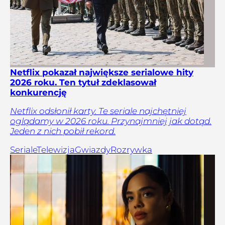
Netflix pokazał największe serialowe hity
2026 roku. Ten tytuł zdeklasował
konkurencję
Netflix odsłonił karty. Te seriale najchętniej
oglądamy w 2026 roku. Przynajmniej jak dotąd.
Jeden z nich pobił rekord.
Seriale
Telewizja
Gwiazdy
Rozrywka