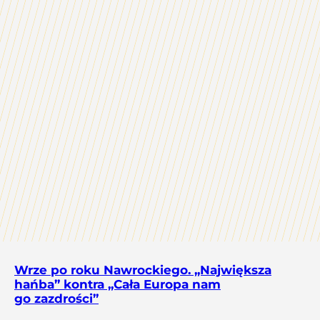
Wrze po roku Nawrockiego. „Największa
hańba” kontra „Cała Europa nam
go zazdrości”