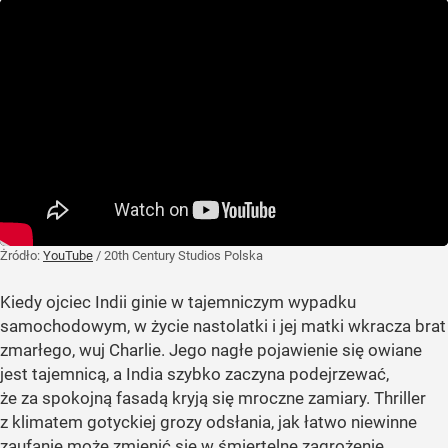
Żródło:
YouTube
/
20th Century Studios Polska
Kiedy ojciec Indii ginie w tajemniczym wypadku
samochodowym, w życie nastolatki i jej matki wkracza brat
zmarłego, wuj Charlie. Jego nagłe pojawienie się owiane
jest tajemnicą, a India szybko zaczyna podejrzewać,
że za spokojną fasadą kryją się mroczne zamiary. Thriller
z klimatem gotyckiej grozy odsłania, jak łatwo niewinne
zaufanie może zmienić się w śmiertelne zagrożenie.