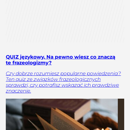
QUIZ językowy. Na pewno wiesz co znaczą
te frazeologizmy?
Czy dobrze rozumiesz popularne powiedzenia?
Ten quiz ze związków frazeologicznych
sprawdzi, czy potrafisz wskazać ich prawdziwe
znaczenie.