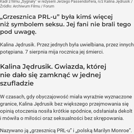
Kadr z filmu „Sygnały” w reżyserii Jerzego Passendorfera, n/z Kalina Jędrusik
/
Źródło:
Archiwum Filmu / Forum
„Grzesznica PRL-u” była kimś więcej
niż symbolem seksu. Jej fani nie brali tego
pod uwagę.
Kalina Jędrusik. Przez jednych była uwielbiana, przez innych
potępiana. 7 sierpnia mija rocznica jej śmierci.
Kalina Jędrusik. Gwiazda, której
nie dało się zamknąć w jednej
szufladzie
W czasach, gdy obyczajowość miała wyraźnie wyznaczone
granice, Kalina Jędrusik bez większego przejmowania się
opinią otoczenia nosiła krótkie spódnice, odsłaniała dekolt
i mówiła o miłości oraz seksualności bez skrępowania.
Nazywano ją „grzesznicą PRL-u” i „polską Marilyn Monroe”.