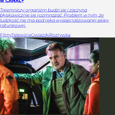
w CANAL+
Tajemniczy organizm budzi się i zaczyna
błyskawicznie się rozmnażać. Problem w tym, że
ludzkość nie ma pod ręką wyspecjalizowanej ekipy
ratunkowej.
Filmy
Telewizja
Gwiazdy
Rozrywka