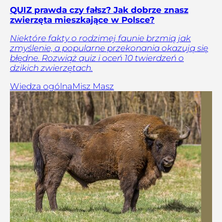
QUIZ prawda czy fałsz? Jak dobrze znasz
zwierzęta mieszkające w Polsce?
Niektóre fakty o rodzimej faunie brzmią jak
zmyślenie, a popularne przekonania okazują się
błędne. Rozwiąż quiz i oceń 10 twierdzeń o
dzikich zwierzętach.
Wiedza ogólna
Misz Masz