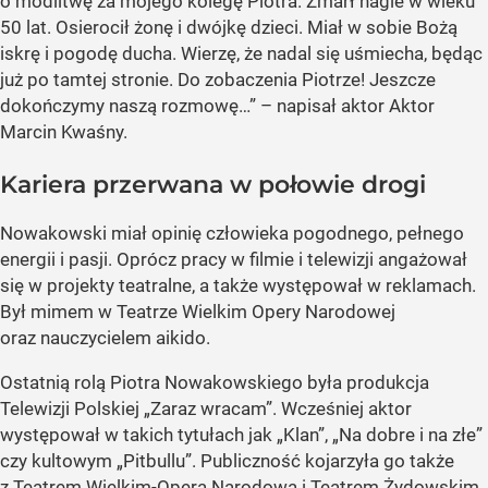
o modlitwę za mojego kolegę Piotra. Zmarł nagle w wieku
50 lat. Osierocił żonę i dwójkę dzieci. Miał w sobie Bożą
iskrę i pogodę ducha. Wierzę, że nadal się uśmiecha, będąc
już po tamtej stronie. Do zobaczenia Piotrze! Jeszcze
dokończymy naszą rozmowę…” – napisał aktor Aktor
Marcin Kwaśny.
Kariera przerwana w połowie drogi
Nowakowski miał opinię człowieka pogodnego, pełnego
energii i pasji. Oprócz pracy w filmie i telewizji angażował
się w projekty teatralne, a także występował w reklamach.
Był mimem w Teatrze Wielkim Opery Narodowej
oraz nauczycielem aikido.
Ostatnią rolą Piotra Nowakowskiego była produkcja
Telewizji Polskiej „Zaraz wracam”. Wcześniej aktor
występował w takich tytułach jak „Klan”, „Na dobre i na złe”
czy kultowym „Pitbullu”. Publiczność kojarzyła go także
z Teatrem Wielkim-Operą Narodową i Teatrem Żydowskim