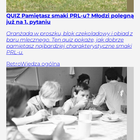
QUIZ Pamiętasz smaki PRL-u? Młodzi polegną
już na 1. pytaniu
Oranżada w proszku, blok czekoladowy i obiad z
baru mlecznego. Ten quiz pokaże, jak dobrze
pamiętasz najbardziej charakterystyczne smaki
PRL-u.
Retro
Wiedza ogólna