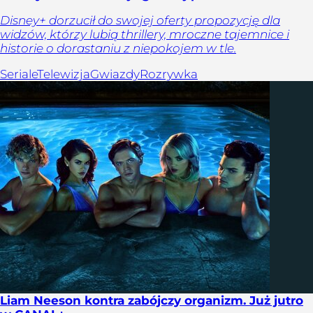
Disney+ dorzucił do swojej oferty propozycję dla
widzów, którzy lubią thrillery, mroczne tajemnice i
historie o dorastaniu z niepokojem w tle.
Seriale
Telewizja
Gwiazdy
Rozrywka
Liam Neeson kontra zabójczy organizm. Już jutro