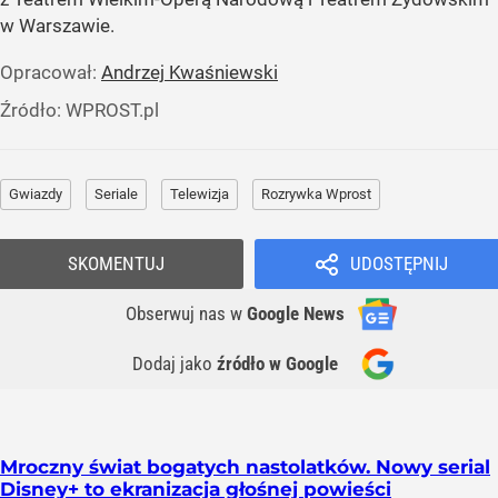
w Warszawie.
Opracował:
Andrzej Kwaśniewski
Źródło:
WPROST.pl
Gwiazdy
Seriale
Telewizja
Rozrywka Wprost
SKOMENTUJ
UDOSTĘPNIJ
Obserwuj nas
w
Google News
Dodaj jako
źródło w Google
Mroczny świat bogatych nastolatków. Nowy serial
Disney+ to ekranizacja głośnej powieści