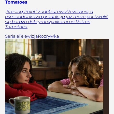
Tomatoes
„Sterling Point” zadebiutował 5 sierpnia, a
ośmioodcinkowa produkcja już może pochwalić
się bardzo dobrymi wynikami na Rotten
Tomatoes.
Seriale
Telewizja
Rozrywka