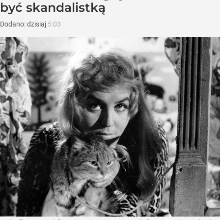
być skandalistką
Dodano:
dzisiaj
5:03