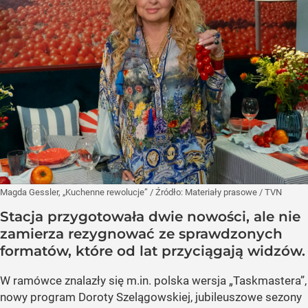
Magda Gessler, „Kuchenne rewolucje”
/ Źródło:
Materiały prasowe
/
TVN
Stacja przygotowała dwie nowości, ale nie
zamierza rezygnować ze sprawdzonych
formatów, które od lat przyciągają widzów.
W ramówce znalazły się m.in. polska wersja „Taskmastera”,
nowy program Doroty Szelągowskiej, jubileuszowe sezony