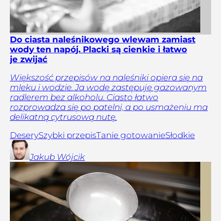
Do ciasta naleśnikowego wlewam zamiast
wody ten napój. Placki są cienkie i łatwo
je zwijać
Większość przepisów na naleśniki opiera się na
mleku i wodzie. Ja wodę zastępuję gazowanym
radlerem bez alkoholu. Ciasto łatwo
rozprowadza się po patelni, a po usmażeniu ma
delikatną cytrusową nutę.
Desery
Szybki przepis
Tanie gotowanie
Słodkie
Jakub
Wójcik