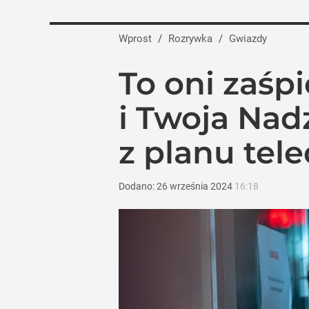
Wprost
/
Rozrywka
/
Gwiazdy
To oni zaśp
i Twoja Nad
z planu tel
Dodano:
26
września
2024
16:18