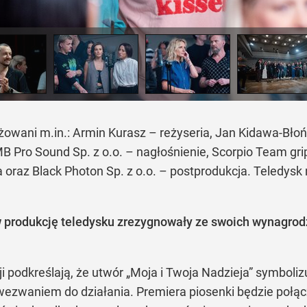
żowani m.in.: Armin Kurasz – reżyseria, Jan Kidawa-Bło
B Pro Sound Sp. z o.o. – nagłośnienie, Scorpio Team grip
 oraz Black Photon Sp. z o.o. – postprodukcja. Teledys
produkcję teledysku zrezygnowały ze swoich wynagrodze
 podkreślają, że utwór „Moja i Twoja Nadzieja” symbolizu
wezwaniem do działania. Premiera piosenki będzie połą