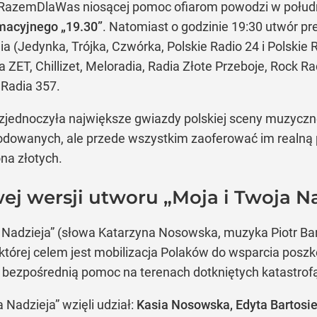
j #RazemDlaWas niosącej pomoc ofiarom powodzi w połud
macyjnego „19.30”
. Natomiast o godzinie 19:30 utwór p
ia (Jedynka, Trójka, Czwórka, Polskie Radio 24 i Polski
 ZET, Chillizet, Meloradia, Radia Złote Przeboje, Rock Ra
 Radia 357.
” zjednoczyła największe gwiazdy polskiej sceny muzyczn
kodowanych, ale przede wszystkim zaoferować im realną
na złotych.
ej wersji utworu „Moja i Twoja N
Nadzieja” (słowa Katarzyna Nosowska, muzyka Piotr Banac
 której celem jest mobilizacja Polaków do wsparcia pos
i bezpośrednią pomoc na terenach dotkniętych katastrof
 Nadzieja” wzięli udział:
Kasia Nosowska, Edyta Bartosie