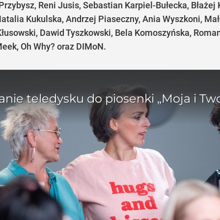
 Przybysz, Reni Jusis, Sebastian Karpiel-Bułecka, Błaże
atalia Kukulska, Andrzej Piaseczny, Ania Wyszkoni, Mał
Kłusowski, Dawid Tyszkowski, Bela Komoszyńska, Roman
, Meek, Oh Why? oraz DIMoN.