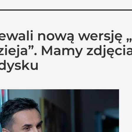
iewali nową wersję 
zieja”. Mamy zdjęci
edysku