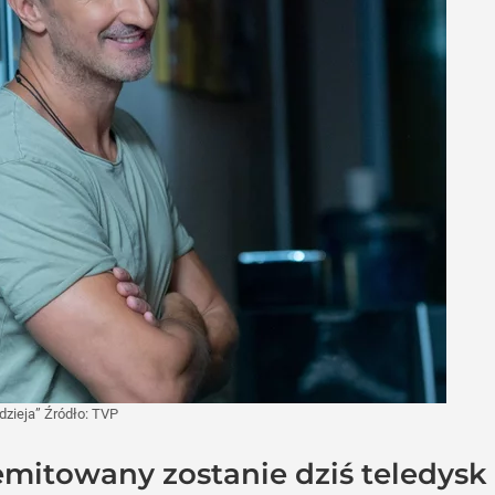
dzieja”
Źródło:
TVP
mitowany zostanie dziś teledysk