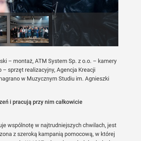
ński – montaż, ATM System Sp. z o.o. – kamery
 – sprzęt realizacyjny, Agencja Kreacji
k nagrano w Muzycznym Studiu im. Agnieszki
ń i pracują przy nim całkowicie
je wspólnotę w najtrudniejszych chwilach, jest
czona z szeroką kampanią pomocową, w której