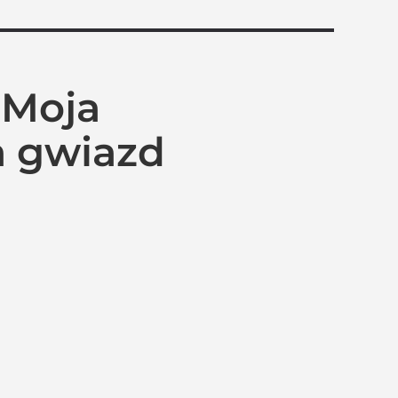
„Moja
a gwiazd