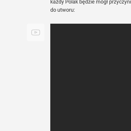
każdy Polak będzie mógł przyczyn
do utworu: