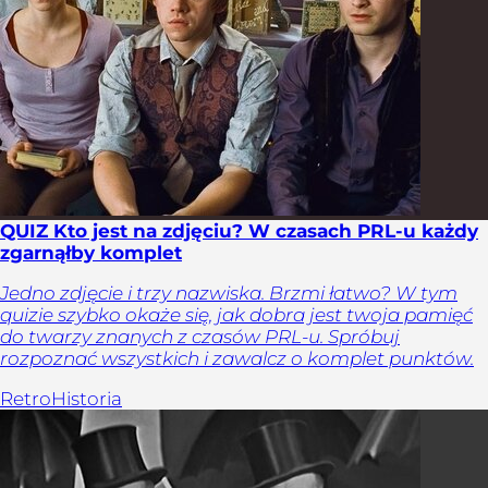
QUIZ Kto jest na zdjęciu? W czasach PRL-u każdy
zgarnąłby komplet
Jedno zdjęcie i trzy nazwiska. Brzmi łatwo? W tym
quizie szybko okaże się, jak dobra jest twoja pamięć
do twarzy znanych z czasów PRL-u. Spróbuj
rozpoznać wszystkich i zawalcz o komplet punktów.
Retro
Historia