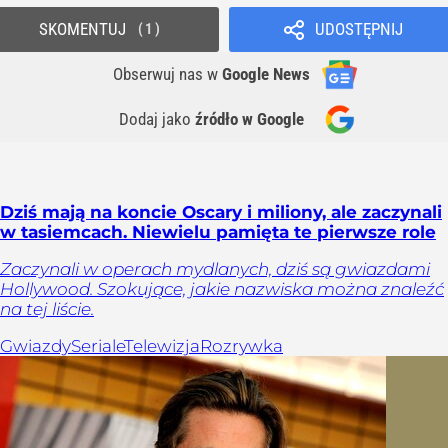
SKOMENTUJ
UDOSTĘPNIJ
1
Obserwuj nas
w
Google News
Dodaj jako
źródło w Google
Dziś mają na koncie Oscary i miliony, ale zaczynali
w tasiemcach. Niewielu pamięta te pierwsze role
Zaczynali w operach mydlanych, dziś są gwiazdami
Hollywood. Szokujące, jakie nazwiska można znaleźć
na tej liście.
Gwiazdy
Seriale
Telewizja
Rozrywka