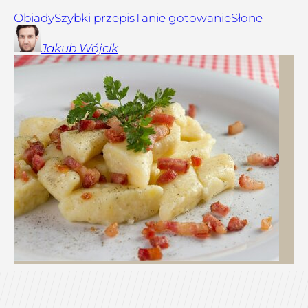
Obiady
Szybki przepis
Tanie gotowanie
Słone
Jakub
Wójcik