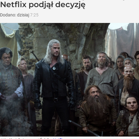
Netflix podjął decyzję
Dodano:
dzisiaj
7:25