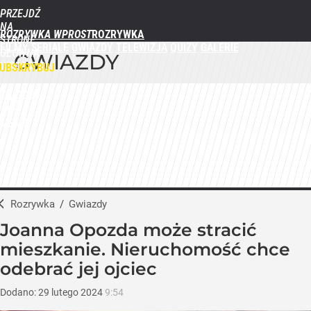
PRZEJDŹ
NA
ROZRYWKA WPROST
STRONĘ
FILMY
SERIALE
GWIAZDY
TELEWIZJA
QUIZY
GALERIE
GŁÓWNĄ
GWIAZDY
WPROST.PL
UBSKRYBUJ
ZALOGUJ
MENU
Rozrywka
/
Gwiazdy
Joanna Opozda może stracić
mieszkanie. Nieruchomość chce
odebrać jej ojciec
Dodano:
29
lutego
2024
9:54