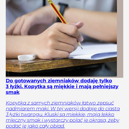
Do gotowanych ziemniaków dodaję tylko
3 łyżki. Kopytka są miękkie i mają pełniejszy
smak
Kopytka z samych ziemniaków łatwo zepsuć
nadmiarem mąki. W tej wersji dodaję do ciasta
3 łyżki twarogu. Kluski są miękkie, mają lekko
mleczny smak i wystarczy polać je okrasą, żeby
podać je jako cały obiad.