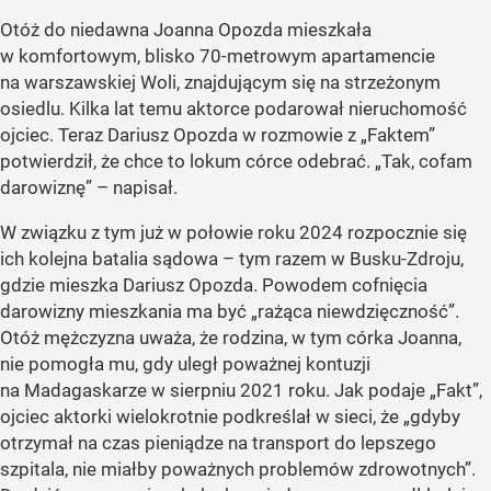
Otóż do niedawna Joanna Opozda mieszkała
w komfortowym, blisko 70-metrowym apartamencie
na warszawskiej Woli, znajdującym się na strzeżonym
osiedlu. Kilka lat temu aktorce podarował nieruchomość
ojciec. Teraz Dariusz Opozda w rozmowie z „Faktem”
potwierdził, że chce to lokum córce odebrać. „Tak, cofam
darowiznę” – napisał.
W związku z tym już w połowie roku 2024 rozpocznie się
ich kolejna batalia sądowa – tym razem w Busku-Zdroju,
gdzie mieszka Dariusz Opozda. Powodem cofnięcia
darowizny mieszkania ma być „rażąca niewdzięczność”.
Otóż mężczyzna uważa, że rodzina, w tym córka Joanna,
nie pomogła mu, gdy uległ poważnej kontuzji
na Madagaskarze w sierpniu 2021 roku. Jak podaje „Fakt”,
ojciec aktorki wielokrotnie podkreślał w sieci, że „gdyby
otrzymał na czas pieniądze na transport do lepszego
szpitala, nie miałby poważnych problemów zdrowotnych”.