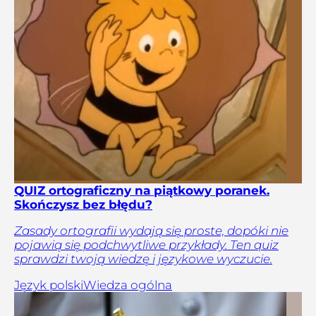
QUIZ ortograficzny na piątkowy poranek.
Skończysz bez błędu?
Zasady ortografii wydają się proste, dopóki nie
pojawią się podchwytliwe przykłady. Ten quiz
sprawdzi twoją wiedzę i językowe wyczucie.
Język polski
Wiedza ogólna