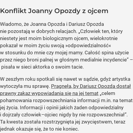
Konflikt Joanny Opozdy z ojcem
Wiadomo, że Joanna Opozda i Dariusz Opozda
nie pozostają w dobrych relacjach. „Człowiek ten, który
niestety jest moim biologicznym ojcem, wielokrotnie
pokazał w moim życiu swoją »odpowiedzialność«
w stosunku do mnie czy mojej mamy. Całość spina użycie
przez niego broni palnej w głośnym medialnie incydencie” –
pisała w sieci aktorka o swoim tacie.
W zeszłym roku spotkali się nawet w sądzie, gdyż artystka
wytoczyła mu sprawę.
Pragnęła, by Dariusz Opozda dostał
prawny zakaz wypowiadania się na jej temat
„celem
pohamowania rozpowszechniania informacji m.in. na temat
jej życia. Informacji i opinii jakich żaden odpowiedzialny
i dojrzały człowiek–ojciec nigdy by nie rozpowszechniał”.
Ta kwesta została rozstrzygnięta jej zwycięstwem, teraz
jednak okazuje się, że to nie koniec.