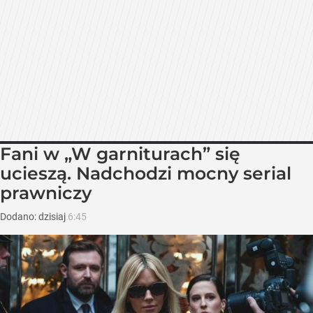
Fani w „W garniturach” się
ucieszą. Nadchodzi mocny serial
prawniczy
Dodano:
dzisiaj
6:45