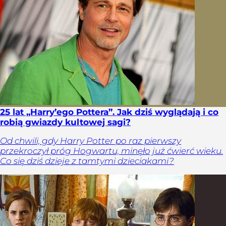
25 lat „Harry’ego Pottera”. Jak dziś wyglądają i co
robią gwiazdy kultowej sagi?
Od chwili, gdy Harry Potter po raz pierwszy
przekroczył próg Hogwartu, minęło już ćwierć wieku.
Co się dziś dzieje z tamtymi dzieciakami?