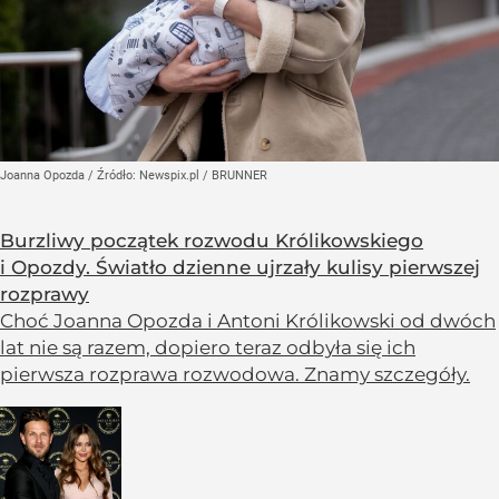
Joanna Opozda
/ Źródło:
Newspix.pl
/
BRUNNER
Burzliwy początek rozwodu Królikowskiego
i Opozdy. Światło dzienne ujrzały kulisy pierwszej
rozprawy
Choć Joanna Opozda i Antoni Królikowski od dwóch
lat nie są razem, dopiero teraz odbyła się ich
pierwsza rozprawa rozwodowa. Znamy szczegóły.