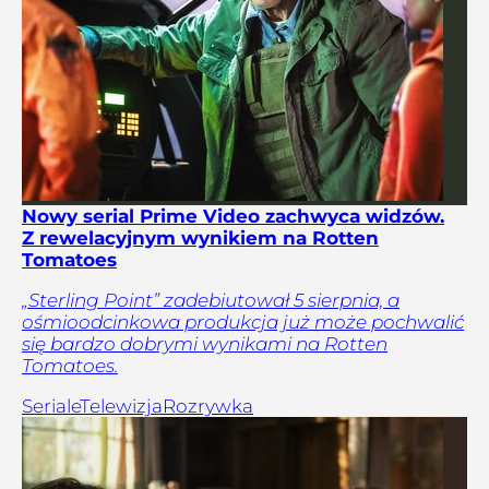
Nowy serial Prime Video zachwyca widzów.
Z rewelacyjnym wynikiem na Rotten
Tomatoes
„Sterling Point” zadebiutował 5 sierpnia, a
ośmioodcinkowa produkcja już może pochwalić
się bardzo dobrymi wynikami na Rotten
Tomatoes.
Seriale
Telewizja
Rozrywka