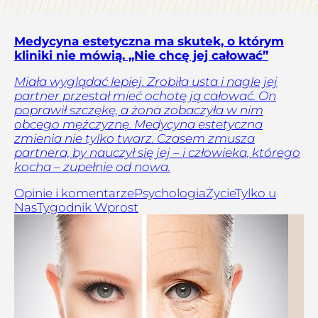
Medycyna estetyczna ma skutek, o którym
kliniki nie mówią. „Nie chcę jej całować”
Miała wyglądać lepiej. Zrobiła usta i nagle jej
partner przestał mieć ochotę ją całować. On
poprawił szczękę, a żona zobaczyła w nim
obcego mężczyznę. Medycyna estetyczna
zmienia nie tylko twarz. Czasem zmusza
partnera, by nauczył się jej – i człowieka, którego
kocha – zupełnie od nowa.
Opinie i komentarze
Psychologia
Życie
Tylko u
Nas
Tygodnik Wprost