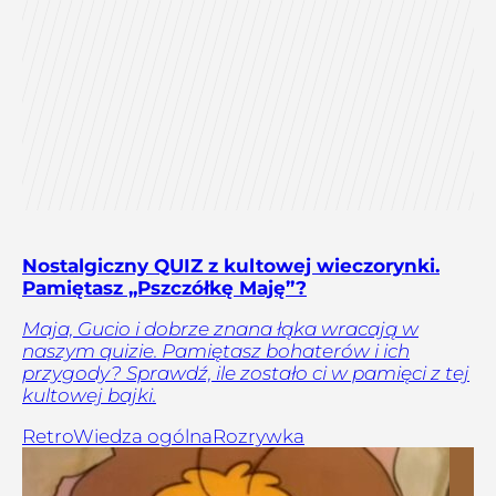
Nostalgiczny QUIZ z kultowej wieczorynki.
Pamiętasz „Pszczółkę Maję”?
Maja, Gucio i dobrze znana łąka wracają w
naszym quizie. Pamiętasz bohaterów i ich
przygody? Sprawdź, ile zostało ci w pamięci z tej
kultowej bajki.
Retro
Wiedza ogólna
Rozrywka