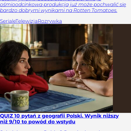
ośmioodcinkowa produkcja już może pochwalić się
bardzo dobrymi wynikami na Rotten Tomatoes.
Seriale
Telewizja
Rozrywka
QUIZ 10 pytań z geografii Polski. Wynik niższy
niż 9/10 to powód do wstydu