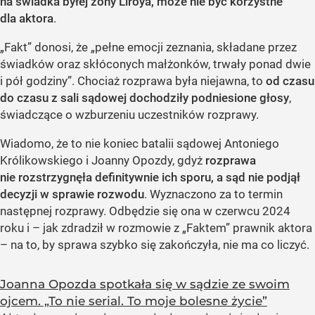
na świadka byłej żony Liroya, może nie być korzystne
dla aktora
.
„Fakt” donosi, że „pełne emocji zeznania, składane przez
świadków oraz skłóconych małżonków, trwały ponad dwie
i pół godziny”. Chociaż rozprawa była niejawna, to
od czasu
do czasu z sali sądowej dochodziły podniesione głosy
,
świadczące o wzburzeniu uczestników rozprawy.
Wiadomo, że to nie koniec batalii sądowej Antoniego
Królikowskiego i Joanny Opozdy, gdyż
rozprawa
nie rozstrzygnęła definitywnie ich sporu, a sąd nie podjął
decyzji w sprawie rozwodu
. Wyznaczono za to termin
następnej rozprawy. Odbędzie się ona w czerwcu 2024
roku i – jak zdradził w rozmowie z „Faktem” prawnik aktora
– na to, by sprawa szybko się zakończyła, nie ma co liczyć.
Joanna Opozda spotkała się w sądzie ze swoim
ojcem. „To nie serial. To moje bolesne życie”