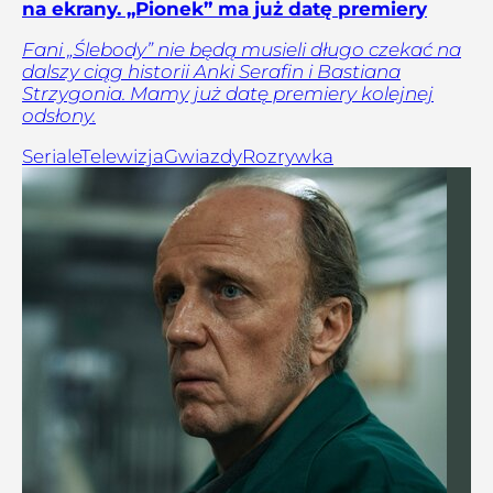
na ekrany. „Pionek” ma już datę premiery
Fani „Ślebody” nie będą musieli długo czekać na
dalszy ciąg historii Anki Serafin i Bastiana
Strzygonia. Mamy już datę premiery kolejnej
odsłony.
Seriale
Telewizja
Gwiazdy
Rozrywka