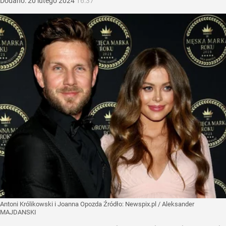
Dodano:
20
lutego
2024
16:37
Antoni Królikowski i Joanna Opozda
Źródło:
Newspix.pl
/
Aleksander
MAJDANSKI