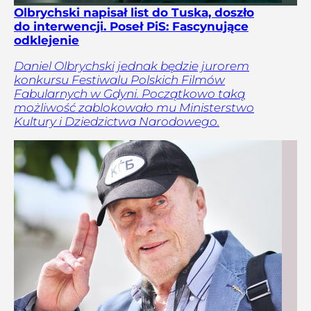
Olbrychski napisał list do Tuska, doszło
do interwencji. Poseł PiS: Fascynujące
odklejenie
Daniel Olbrychski jednak będzie jurorem
konkursu Festiwalu Polskich Filmów
Fabularnych w Gdyni. Początkowo taką
możliwość zablokowało mu Ministerstwo
Kultury i Dziedzictwa Narodowego.