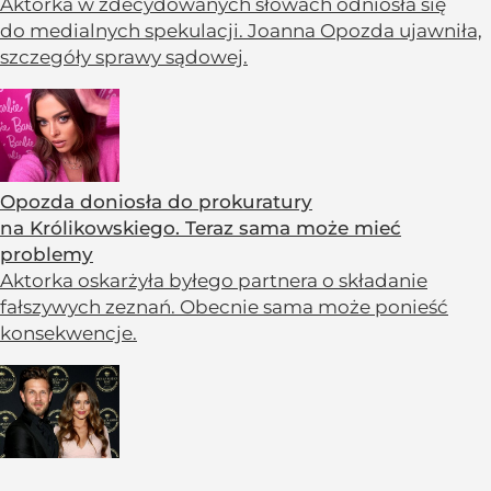
Aktorka w zdecydowanych słowach odniosła się
do medialnych spekulacji. Joanna Opozda ujawniła,
szczegóły sprawy sądowej.
Opozda doniosła do prokuratury
na Królikowskiego. Teraz sama może mieć
problemy
Aktorka oskarżyła byłego partnera o składanie
fałszywych zeznań. Obecnie sama może ponieść
konsekwencje.