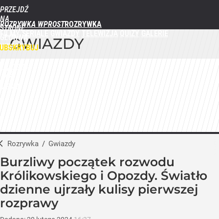
PRZEJDŹ
NA
ROZRYWKA WPROST
STRONĘ
FILMY
SERIALE
GWIAZDY
TELEWIZJA
QUIZY
GALERIE
GŁÓWNĄ
GWIAZDY
WPROST.PL
UBSKRYBUJ
ZALOGUJ
MENU
Rozrywka
/
Gwiazdy
Burzliwy początek rozwodu
Królikowskiego i Opozdy. Światło
dzienne ujrzały kulisy pierwszej
rozprawy