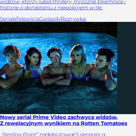
widzów, którzy lubią thrillery, mroczne tajemnice i
historie o dorastaniu z niepokojem w tle.
Seriale
Telewizja
Gwiazdy
Rozrywka
Nowy serial Prime Video zachwyca widzów.
Z rewelacyjnym wynikiem na Rotten Tomatoes
„Sterling Point” zadebiutował 5 sierpnia, a