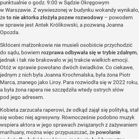
punktualnie o godz. 9:00 w Sądzie Okręgowym
w Warszawie. Z wywieszonej w budynku wokandy wynikało,
że
to nie aktorka złożyła pozew rozwodowy
– powodem
w sprawie jest Antek Królikowski, a pozwaną Joanna
Opozda.
Skłóceni małżonkowie nie musieli osobiście przychodzić
do sądu, bowiem
rozprawa odbywała się w trybie zdalnym
,
jednak i tak nie brakowało w jej trakcie wielkich emocji.
Otóż w sprawie powołano dwóch świadków. Co ciekawe,
jednym z nich była Joanna Krochmalska, była żona Piotr
Marca, znanego jako Liroy. Para rozwiodła się w 2022 roku,
a była żona rapera nie szczędziła wtedy ostrych słów
pod jego adresem.
Kobieta zarzucała raperowi, że odkąd zajął się polityką, stał
się wobec niej agresywny. Równocześnie podobno muzyk
wspiera aktora w jego sprawach związanych z zażywaniem
marihuany, można więc przypuszczać, że
powołanie