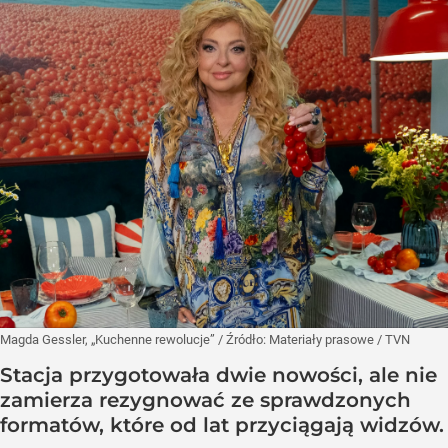
Magda Gessler, „Kuchenne rewolucje”
/ Źródło:
Materiały prasowe
/
TVN
Stacja przygotowała dwie nowości, ale nie
zamierza rezygnować ze sprawdzonych
formatów, które od lat przyciągają widzów.