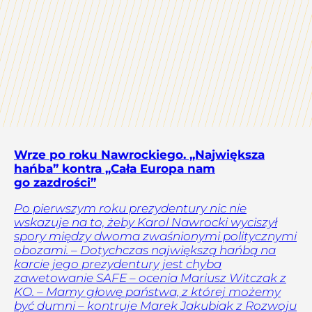
Wrze po roku Nawrockiego. „Największa
hańba” kontra „Cała Europa nam
go zazdrości”
Po pierwszym roku prezydentury nic nie
wskazuje na to, żeby Karol Nawrocki wyciszył
spory między dwoma zwaśnionymi politycznymi
obozami. – Dotychczas największą hańbą na
karcie jego prezydentury jest chyba
zawetowanie SAFE – ocenia Mariusz Witczak z
KO. – Mamy głowę państwa, z której możemy
być dumni – kontruje Marek Jakubiak z Rozwoju