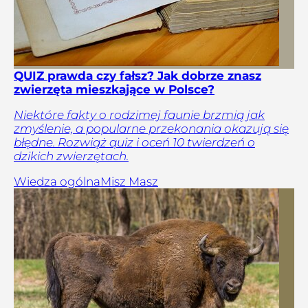
QUIZ prawda czy fałsz? Jak dobrze znasz
zwierzęta mieszkające w Polsce?
Niektóre fakty o rodzimej faunie brzmią jak
zmyślenie, a popularne przekonania okazują się
błędne. Rozwiąż quiz i oceń 10 twierdzeń o
dzikich zwierzętach.
Wiedza ogólna
Misz Masz