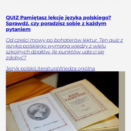
QUIZ Pamiętasz lekcje języka polskiego?
Sprawdź, czy poradzisz sobie z każdym
pytaniem
Od części mowy po bohaterów lektur. Ten quiz z
języka polskiego wymaga wiedzy z wielu
szkolnych działów. Ile punktów uda ci się
zdobyć?
Język polski
Literatura
Wiedza ogólna