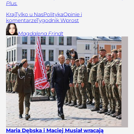
Plus.
Kraj
Tylko u Nas
Polityka
Opinie i
komentarze
Tygodnik Wprost
Magdalena
Frindt
Maria Dębska i Maciej Musiał wracają