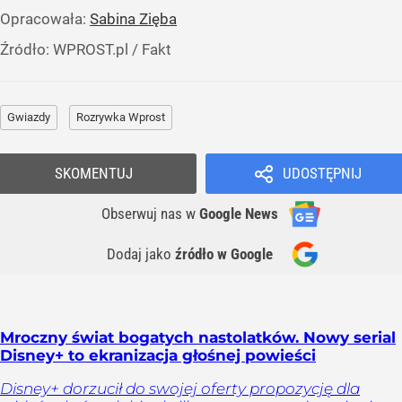
Opracowała:
Sabina Zięba
Źródło:
WPROST.pl
/
Fakt
Gwiazdy
Rozrywka Wprost
SKOMENTUJ
UDOSTĘPNIJ
Obserwuj nas
w
Google News
Dodaj jako
źródło w Google
Mroczny świat bogatych nastolatków. Nowy serial
Disney+ to ekranizacja głośnej powieści
Disney+ dorzucił do swojej oferty propozycję dla