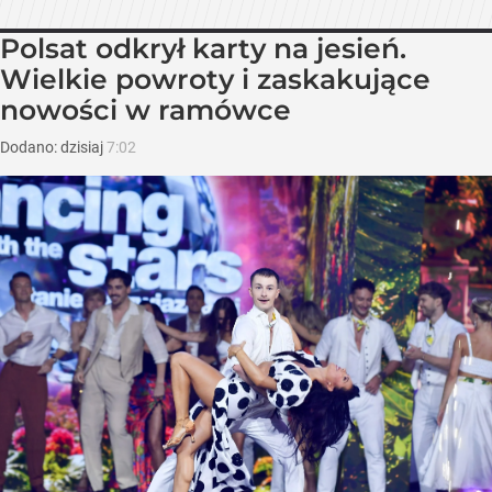
Polsat odkrył karty na jesień.
Wielkie powroty i zaskakujące
nowości w ramówce
Dodano:
dzisiaj
7:02