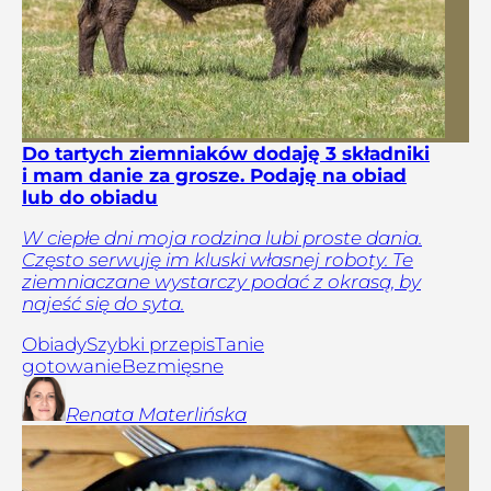
Do tartych ziemniaków dodaję 3 składniki
i mam danie za grosze. Podaję na obiad
lub do obiadu
W ciepłe dni moja rodzina lubi proste dania.
Często serwuję im kluski własnej roboty. Te
ziemniaczane wystarczy podać z okrasą, by
najeść się do syta.
Obiady
Szybki przepis
Tanie
gotowanie
Bezmięsne
Renata
Materlińska