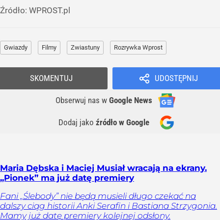
Źródło:
WPROST.pl
Gwiazdy
Filmy
Zwiastuny
Rozrywka Wprost
SKOMENTUJ
UDOSTĘPNIJ
Obserwuj nas
w
Google News
Dodaj jako
źródło w Google
Maria Dębska i Maciej Musiał wracają na ekrany.
„Pionek” ma już datę premiery
Fani „Ślebody” nie będą musieli długo czekać na
dalszy ciąg historii Anki Serafin i Bastiana Strzygonia.
Mamy już datę premiery kolejnej odsłony.