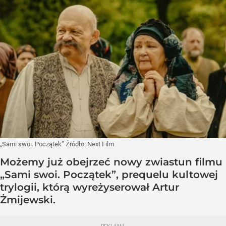
„Sami swoi. Początek”
Źródło:
Next Film
Możemy już obejrzeć nowy zwiastun filmu
„Sami swoi. Początek”, prequelu kultowej
trylogii, którą wyreżyserował Artur
Żmijewski.