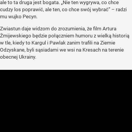
ale to ta druga jest bogata. „Nie ten wygrywa, co chce
cudzy los poprawić, ale ten, co chce swój wybrać” – radzi
mu wujko Pecyn.
Zwiastun daje widzom do zrozumienia, że film Artura
Żmijewskiego będzie połączniem humoru z wielką historią
w tle, kiedy to Kargul i Pawlak zanim trafili na Ziemie
Odzyskane, byli sąsiadami we wsi na Kresach na terenie
obecnej Ukrainy.