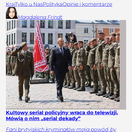
Kraj
Tylko u Nas
Polityka
Opinie i komentarze
Magdalena
Frindt
Kultowy serial policyjny wraca do telewizji.
Mówią o nim „serial dekady”
Fani brytyjskich kryminałów mają powód, by