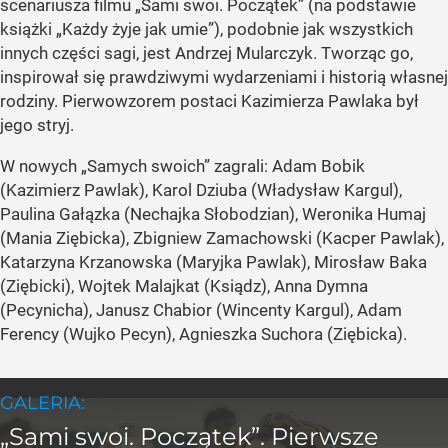
scenariusza filmu „Sami swoi. Początek” (na podstawie
książki „Każdy żyje jak umie”), podobnie jak wszystkich
innych części sagi, jest Andrzej Mularczyk. Tworząc go,
inspirował się prawdziwymi wydarzeniami i historią własnej
rodziny. Pierwowzorem postaci Kazimierza Pawlaka był
jego stryj.
W nowych „Samych swoich” zagrali: Adam Bobik
(Kazimierz Pawlak), Karol Dziuba (Władysław Kargul),
Paulina Gałązka (Nechajka Słobodzian), Weronika Humaj
(Mania Ziębicka), Zbigniew Zamachowski (Kacper Pawlak),
Katarzyna Krzanowska (Maryjka Pawlak), Mirosław Baka
(Ziębicki), Wojtek Malajkat (Ksiądz), Anna Dymna
(Pecynicha), Janusz Chabior (Wincenty Kargul), Adam
Ferency (Wujko Pecyn), Agnieszka Suchora (Ziębicka).