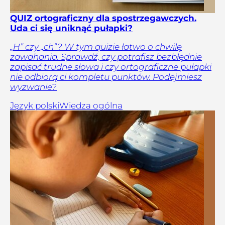
QUIZ ortograficzny dla spostrzegawczych.
Uda ci się uniknąć pułapki?
„H” czy „ch”? W tym quizie łatwo o chwilę
zawahania. Sprawdź, czy potrafisz bezbłędnie
zapisać trudne słowa i czy ortograficzne pułapki
nie odbiorą ci kompletu punktów. Podejmiesz
wyzwanie?
Język polski
Wiedza ogólna