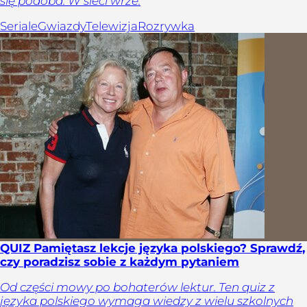
się podoba. W sieci wrze.
Seriale
Gwiazdy
Telewizja
Rozrywka
QUIZ Pamiętasz lekcje języka polskiego? Sprawdź,
czy poradzisz sobie z każdym pytaniem
Od części mowy po bohaterów lektur. Ten quiz z
języka polskiego wymaga wiedzy z wielu szkolnych