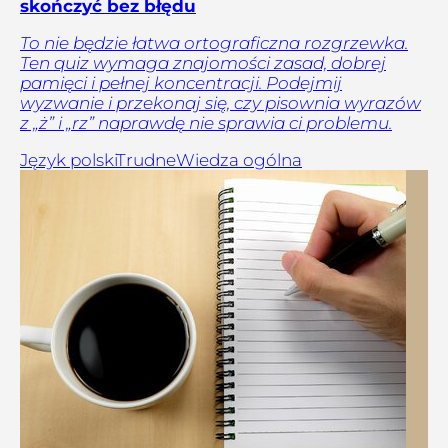
skończyć bez błędu
To nie będzie łatwa ortograficzna rozgrzewka.
Ten quiz wymaga znajomości zasad, dobrej
pamięci i pełnej koncentracji. Podejmij
wyzwanie i przekonaj się, czy pisownia wyrazów
z „ż” i „rz” naprawdę nie sprawia ci problemu.
Język polski
Trudne
Wiedza ogólna