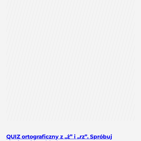
QUIZ ortograficzny z „ż” i „rz”. Spróbuj