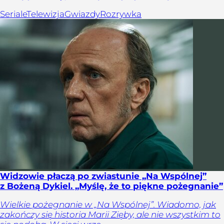
Seriale
Telewizja
Gwiazdy
Rozrywka
Widzowie płaczą po zwiastunie „Na Wspólnej”
z Bożeną Dykiel. „Myślę, że to piękne pożegnanie”
Wielkie pożegnanie w „Na Wspólnej”. Wiadomo, jak
zakończy się historia Marii Zięby, ale nie wszystkim to