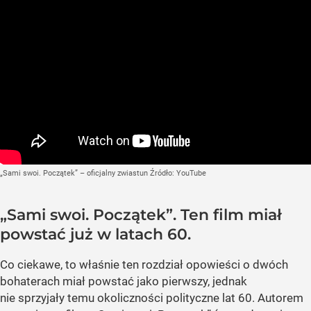
„Sami swoi. Początek” – oficjalny zwiastun
Źródło:
YouTube
„Sami swoi. Początek”. Ten film miał
powstać już w latach 60.
Co ciekawe, to właśnie ten rozdział opowieści o dwóch
bohaterach miał powstać jako pierwszy, jednak
nie sprzyjały temu okoliczności polityczne lat 60. Autorem