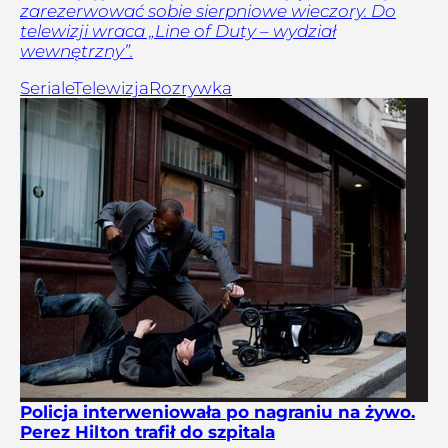
zarezerwować sobie sierpniowe wieczory. Do
telewizji wraca „Line of Duty – wydział
wewnętrzny”.
Seriale
Telewizja
Rozrywka
Policja interweniowała po nagraniu na żywo.
Perez Hilton trafił do szpitala