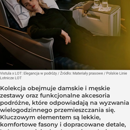
Vistula x LOT: Elegancja w podróży
/ Źródło:
Materiały prasowe
/
Polskie Linie
Lotnicze LOT
Kolekcja obejmuje damskie i męskie
zestawy oraz funkcjonalne akcesoria
podróżne, które odpowiadają na wyzwania
wielogodzinnego przemieszczania się.
Kluczowym elementem są lekkie,
komfortowe fasony i dopracowane detale,