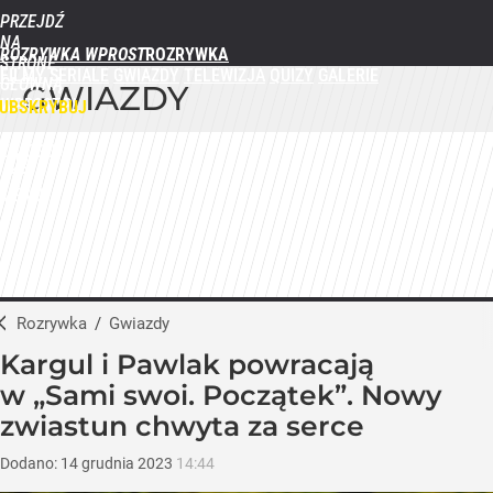
PRZEJDŹ
NA
ROZRYWKA WPROST
STRONĘ
FILMY
SERIALE
GWIAZDY
TELEWIZJA
QUIZY
GALERIE
GŁÓWNĄ
GWIAZDY
WPROST.PL
UBSKRYBUJ
ZALOGUJ
MENU
Rozrywka
/
Gwiazdy
Kargul i Pawlak powracają
w „Sami swoi. Początek”. Nowy
zwiastun chwyta za serce
Dodano:
14
grudnia
2023
14:44