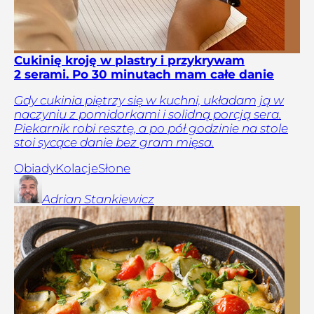
Cukinię kroję w plastry i przykrywam
2 serami. Po 30 minutach mam całe danie
Gdy cukinia piętrzy się w kuchni, układam ją w
naczyniu z pomidorkami i solidną porcją sera.
Piekarnik robi resztę, a po pół godzinie na stole
stoi sycące danie bez gram mięsa.
Obiady
Kolacje
Słone
Adrian
Stankiewicz