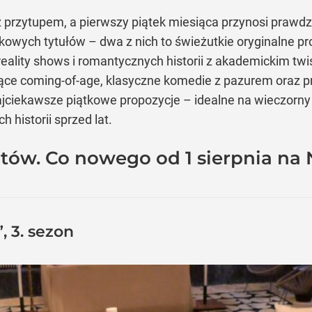
 z przytupem, a pierwszy piątek miesiąca przynosi prawd
owych tytułów – dwa z nich to świeżutkie oryginalne pr
lity shows i romantycznych historii z akademickim twi
jące coming-of-age, klasyczne komedie z pazurem oraz pr
najciekawsze piątkowe propozycje – idealne na wieczorn
 historii sprzed lat.
tów. Co nowego od 1 sierpnia na N
 3. sezon