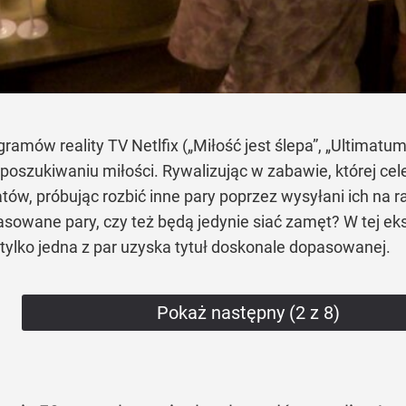
gramów reality TV Netlfix („Miłość jest ślepa”, „Ultimatum”
 poszukiwaniu miłości. Rywalizując w zabawie, której cel
ów, próbując rozbić inne pary poprzez wysyłani ich na ra
pasowane pary, czy też będą jedynie siać zamęt? W tej e
ylko jedna z par uzyska tytuł doskonale dopasowanej.
Pokaż następny (2 z 8)