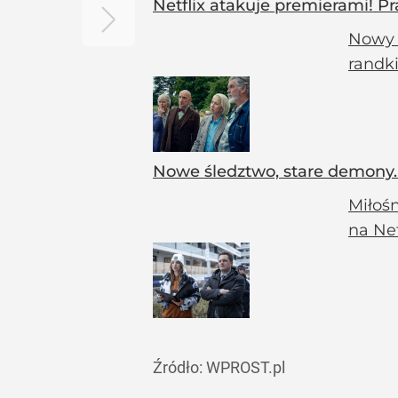
Netflix atakuje premierami! Pr
Nowy m
randki
Nowe śledztwo, stare demony. 
Miłoś
na Ne
Źródło:
WPROST.pl