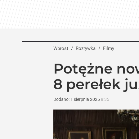
Wprost
/
Rozrywka
/
Filmy
Potężne now
8 perełek j
Dodano:
1
sierpnia
2025
8:35