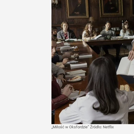
„Miłość w Oksfordzie”
Źródło:
Netflix