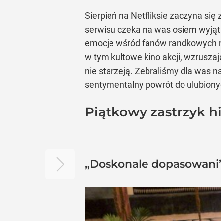
Sierpień na Netfliksie zaczyna się
serwisu czeka na was osiem wyjątk
emocje wśród fanów randkowych rea
w tym kultowe kino akcji, wzrusza
nie starzeją. Zebraliśmy dla was 
sentymentalny powrót do ulubionych
Piątkowy zastrzyk hi
„Doskonale dopasowani”,