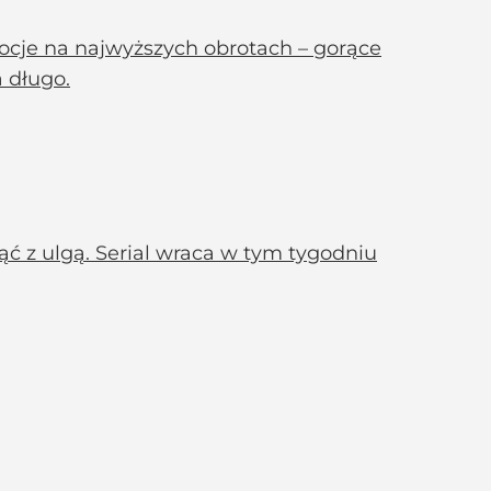
mocje na najwyższych obrotach – gorące
a długo.
 z ulgą. Serial wraca w tym tygodniu