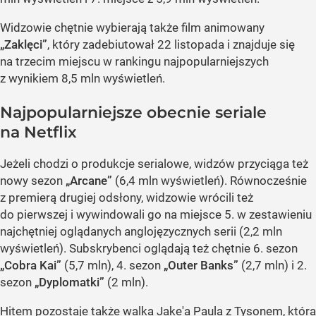
Widzowie chętnie wybierają także film animowany
„Zaklęci”
, który zadebiutował 22 listopada i znajduje się
na trzecim miejscu w rankingu najpopularniejszych
z wynikiem 8,5 mln wyświetleń.
Najpopularniejsze obecnie seriale
na Netflix
Jeżeli chodzi o produkcje serialowe, widzów przyciąga też
nowy sezon
„Arcane”
(6,4 mln wyświetleń). Równocześnie
z premierą drugiej odsłony, widzowie wrócili też
do pierwszej i wywindowali go na miejsce 5. w zestawieniu
najchętniej oglądanych anglojęzycznych serii (2,2 mln
wyświetleń). Subskrybenci oglądają też chętnie 6. sezon
„Cobra Kai”
(5,7 mln), 4. sezon
„Outer Banks”
(2,7 mln) i 2.
sezon
„Dyplomatki”
(2 mln).
Hitem pozostaje także walka Jake'a Paula z Tysonem, która