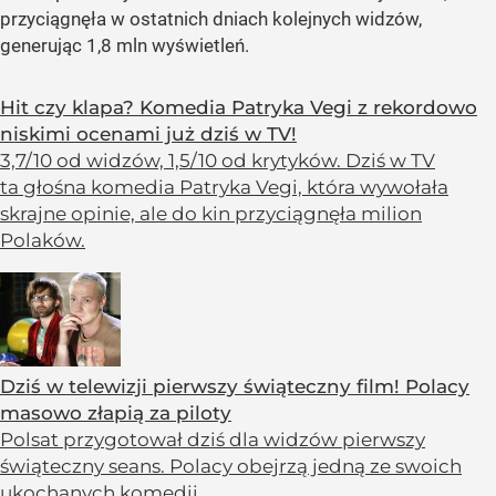
przyciągnęła w ostatnich dniach kolejnych widzów,
generując 1,8 mln wyświetleń.
Hit czy klapa? Komedia Patryka Vegi z rekordowo
niskimi ocenami już dziś w TV!
3,7/10 od widzów, 1,5/10 od krytyków. Dziś w TV
ta głośna komedia Patryka Vegi, która wywołała
skrajne opinie, ale do kin przyciągnęła milion
Polaków.
Dziś w telewizji pierwszy świąteczny film! Polacy
masowo złapią za piloty
Polsat przygotował dziś dla widzów pierwszy
świąteczny seans. Polacy obejrzą jedną ze swoich
ukochanych komedii.