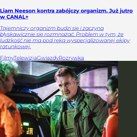
Liam Neeson kontra zabójczy organizm. Już jutro
w CANAL+
Tajemniczy organizm budzi się i zaczyna
błyskawicznie się rozmnażać. Problem w tym, że
ludzkość nie ma pod ręką wyspecjalizowanej ekipy
ratunkowej.
Filmy
Telewizja
Gwiazdy
Rozrywka