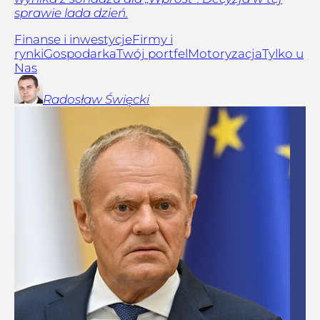
sprawie lada dzień.
Finanse i inwestycje
Firmy i
rynki
Gospodarka
Twój portfel
Motoryzacja
Tylko u
Nas
Radosław
Święcki