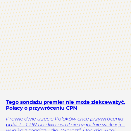
Tego sondażu premier nie może zlekceważyć.
Polacy o przywróceniu CPN
Prawie dwie trzecie Polaków chce przywrócenia
pakietu CPN na dwa ostatnie tygodnie wakacji –
wynika z sondażu dla „Wprost”. Decyzja w tej