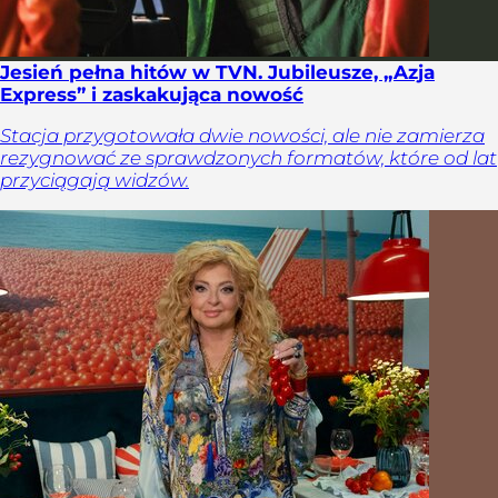
Jesień pełna hitów w TVN. Jubileusze, „Azja
Express” i zaskakująca nowość
Stacja przygotowała dwie nowości, ale nie zamierza
rezygnować ze sprawdzonych formatów, które od lat
przyciągają widzów.