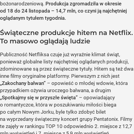
bożonarodzeniową.
Produkcja zgromadziła w okresie
od 18 do 24 listopada – 14,7 mln, co czyni ją najchętniej
oglądanym tytułem tygodnia.
Świąteczne produkcje hitem na Netflix.
To masowo oglądają ludzie
Publiczność Netfliksa czuje już wyraźnie klimat świąt,
ponieważ globalne listy najchętniej oglądanych produkcji,
zdominowane są przez świąteczne tytuły. Hitem są też dwa
inne filmy oryginalne platformy. Pierwszym z nich jest
„Zakochany bałwan”
– opowieść o młodej wdowie, która
przypadkiem ożywia uroczego bałwana, a drugim
„Spotkajmy się w przyszłe święta”
– opowiadający
o romantyczce, która w poszukiwaniu miłości biega
po całym Nowym Jorku, byle tylko zdobyć bilet
na wyprzedany świąteczny koncert grupy Pentatonix. Filmy
te zajęły w rankingu TOP 10 odpowiednio 2. miejsce z 12,7
mln wyświetleń i 7. miejsce z 5,9 mln wyświetleń.