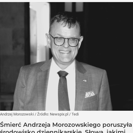
Andrzej Morozowski
/ Źródło:
Newspix.pl
/
Tedi
Śmierć Andrzeja Morozowskiego poruszyła
środowisko dziennikarskie. Słowa, jakimi