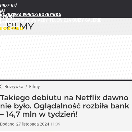
PRZEJDŹ
NA
ROZRYWKA WPROST
STRONĘ
FILMY
SERIALE
GWIAZDY
TELEWIZJA
QUIZY
GALERIE
GŁÓWNĄ
FILMY
WPROST.PL
UBSKRYBUJ
ZALOGUJ
MENU
Rozrywka
/
Filmy
Takiego debiutu na Netflix dawno
nie było. Oglądalność rozbiła bank
– 14,7 mln w tydzień!
Dodano:
27
listopada
2024
11:39