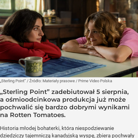
„Sterling Point”
/ Źródło:
Materiały prasowe
/
Prime Video Polska
„Sterling Point” zadebiutował 5 sierpnia,
a ośmioodcinkowa produkcja już może
pochwalić się bardzo dobrymi wynikami
na Rotten Tomatoes.
Historia młodej bohaterki, która niespodziewanie
dziedziczy tajemniczą kanadyjską wyspę, zbiera pochwały