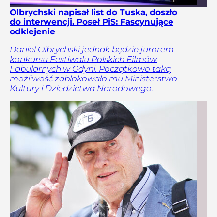
Olbrychski napisał list do Tuska, doszło
do interwencji. Poseł PiS: Fascynujące
odklejenie
Daniel Olbrychski jednak będzie jurorem
konkursu Festiwalu Polskich Filmów
Fabularnych w Gdyni. Początkowo taką
możliwość zablokowało mu Ministerstwo
Kultury i Dziedzictwa Narodowego.