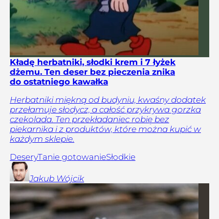
Kładę herbatniki, słodki krem i 7 łyżek
dżemu. Ten deser bez pieczenia znika
do ostatniego kawałka
Herbatniki miękną od budyniu, kwaśny dodatek
przełamuje słodycz, a całość przykrywa gorzka
czekolada. Ten przekładaniec robię bez
piekarnika i z produktów, które można kupić w
każdym sklepie.
Desery
Tanie gotowanie
Słodkie
Jakub
Wójcik