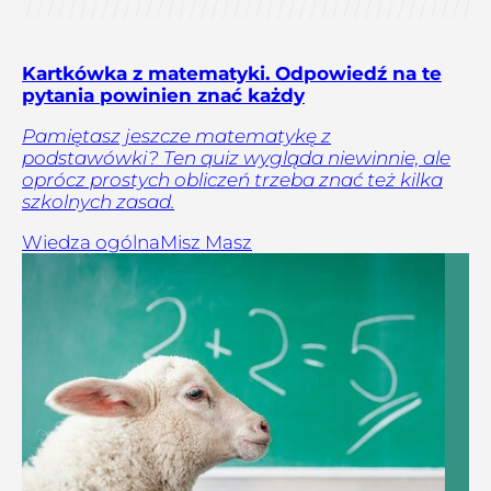
Kartkówka z matematyki. Odpowiedź na te
pytania powinien znać każdy
Pamiętasz jeszcze matematykę z
podstawówki? Ten quiz wygląda niewinnie, ale
oprócz prostych obliczeń trzeba znać też kilka
szkolnych zasad.
Wiedza ogólna
Misz Masz