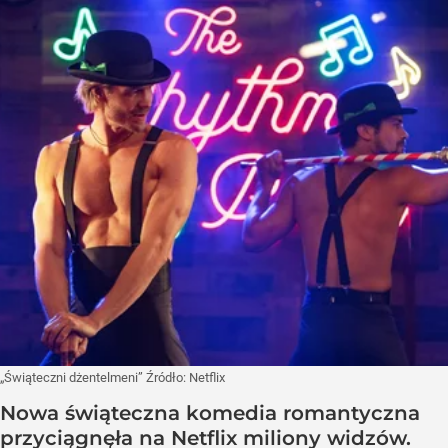
„Świąteczni dżentelmeni”
Źródło:
Netflix
Nowa świąteczna komedia romantyczna
przyciągnęła na Netflix miliony widzów.