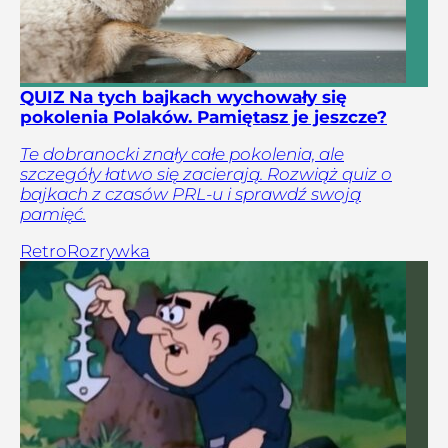
QUIZ Na tych bajkach wychowały się
pokolenia Polaków. Pamiętasz je jeszcze?
Te dobranocki znały całe pokolenia, ale
szczegóły łatwo się zacierają. Rozwiąż quiz o
bajkach z czasów PRL-u i sprawdź swoją
pamięć.
Retro
Rozrywka