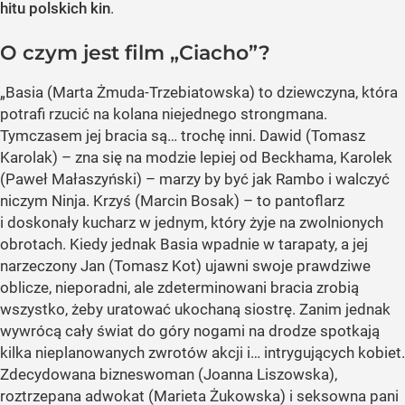
hitu polskich kin
.
O czym jest film „Ciacho”?
„Basia (Marta Żmuda-Trzebiatowska) to dziewczyna, która
potrafi rzucić na kolana niejednego strongmana.
Tymczasem jej bracia są… trochę inni. Dawid (Tomasz
Karolak) – zna się na modzie lepiej od Beckhama, Karolek
(Paweł Małaszyński) – marzy by być jak Rambo i walczyć
niczym Ninja. Krzyś (Marcin Bosak) – to pantoflarz
i doskonały kucharz w jednym, który żyje na zwolnionych
obrotach. Kiedy jednak Basia wpadnie w tarapaty, a jej
narzeczony Jan (Tomasz Kot) ujawni swoje prawdziwe
oblicze, nieporadni, ale zdeterminowani bracia zrobią
wszystko, żeby uratować ukochaną siostrę. Zanim jednak
wywrócą cały świat do góry nogami na drodze spotkają
kilka nieplanowanych zwrotów akcji i… intrygujących kobiet.
Zdecydowana bizneswoman (Joanna Liszowska),
roztrzepana adwokat (Marieta Żukowska) i seksowna pani