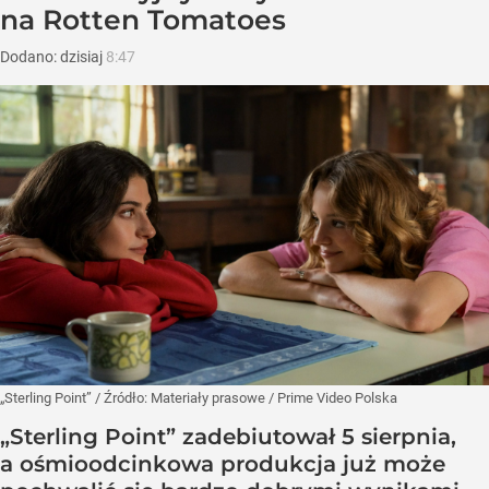
na Rotten Tomatoes
Dodano:
dzisiaj
8:47
„Sterling Point”
/ Źródło:
Materiały prasowe
/
Prime Video Polska
„Sterling Point” zadebiutował 5 sierpnia,
a ośmioodcinkowa produkcja już może