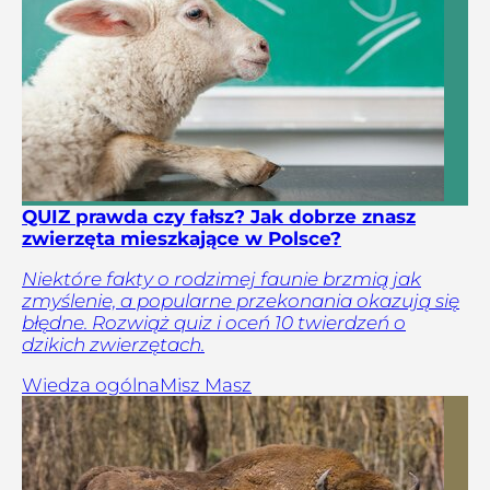
QUIZ prawda czy fałsz? Jak dobrze znasz
zwierzęta mieszkające w Polsce?
Niektóre fakty o rodzimej faunie brzmią jak
zmyślenie, a popularne przekonania okazują się
błędne. Rozwiąż quiz i oceń 10 twierdzeń o
dzikich zwierzętach.
Wiedza ogólna
Misz Masz