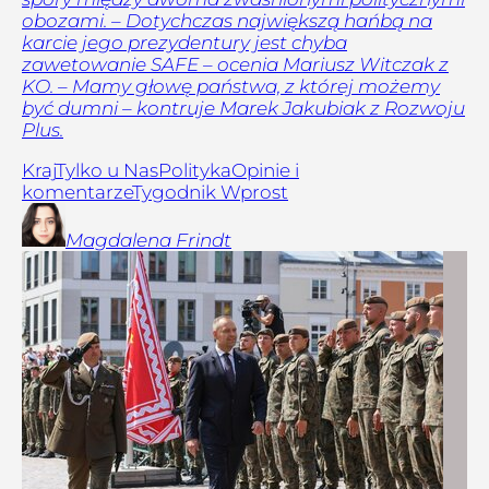
obozami. – Dotychczas największą hańbą na
karcie jego prezydentury jest chyba
zawetowanie SAFE – ocenia Mariusz Witczak z
KO. – Mamy głowę państwa, z której możemy
być dumni – kontruje Marek Jakubiak z Rozwoju
Plus.
Kraj
Tylko u Nas
Polityka
Opinie i
komentarze
Tygodnik Wprost
Magdalena
Frindt