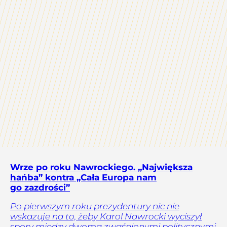
Wrze po roku Nawrockiego. „Największa
hańba” kontra „Cała Europa nam
go zazdrości”
Po pierwszym roku prezydentury nic nie
wskazuje na to, żeby Karol Nawrocki wyciszył
spory między dwoma zwaśnionymi politycznymi