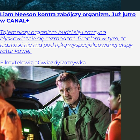
Liam Neeson kontra zabójczy organizm. Już jutro
w CANAL+
Tajemniczy organizm budzi się i zaczyna
błyskawicznie się rozmnażać. Problem w tym, że
ludzkość nie ma pod ręką wyspecjalizowanej ekipy
ratunkowej.
Filmy
Telewizja
Gwiazdy
Rozrywka