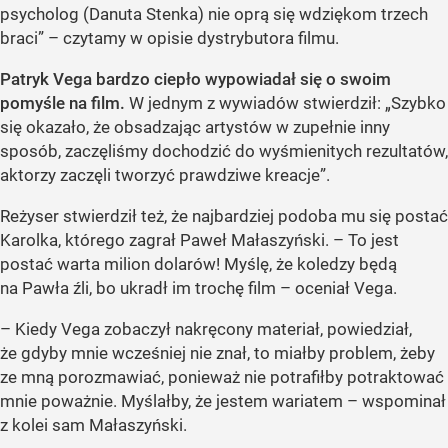
psycholog (Danuta Stenka) nie oprą się wdziękom trzech
braci” – czytamy w opisie dystrybutora filmu.
Patryk Vega bardzo ciepło wypowiadał się o swoim
pomyśle na film.
W jednym z wywiadów stwierdził: „Szybko
się okazało, że obsadzając artystów w zupełnie inny
sposób, zaczęliśmy dochodzić do wyśmienitych rezultatów,
aktorzy zaczęli tworzyć prawdziwe kreacje”.
Reżyser stwierdził też, że najbardziej podoba mu się postać
Karolka, którego zagrał Paweł Małaszyński. – To jest
postać warta milion dolarów! Myślę, że koledzy będą
na Pawła źli, bo ukradł im trochę film – oceniał Vega.
– Kiedy Vega zobaczył nakręcony materiał, powiedział,
że gdyby mnie wcześniej nie znał, to miałby problem, żeby
ze mną porozmawiać, ponieważ nie potrafiłby potraktować
mnie poważnie. Myślałby, że jestem wariatem – wspominał
z kolei sam Małaszyński.