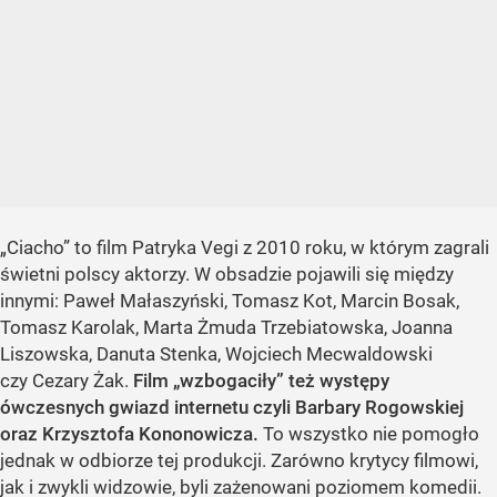
„Ciacho” to film Patryka Vegi z 2010 roku, w którym zagrali
świetni polscy aktorzy. W obsadzie pojawili się między
innymi: Paweł Małaszyński, Tomasz Kot, Marcin Bosak,
Tomasz Karolak, Marta Żmuda Trzebiatowska, Joanna
Liszowska, Danuta Stenka, Wojciech Mecwaldowski
czy Cezary Żak.
Film „wzbogaciły” też występy
ówczesnych gwiazd internetu czyli Barbary Rogowskiej
oraz Krzysztofa Kononowicza.
To wszystko nie pomogło
jednak w odbiorze tej produkcji. Zarówno krytycy filmowi,
jak i zwykli widzowie, byli zażenowani poziomem komedii.