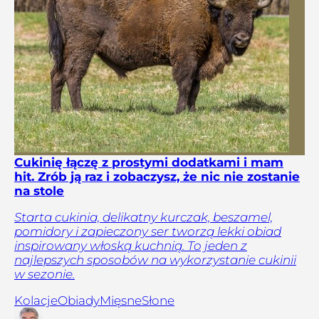
Cukinię łączę z prostymi dodatkami i mam
hit. Zrób ją raz i zobaczysz, że nic nie zostanie
na stole
Starta cukinia, delikatny kurczak, beszamel,
pomidory i zapieczony ser tworzą lekki obiad
inspirowany włoską kuchnią. To jeden z
najlepszych sposobów na wykorzystanie cukinii
w sezonie.
Kolacje
Obiady
Mięsne
Słone