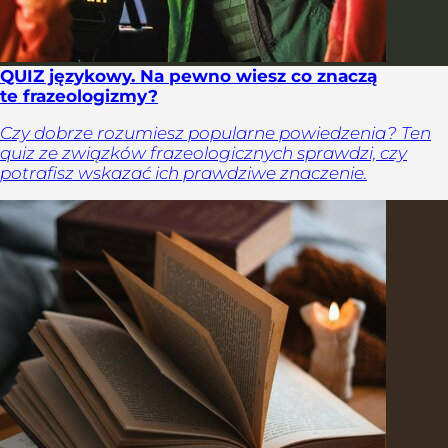
QUIZ językowy. Na pewno wiesz co znaczą
te frazeologizmy?
Czy dobrze rozumiesz popularne powiedzenia? Ten
quiz ze związków frazeologicznych sprawdzi, czy
potrafisz wskazać ich prawdziwe znaczenie.