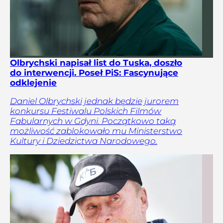
Olbrychski napisał list do Tuska, doszło
do interwencji. Poseł PiS: Fascynujące
odklejenie
Daniel Olbrychski jednak będzie jurorem
konkursu Festiwalu Polskich Filmów
Fabularnych w Gdyni. Początkowo taką
możliwość zablokowało mu Ministerstwo
Kultury i Dziedzictwa Narodowego.