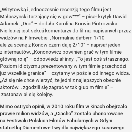
„Wizytówką i jednocześnie recenzją tego filmu jest
Małaszyński tarzający się w gów***” – pisał krytyk Dawid
Adamek. „Dno” – dodała Karolina Korwin Piotrowska.
Nie lepiej jest sekcji komentarzy do filmu, napisanych przez
widzów na Filmwebie. „Normalnie dałbym 1/10
ale za scenę z Konowiczem daję 2/10” – napisał jeden
z internautów. „Kononowicz powinien grać w tym filmie
główną rolę” – odpowiedział inny. „To jest coś strasznego.
Poziom idiotyzmu prezentowany w tym filmie przechodzi
już wszelkie granice” – czytamy w poście od innego widza.
„Aż się nie chce wierzyć, że jedni z najlepszych obecnie
aktorów... zgodzili się zagrać w tak głupim filmie” –
zastanawiał się kolejny.
Mimo ostrych opinii, w 2010 roku film w kinach obejrzało
prawie milion widzów, a „Ciacho” zostało uhonorowane
na Festiwalu Polskich Filmów Fabularnych w Gdyni
statuetką Diamentowe Lwy dla największego kasowego