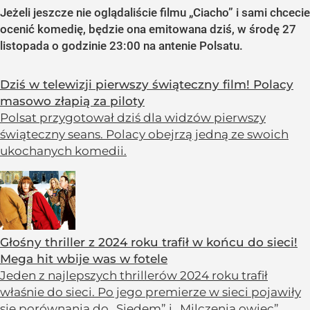
Jeżeli jeszcze nie oglądaliście filmu „Ciacho” i sami chcecie
ocenić komedię, będzie ona emitowana dziś, w środę 27
listopada o godzinie 23:00 na antenie Polsatu.
Dziś w telewizji pierwszy świąteczny film! Polacy
masowo złapią za piloty
Polsat przygotował dziś dla widzów pierwszy
świąteczny seans. Polacy obejrzą jedną ze swoich
ukochanych komedii.
Głośny thriller z 2024 roku trafił w końcu do sieci!
Mega hit wbije was w fotele
Jeden z najlepszych thrillerów 2024 roku trafił
właśnie do sieci. Po jego premierze w sieci pojawiły
się porównania do „Siedem” i „Milczenia owiec”.