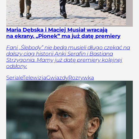
Maria Dębska i Maciej Musiał wracają
na ekrany. „Pionek” ma już datę premiery
Fani „Ślebody” nie będą musieli długo czekać na
dalszy ciąg historii Anki Serafin i Bastiana
Strzygonia. Mamy już datę premiery kolejnej
odsłony.
Seriale
Telewizja
Gwiazdy
Rozrywka