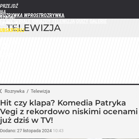
PRZEJDŹ
NA
ROZRYWKA WPROST
STRONĘ
FILMY
SERIALE
GWIAZDY
TELEWIZJA
QUIZY
GALERIE
GŁÓWNĄ
TELEWIZJA
WPROST.PL
UBSKRYBUJ
ZALOGUJ
MENU
Rozrywka
/
Telewizja
Hit czy klapa? Komedia Patryka
Vegi z rekordowo niskimi ocenami
już dziś w TV!
Dodano:
27
listopada
2024
10:43