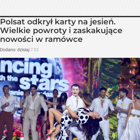
Polsat odkrył karty na jesień.
Wielkie powroty i zaskakujące
nowości w ramówce
Dodano:
dzisiaj
7:02