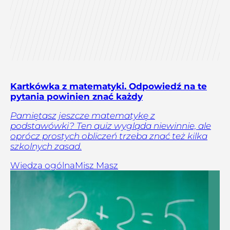
Kartkówka z matematyki. Odpowiedź na te
pytania powinien znać każdy
Pamiętasz jeszcze matematykę z
podstawówki? Ten quiz wygląda niewinnie, ale
oprócz prostych obliczeń trzeba znać też kilka
szkolnych zasad.
Wiedza ogólna
Misz Masz