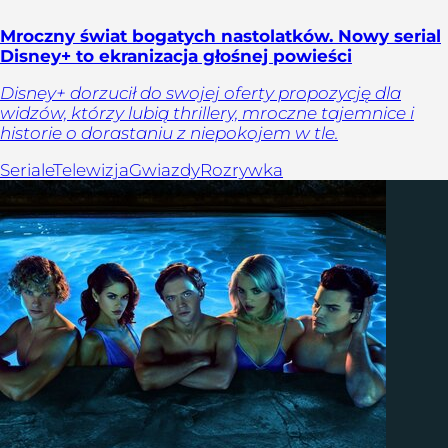
Mroczny świat bogatych nastolatków. Nowy serial
Disney+ to ekranizacja głośnej powieści
Disney+ dorzucił do swojej oferty propozycję dla
widzów, którzy lubią thrillery, mroczne tajemnice i
historie o dorastaniu z niepokojem w tle.
Seriale
Telewizja
Gwiazdy
Rozrywka