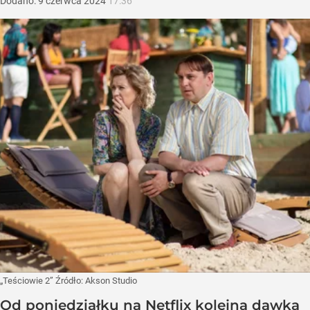
Dodano:
9
czerwca
2024
17:36
„Teściowie 2”
Źródło:
Akson Studio
Od poniedziałku na Netflix kolejna dawka