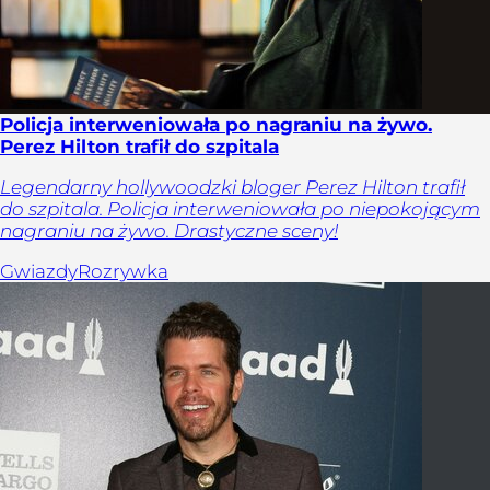
Policja interweniowała po nagraniu na żywo.
Perez Hilton trafił do szpitala
Legendarny hollywoodzki bloger Perez Hilton trafił
do szpitala. Policja interweniowała po niepokojącym
nagraniu na żywo. Drastyczne sceny!
Gwiazdy
Rozrywka