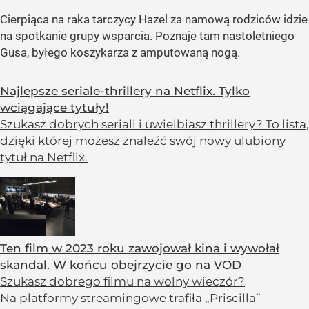
Cierpiąca na raka tarczycy Hazel za namową rodziców idzie
na spotkanie grupy wsparcia. Poznaje tam nastoletniego
Gusa, byłego koszykarza z amputowaną nogą.
Najlepsze seriale-thrillery na Netflix. Tylko
wciągające tytuły!
Szukasz dobrych seriali i uwielbiasz thrillery? To lista,
dzięki której możesz znaleźć swój nowy ulubiony
tytuł na Netflix.
Ten film w 2023 roku zawojował kina i wywołał
skandal. W końcu obejrzycie go na VOD
Szukasz dobrego filmu na wolny wieczór?
Na platformy streamingowe trafiła „Priscilla”