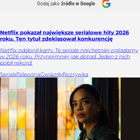
Dodaj jako
źródło w Google
Netflix pokazał największe serialowe hity 2026
roku. Ten tytuł zdeklasował konkurencję
Netflix odsłonił karty. Te seriale najchętniej oglądamy
w 2026 roku. Przynajmniej jak dotąd. Jeden z nich
pobił rekord.
Seriale
Telewizja
Gwiazdy
Rozrywka