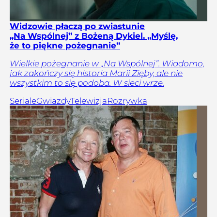
Widzowie płaczą po zwiastunie
„Na Wspólnej” z Bożeną Dykiel. „Myślę,
że to piękne pożegnanie”
Wielkie pożegnanie w „Na Wspólnej”. Wiadomo,
jak zakończy się historia Marii Zięby, ale nie
wszystkim to się podoba. W sieci wrze.
Seriale
Gwiazdy
Telewizja
Rozrywka