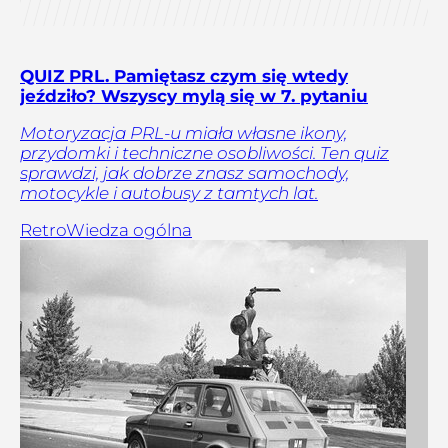
QUIZ PRL. Pamiętasz czym się wtedy
jeździło? Wszyscy mylą się w 7. pytaniu
Motoryzacja PRL-u miała własne ikony,
przydomki i techniczne osobliwości. Ten quiz
sprawdzi, jak dobrze znasz samochody,
motocykle i autobusy z tamtych lat.
Retro
Wiedza ogólna