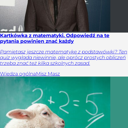
Kartkówka z matematyki. Odpowiedź na te
pytania powinien znać każdy
Pamiętasz jeszcze matematykę z podstawówki? Ten
quiz wygląda niewinnie, ale oprócz prostych obliczeń
trzeba znać też kilka szkolnych zasad.
Wiedza ogólna
Misz Masz