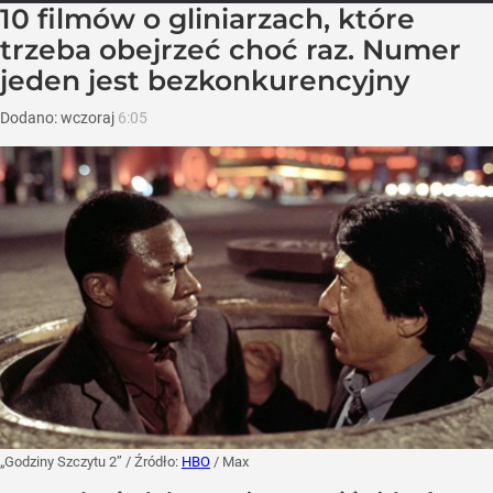
10 filmów o gliniarzach, które
trzeba obejrzeć choć raz. Numer
jeden jest bezkonkurencyjny
Dodano:
wczoraj
6:05
„Godziny Szczytu 2”
/ Źródło:
HBO
/
Max