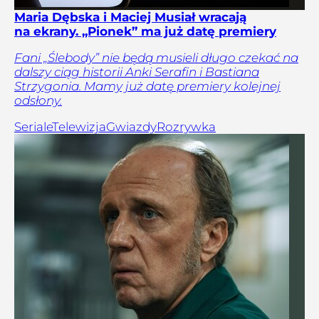
Maria Dębska i Maciej Musiał wracają
na ekrany. „Pionek” ma już datę premiery
Fani „Ślebody” nie będą musieli długo czekać na
dalszy ciąg historii Anki Serafin i Bastiana
Strzygonia. Mamy już datę premiery kolejnej
odsłony.
Seriale
Telewizja
Gwiazdy
Rozrywka