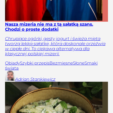
Nasza mizeria nie ma z tą sałatką szans.
Chodzi o proste dodatki
Chrupiące ogórki, gęsty jogurt i świeża mięta
tworzą lekką sałatkę, która doskonale orzeźwia
w ciepłe dni. To ciekawa alternatywa dla
klasycznej polskiej mizerii.
Obiady
Szybki przepis
Bezmięsne
Słone
Smaki
świata
Adrian
Stankiewicz