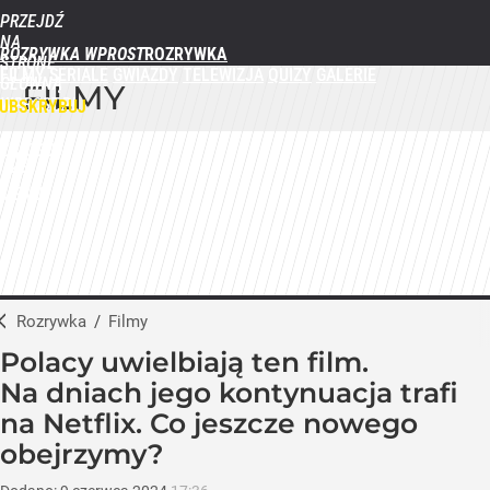
PRZEJDŹ
NA
ROZRYWKA WPROST
STRONĘ
FILMY
SERIALE
GWIAZDY
TELEWIZJA
QUIZY
GALERIE
GŁÓWNĄ
FILMY
WPROST.PL
UBSKRYBUJ
ZALOGUJ
MENU
Rozrywka
/
Filmy
Polacy uwielbiają ten film.
Na dniach jego kontynuacja trafi
na Netflix. Co jeszcze nowego
obejrzymy?