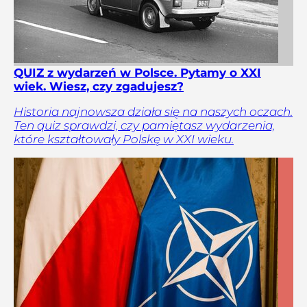
QUIZ z wydarzeń w Polsce. Pytamy o XXI
wiek. Wiesz, czy zgadujesz?
Historia najnowsza działa się na naszych oczach.
Ten quiz sprawdzi, czy pamiętasz wydarzenia,
które kształtowały Polskę w XXI wieku.