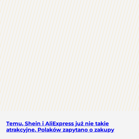
Temu, Shein i AliExpress już nie takie
atrakcyjne. Polaków zapytano o zakupy