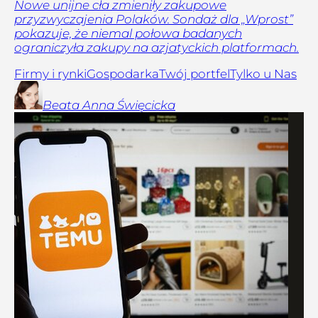
Nowe unijne cła zmieniły zakupowe
przyzwyczajenia Polaków. Sondaż dla „Wprost”
pokazuje, że niemal połowa badanych
ograniczyła zakupy na azjatyckich platformach.
Firmy i rynki
Gospodarka
Twój portfel
Tylko u Nas
Beata Anna
Święcicka