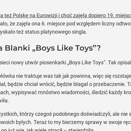
 też Polskę na Eurowizji i choć zajęła dopiero 19. miejs
ało, że zajęła ona 6. miejsce pod względem liczny odtw
yskało też status platynowego singla.
 Blanki „Boys Like Toys”?
sieci nowy utwór piosenkarki „Boys Like Toys”. Tak opis
łówka nie traktuje was tak jak powinna, więc się rozstaje
niał, będzie chciał wrócić, będzie błagał o przebaczenie.
ach, wypisywać mnóstwo wiadomości, śledzić każdy krok,
iła.
ystkich, którzy czegoś podobnego doświadczyli, ale nie są
swoich byłych. Teraz to my bierzemy sprawy w swoje ręc
 już wie, jak wiele stracił – stwierdziła.