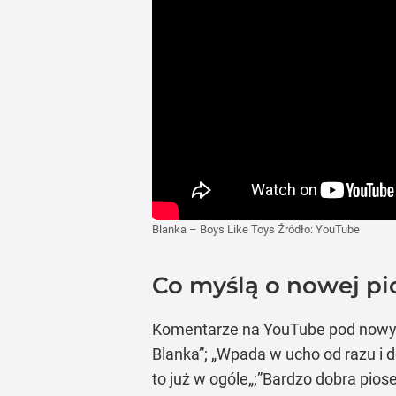
Blanka – Boys Like Toys
Źródło:
YouTube
Co myślą o nowej pi
Komentarze na YouTube pod nowym
Blanka”; „Wpada w ucho od razu i d
to już w ogóle„;”Bardzo dobra pios