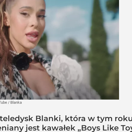
Tube
/
Blanka
eledysk Blanki, która w tym rok
eniany jest kawałek „Boys Like To