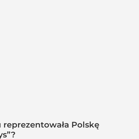
u reprezentowała Polskę
ys”?