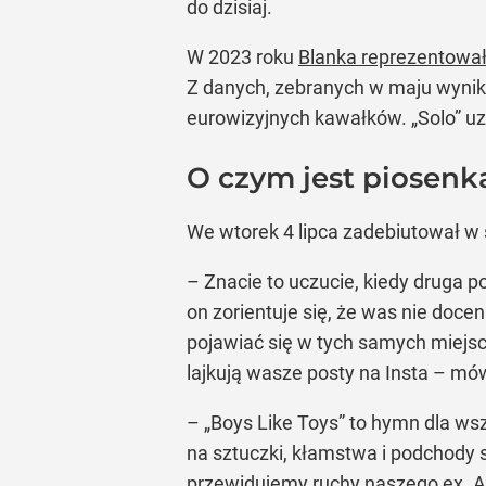
do dzisiaj.
W 2023 roku
Blanka reprezentowała
Z danych, zebranych w maju wynik
eurowizyjnych kawałków. „Solo” uz
O czym jest piosenka
We wtorek 4 lipca zadebiutował w 
– Znacie to uczucie, kiedy druga po
on zorientuje się, że was nie doce
pojawiać się w tych samych miejsc
lajkują wasze posty na Insta – mów
– „Boys Like Toys” to hymn dla wsz
na sztuczki, kłamstwa i podchody 
przewidujemy ruchy naszego ex. A on