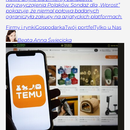
przyzwyczajenia Polaków. Sondaż dla „Wprost”
pokazuje, że niemal połowa badanych
ograniczyła zakupy na azjatyckich platformach.
Firmy i rynki
Gospodarka
Twój portfel
Tylko u Nas
Beata Anna
Święcicka