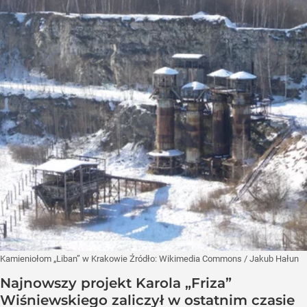
Kamieniołom „Liban” w Krakowie
Źródło:
Wikimedia Commons
/
Jakub Hałun
Najnowszy projekt Karola „Friza”
Wiśniewskiego zaliczył w ostatnim czasie