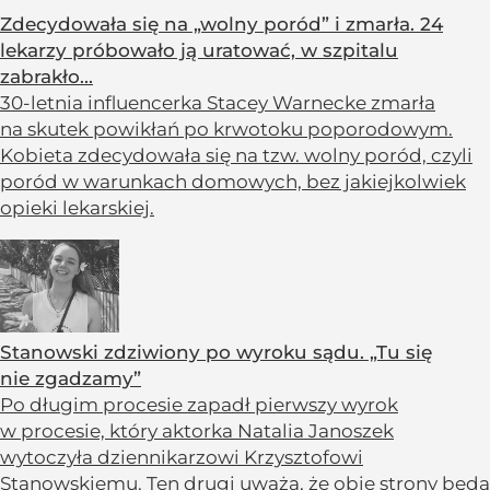
Zdecydowała się na „wolny poród” i zmarła. 24
lekarzy próbowało ją uratować, w szpitalu
zabrakło...
30-letnia influencerka Stacey Warnecke zmarła
na skutek powikłań po krwotoku poporodowym.
Kobieta zdecydowała się na tzw. wolny poród, czyli
poród w warunkach domowych, bez jakiejkolwiek
opieki lekarskiej.
Stanowski zdziwiony po wyroku sądu. „Tu się
nie zgadzamy”
Po długim procesie zapadł pierwszy wyrok
w procesie, który aktorka Natalia Janoszek
wytoczyła dziennikarzowi Krzysztofowi
Stanowskiemu. Ten drugi uważa, że obie strony będą