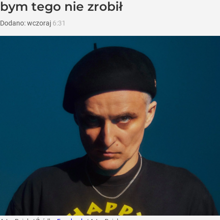
bym tego nie zrobił
Dodano:
wczoraj
6:31