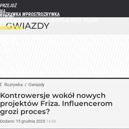
PRZEJDŹ
NA
ROZRYWKA WPROST
STRONĘ
FILMY
SERIALE
GWIAZDY
TELEWIZJA
QUIZY
GALERIE
GŁÓWNĄ
GWIAZDY
WPROST.PL
UBSKRYBUJ
ZALOGUJ
MENU
Rozrywka
/
Gwiazdy
Kontrowersje wokół nowych
projektów Friza. Influencerom
grozi proces?
Dodano:
15
grudnia
2025
14:56