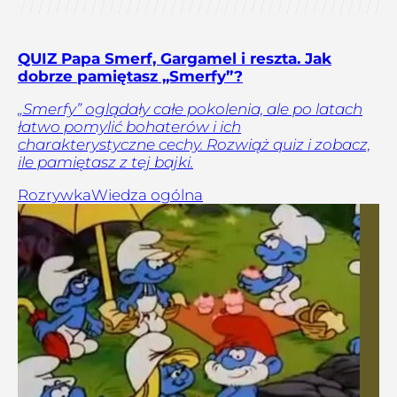
QUIZ Papa Smerf, Gargamel i reszta. Jak
dobrze pamiętasz „Smerfy”?
„Smerfy” oglądały całe pokolenia, ale po latach
łatwo pomylić bohaterów i ich
charakterystyczne cechy. Rozwiąż quiz i zobacz,
ile pamiętasz z tej bajki.
Rozrywka
Wiedza ogólna