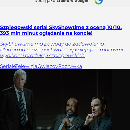
Dodaj jako
źródło w Google
Szpiegowski serial SkyShowtime z oceną 10/10.
393 mln minut oglądania na koncie!
SkyShowtime ma powody do zadowolenia.
Platforma może pochwalić się kolejnymi mocnymi
wynikami produkcji szpiegowskich.
Seriale
Telewizja
Gwiazdy
Rozrywka