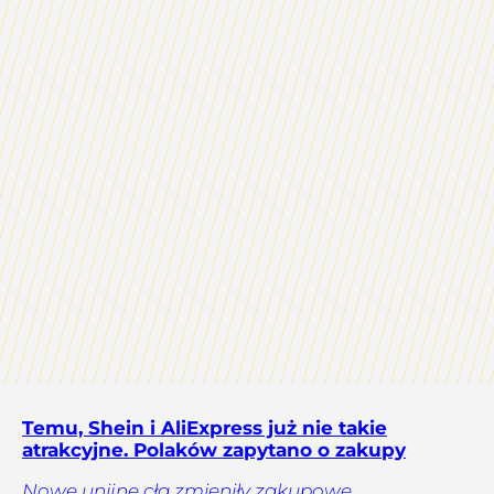
Temu, Shein i AliExpress już nie takie
atrakcyjne. Polaków zapytano o zakupy
Nowe unijne cła zmieniły zakupowe