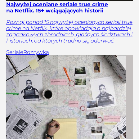
Najwyżej oceniane seriale true crime
na Netflix. 15+ wciągających historii
Poznaj ponad 15 najwyżej ocenianych seriali true
crime na Netflix, które opowiadają o najbardziej
zagadkowych zbrodniach, głośnych śledztwach i
historiach, od których trudno się oderwać.
Seriale
Rozrywka