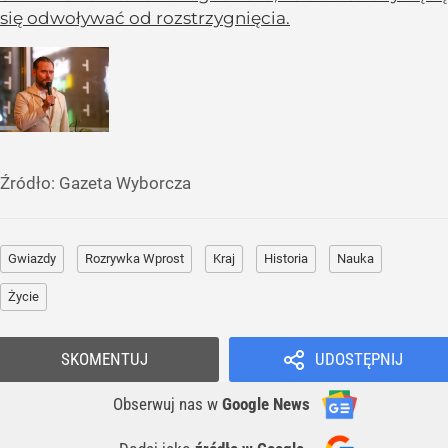
się odwoływać od rozstrzygnięcia.
Źródło:
Gazeta Wyborcza
Gwiazdy
Rozrywka Wprost
Kraj
Historia
Nauka
Życie
SKOMENTUJ
UDOSTĘPNIJ
Obserwuj nas
w
Google News