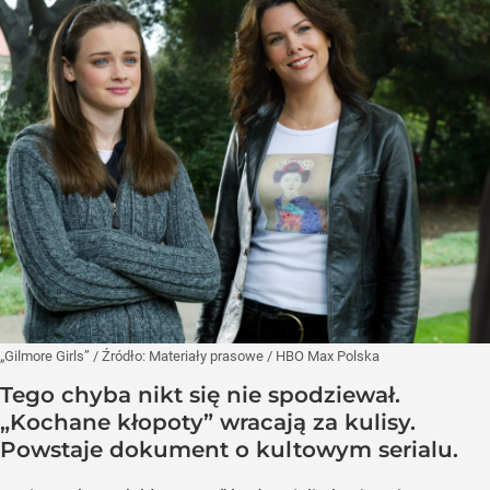
„Gilmore Girls”
/ Źródło:
Materiały prasowe
/
HBO Max Polska
Tego chyba nikt się nie spodziewał.
„Kochane kłopoty” wracają za kulisy.
Powstaje dokument o kultowym serialu.