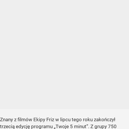
Znany z filmów Ekipy Friz w lipcu tego roku zakończył
trzecią edycję programu „Twoje 5 minut”. Z grupy 750