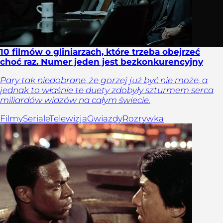
10 filmów o gliniarzach, które trzeba obejrzeć
choć raz. Numer jeden jest bezkonkurencyjny
Pary tak niedobrane, że gorzej już być nie może, a
jednak to właśnie te duety zdobyły szturmem serca
miliardów widzów na całym świecie.
Filmy
Seriale
Telewizja
Gwiazdy
Rozrywka