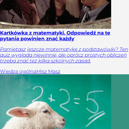
Kartkówka z matematyki. Odpowiedź na te
pytania powinien znać każdy
Pamiętasz jeszcze matematykę z podstawówki? Ten
quiz wygląda niewinnie, ale oprócz prostych obliczeń
trzeba znać też kilka szkolnych zasad.
Wiedza ogólna
Misz Masz