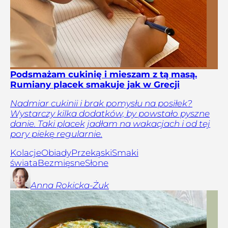
Podsmażam cukinię i mieszam z tą masą.
Rumiany placek smakuje jak w Grecji
Nadmiar cukinii i brak pomysłu na posiłek?
Wystarczy kilka dodatków, by powstało pyszne
danie. Taki placek jadłam na wakacjach i od tej
pory piekę regularnie.
Kolacje
Obiady
Przekąski
Smaki
świata
Bezmięsne
Słone
Anna
Rokicka-Żuk