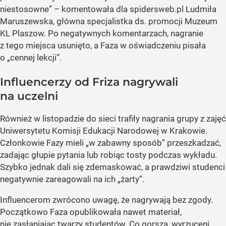
niestosowne” – komentowała dla spidersweb.pl Ludmiła
Maruszewska, główna specjalistka ds. promocji Muzeum
KL Plaszow. Po negatywnych komentarzach, nagranie
z tego miejsca usunięto, a Faza w oświadczeniu pisała
o „cennej lekcji”.
Influencerzy od Friza nagrywali
na uczelni
Również w listopadzie do sieci trafiły nagrania grupy z zajęć
Uniwersytetu Komisji Edukacji Narodowej w Krakowie.
Członkowie Fazy mieli „w zabawny sposób” przeszkadzać,
zadając głupie pytania lub robiąc tosty podczas wykładu.
Szybko jednak dali się zdemaskować, a prawdziwi studenci
negatywnie zareagowali na ich „żarty”.
Influencerom zwrócono uwagę, że nagrywają bez zgody.
Początkowo Faza opublikowała nawet materiał,
nie zasłaniając twarzy studentów. Co gorsza, wyrzuceni