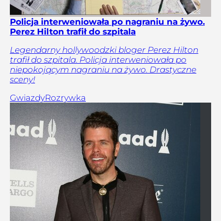
Policja interweniowała po nagraniu na żywo.
Perez Hilton trafił do szpitala
Legendarny hollywoodzki bloger Perez Hilton
trafił do szpitala. Policja interweniowała po
niepokojącym nagraniu na żywo. Drastyczne
sceny!
Gwiazdy
Rozrywka