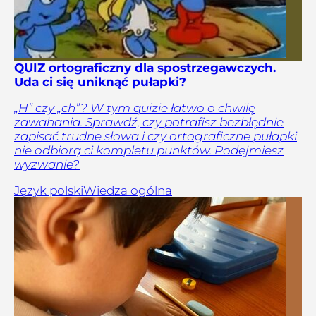
QUIZ ortograficzny dla spostrzegawczych.
Uda ci się uniknąć pułapki?
„H” czy „ch”? W tym quizie łatwo o chwilę
zawahania. Sprawdź, czy potrafisz bezbłędnie
zapisać trudne słowa i czy ortograficzne pułapki
nie odbiorą ci kompletu punktów. Podejmiesz
wyzwanie?
Język polski
Wiedza ogólna