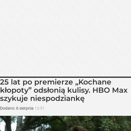
25 lat po premierze „Kochane
kłopoty” odsłonią kulisy. HBO Max
szykuje niespodziankę
Dodano:
6
sierpnia
13:51