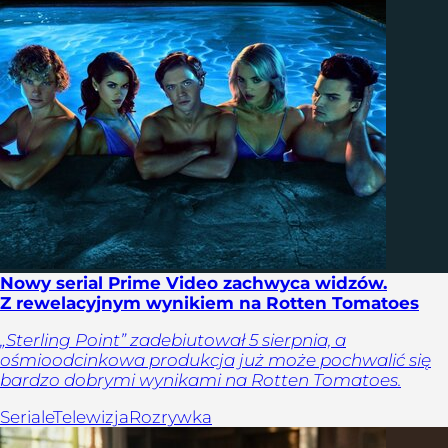
Nowy serial Prime Video zachwyca widzów.
Z rewelacyjnym wynikiem na Rotten Tomatoes
„Sterling Point” zadebiutował 5 sierpnia, a
ośmioodcinkowa produkcja już może pochwalić się
bardzo dobrymi wynikami na Rotten Tomatoes.
Seriale
Telewizja
Rozrywka