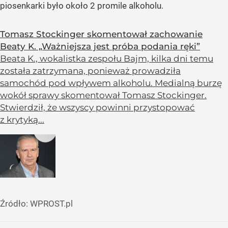
piosenkarki było około 2 promile alkoholu.
Tomasz Stockinger skomentował zachowanie
Beaty K. „Ważniejsza jest próba podania ręki”
Beata K., wokalistka zespołu Bajm, kilka dni temu
została zatrzymana, ponieważ prowadziła
samochód pod wpływem alkoholu. Medialną burzę
wokół sprawy skomentował Tomasz Stockinger.
Stwierdził, że wszyscy powinni przystopować
z krytyką...
Źródło:
WPROST.pl