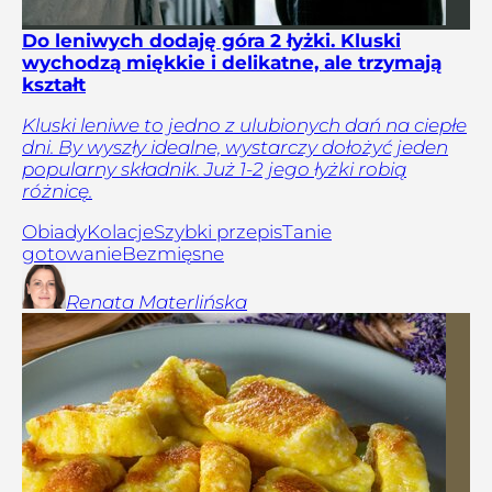
Do leniwych dodaję góra 2 łyżki. Kluski
wychodzą miękkie i delikatne, ale trzymają
kształt
Kluski leniwe to jedno z ulubionych dań na ciepłe
dni. By wyszły idealne, wystarczy dołożyć jeden
popularny składnik. Już 1-2 jego łyżki robią
różnicę.
Obiady
Kolacje
Szybki przepis
Tanie
gotowanie
Bezmięsne
Renata
Materlińska