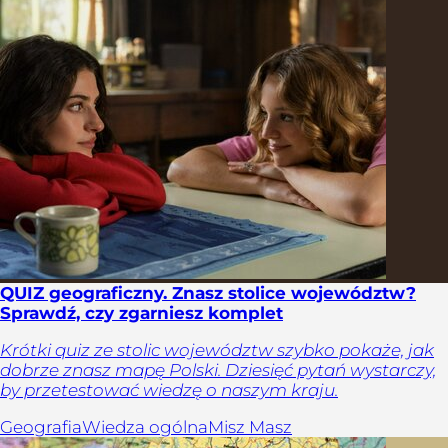
QUIZ geograficzny. Znasz stolice województw?
Sprawdź, czy zgarniesz komplet
Krótki quiz ze stolic województw szybko pokaże, jak
dobrze znasz mapę Polski. Dziesięć pytań wystarczy,
by przetestować wiedzę o naszym kraju.
Geografia
Wiedza ogólna
Misz Masz