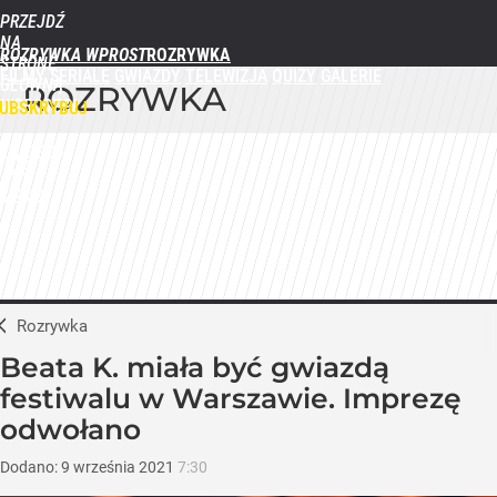
PRZEJDŹ
NA
ROZRYWKA WPROST
STRONĘ
FILMY
SERIALE
GWIAZDY
TELEWIZJA
QUIZY
GALERIE
GŁÓWNĄ
ROZRYWKA
WPROST.PL
UBSKRYBUJ
ZALOGUJ
MENU
Rozrywka
Beata K. miała być gwiazdą
festiwalu w Warszawie. Imprezę
odwołano
Dodano:
9
września
2021
7:30