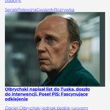
odsłony.
Seriale
Telewizja
Gwiazdy
Rozrywka
Olbrychski napisał list do Tuska, doszło
do interwencji. Poseł PiS: Fascynujące
odklejenie
Daniel Olbrychski jednak będzie jurorem