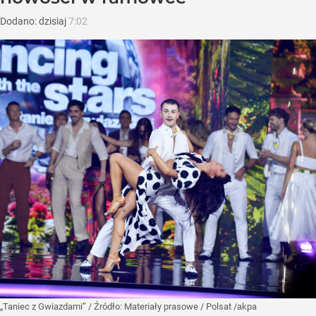
Dodano:
dzisiaj
7:02
„Taniec z Gwiazdami”
/ Źródło:
Materiały prasowe
/
Polsat /akpa