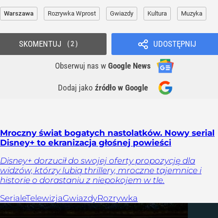
Warszawa
Rozrywka Wprost
Gwiazdy
Kultura
Muzyka
SKOMENTUJ
UDOSTĘPNIJ
2
Obserwuj nas
w
Google News
Dodaj jako
źródło w Google
Mroczny świat bogatych nastolatków. Nowy serial
Disney+ to ekranizacja głośnej powieści
Disney+ dorzucił do swojej oferty propozycję dla
widzów, którzy lubią thrillery, mroczne tajemnice i
historie o dorastaniu z niepokojem w tle.
Seriale
Telewizja
Gwiazdy
Rozrywka