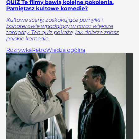
QUIZ Te filmy bawią kolejne pokolenia.
Pamiętasz kultowe komedie?
Kultowe sceny, zaskakujące pomyłki i
bohaterowie wpadający w coraz większe
tarapaty. Ten quiz pokaże, jak dobrze znasz
polskie komedie.
Rozrywka
Retro
Wiedza ogólna