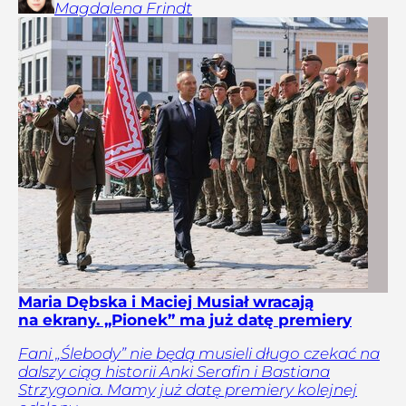
Magdalena
Frindt
Maria Dębska i Maciej Musiał wracają
na ekrany. „Pionek” ma już datę premiery
Fani „Ślebody” nie będą musieli długo czekać na
dalszy ciąg historii Anki Serafin i Bastiana
Strzygonia. Mamy już datę premiery kolejnej