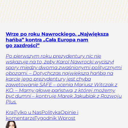
Wrze po roku Nawrockiego. „Największa
hańba” kontra „Cała Europa nam
go zazdrości”
Po pierwszym roku prezydentury nic nie
wskazuje na to, żeby Karol Nawrocki wyciszył
spory między dwoma zwaśnionymi politycznymi
obozami. – Dotychczas największą hańbą na
karcie jego prezydentury jest chyba
zawetowanie SAFE – ocenia Mariusz Witczak z
KO. – Mamy głowę państwa, z której możemy
być dumni – kontruje Marek Jakubiak z Rozwoju
Plus.
Kraj
Tylko u Nas
Polityka
Opinie i
komentarze
Tygodnik Wprost