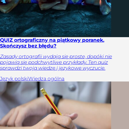
QUIZ ortograficzny na piątkowy poranek.
Skończysz bez błędu?
Zasady ortografii wydają się proste, dopóki nie
pojawią się podchwytliwe przykłady. Ten quiz
sprawdzi twoją wiedzę i językowe wyczucie.
Język polski
Wiedza ogólna