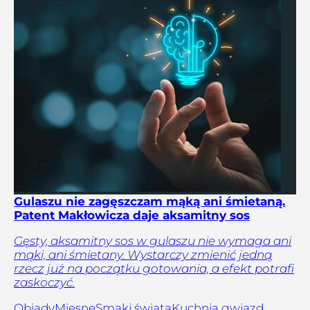
Gulaszu nie zagęszczam mąką ani śmietaną.
Patent Makłowicza daje aksamitny sos
Gęsty, aksamitny sos w gulaszu nie wymaga ani
mąki, ani śmietany. Wystarczy zmienić jedną
rzecz już na początku gotowania, a efekt potrafi
zaskoczyć.
Obiady
Mięsne
Smaki świata
Kuchnia gwiazd