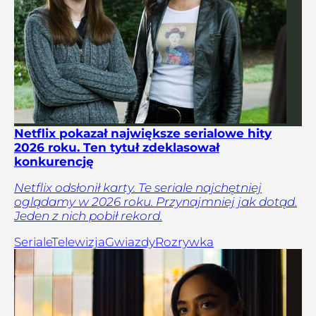
Netflix pokazał największe serialowe hity
2026 roku. Ten tytuł zdeklasował
konkurencję
Netflix odsłonił karty. Te seriale najchętniej
oglądamy w 2026 roku. Przynajmniej jak dotąd.
Jeden z nich pobił rekord.
Seriale
Telewizja
Gwiazdy
Rozrywka