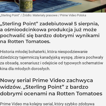
„Sterling Point”
/ Źródło:
Materiały prasowe
/
Prime Video Polska
„Sterling Point” zadebiutował 5 sierpnia,
a ośmioodcinkowa produkcja już może
pochwalić się bardzo dobrymi wynikami
na Rotten Tomatoes.
Historia młodej bohaterki, która niespodziewanie
dziedziczy tajemniczą kanadyjską wyspę, zbiera pochwały
za obsadę, scenariusz i odejście od typowych schematów
kina dla młodych dorosłych.
Nowy serial Prime Video zachwyca
widzów. „Sterling Point” z bardzo
dobrymi ocenami na Rotten Tomatoes
Prime Video ma kolejny serial, który szybko zdobywa