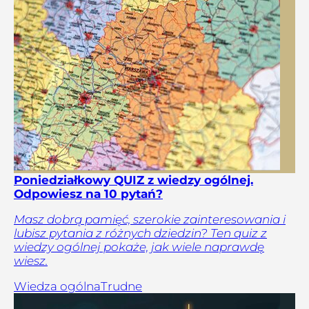
Poniedziałkowy QUIZ z wiedzy ogólnej.
Odpowiesz na 10 pytań?
Masz dobrą pamięć, szerokie zainteresowania i
lubisz pytania z różnych dziedzin? Ten quiz z
wiedzy ogólnej pokaże, jak wiele naprawdę
wiesz.
Wiedza ogólna
Trudne