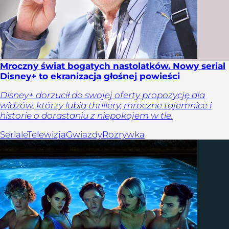
Mroczny świat bogatych nastolatków. Nowy serial
Disney+ to ekranizacja głośnej powieści
Disney+ dorzucił do swojej oferty propozycję dla
widzów, którzy lubią thrillery, mroczne tajemnice i
historie o dorastaniu z niepokojem w tle.
Seriale
Telewizja
Gwiazdy
Rozrywka