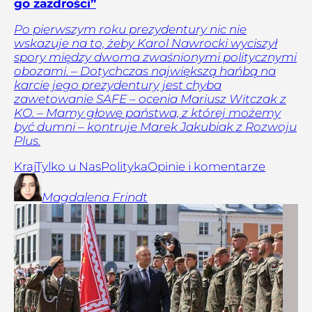
go zazdrości”
Po pierwszym roku prezydentury nic nie
wskazuje na to, żeby Karol Nawrocki wyciszył
spory między dwoma zwaśnionymi politycznymi
obozami. – Dotychczas największą hańbą na
karcie jego prezydentury jest chyba
zawetowanie SAFE – ocenia Mariusz Witczak z
KO. – Mamy głowę państwa, z której możemy
być dumni – kontruje Marek Jakubiak z Rozwoju
Plus.
Kraj
Tylko u Nas
Polityka
Opinie i komentarze
Magdalena
Frindt