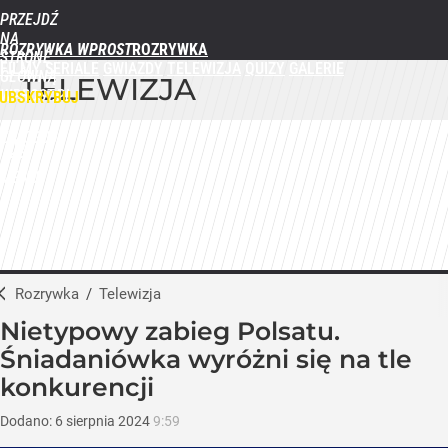
PRZEJDŹ
NA
ROZRYWKA WPROST
STRONĘ
FILMY
SERIALE
GWIAZDY
TELEWIZJA
QUIZY
GALERIE
GŁÓWNĄ
TELEWIZJA
WPROST.PL
UBSKRYBUJ
ZALOGUJ
MENU
Rozrywka
/
Telewizja
Nietypowy zabieg Polsatu.
Śniadaniówka wyróżni się na tle
konkurencji
Dodano:
6
sierpnia
2024
9:59