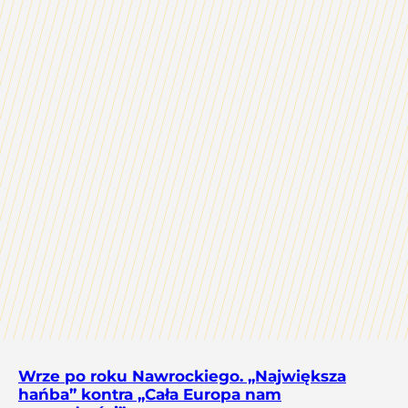
Wrze po roku Nawrockiego. „Największa
hańba” kontra „Cała Europa nam