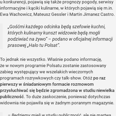
u konkurencji, pojawią się także prognozy pogody, serwisy
informacyjne i kąciki kulinarne, w których pojawią się m.in.
Ewa Wachowicz, Mateusz Gessler i Martin Jimanez Castro.
„Gośćmi każdego odcinka będą szefowie kuchni,
których kulinarny kunszt widzowie będą mogli
podziwiać na żywo” – podano w oficjalnej informacji
prasowej „Halo tu Polsat”.
To jednak nie wszystko. Właśnie podano informację,
że w nowym programie Polsatu zostanie zastosowany
zabieg występujący we wszelakich wieczornych
programach rozrywkowych czy talk-show. Otóż
po raz
pierwszy w śniadaniowym formacie rozmowom
przysłuchiwać się będzie zgromadzona w studiu niewielka
publiczność
. To duże zaskoczenie, ponieważ dotychczas
widownia nie pojawiła się w żadnym porannym magazynie.
– Będziemy mieli w studiu publiczność, ale nie martwą