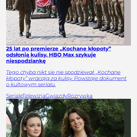
25 lat po premierze „Kochane kłopoty”
odsłonią kulisy. HBO Max szykuje
niespodziankę
Tego chyba nikt się nie spodziewał. „Kochane
kłopoty” wracają za kulisy. Powstaje dokument
o kultowym serialu.
Seriale
Telewizja
Gwiazdy
Rozrywka