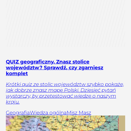
QUIZ geograficzny. Znasz stolice
województw? Sprawdź, czy zgarniesz
komplet
Krótki quiz ze stolic województw szybko pokaże,
jak dobrze znasz mapę Polski. Dziesięć pytań
wystarczy, by przetestować wiedzę o naszym
kraju.
Geografia
Wiedza ogólna
Misz Masz