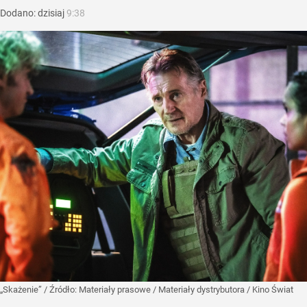
Dodano:
dzisiaj
9:38
„Skażenie”
/ Źródło:
Materiały prasowe
/
Materiały dystrybutora / Kino Świat