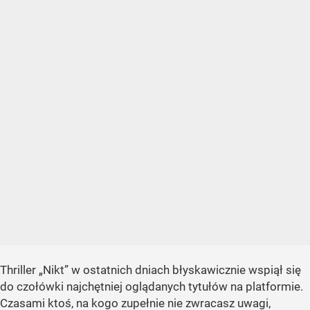
Thriller „Nikt” w ostatnich dniach błyskawicznie wspiął się
do czołówki najchętniej oglądanych tytułów na platformie.
Czasami ktoś, na kogo zupełnie nie zwracasz uwagi,