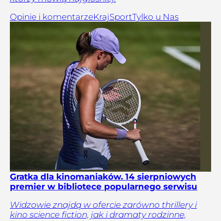
Opinie i komentarze
Kraj
Sport
Tylko u Nas
Gratka dla kinomaniaków. 14 sierpniowych
premier w bibliotece popularnego serwisu
Widzowie znajdą w ofercie zarówno thrillery i
kino science fiction, jak i dramaty rodzinne,