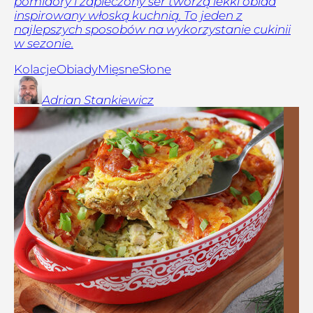
pomidory i zapieczony ser tworzą lekki obiad
inspirowany włoską kuchnią. To jeden z
najlepszych sposobów na wykorzystanie cukinii
w sezonie.
Kolacje
Obiady
Mięsne
Słone
Adrian
Stankiewicz