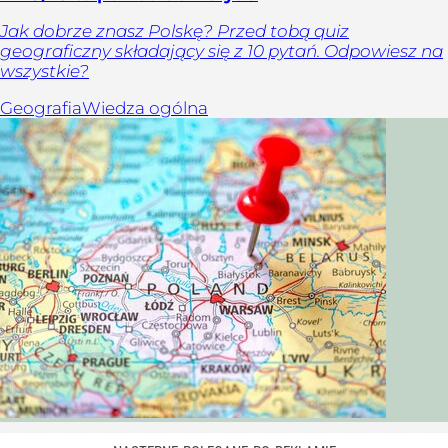
Jak dobrze znasz Polskę? Przed tobą quiz
geograficzny składający się z 10 pytań. Odpowiesz na
wszystkie?
Geografia
Wiedza ogólna