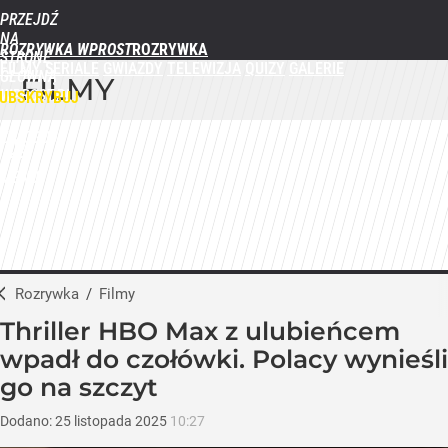
PRZEJDŹ
NA
ROZRYWKA WPROST
STRONĘ
FILMY
SERIALE
GWIAZDY
TELEWIZJA
QUIZY
GALERIE
GŁÓWNĄ
FILMY
WPROST.PL
UBSKRYBUJ
ZALOGUJ
MENU
Rozrywka
/
Filmy
Thriller HBO Max z ulubieńcem
wpadł do czołówki. Polacy wynieśli
go na szczyt
Dodano:
25
listopada
2025
10:27