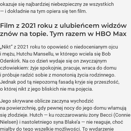
okazuje się najbardziej niebezpieczny ze wszystkich
— i dokładnie na tym opiera się ten film.
Film z 2021 roku z ulubieńcem widzów
znów na topie. Tym razem w HBO Max
„Nikt” z 2021 roku to opowieść o niedocenianym ojcu
i mężu, Hutchu Mansellu, w którego wciela się Bob
Odenkirk. Na co dzień wydaje się on zwyczajnym
człowiekiem: żyje spokojnie, pracuje, wraca do domu
i próbuje radzić sobie z monotonią życia rodzinnego.
Jednak pod tą niepozorną fasadą kryje się przeszłość,
o której nikt z jego bliskich nie ma pojęcia.
Jego skrywane oblicze zaczyna wychodzić
na powierzchnię, gdy pewnej nocy do jego domu włamują
się złodzieje. Hutch — ku rozczarowaniu żony Becci (Connie
Nielsen) i nastoletniego syna Blake’a — nie reaguje, choć
miałby do tego wszelkie możliwości. To wydarzenie