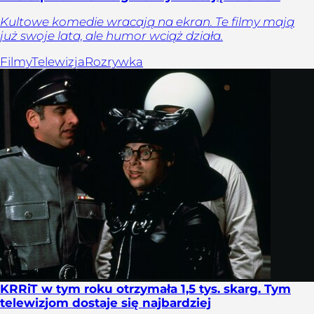
Kultowe komedie wracają na ekran. Te filmy mają
już swoje lata, ale humor wciąż działa.
Filmy
Telewizja
Rozrywka
KRRiT w tym roku otrzymała 1,5 tys. skarg. Tym
telewizjom dostaje się najbardziej