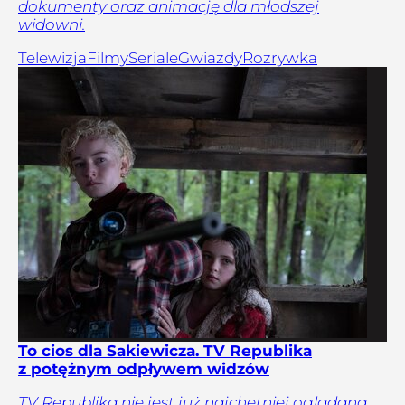
dokumenty oraz animację dla młodszej
widowni.
Telewizja
Filmy
Seriale
Gwiazdy
Rozrywka
To cios dla Sakiewicza. TV Republika
z potężnym odpływem widzów
TV Republika nie jest już najchętniej oglądaną