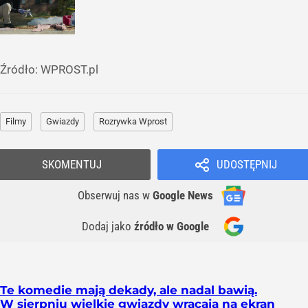
Źródło:
WPROST.pl
Filmy
Gwiazdy
Rozrywka Wprost
SKOMENTUJ
UDOSTĘPNIJ
Obserwuj nas
w
Google News
Dodaj jako
źródło w Google
Te komedie mają dekady, ale nadal bawią.
W sierpniu wielkie gwiazdy wracają na ekran