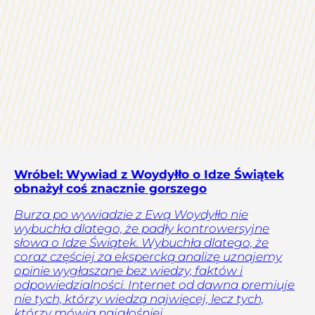
Wróbel: Wywiad z Woydyłło o Idze Świątek
obnażył coś znacznie gorszego
Burza po wywiadzie z Ewą Woydyłło nie
wybuchła dlatego, że padły kontrowersyjne
słowa o Idze Świątek. Wybuchła dlatego, że
coraz częściej za ekspercką analizę uznajemy
opinie wygłaszane bez wiedzy, faktów i
odpowiedzialności. Internet od dawna premiuje
nie tych, którzy wiedzą najwięcej, lecz tych,
którzy mówią najgłośniej.