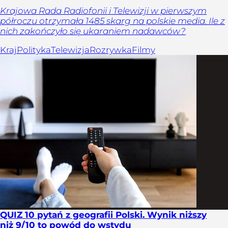
Krajowa Rada Radiofonii i Telewizji w pierwszym
półroczu otrzymała 1485 skarg na polskie media. Ile z
nich zakończyło się ukaraniem nadawców?
Kraj
Polityka
Telewizja
Rozrywka
Filmy
QUIZ 10 pytań z geografii Polski. Wynik niższy
niż 9/10 to powód do wstydu