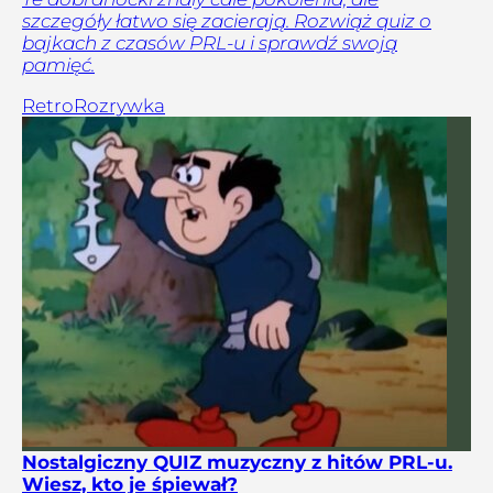
szczegóły łatwo się zacierają. Rozwiąż quiz o
bajkach z czasów PRL-u i sprawdź swoją
pamięć.
Retro
Rozrywka
Nostalgiczny QUIZ muzyczny z hitów PRL-u.
Wiesz, kto je śpiewał?