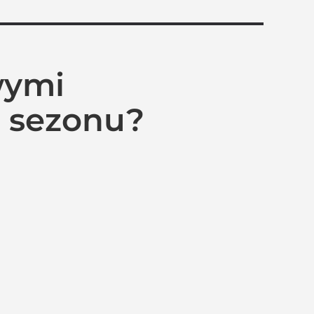
wymi
. sezonu?