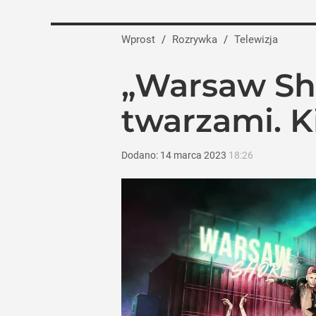
Wprost
/
Rozrywka
/
Telewizja
„Warsaw Sh
twarzami. K
Dodano:
14
marca
2023
18:26