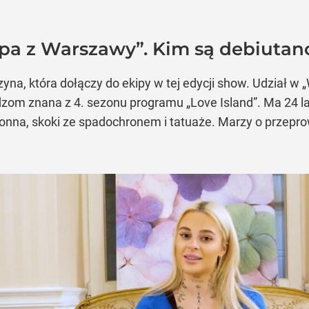
pa z Warszawy”. Kim są debiutan
yna, która dołączy do ekipy w tej edycji show. Udział w „
om znana z 4. sezonu programu „Love Island”. Ma 24 lata
a konna, skoki ze spadochronem i tatuaże. Marzy o przepr