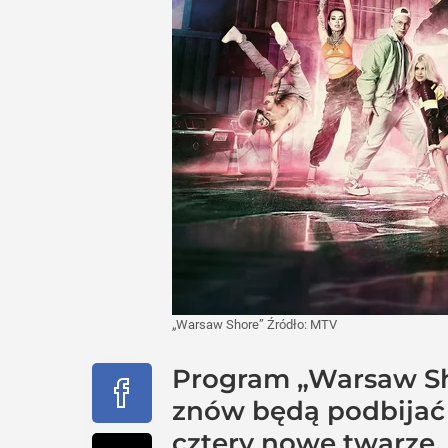
„Warsaw Shore”
Źródło:
MTV
Program „Warsaw Sho
znów będą podbijać
cztery nowe twarze.