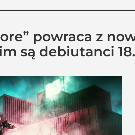
ore” powraca z no
im są debiutanci 18