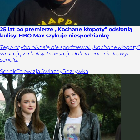
25 lat po premierze „Kochane kłopoty” odsłonią
kulisy. HBO Max szykuje niespodziankę
Tego chyba nikt się nie spodziewał. „Kochane kłopoty”
wracają za kulisy. Powstaje dokument o kultowym
serialu.
Seriale
Telewizja
Gwiazdy
Rozrywka