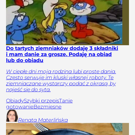
Do tartych ziemniaków dodaję 3 składniki
i mam danie za grosze. Podaję na obiad
lub do obiadu
W ciepłe dni moja rodzina lubi proste dania.
Często serwuję im kluski własnej roboty. Te
ziemniaczane wystarczy podać z okrasą, by
najeść się do syta.
Obiady
Szybki przepis
Tanie
gotowanie
Bezmięsne
Renata
Materlińska