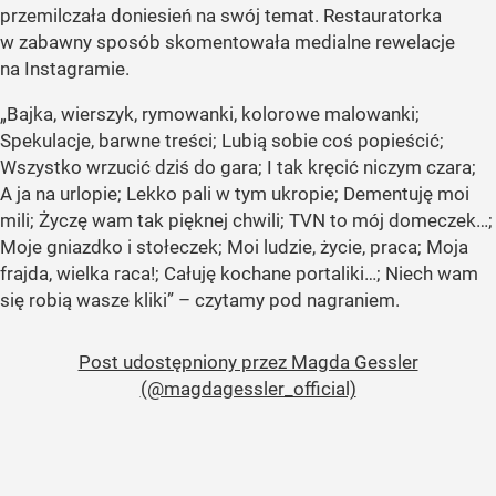
przemilczała doniesień na swój temat. Restauratorka
w zabawny sposób skomentowała medialne rewelacje
na Instagramie.
„Bajka, wierszyk, rymowanki, kolorowe malowanki;
Spekulacje, barwne treści; Lubią sobie coś popieścić;
Wszystko wrzucić dziś do gara; I tak kręcić niczym czara;
A ja na urlopie; Lekko pali w tym ukropie; Dementuję moi
mili; Życzę wam tak pięknej chwili; TVN to mój domeczek…;
Moje gniazdko i stołeczek; Moi ludzie, życie, praca; Moja
frajda, wielka raca!; Całuję kochane portaliki…; Niech wam
się robią wasze kliki” – czytamy pod nagraniem.
Post udostępniony przez Magda Gessler
(@magdagessler_official)