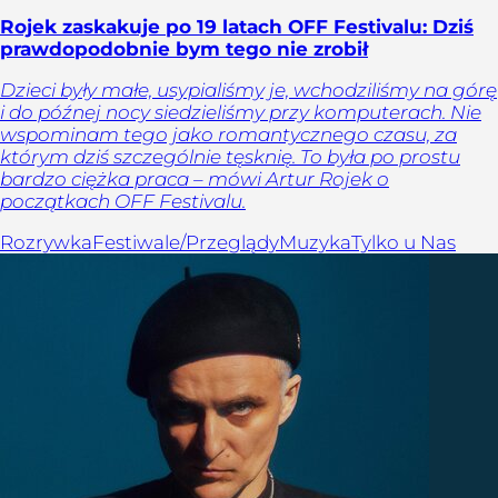
Rojek zaskakuje po 19 latach OFF Festivalu: Dziś
prawdopodobnie bym tego nie zrobił
Dzieci były małe, usypialiśmy je, wchodziliśmy na górę
i do późnej nocy siedzieliśmy przy komputerach. Nie
wspominam tego jako romantycznego czasu, za
którym dziś szczególnie tęsknię. To była po prostu
bardzo ciężka praca – mówi Artur Rojek o
początkach OFF Festivalu.
Rozrywka
Festiwale/Przeglądy
Muzyka
Tylko u Nas