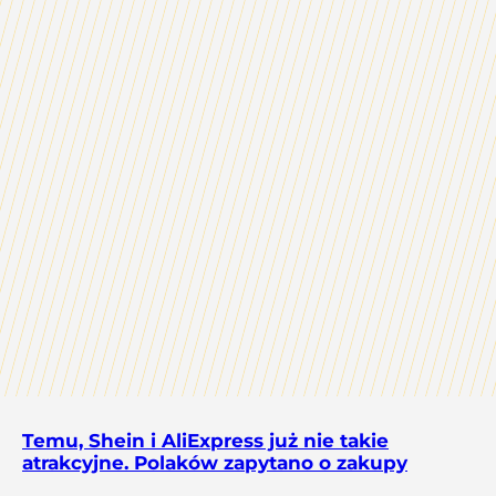
Temu, Shein i AliExpress już nie takie
atrakcyjne. Polaków zapytano o zakupy