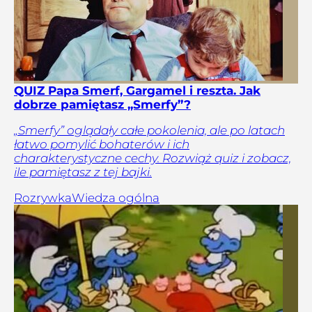
QUIZ Papa Smerf, Gargamel i reszta. Jak
dobrze pamiętasz „Smerfy”?
„Smerfy” oglądały całe pokolenia, ale po latach
łatwo pomylić bohaterów i ich
charakterystyczne cechy. Rozwiąż quiz i zobacz,
ile pamiętasz z tej bajki.
Rozrywka
Wiedza ogólna