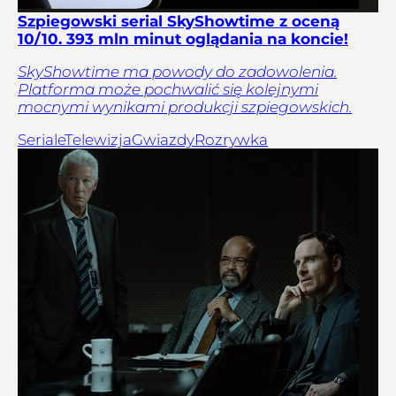
Szpiegowski serial SkyShowtime z oceną
10/10. 393 mln minut oglądania na koncie!
SkyShowtime ma powody do zadowolenia.
Platforma może pochwalić się kolejnymi
mocnymi wynikami produkcji szpiegowskich.
Seriale
Telewizja
Gwiazdy
Rozrywka