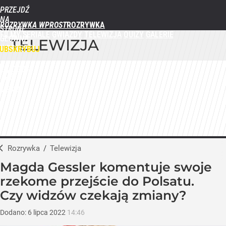
PRZEJDŹ
NA
ROZRYWKA WPROST
STRONĘ
FILMY
SERIALE
GWIAZDY
TELEWIZJA
QUIZY
GALERIE
GŁÓWNĄ
TELEWIZJA
WPROST.PL
UBSKRYBUJ
ZALOGUJ
MENU
Rozrywka
/
Telewizja
Magda Gessler komentuje swoje
rzekome przejście do Polsatu.
Czy widzów czekają zmiany?
Dodano:
6
lipca
2022
14:46