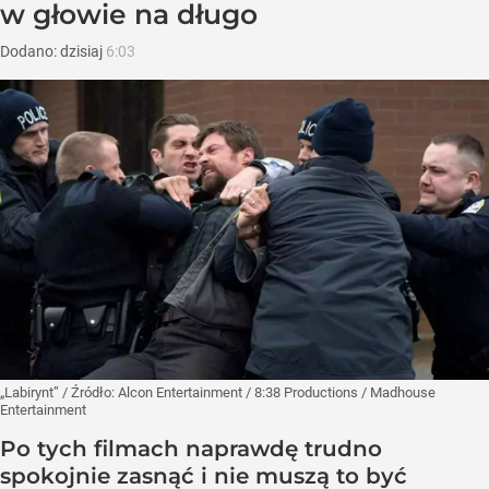
w głowie na długo
Dodano:
dzisiaj
6:03
„Labirynt”
/ Źródło:
Alcon Entertainment / 8:38 Productions / Madhouse
Entertainment
Po tych filmach naprawdę trudno
spokojnie zasnąć i nie muszą to być