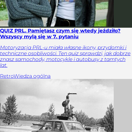
QUIZ PRL. Pamiętasz czym się wtedy jeździło?
Wszyscy mylą się w 7. pytaniu
Motoryzacja PRL-u miała własne ikony, przydomki i
techniczne osobliwości. Ten quiz sprawdzi, jak dobrze
znasz samochody, motocykle i autobusy z tamtych
lat.
Retro
Wiedza ogólna