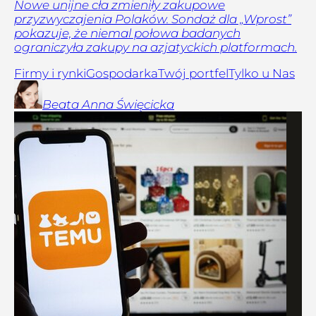
Nowe unijne cła zmieniły zakupowe
przyzwyczajenia Polaków. Sondaż dla „Wprost”
pokazuje, że niemal połowa badanych
ograniczyła zakupy na azjatyckich platformach.
Firmy i rynki
Gospodarka
Twój portfel
Tylko u Nas
Beata Anna
Święcicka