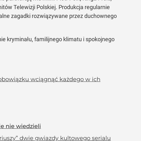
tów Telewizji Polskiej. Produkcja regularnie
inalne zagadki rozwiązywane przez duchownego
ie kryminału, familijnego klimatu i spokojnego
 w obowiązku wciągnąć każdego w ich
e nie wiedzieli
iuszy” dwie gwiazdy kultowego serialu