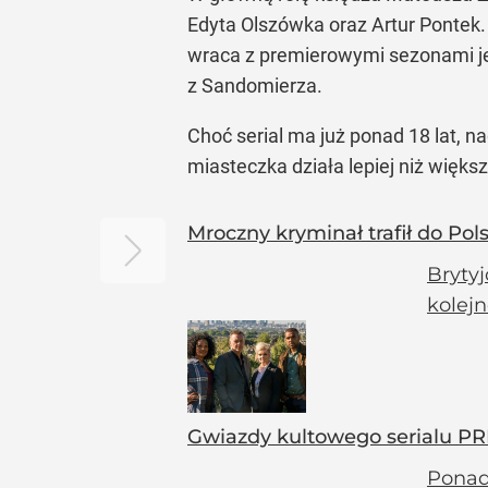
Edyta Olszówka oraz Artur Pontek. 
wraca z premierowymi sezonami je
z Sandomierza.
Choć serial ma już ponad 18 lat, n
miasteczka działa lepiej niż więk
Mroczny kryminał trafił do Polsk
Brytyj
kolejn
Gwiazdy kultowego serialu PRL
Ponad