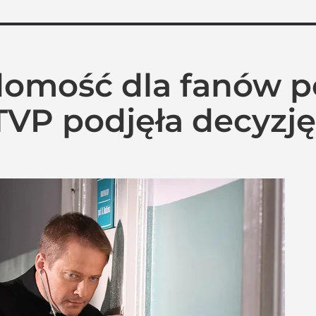
omość dla fanów p
TVP podjęła decyzję