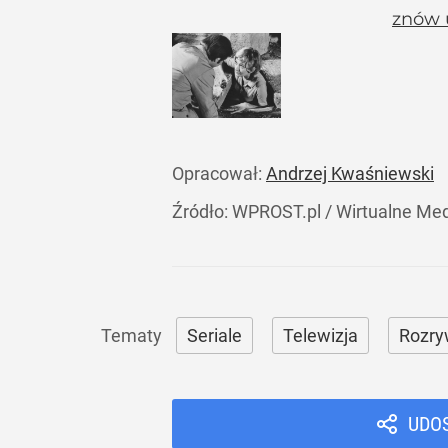
znów 
Opracował:
Andrzej Kwaśniewski
Źródło:
WPROST.pl
/
Wirtualne Me
Seriale
Telewizja
Rozry
UDO