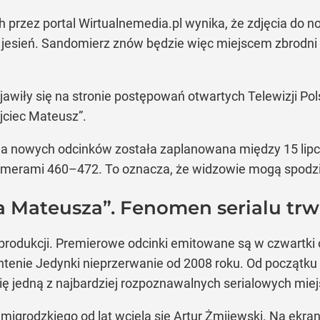
 przez portal Wirtualnemedia.pl wynika, że zdjęcia do n
jesień. Sandomierz znów będzie więc miejscem zbrodni o
pojawiły się na stronie postępowań otwartych Telewizji 
Ojciec Mateusz”.
ja nowych odcinków została zaplanowana między 15 lipc
rami 460–472. To oznacza, że widzowie mogą spodziewać
a Mateusza”. Fenomen serialu trw
rodukcji. Premierowe odcinki emitowane są w czwartki o 
antenie Jedynki nieprzerwanie od 2008 roku. Od początku
 się jedną z najbardziej rozpoznawalnych serialowych mie
grodzkiego od lat wciela się Artur Żmijewski. Na ekranie