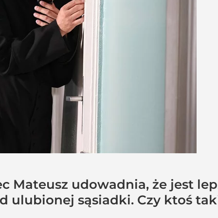
iec Mateusz udowadnia, że jest le
od ulubionej sąsiadki. Czy ktoś t