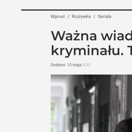
Wprost
/
Rozrywka
/
Seriale
Ważna wiad
kryminału. 
Dodano:
13
maja
8:52