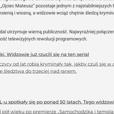
„Ojciec Mateusz” pozostaje jednym z najstabilniejszych hi
sienią i wiosną, a widzowie wciąż chętnie śledzą krym
adal utrzymuje wierną publiczność. Najwyraźniej połączen
szość telewizyjnych rewolucji programowych.
i. Widzowie już rzucili się na ten serial
czycy od lat robią kryminały tak, jakby czuli się
e śledztwa do trzeciej nad ranem.
-u spotkały się po ponad 50 latach. Tego widzowi
 pół wieku po premierze „Samochodzika i templar