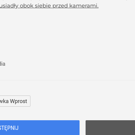
usiadły obok siebie przed kamerami.
dia
wka Wprost
STĘPNIJ