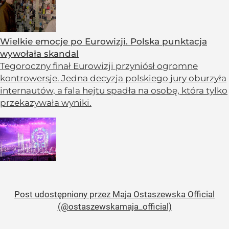
Wielkie emocje po Eurowizji. Polska punktacja
wywołała skandal
Tegoroczny finał Eurowizji przyniósł ogromne
kontrowersje. Jedna decyzja polskiego jury oburzyła
internautów, a fala hejtu spadła na osobę, która tylko
przekazywała wyniki.
Post udostępniony przez Maja Ostaszewska Official
(@ostaszewskamaja_official)