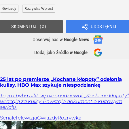
Gwiazdy
Rozrywka Wprost
SKOMENTUJ
UDOSTĘPNIJ
2
Obserwuj nas
w
Google News
Dodaj jako
źródło w Google
25 lat po premierze „Kochane kłopoty” odsłonią
kulisy. HBO Max szykuje niespodziankę
Tego chyba nikt się nie spodziewał. „Kochane kłopoty”
wracają za kulisy. Powstaje dokument o kultowym
serialu.
Seriale
Telewizja
Gwiazdy
Rozrywka