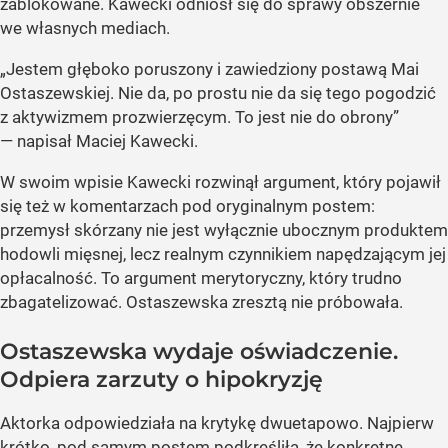
zablokowane. Kawecki odniósł się do sprawy obszernie
we własnych mediach.
„Jestem głęboko poruszony i zawiedziony postawą Mai
Ostaszewskiej. Nie da, po prostu nie da się tego pogodzić
z aktywizmem prozwierzęcym. To jest nie do obrony”
— napisał Maciej Kawecki.
W swoim wpisie Kawecki rozwinął argument, który pojawił
się też w komentarzach pod oryginalnym postem:
przemysł skórzany nie jest wyłącznie ubocznym produktem
hodowli mięsnej, lecz realnym czynnikiem napędzającym jej
opłacalność. To argument merytoryczny, który trudno
zbagatelizować. Ostaszewska zresztą nie próbowała.
Ostaszewska wydaje oświadczenie.
Odpiera zarzuty o hipokryzję
Aktorka odpowiedziała na krytykę dwuetapowo. Najpierw
krótko, pod samym postem podkreśliła, że konkretne