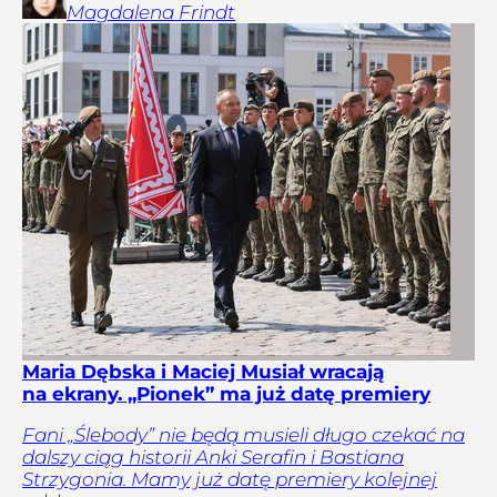
Magdalena
Frindt
Maria Dębska i Maciej Musiał wracają
na ekrany. „Pionek” ma już datę premiery
Fani „Ślebody” nie będą musieli długo czekać na
dalszy ciąg historii Anki Serafin i Bastiana
Strzygonia. Mamy już datę premiery kolejnej