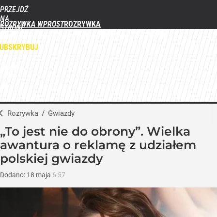
PRZEJDŹ
NA
ROZRYWKA WPROST
STRONĘ
FILMY
SERIALE
GWIAZDY
TELEWIZJA
QUIZY
GALERIE
GŁÓWNĄ
WPROST.PL
UBSKRYBUJ
ZALOGUJ
MENU
Rozrywka
/
Gwiazdy
„To jest nie do obrony”. Wielka
awantura o reklamę z udziałem
polskiej gwiazdy
Dodano:
18
maja
6:57