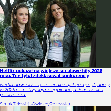
Netflix pokazał największe serialowe hity 2026
roku. Ten tytuł zdeklasował konkurencję
Netflix odsłonił karty. Te seriale najchętniej oglądamy
w 2026 roku. Przynajmniej jak dotąd. Jeden z nich
pobił rekord.
Seriale
Telewizja
Gwiazdy
Rozrywka