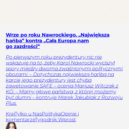
Wrze po roku Nawrockiego. „Największa
hańba” kontra „Cała Europa nam
go zazdrości”
Po pierwszym roku prezydentury nic nie
wskazuje na to, żeby Karol Nawrocki wyciszył
spory między dwoma zwaśnionymi politycznymi
obozami. – Dotychczas największą hańbą na
karcie jego prezydentury jest chyba
zawetowanie SAFE – ocenia Mariusz Witczak z
KO. – Mamy głowę państwa, z której możemy
być dumni – kontruje Marek Jakubiak z Rozwoju
Plus.
Kraj
Tylko u Nas
Polityka
Opinie i
komentarze
Tygodnik Wprost