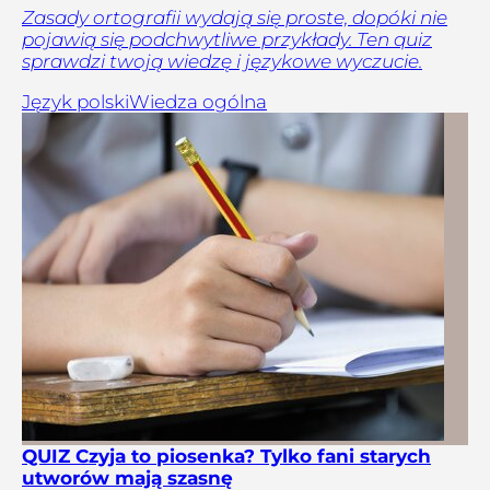
Zasady ortografii wydają się proste, dopóki nie
pojawią się podchwytliwe przykłady. Ten quiz
sprawdzi twoją wiedzę i językowe wyczucie.
Język polski
Wiedza ogólna
QUIZ Czyja to piosenka? Tylko fani starych
utworów mają szasnę