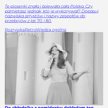
Te piosenki znała i śpiewała cała Polska. Czy
pamiętasz jednak, kto je wykonywał? Dopasuj
nazwiska artystów i nazwy zespołów do
przebojów z lat 70. i 80.
Rozrywka
Retro
Wiedza ogólna
Do chłodnika z pomidorów dokładam ten