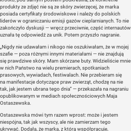
produkty ze zdjęć nie są ze skóry zwierzęcej, że marka
posiada certyfikaty środowiskowe i należy do polskich
liderów w ograniczaniu emisji gazów cieplarnianych. To nie
zakończyło dyskusji — wręcz przeciwnie, część internautów
uznała tę odpowiedź za unik. Potem przyszło nagranie.
„Nigdy nie udawałam i nikogo nie oszukiwałam, że w mojej
szafie — poza różnymi innymi materiałami — nie znajdują
się prawdziwe skóry. Mam skórzane buty. Widzieliście mnie
w nich Państwo na wielu premierach, spotkaniach
prasowych, wywiadach, festiwalach. Nie przebieram się
na manifestacje dotyczące praw zwierząt, chodzę na nie
tak, jak jestem ubrana tego dnia” — przekazała na nagraniu
opublikowanym w mediach społecznościowych Maja
Ostaszewska.
Ostaszewska mówi tym razem wprost: może i jestem
niespójna, tak jak wszyscy, ale nie zamierzam tego
ukrywać. Dodała, że marka, z którą współpracuje,