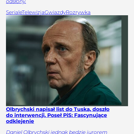
odsłony.
Seriale
Telewizja
Gwiazdy
Rozrywka
Olbrychski napisał list do Tuska, doszło
do interwencji. Poseł PiS: Fascynujące
odklejenie
Daniel Olbrychski jednak będzie jurorem