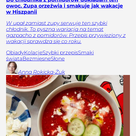
owoc. Zupa orzeźwia i smakuje jak wakacje
w Hiszpanii
W upał zamiast zupy serwuję ten szybki
chłodnik. To pyszna wariacja na temat
gazpacho z pomidorów. Przepis przywieziony z
wakacji sprawdza się co roku.
Obiady
Kolacje
Szybki przepis
Smaki
świata
Bezmięsne
Słone
Anna
Rokicka-Żuk