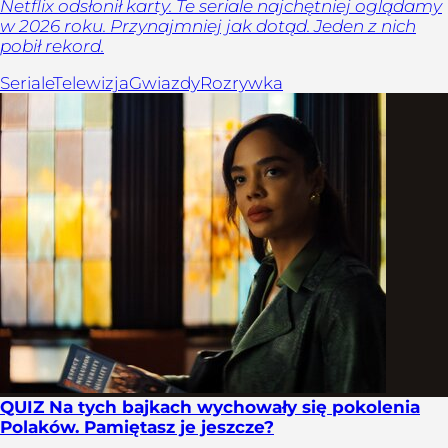
Netflix odsłonił karty. Te seriale najchętniej oglądamy
w 2026 roku. Przynajmniej jak dotąd. Jeden z nich
pobił rekord.
Seriale
Telewizja
Gwiazdy
Rozrywka
QUIZ Na tych bajkach wychowały się pokolenia
Polaków. Pamiętasz je jeszcze?