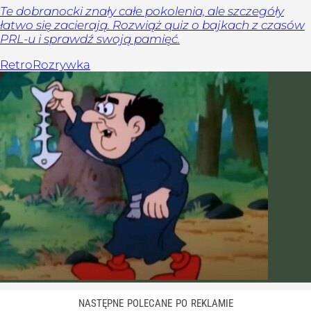
Te dobranocki znały całe pokolenia, ale szczegóły
łatwo się zacierają. Rozwiąż quiz o bajkach z czasów
PRL-u i sprawdź swoją pamięć.
Retro
Rozrywka