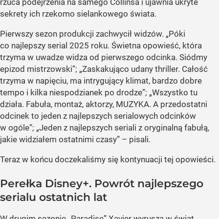
rzuca podejrzenia na samego Collinsa i ujawnia ukryte
sekrety ich rzekomo sielankowego świata.
Pierwszy sezon produkcji zachwycił widzów. „Póki
co najlepszy serial 2025 roku. Świetna opowieść, która
trzyma w uwadze widza od pierwszego odcinka. Siódmy
epizod mistrzowski”; „Zaskakująco udany thriller. Całość
trzyma w napięciu, ma intrygujący klimat, bardzo dobre
tempo i kilka niespodzianek po drodze”; „Wszystko tu
działa. Fabuła, montaż, aktorzy, MUZYKA. A przedostatni
odcinek to jeden z najlepszych serialowych odcinków
w ogóle”; „Jeden z najlepszych seriali z oryginalną fabułą,
jakie widziałem ostatnimi czasy” – pisali.
Teraz w końcu doczekaliśmy się kontynuacji tej opowieści.
Perełka Disney+. Powrót najlepszego
serialu ostatnich lat
W drugim sezonie „Paradise” Xavier wyrusza w świat,