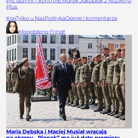
być dumni – kontruje Marek Jakubiak z Rozwoju
Plus.
Kraj
Tylko u Nas
Polityka
Opinie i komentarze
Magdalena
Frindt
Maria Dębska i Maciej Musiał wracają
na ekrany. „Pionek” ma już datę premiery