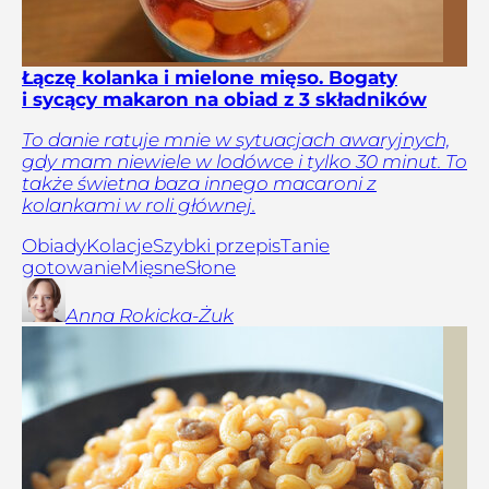
Łączę kolanka i mielone mięso. Bogaty
i sycący makaron na obiad z 3 składników
To danie ratuje mnie w sytuacjach awaryjnych,
gdy mam niewiele w lodówce i tylko 30 minut. To
także świetna baza innego macaroni z
kolankami w roli głównej.
Obiady
Kolacje
Szybki przepis
Tanie
gotowanie
Mięsne
Słone
Anna
Rokicka-Żuk