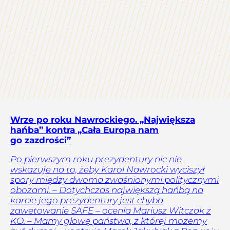
Wrze po roku Nawrockiego. „Największa
hańba” kontra „Cała Europa nam
go zazdrości”
Po pierwszym roku prezydentury nic nie
wskazuje na to, żeby Karol Nawrocki wyciszył
spory między dwoma zwaśnionymi politycznymi
obozami. – Dotychczas największą hańbą na
karcie jego prezydentury jest chyba
zawetowanie SAFE – ocenia Mariusz Witczak z
KO. – Mamy głowę państwa, z której możemy