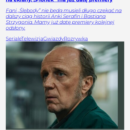
Fani „Ślebody” nie będą musieli długo czekać na
dalszy ciąg historii Anki Serafin i Bastiana
Strzygonia. Mamy już datę premiery kolejnej
odsłony.
Seriale
Telewizja
Gwiazdy
Rozrywka