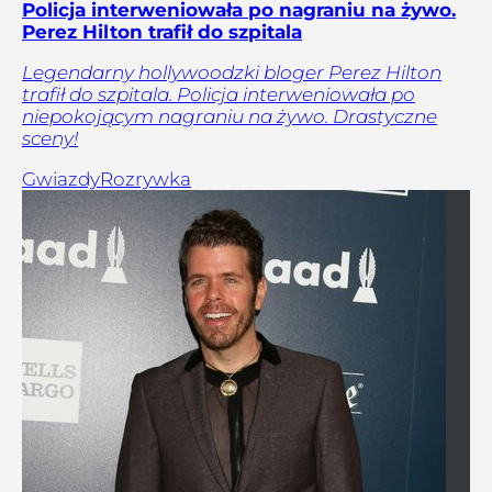
Policja interweniowała po nagraniu na żywo.
Perez Hilton trafił do szpitala
Legendarny hollywoodzki bloger Perez Hilton
trafił do szpitala. Policja interweniowała po
niepokojącym nagraniu na żywo. Drastyczne
sceny!
Gwiazdy
Rozrywka