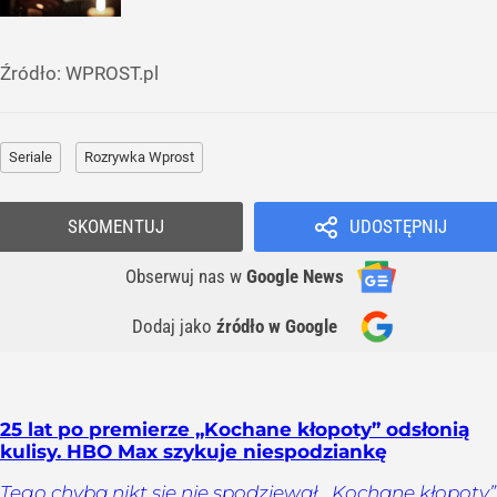
Źródło:
WPROST.pl
Seriale
Rozrywka Wprost
SKOMENTUJ
UDOSTĘPNIJ
Obserwuj nas
w
Google News
Dodaj jako
źródło w Google
25 lat po premierze „Kochane kłopoty” odsłonią
kulisy. HBO Max szykuje niespodziankę
Tego chyba nikt się nie spodziewał. „Kochane kłopoty”