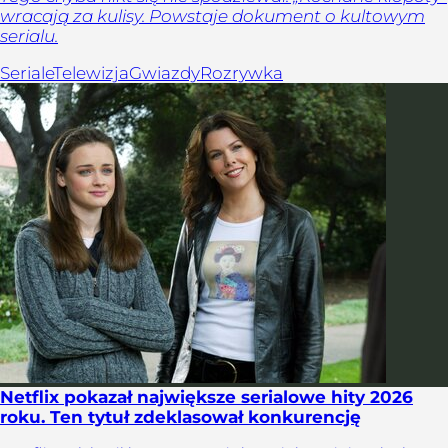
wracają za kulisy. Powstaje dokument o kultowym
serialu.
Seriale
Telewizja
Gwiazdy
Rozrywka
Netflix pokazał największe serialowe hity 2026
roku. Ten tytuł zdeklasował konkurencję