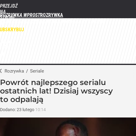
PRZEJDŹ
NA
ROZRYWKA WPROST
STRONĘ
FILMY
SERIALE
GWIAZDY
TELEWIZJA
QUIZY
GALERIE
GŁÓWNĄ
WPROST.PL
UBSKRYBUJ
ZALOGUJ
MENU
Rozrywka
/
Seriale
Powrót najlepszego serialu
ostatnich lat! Dzisiaj wszyscy
to odpalają
Dodano:
23
lutego
10:14