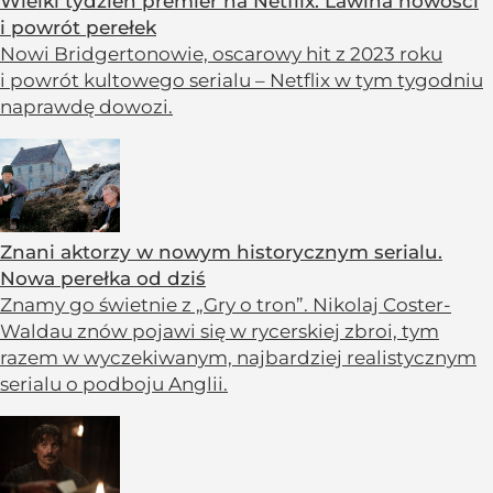
Wielki tydzień premier na Netflix. Lawina nowości
i powrót perełek
Nowi Bridgertonowie, oscarowy hit z 2023 roku
i powrót kultowego serialu – Netflix w tym tygodniu
naprawdę dowozi.
Znani aktorzy w nowym historycznym serialu.
Nowa perełka od dziś
Znamy go świetnie z „Gry o tron”. Nikolaj Coster-
Waldau znów pojawi się w rycerskiej zbroi, tym
razem w wyczekiwanym, najbardziej realistycznym
serialu o podboju Anglii.