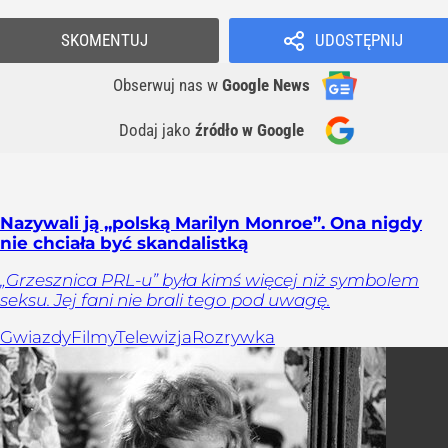
SKOMENTUJ
UDOSTĘPNIJ
Obserwuj nas
w
Google News
Dodaj jako
źródło w Google
Nazywali ją „polską Marilyn Monroe”. Ona nigdy
nie chciała być skandalistką
„Grzesznica PRL-u” była kimś więcej niż symbolem
seksu. Jej fani nie brali tego pod uwagę.
Gwiazdy
Filmy
Telewizja
Rozrywka