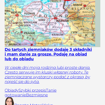
Do tartych ziemniaków dodaję 3 składniki
i mam danie za grosze. Podaję na obiad
lub do obiadu
W ciepłe dni moja rodzina lubi proste dania.
Często serwuję im kluski własnej roboty. Te
ziemniaczane wystarczy podać z okrasą, by
najeść się do syta.
Obiady
Szybki przepis
Tanie
gotowanie
Bezmięsne