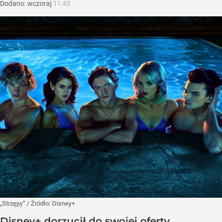
Dodano:
wczoraj
11:45
„Strzępy”
/ Źródło:
Disney+
Disney+ dorzucił do swojej oferty