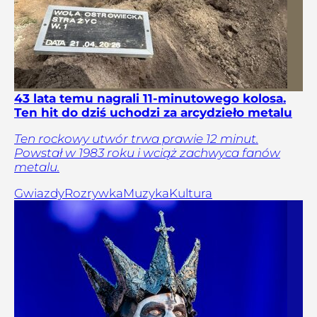
43 lata temu nagrali 11-minutowego kolosa.
Ten hit do dziś uchodzi za arcydzieło metalu
Ten rockowy utwór trwa prawie 12 minut.
Powstał w 1983 roku i wciąż zachwyca fanów
metalu.
Gwiazdy
Rozrywka
Muzyka
Kultura