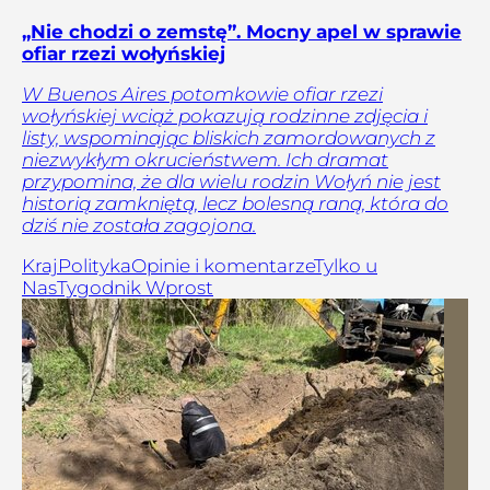
„Nie chodzi o zemstę”. Mocny apel w sprawie
ofiar rzezi wołyńskiej
W Buenos Aires potomkowie ofiar rzezi
wołyńskiej wciąż pokazują rodzinne zdjęcia i
listy, wspominając bliskich zamordowanych z
niezwykłym okrucieństwem. Ich dramat
przypomina, że dla wielu rodzin Wołyń nie jest
historią zamkniętą, lecz bolesną raną, która do
dziś nie została zagojona.
Kraj
Polityka
Opinie i komentarze
Tylko u
Nas
Tygodnik Wprost