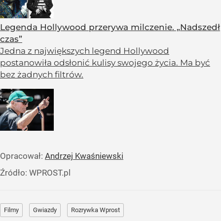
Legenda Hollywood przerywa milczenie. „Nadszedł
czas”
Jedna z największych legend Hollywood
postanowiła odsłonić kulisy swojego życia. Ma być
bez żadnych filtrów.
Opracował:
Andrzej Kwaśniewski
Źródło:
WPROST.pl
Filmy
Gwiazdy
Rozrywka Wprost