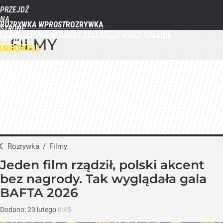
PRZEJDŹ
NA
ROZRYWKA WPROST
STRONĘ
FILMY
SERIALE
GWIAZDY
TELEWIZJA
QUIZY
GALERIE
GŁÓWNĄ
FILMY
WPROST.PL
UBSKRYBUJ
ZALOGUJ
MENU
Rozrywka
/
Filmy
Jeden film rządził, polski akcent
bez nagrody. Tak wyglądała gala
BAFTA 2026
Dodano:
23
lutego
6:45