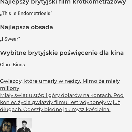
Najlepszy brytyjski film krótkometrażowy
„This Is Endometriosis”
Najlepsza obsada
„I Swear”
Wybitne brytyjskie poświęcenie dla kina
Clare Binns
Gwiazdy, które umarły w nędzy. Mimo że miały
miliony
Miały świat u stóp i góry dolarów na kontach. Pod
koniec życia gwiazdy filmu i estrady tonęły w już
długach. Odeszły biedne jak mysz kościelna.