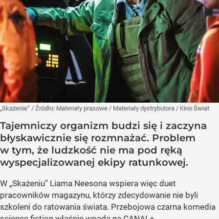
„Skażenie”
/ Źródło:
Materiały prasowe
/
Materiały dystrybutora / Kino Świat
Tajemniczy organizm budzi się i zaczyna
błyskawicznie się rozmnażać. Problem
w tym, że ludzkość nie ma pod ręką
wyspecjalizowanej ekipy ratunkowej.
W „Skażeniu” Liama Neesona wspiera więc duet
pracowników magazynu, którzy zdecydowanie nie byli
szkoleni do ratowania świata. Przebojowa czarna komedia
science fiction właśnie wpada na CANAL+.