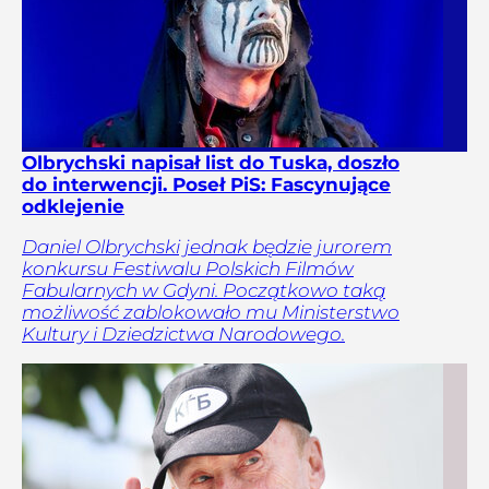
Olbrychski napisał list do Tuska, doszło
do interwencji. Poseł PiS: Fascynujące
odklejenie
Daniel Olbrychski jednak będzie jurorem
konkursu Festiwalu Polskich Filmów
Fabularnych w Gdyni. Początkowo taką
możliwość zablokowało mu Ministerstwo
Kultury i Dziedzictwa Narodowego.