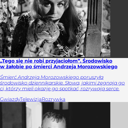
„Tego się nie robi przyjaciołom”. Środowisko
w żałobie po śmierci Andrzeja Morozowskiego
Śmierć Andrzeja Morozowskiego poruszyła
środowisko dziennikarskie. Słowa, jakimi żegnają go
ci, którzy mieli okazję go spotkać, rozrywają serce.
Gwiazdy
Telewizja
Rozrywka