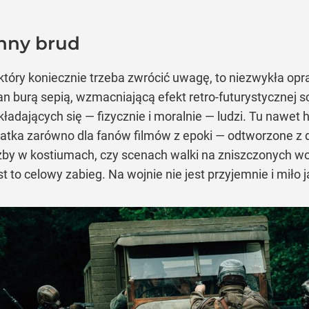
nny brud
 który koniecznie trzeba zwrócić uwagę, to niezwykła 
n burą sepią, wzmacniającą efekt retro-futurystycznej s
ładających się — fizycznie i moralnie — ludzi. Tu nawet he
ratka zarówno dla fanów filmów z epoki — odtworzone z d
żby w kostiumach, czy scenach walki na zniszczonych wo
st to celowy zabieg. Na wojnie nie jest przyjemnie i miło 