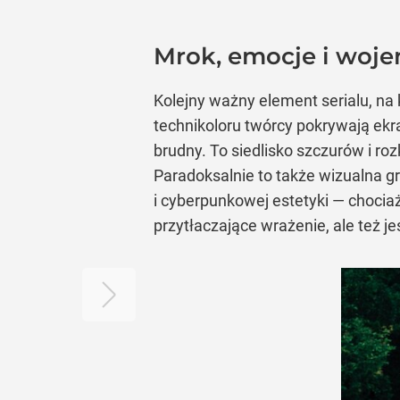
Mrok, emocje i woje
Kolejny ważny element serialu, na
technikoloru twórcy pokrywają ekra
brudny. To siedlisko szczurów i rozk
Paradoksalnie to także wizualna g
i cyberpunkowej estetyki — chocia
przytłaczające wrażenie, ale też je