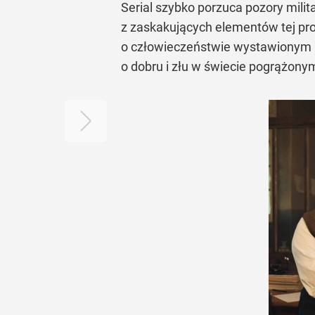
Serial szybko porzuca pozory milit
z zaskakujących elementów tej pr
o człowieczeństwie wystawionym n
o dobru i złu w świecie pogrążony