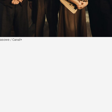
prasowe
/
Canal+