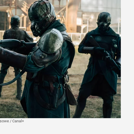
asowe
/
Canal+