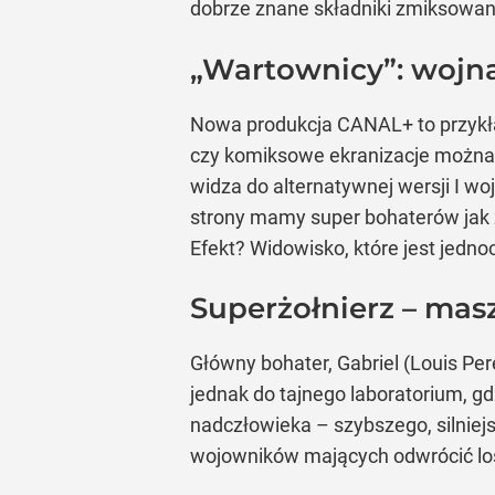
dobrze znane składniki zmiksowan
„Wartownicy”: wojna
Nowa produkcja CANAL+ to przykład
czy komiksowe ekranizacje można j
widza do alternatywnej wersji I wo
strony mamy super bohaterów jak z 
Efekt? Widowisko, które jest jedno
Superżołnierz – mas
Główny bohater, Gabriel (Louis Pere
jednak do tajnego laboratorium, 
nadczłowieka – szybszego, silniej
wojowników mających odwrócić los