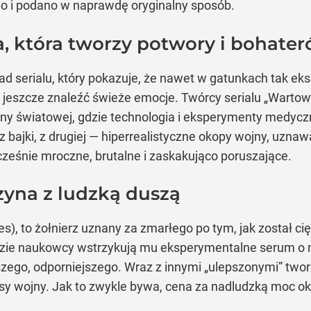
o i podano w naprawdę oryginalny sposób.
, która tworzy potwory i bohate
 serialu, który pokazuje, że nawet w gatunkach tak eksp
eszcze znaleźć świeże emocje. Twórcy serialu „Wartownicy
jny światowej, gdzie technologia i eksperymenty medyczn
bajki, z drugiej — hiperrealistyczne okopy wojny, uznawa
cześnie mroczne, brutalne i zaskakująco poruszające.
zyna z ludzką duszą
s), to żołnierz uznany za zmarłego po tym, jak został cię
gdzie naukowcy wstrzykują mu eksperymentalne serum o 
szego, odporniejszego. Wraz z innymi „ulepszonymi” twor
y wojny. Jak to zwykle bywa, cena za nadludzką moc ok