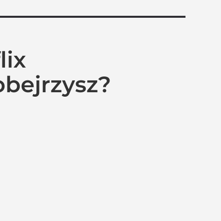
lix
obejrzysz?