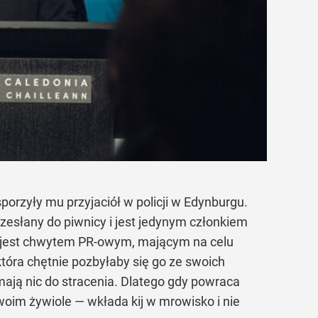
porzyły mu przyjaciół w policji w Edynburgu.
e zesłany do piwnicy i jest jedynym członkiem
ł jest chwytem PR-owym, mającym na celu
która chętnie pozbyłaby się go ze swoich
mają nic do stracenia. Dlatego gdy powraca
woim żywiole — wkłada kij w mrowisko i nie