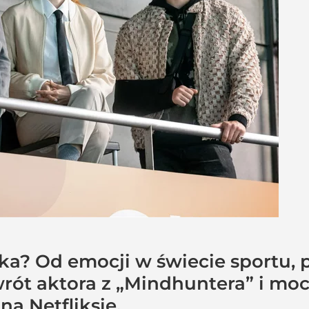
ska? Od emocji w świecie sportu,
wrót aktora z „Mindhuntera” i mocn
na Netfliksie.