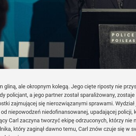
 gliną, ale okropnym kolegą. Jego cięte riposty nie przys
ody policjant, a jego partner został sparaliżowany, zostaj
ostki zajmującej się nierozwiązanymi sprawami. Wydzia
 od niepowodzeń niedofinansowanej, upadającej policji, 
cy Carl zaczyna tworzyć ekipę odrzuconych, którzy nie 
ika, który zaginął dawno temu, Carl znów czuje się w s