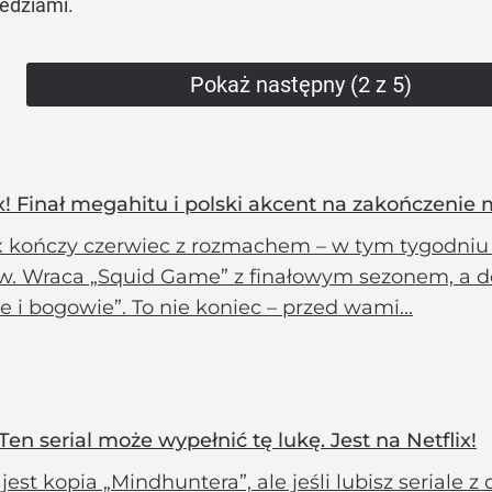
edziami.
Pokaż następny (2 z 5)
x! Finał megahitu i polski akcent na zakończenie 
ix kończy czerwiec z rozmachem – w tym tygodniu 
ów. Wraca „Squid Game” z finałowym sezonem, a do
e i bogowie”. To nie koniec – przed wami...
n serial może wypełnić tę lukę. Jest na Netflix!
 jest kopia „Mindhuntera”, ale jeśli lubisz seriale