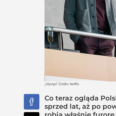
„Olympo”
Źródło:
Netflix
Co teraz ogląda Pol
sprzed lat, aż po po
robią właśnie furorę 