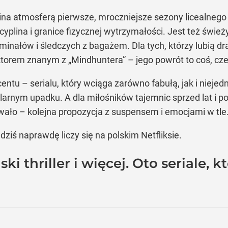
ina atmosferą pierwsze, mroczniejsze sezony licealnego d
yplina i granice fizycznej wytrzymałości. Jest też świeży 
minałów i śledczych z bagażem. Dla tych, którzy lubią d
orem znanym z „Mindhuntera” – jego powrót to coś, czeg
entu – serialu, który wciąga zarówno fabułą, jak i nieje
arnym upadku. A dla miłośników tajemnic sprzed lat i po
awało – kolejna propozycja z suspensem i emocjami w tle
 dziś naprawdę liczy się na polskim Netfliksie.
ski thriller i więcej. Oto seriale,