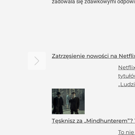
zadowala się zdawkowymi odpowi
Zatrzęsienie nowości na Netfli
Netfl
tytuł
„Ludzi
Tęsknisz za „Mindhunterem”? Te
To nie