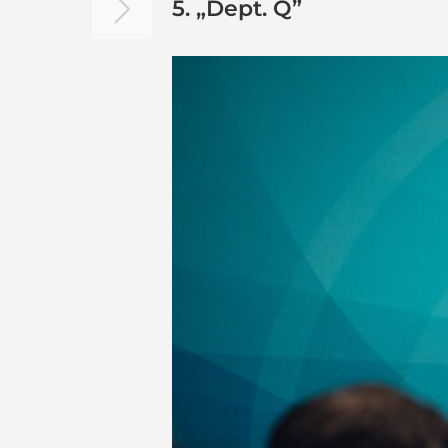
5.
„Dept. Q”