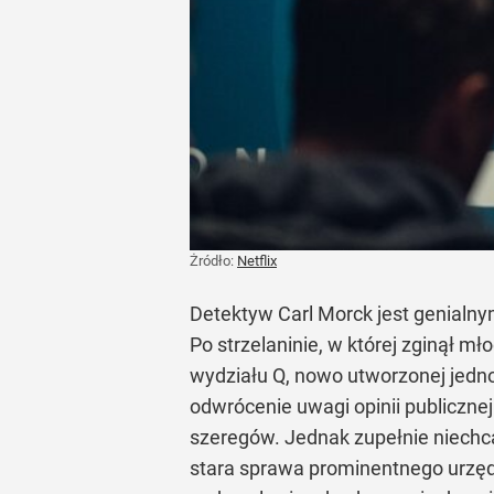
Żródło:
Netflix
Detektyw Carl Morck jest genialnym
Po strzelaninie, w której zginął mł
wydziału Q, nowo utworzonej jedn
odwrócenie uwagi opinii publicznej
szeregów. Jednak zupełnie niechcą
stara sprawa prominentnego urzędn