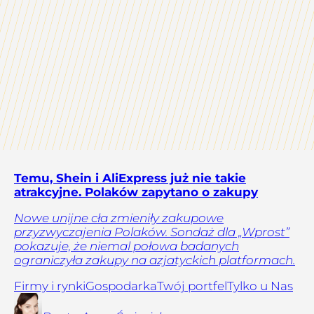
Temu, Shein i AliExpress już nie takie
atrakcyjne. Polaków zapytano o zakupy
Nowe unijne cła zmieniły zakupowe
przyzwyczajenia Polaków. Sondaż dla „Wprost”
pokazuje, że niemal połowa badanych
ograniczyła zakupy na azjatyckich platformach.
Firmy i rynki
Gospodarka
Twój portfel
Tylko u Nas