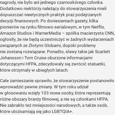
nagrody, nie było ani jednego czarnoskórego członka.
Dodatkowo niektórzy należący do stowarzyszenia mieli
dopuszczać nieetycznych praktyk praz podejrzanych
decyzji finansowych. Po doniesieniach gazety, kilka
pionierów na rynku filmowo-serialowym, w tym Netflix,
Amazon Studios i WarnerMedia – spółka macierzysta CNN,
ogłosiły, że nie będą uczestniczyć w żadnych wydarzeniach
związanych ze Złotymi Globami, dopóki problemy
nie zostaną rozwiązane. Ponadto, sławy takie jak Scarlett
Johansson i Tom Cruise oburzone informacjami
dotyczącymi HFPA, zdecydowały się zwrócić statuetki,
które otrzymały w ubiegłych latach.
Całe zamieszanie sprawiło, że stowarzyszenie postanowiło
wprowadzić pewne zmiany. W tym roku udział
w głosowaniu wzięły 103 nowe osoby, które reprezentują
różne obszary branży filmowej, a nie są członkami HFPA.
Nie zabrakło też mniejszości narodowych, a także osób,
które utożsamiają się jako LGBTQIA+.