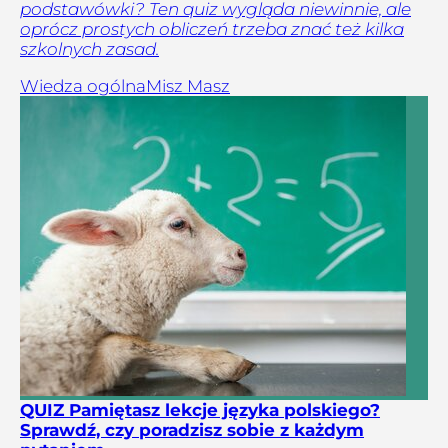
podstawówki? Ten quiz wygląda niewinnie, ale
oprócz prostych obliczeń trzeba znać też kilka
szkolnych zasad.
Wiedza ogólna
Misz Masz
QUIZ Pamiętasz lekcje języka polskiego?
Sprawdź, czy poradzisz sobie z każdym