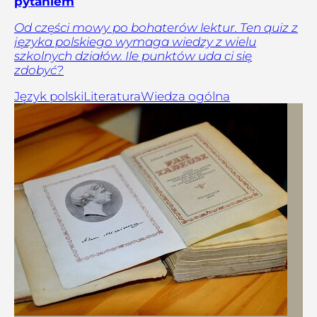
pytaniem
Od części mowy po bohaterów lektur. Ten quiz z
języka polskiego wymaga wiedzy z wielu
szkolnych działów. Ile punktów uda ci się
zdobyć?
Język polski
Literatura
Wiedza ogólna