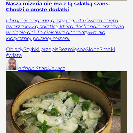
Nasza mizeria nie ma z tą sałatką szans.
Chodzi o proste dodatki
Chrupiące ogórki, gęsty jogurt i świeża mięta
tworzą lekką sałatkę, która doskonale orzeźwia
w ciepłe dni. To ciekawa alternatywa dla
klasycznej polskiej mizerii.
Obiady
Szybki przepis
Bezmięsne
Słone
Smaki
świata
Adrian
Stankiewicz