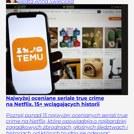
Beata Anna
Święcicka
Najwyżej oceniane seriale true crime
na Netflix. 15+ wciągających historii
Poznaj ponad 15 najwyżej ocenianych seriali true
crime na Netflix, które opowiadają o najbardziej
zagadkowych zbrodniach, głośnych śledztwach i
historiach, od których trudno się oderwać.