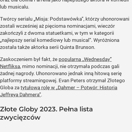
lub musicalu.
Twórcy serialu „Misja: Podstawówka”, którzy uhonorowani
zostali wcześniej aż pięcioma nominacjami, wieczór
zakończyli z dwoma statuetkami, w tym w kategorii
„najlepszy serial komediowy lub musical”. Wyróżniona
została także aktorka serii Quinta Brunson.
Zaskoczeniem był fakt, że
popularna „Wednesday”
Netfliksa
, mimo nominacji, nie otrzymała podczas gali
żadnej nagrody. Uhonorowano jednak inną hitową serię
platformy streamingowej. Evan Peters otrzymał Złotego
Globa za
tytułową rolę w „Dahmer – Potwór: Historia
Jeffreya Dahmera”
.
Złote Globy 2023. Pełna lista
zwycięzców