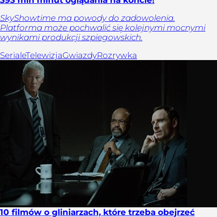
393 mln minut oglądania na koncie!
SkyShowtime ma powody do zadowolenia.
Platforma może pochwalić się kolejnymi mocnymi
wynikami produkcji szpiegowskich.
Seriale
Telewizja
Gwiazdy
Rozrywka
10 filmów o gliniarzach, które trzeba obejrzeć