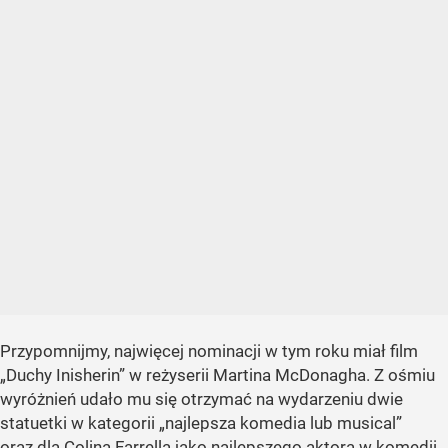
Przypomnijmy, najwięcej nominacji w tym roku miał film
„Duchy Inisherin” w reżyserii Martina McDonagha. Z ośmiu
wyróżnień udało mu się otrzymać na wydarzeniu dwie
statuetki w kategorii „najlepsza komedia lub musical”
oraz dla Colina Farrella jako najlepszego aktora w komedii