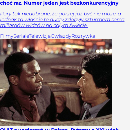
choć raz. Numer jeden jest bezkonkurencyjny
Pary tak niedobrane, że gorzej już być nie może, a
jednak to właśnie te duety zdobyły szturmem serca
miliardów widzów na całym świecie.
Filmy
Seriale
Telewizja
Gwiazdy
Rozrywka