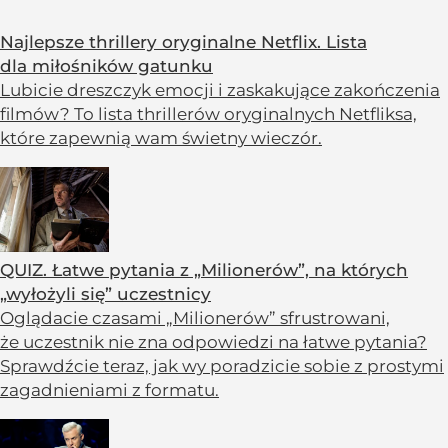
Najlepsze thrillery oryginalne Netflix. Lista
dla miłośników gatunku
Lubicie dreszczyk emocji i zaskakujące zakończenia
filmów? To lista thrillerów oryginalnych Netfliksa,
które zapewnią wam świetny wieczór.
QUIZ. Łatwe pytania z „Milionerów”, na których
„wyłożyli się” uczestnicy
Oglądacie czasami „Milionerów” sfrustrowani,
że uczestnik nie zna odpowiedzi na łatwe pytania?
Sprawdźcie teraz, jak wy poradzicie sobie z prostymi
zagadnieniami z formatu.