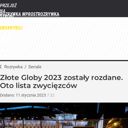
PRZEJDŹ
NA
ROZRYWKA WPROST
STRONĘ
FILMY
SERIALE
GWIAZDY
TELEWIZJA
QUIZY
GALERIE
GŁÓWNĄ
WPROST.PL
UBSKRYBUJ
ZALOGUJ
MENU
Rozrywka
/
Seriale
Złote Globy 2023 zostały rozdane.
Oto lista zwycięzców
Dodano:
11
stycznia
2023
7:32