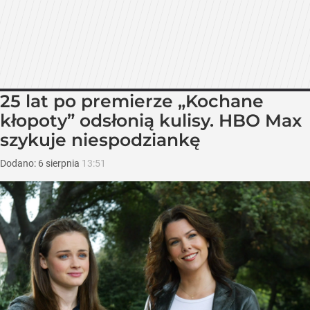
25 lat po premierze „Kochane
kłopoty” odsłonią kulisy. HBO Max
szykuje niespodziankę
Dodano:
6
sierpnia
13:51