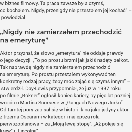
w biznes filmowy. Ta praca zawsze była czymś,
co kochałem. Nigdy, przenigdy nie przestałem jej kochać” –
powiedział.
„Nigdy nie zamierzałem przechodzić
na emeryturę”
Aktor przyznał, że słowo „emerytura” nie oddaje prawdy
o jego decyzji. „To po prostu brzmi jak jakiś nadęty bełkot.
Tak naprawdę nigdy nie zamierzałem przechodzić
na emeryturę. Po prostu przestałem wykonywać ten
konkretny rodzaj pracy, żeby móc zająć się czymś innym” –
stwierdził. Day-Lewis przypomniał, że już w 1997 roku
po filmie „Bokser” ogłosił koniec kariery, by pięć lat później
wrócić u Martina Scorsese w „Gangach Nowego Jorku”.
Od tamtej pory zapisał się w historii kina jako jedyny aktor
z trzema Oscarami w kategorii najlepsza rola
pierwszoplanowa – za „Moją lewą stopę”, „Aż poleje się
krew” i „Lincolna”.