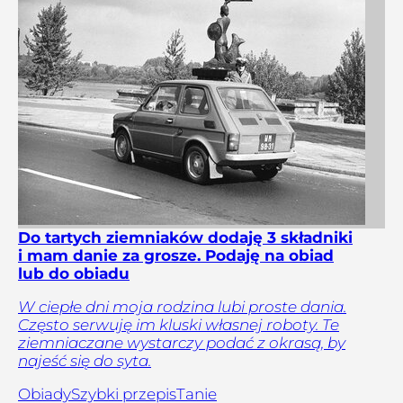
Do tartych ziemniaków dodaję 3 składniki
i mam danie za grosze. Podaję na obiad
lub do obiadu
W ciepłe dni moja rodzina lubi proste dania.
Często serwuję im kluski własnej roboty. Te
ziemniaczane wystarczy podać z okrasą, by
najeść się do syta.
Obiady
Szybki przepis
Tanie