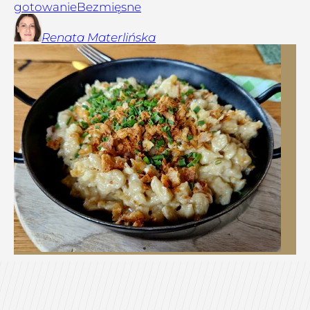
gotowanie
Bezmięsne
Renata
Materlińska