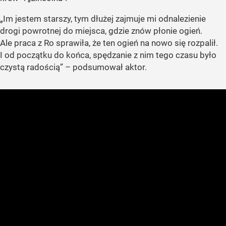
„Im jestem starszy, tym dłużej zajmuje mi odnalezienie
drogi powrotnej do miejsca, gdzie znów płonie ogień.
Ale praca z Ro sprawiła, że ten ogień na nowo się rozpalił.
I od początku do końca, spędzanie z nim tego czasu było
czystą radością” – podsumował aktor.