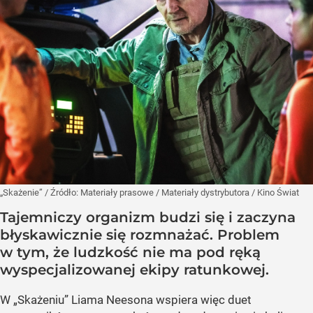
„Skażenie”
/ Źródło:
Materiały prasowe
/
Materiały dystrybutora / Kino Świat
Tajemniczy organizm budzi się i zaczyna
błyskawicznie się rozmnażać. Problem
w tym, że ludzkość nie ma pod ręką
wyspecjalizowanej ekipy ratunkowej.
W „Skażeniu” Liama Neesona wspiera więc duet