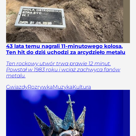
43 lata temu nagrali 11-minutowego kolosa.
Ten hit do dziś uchodzi za arcydzieło metalu
Ten rockowy utwór trwa prawie 12 minut.
Powstał w 1983 roku i wciąż zachwyca fanów
metalu.
Gwiazdy
Rozrywka
Muzyka
Kultura