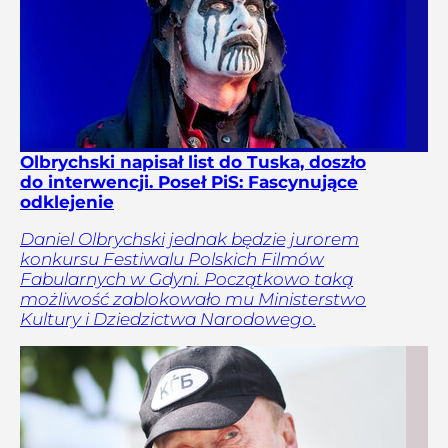
Olbrychski napisał list do Tuska, doszło
do interwencji. Poseł PiS: Fascynujące
odklejenie
Daniel Olbrychski jednak będzie jurorem
konkursu Festiwalu Polskich Filmów
Fabularnych w Gdyni. Początkowo taką
możliwość zablokowało mu Ministerstwo
Kultury i Dziedzictwa Narodowego.