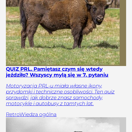
QUIZ PRL. Pamiętasz czym się wtedy
jeździło? Wszyscy mylą się w 7. pytaniu
Motoryzacja PRL-u miała własne ikony,
przydomki i techniczne osobliwości. Ten quiz
sprawdzi, jak dobrze znasz samochody,
motocykle i autobusy z tamtych lat.
Retro
Wiedza ogólna