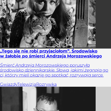
„Tego się nie robi przyjaciołom”. Środowisko
w żałobie po śmierci Andrzeja Morozowskiego
Śmierć Andrzeja Morozowskiego poruszyła
środowisko dziennikarskie. Słowa, jakimi żegnają go
ci, którzy mieli okazję go spotkać, rozrywają serce.
Gwiazdy
Telewizja
Rozrywka