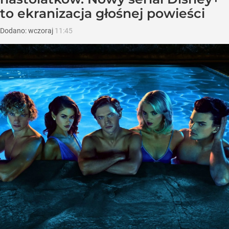
to ekranizacja głośnej powieści
Dodano:
wczoraj
11:45