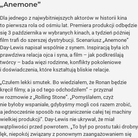
„Anemone”
Dla jednego z najwybitniejszych aktorów w historii kina
to pierwsza rola od ośmiu lat. Premiera produkcji odbędzie
się 3 października w wybranych kinach, a tydzień później
film trafi do szerszej dystrybucji. Scenariusz „Anemone”
Day-Lewis napisał wspólnie z synem. Inspiracją była ich
prawdziwa relacja ojca i syna, a film – jak podkreślają
twórcy – bada więzi rodzinne, konflikty pokoleniowe
i doświadczenia, które kształtują bliskie relacje.
„Czułem lekki smutek. Bo wiedziałem, że Ronan będzie
kręcił filmy, a ja od tego odchodziłem” – przyznał
w rozmowie z „Rolling Stone”. „Pomyślałem, czyż
nie byłoby wspaniale, gdybyśmy mogli coś razem zrobić,
a jednocześnie sposób na ograniczenie całej tej machiny
wielkiej produkcji”. Day-Lewis nie ukrywał, że miał
wątpliwości przed powrotem. „To był po prostu taki drobny
lęk, niepokój związany z ponownym zaangażowaniem się