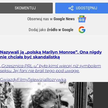
SKOMENTUJ
UDOSTĘPNIJ
Obserwuj nas
w
Google News
Dodaj jako
źródło w Google
Nazywali ją „polską Marilyn Monroe”. Ona nigdy
nie chciała być skandalistką
„Grzesznica PRL-u” była kimś więcej niż symbolem
seksu. Jej fani nie brali tego pod uwagę.
Gwiazdy
Filmy
Telewizja
Rozrywka