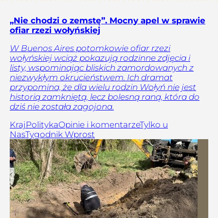
„Nie chodzi o zemstę”. Mocny apel w sprawie
ofiar rzezi wołyńskiej
W Buenos Aires potomkowie ofiar rzezi
wołyńskiej wciąż pokazują rodzinne zdjęcia i
listy, wspominając bliskich zamordowanych z
niezwykłym okrucieństwem. Ich dramat
przypomina, że dla wielu rodzin Wołyń nie jest
historią zamkniętą, lecz bolesną raną, która do
dziś nie została zagojona.
Kraj
Polityka
Opinie i komentarze
Tylko u
Nas
Tygodnik Wprost