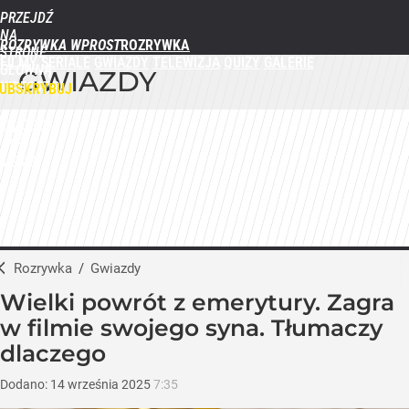
PRZEJDŹ
NA
ROZRYWKA WPROST
STRONĘ
FILMY
SERIALE
GWIAZDY
TELEWIZJA
QUIZY
GALERIE
GŁÓWNĄ
GWIAZDY
WPROST.PL
UBSKRYBUJ
ZALOGUJ
MENU
Rozrywka
/
Gwiazdy
Wielki powrót z emerytury. Zagra
w filmie swojego syna. Tłumaczy
dlaczego
Dodano:
14
września
2025
7:35