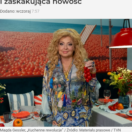
i zaskakująca nowość
Dodano:
wczoraj
7:57
Magda Gessler, „Kuchenne rewolucje”
/ Źródło:
Materiały prasowe
/
TVN