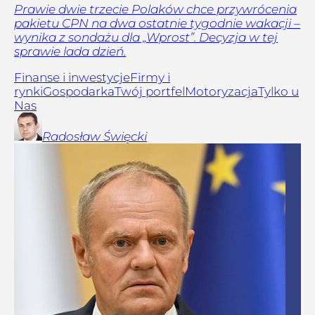
Prawie dwie trzecie Polaków chce przywrócenia
pakietu CPN na dwa ostatnie tygodnie wakacji –
wynika z sondażu dla „Wprost”. Decyzja w tej
sprawie lada dzień.
Finanse i inwestycje
Firmy i
rynki
Gospodarka
Twój portfel
Motoryzacja
Tylko u
Nas
Radosław
Święcki