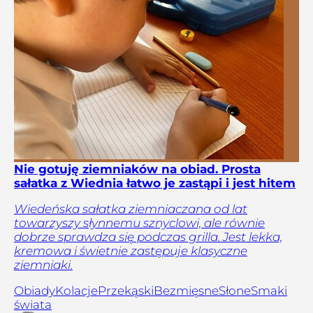
Nie gotuję ziemniaków na obiad. Prosta
sałatka z Wiednia łatwo je zastąpi i jest hitem
Wiedeńska sałatka ziemniaczana od lat
towarzyszy słynnemu sznyclowi, ale równie
dobrze sprawdza się podczas grilla. Jest lekka,
kremowa i świetnie zastępuje klasyczne
ziemniaki.
Obiady
Kolacje
Przekąski
Bezmięsne
Słone
Smaki
świata