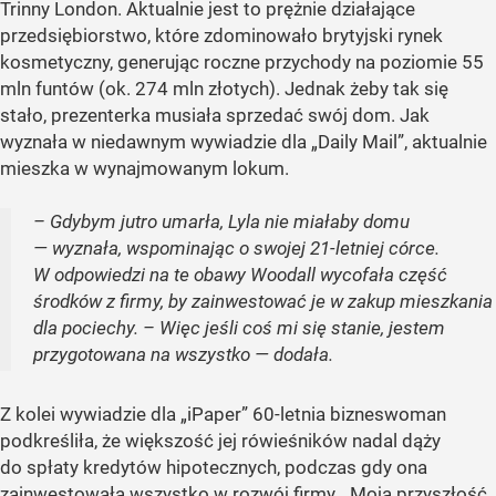
Trinny London. Aktualnie jest to prężnie działające
przedsiębiorstwo, które zdominowało brytyjski rynek
kosmetyczny, generując roczne przychody na poziomie 55
mln funtów (ok. 274 mln złotych). Jednak żeby tak się
stało, prezenterka musiała sprzedać swój dom. Jak
wyznała w niedawnym wywiadzie dla „Daily Mail”, aktualnie
mieszka w wynajmowanym lokum.
– Gdybym jutro umarła, Lyla nie miałaby domu
— wyznała, wspominając o swojej 21-letniej córce.
W odpowiedzi na te obawy Woodall wycofała część
środków z firmy, by zainwestować je w zakup mieszkania
dla pociechy. – Więc jeśli coś mi się stanie, jestem
przygotowana na wszystko — dodała.
Z kolei wywiadzie dla „iPaper” 60-letnia bizneswoman
podkreśliła, że większość jej rówieśników nadal dąży
do spłaty kredytów hipotecznych, podczas gdy ona
zainwestowała wszystko w rozwój firmy. „Moja przyszłość