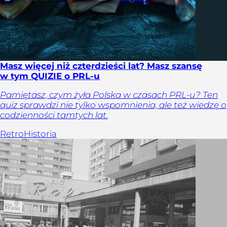
Masz więcej niż czterdzieści lat? Masz szansę
w tym QUIZIE o PRL-u
Pamiętasz, czym żyła Polska w czasach PRL-u? Ten
quiz sprawdzi nie tylko wspomnienia, ale też wiedzę o
codzienności tamtych lat.
Retro
Historia