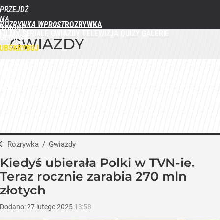
PRZEJDŹ
NA
ROZRYWKA WPROST
STRONĘ
FILMY
SERIALE
GWIAZDY
TELEWIZJA
QUIZY
GALERIE
GŁÓWNĄ
GWIAZDY
WPROST.PL
UBSKRYBUJ
ZALOGUJ
MENU
Rozrywka
/
Gwiazdy
Kiedyś ubierała Polki w TVN-ie.
Teraz rocznie zarabia 270 mln
złotych
Dodano:
27
lutego
2025
13:58