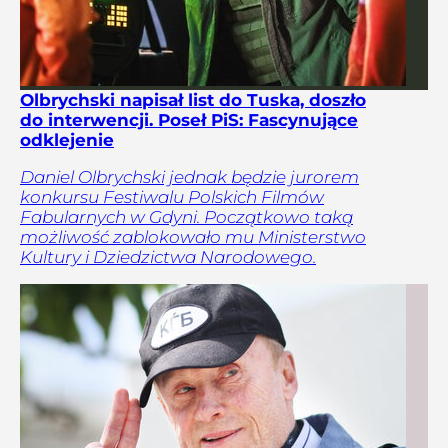
Olbrychski napisał list do Tuska, doszło
do interwencji. Poseł PiS: Fascynujące
odklejenie
Daniel Olbrychski jednak będzie jurorem
konkursu Festiwalu Polskich Filmów
Fabularnych w Gdyni. Początkowo taką
możliwość zablokowało mu Ministerstwo
Kultury i Dziedzictwa Narodowego.