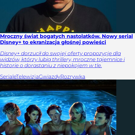
Mroczny świat bogatych nastolatków. Nowy serial
Disney+ to ekranizacja głośnej powieści
Disney+ dorzucił do swojej oferty propozycję dla
widzów, którzy lubią thrillery, mroczne tajemnice i
historie o dorastaniu z niepokojem w tle.
Seriale
Telewizja
Gwiazdy
Rozrywka