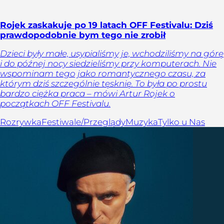
Rojek zaskakuje po 19 latach OFF Festivalu: Dziś
prawdopodobnie bym tego nie zrobił
Dzieci były małe, usypialiśmy je, wchodziliśmy na górę
i do późnej nocy siedzieliśmy przy komputerach. Nie
wspominam tego jako romantycznego czasu, za
którym dziś szczególnie tęsknię. To była po prostu
bardzo ciężka praca – mówi Artur Rojek o
początkach OFF Festivalu.
Rozrywka
Festiwale/Przeglądy
Muzyka
Tylko u Nas