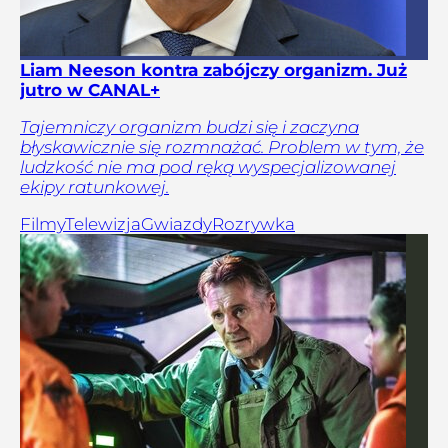
Liam Neeson kontra zabójczy organizm. Już
jutro w CANAL+
Tajemniczy organizm budzi się i zaczyna
błyskawicznie się rozmnażać. Problem w tym, że
ludzkość nie ma pod ręką wyspecjalizowanej
ekipy ratunkowej.
Filmy
Telewizja
Gwiazdy
Rozrywka