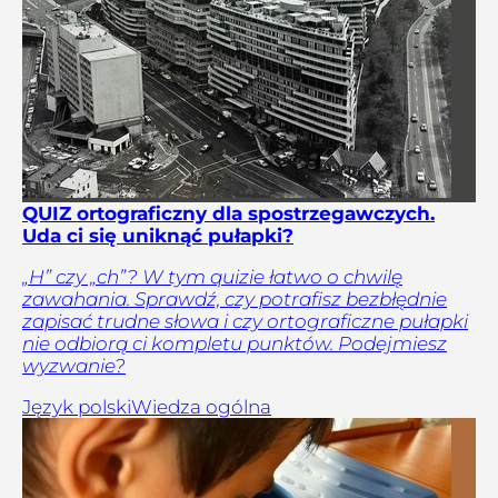
QUIZ ortograficzny dla spostrzegawczych.
Uda ci się uniknąć pułapki?
„H” czy „ch”? W tym quizie łatwo o chwilę
zawahania. Sprawdź, czy potrafisz bezbłędnie
zapisać trudne słowa i czy ortograficzne pułapki
nie odbiorą ci kompletu punktów. Podejmiesz
wyzwanie?
Język polski
Wiedza ogólna