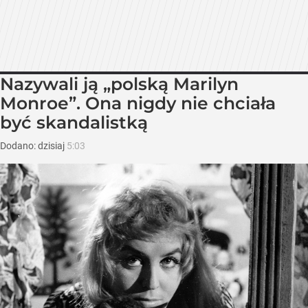
Nazywali ją „polską Marilyn
Monroe”. Ona nigdy nie chciała
być skandalistką
Dodano:
dzisiaj
5:03