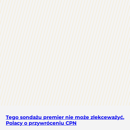
Tego sondażu premier nie może zlekceważyć.
Polacy o przywróceniu CPN