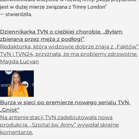
jest w dużej mierze związana z Trinny London”
— stwierdziła.
Dziennikarka TVN o ciężkiej chorobie. „Byłam
zbierana przez męża z podłogi”
Redaktorka, którą widzowie dobrze znają z „Faktów”
TVN i TVN24, przyznała, że ma problemy zdrowotne.
Magda Łucyan
Burza w sieci po premierze nowego serialu TVN.
„Gniot”
Na antenie stacji TVN zadebiutowała nowa
produkcja. „Szpital św. Anny” wywołał skrajne
komentarze.