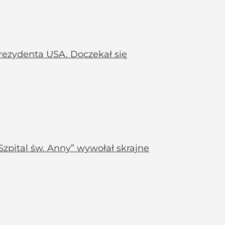
rezydenta USA. Doczekał się
zpital św. Anny” wywołał skrajne