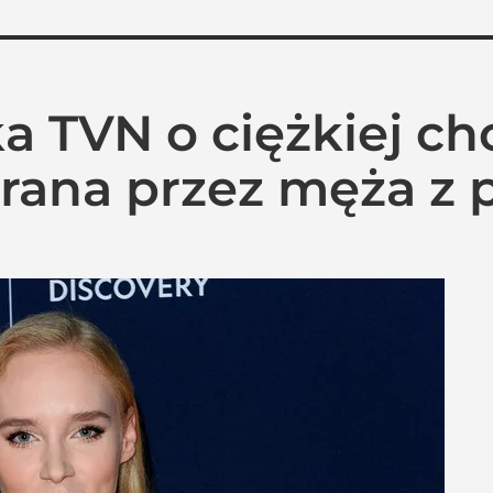
a TVN o ciężkiej ch
rana przez męża z 