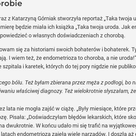
robie
 z Katarzyną Górniak stworzyła reportaż „Taka twoja ur
mierę będzie miała ich książka „Taka twoja uroda. Jak en
powiedzieć o własnych doświadczeniach z chorobą.
owam się za historiami swoich bohaterów i bohaterek. T
ą. I wiem też, że endometrioza to choroba, a nie uroda
 szpitala i karetek, których do tej pory nigdzie nie publik
ego bólu. Też byłam zbierana przez męża z podłogi, bo ni
iwaniu właściwej diagnozy. Też wielokrotnie słyszałam, 
 lata nie mogła zajść w ciążę. „Były miesiące, które prz
zę. Pisała: „Doświadczyłam błędów lekarskich, które sko
 dwukrotnie. W końcu udało mi się trafić na wyjątkoweg
latach endometrioza zajęła wiele narządów. I doszła aż d