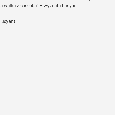
ężka walka z chorobą” – wyznała Łucyan.
lucyan)