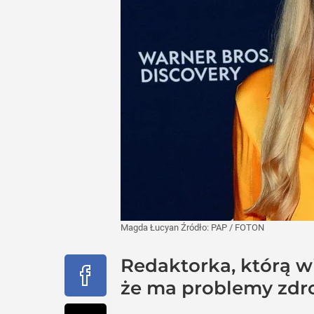
Magda Łucyan
Źródło:
PAP
/
FOTON
Redaktorka, którą w
że ma problemy zdr