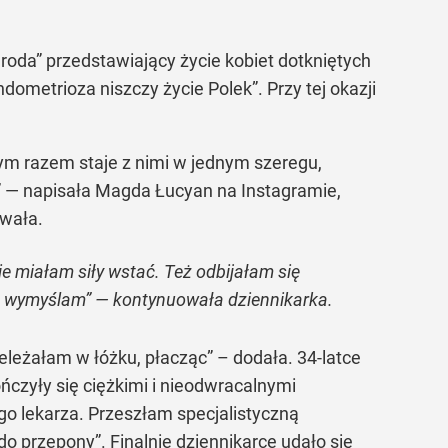
oda” przedstawiający życie kobiet dotkniętych
dometrioza niszczy życie Polek”. Przy tej okazji
ym razem staje z nimi w jednym szeregu,
!” — napisała Magda Łucyan na Instagramie,
owała.
e miałam siły wstać. Też odbijałam się
że wymyślam” — kontynuowała dziennikarka.
eleżałam w łóżku, płacząc” – dodała. 34-latce
ńczyły się ciężkimi i nieodwracalnymi
o lekarza. Przeszłam specjalistyczną
o przepony”. Finalnie dziennikarce udało się