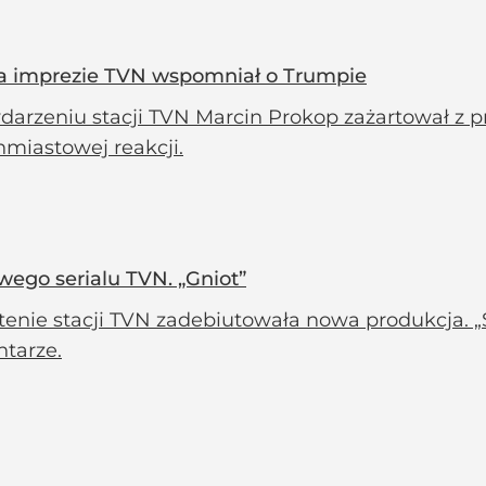
 Na imprezie TVN wspomniał o Trumpie
darzeniu stacji TVN Marcin Prokop zażartował z p
hmiastowej reakcji.
wego serialu TVN. „Gniot”
enie stacji TVN zadebiutowała nowa produkcja. „S
tarze.