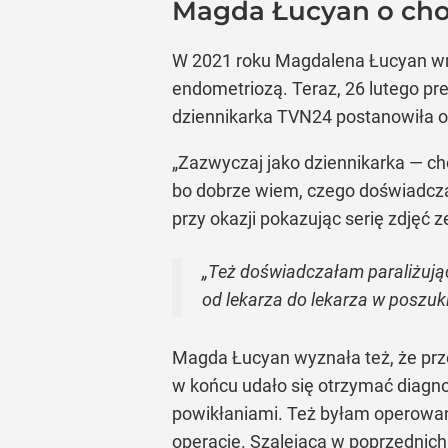
Magda Łucyan o cho
W 2021 roku Magdalena Łucyan wraz
endometriozą. Teraz, 26 lutego pre
dziennikarka TVN24 postanowiła o
„Zazwyczaj jako dziennikarka — ch
bo dobrze wiem, czego doświadczaj
przy okazji pokazując serię zdjęć ze
„Też doświadczałam paraliżując
od lekarza do lekarza w poszuk
Magda Łucyan wyznała też, że przez
w końcu udało się otrzymać diagno
powikłaniami. Też byłam operowana
operację. Szalejąca w poprzednich 