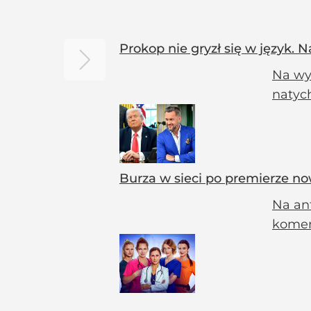
Prokop nie gryzł się w język.
Na wy
natyc
Burza w sieci po premierze no
Na ant
komen