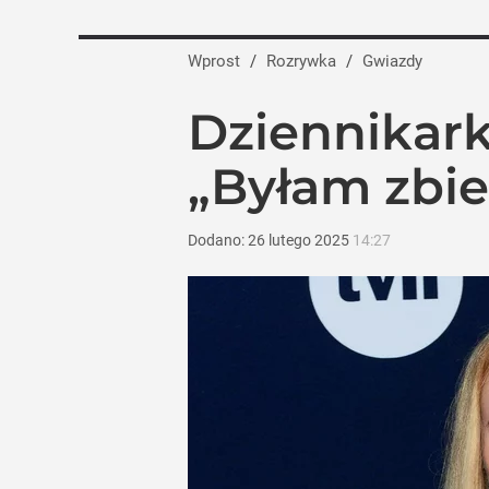
Wprost
/
Rozrywka
/
Gwiazdy
Dziennikark
„Byłam zbie
Dodano:
26
lutego
2025
14:27