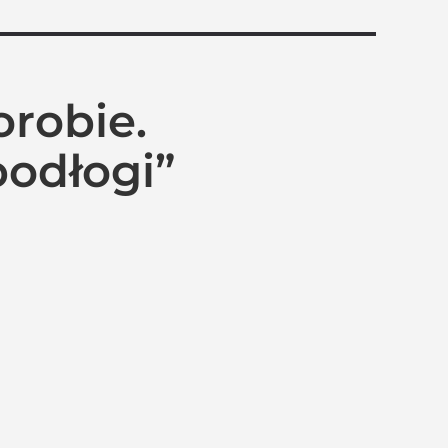
orobie.
podłogi”