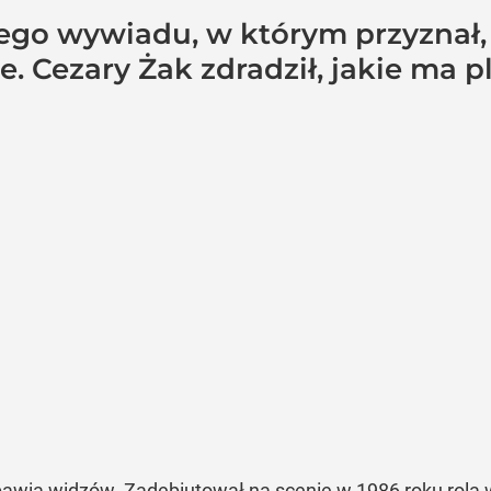
rego wywiadu, w którym przyznał,
 Cezary Żak zdradził, jakie ma p
zbawia widzów. Zadebiutował na scenie w 1986 roku rolą w