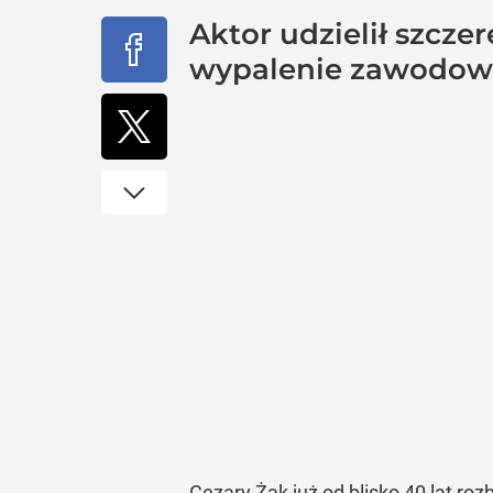
Aktor udzielił szcze
wypalenie zawodowe.
Cezary Żak już od blisko 40 lat ro