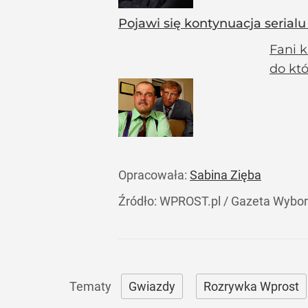
Pojawi się kontynuacja serial
Fani k
do któ
Opracowała:
Sabina Zięba
Źródło:
WPROST.pl
/
Gazeta Wybor
Gwiazdy
Rozrywka Wprost