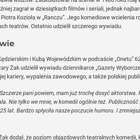
ej zagrał w dziesiątkach filmów i seriali, jednak najbar
 Piotra Kozioła w „Ranczu”. Jego komediowe wcielenia ro
ch teatrów. Ostatnio udzielił szczerego wywiadu.
twie
dzierskim i Kubą Wojewódzkim w podcaście „Onetu” 62-l
zary Żak udzielił wywiadu dziennikarce „Gazety Wyborczej”
ej kariery, wypalenia zawodowego, a także polskiej publi
 Szczerze pani powiem, mam już trochę dosyć aktorstwa. P
la. Nie tylko we mnie, w komedii ogólnie też. Publiczność
20-25 lat. Bardzo spłyciła nasze poczucie humoru. I zmnie
Żak dodał, że poziom objazdowych teatralnych komedii,