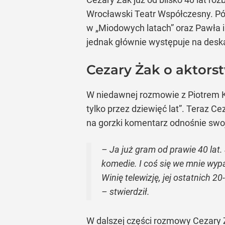
Wrocławski Teatr Współczesny. Późni
w „Miodowych latach” oraz Pawła i
jednak głównie występuje na deska
Cezary Żak o aktors
W niedawnej rozmowie z Piotrem Kę
tylko przez dziewięć lat”. Teraz Ce
na gorzki komentarz odnośnie swoj
– Ja już gram od prawie 40 lat.
komedie. I coś się we mnie wypa
Winię telewizję, jej ostatnich 
– stwierdził.
W dalszej części rozmowy Cezary 