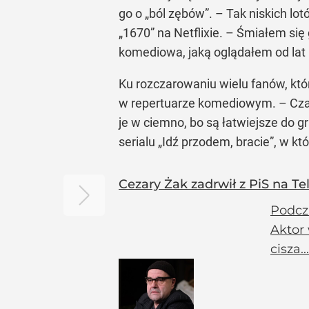
go o „ból zębów”. – Tak niskich lo
„1670” na Netflixie. – Śmiałem się
komediowa, jaką oglądałem od lat 
Ku rozczarowaniu wielu fanów, któr
w repertuarze komediowym. – Czasa
je w ciemno, bo są łatwiejsze do g
serialu „Idź przodem, bracie”, w 
Cezary Żak zadrwił z PiS na T
Podcz
Aktor 
cisza...