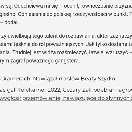
tów są. Odechciewa mi się – ocenił, równocześnie przyznaj
 głośno. Odniesienia do polskiej rzeczywistości w punkt.
– dodał.
zy uwielbiają tego talent do rozbawiania, aktor zaznaczy
mi tęsknię do ról poważniejszych. Jak tylko dostanę tak
rania. Trudniej jest widza rozśmieszyć, łatwiej wzruszyć 
którym zagrał poważnego gangstera.
elekamerach. Nawiązał do słów Beaty Szydło
as gali Telekamer 2022, Cezary Żak odebrał nagro
wygłosił przemówienie, nawiązujące do słynnych s