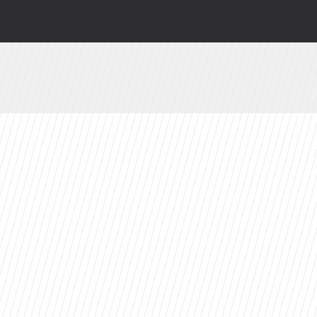
wy serial Disney+ to ekranizacja głośnej powie
valu: Dziś prawdopodobnie bym tego nie zrobił
Azja Express” i zaskakująca nowość