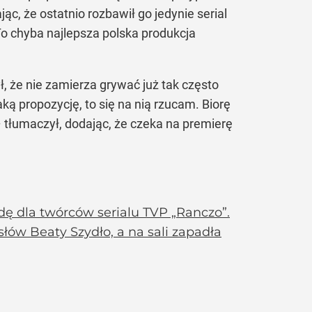
ąc, że ostatnio rozbawił go jedynie serial
 To chyba najlepsza polska produkcja
ł, że nie zamierza grywać już tak często
ą propozycję, to się na nią rzucam. Biorę
– tłumaczył, dodając, że czeka na premierę
dę dla twórców serialu TVP „Ranczo”.
łów Beaty Szydło, a na sali zapadła