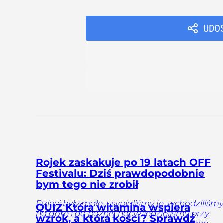
UDO
Rojek zaskakuje po 19 latach OFF
Festivalu: Dziś prawdopodobnie
bym tego nie zrobił
Dzieci były małe, usypialiśmy je, wchodziliśm
QUIZ Która witamina wspiera
na górę i do późnej nocy siedzieliśmy przy
wzrok, a która kości? Sprawdź
komputerach. Nie wspominam tego jako