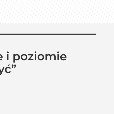
toes
 i poziomie
yć”