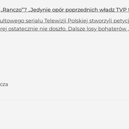
u „Ranczo”? „Jedynie opór poprzednich władz TVP 
ultowego serialu Telewizji Polskiej stworzyli pety
rej ostatecznie nie doszło. Dalsze losy bohateró
cza