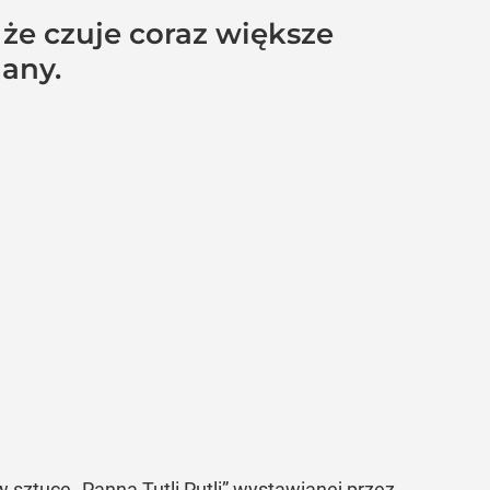
 że czuje coraz większe
lany.
 sztuce „Panna Tutli Putli” wystawianej przez