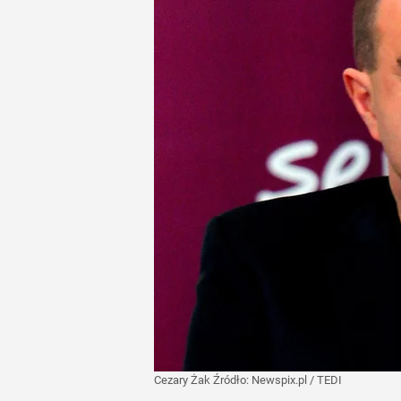
Cezary Żak
Źródło:
Newspix.pl
/
TEDI