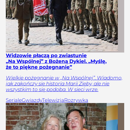
Widzowie płaczą po zwiastunie
„Na Wspólnej” z Bożeną Dykiel. „Myślę,
że to piękne pożegnanie”
Wielkie pożegnanie w „Na Wspólnej”. Wiadomo,
jak zakończy się historia Marii Zięby, ale nie
wszystkim to się podoba. W sieci wrze.
Seriale
Gwiazdy
Telewizja
Rozrywka