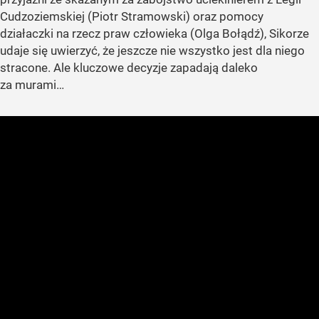
Cudzoziemskiej (Piotr Stramowski) oraz pomocy
działaczki na rzecz praw człowieka (Olga Bołądź), Sikorze
udaje się uwierzyć, że jeszcze nie wszystko jest dla niego
stracone. Ale kluczowe decyzje zapadają daleko
za murami…