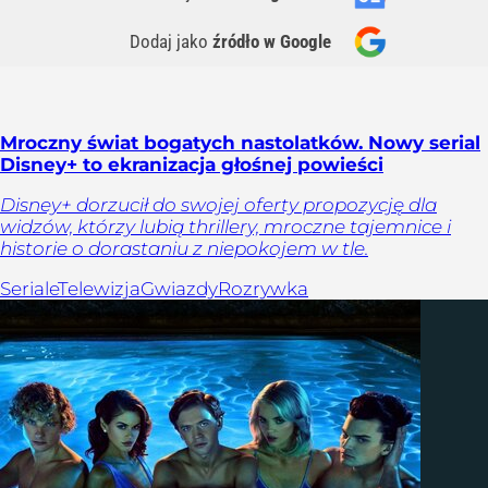
Dodaj jako
źródło w Google
Mroczny świat bogatych nastolatków. Nowy serial
Disney+ to ekranizacja głośnej powieści
Disney+ dorzucił do swojej oferty propozycję dla
widzów, którzy lubią thrillery, mroczne tajemnice i
historie o dorastaniu z niepokojem w tle.
Seriale
Telewizja
Gwiazdy
Rozrywka