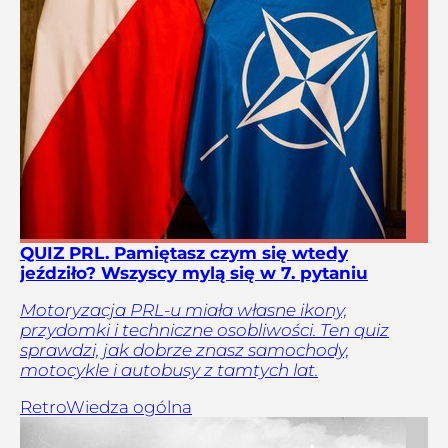
QUIZ PRL. Pamiętasz czym się wtedy
jeździło? Wszyscy mylą się w 7. pytaniu
Motoryzacja PRL-u miała własne ikony,
przydomki i techniczne osobliwości. Ten quiz
sprawdzi, jak dobrze znasz samochody,
motocykle i autobusy z tamtych lat.
Retro
Wiedza ogólna