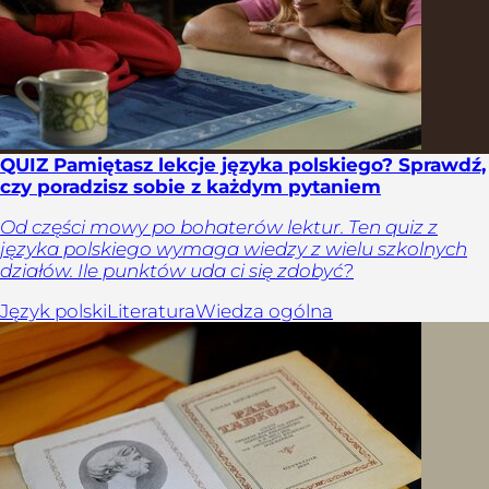
QUIZ Pamiętasz lekcje języka polskiego? Sprawdź,
czy poradzisz sobie z każdym pytaniem
Od części mowy po bohaterów lektur. Ten quiz z
języka polskiego wymaga wiedzy z wielu szkolnych
działów. Ile punktów uda ci się zdobyć?
Język polski
Literatura
Wiedza ogólna