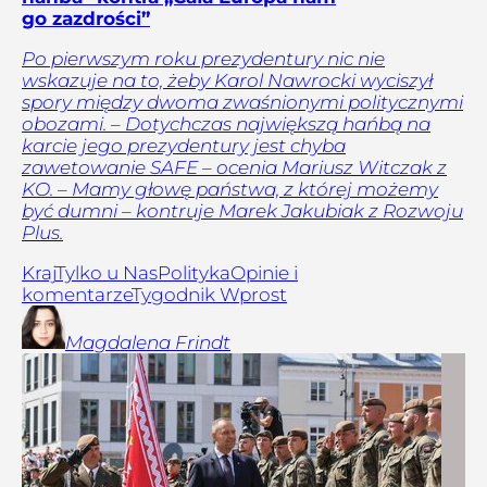
go zazdrości”
Po pierwszym roku prezydentury nic nie
wskazuje na to, żeby Karol Nawrocki wyciszył
spory między dwoma zwaśnionymi politycznymi
obozami. – Dotychczas największą hańbą na
karcie jego prezydentury jest chyba
zawetowanie SAFE – ocenia Mariusz Witczak z
KO. – Mamy głowę państwa, z której możemy
być dumni – kontruje Marek Jakubiak z Rozwoju
Plus.
Kraj
Tylko u Nas
Polityka
Opinie i
komentarze
Tygodnik Wprost
Magdalena
Frindt