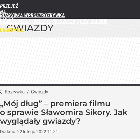
PRZEJDŹ
NA
ROZRYWKA WPROST
STRONĘ
FILMY
SERIALE
GWIAZDY
TELEWIZJA
QUIZY
GALERIE
GŁÓWNĄ
GWIAZDY
WPROST.PL
UBSKRYBUJ
ZALOGUJ
MENU
Rozrywka
/
Gwiazdy
„Mój dług” – premiera filmu
o sprawie Sławomira Sikory. Jak
wyglądały gwiazdy?
Dodano:
22
lutego
2022
11:31