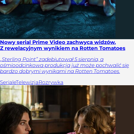
Nowy serial Prime Video zachwyca widzów.
Z rewelacyjnym wynikiem na Rotten Tomatoes
„Sterling Point” zadebiutował 5 sierpnia, a
ośmioodcinkowa produkcja już może pochwalić się
bardzo dobrymi wynikami na Rotten Tomatoes.
Seriale
Telewizja
Rozrywka