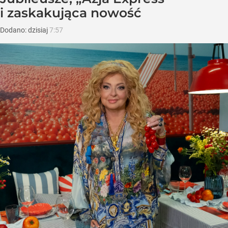
i zaskakująca nowość
Dodano:
dzisiaj
7:57