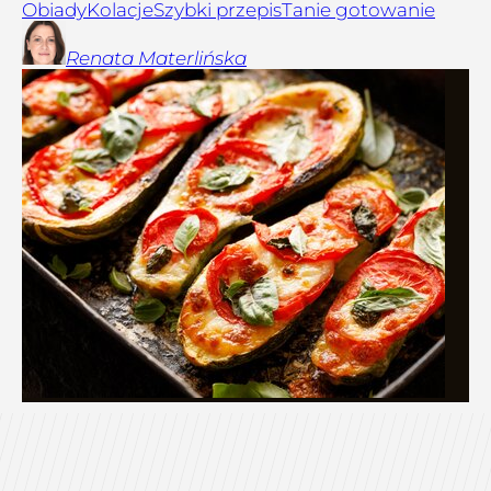
Obiady
Kolacje
Szybki przepis
Tanie gotowanie
Renata
Materlińska