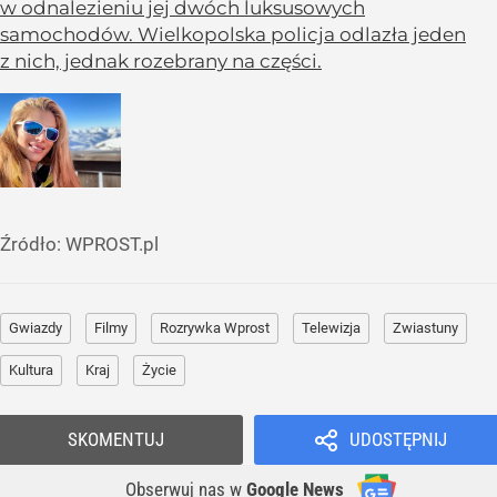
w odnalezieniu jej dwóch luksusowych
samochodów. Wielkopolska policja odlazła jeden
z nich, jednak rozebrany na części.
Źródło:
WPROST.pl
Gwiazdy
Filmy
Rozrywka Wprost
Telewizja
Zwiastuny
Kultura
Kraj
Życie
SKOMENTUJ
UDOSTĘPNIJ
Obserwuj nas
w
Google News