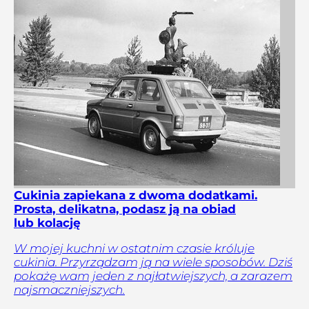
Cukinia zapiekana z dwoma dodatkami.
Prosta, delikatna, podasz ją na obiad
lub kolację
W mojej kuchni w ostatnim czasie króluje
cukinia. Przyrządzam ją na wiele sposobów. Dziś
pokażę wam jeden z najłatwiejszych, a zarazem
najsmaczniejszych.