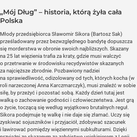
„Mój Dług” – historia, którą żyła cała
Polska
Młody przedsiębiorca Sławomir Sikora (Bartosz Sak)
prześladowany przez bezwzględnego bandytę dopuszcza
się morderstwa w obronie swoich najbliższych. Skazany
na 25 lat więzienia trafia za kraty, gdzie musi walczyć
o przetrwanie w środowisku recydywistów skazanych
za najcięższe zbrodnie. Pozbawiony nadziei
na sprawiedliwość, odizolowany od tych, których kocha (w
roli narzeczonej Anna Karczmarczyk), musi znaleźć w sobie
siłę, by przeżyć i pozostać sobą. Każdy dzień tutaj jest
walką o zachowanie godności i człowieczeństwa. Jest grą
o życie, toczącą się według wyjątkowo brutalnych reguł.
Sikora podejmuje tę walkę i nie daje się złamać. Uczy się
zyskiwać sojuszników i przyjaciół, zdobywać szacunek
i lawirować pomiędzy więziennymi subkulturami. Dzięki
przyjaźni ze skazanym za zabójstwo uciekinierem z Legii