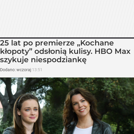
25 lat po premierze „Kochane
kłopoty” odsłonią kulisy. HBO Max
szykuje niespodziankę
Dodano:
wczoraj
13:51