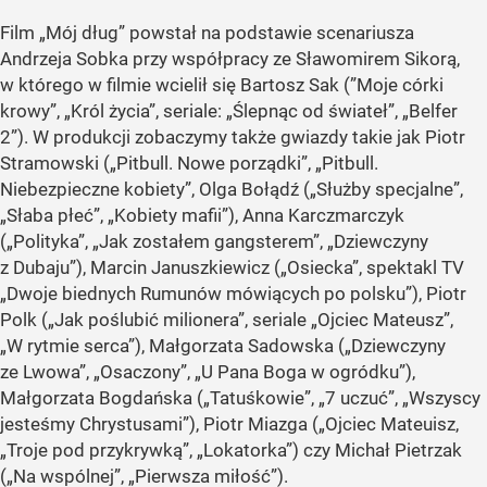
Film „Mój dług” powstał na podstawie scenariusza
Andrzeja Sobka przy współpracy ze Sławomirem Sikorą,
w którego w filmie wcielił się Bartosz Sak (”Moje córki
krowy”, „Król życia”, seriale: „Ślepnąc od świateł”, „Belfer
2”). W produkcji zobaczymy także gwiazdy takie jak Piotr
Stramowski („Pitbull. Nowe porządki”, „Pitbull.
Niebezpieczne kobiety”, Olga Bołądź („Służby specjalne”,
„Słaba płeć”, „Kobiety mafii”), Anna Karczmarczyk
(„Polityka”, „Jak zostałem gangsterem”, „Dziewczyny
z Dubaju”), Marcin Januszkiewicz („Osiecka”, spektakl TV
„Dwoje biednych Rumunów mówiących po polsku”), Piotr
Polk („Jak poślubić milionera”, seriale „Ojciec Mateusz”,
„W rytmie serca”), Małgorzata Sadowska („Dziewczyny
ze Lwowa”, „Osaczony”, „U Pana Boga w ogródku”),
Małgorzata Bogdańska („Tatuśkowie”, „7 uczuć”, „Wszyscy
jesteśmy Chrystusami”), Piotr Miazga („Ojciec Mateuisz,
„Troje pod przykrywką”, „Lokatorka”) czy Michał Pietrzak
(„Na wspólnej”, „Pierwsza miłość”).