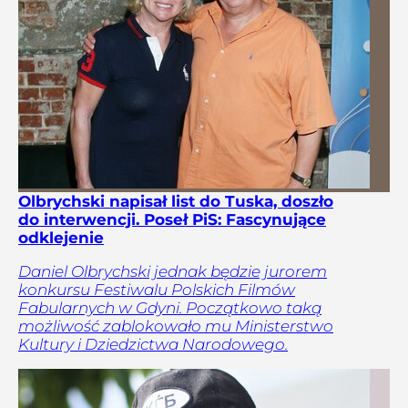
Olbrychski napisał list do Tuska, doszło
do interwencji. Poseł PiS: Fascynujące
odklejenie
Daniel Olbrychski jednak będzie jurorem
konkursu Festiwalu Polskich Filmów
Fabularnych w Gdyni. Początkowo taką
możliwość zablokowało mu Ministerstwo
Kultury i Dziedzictwa Narodowego.