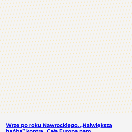
Wrze po roku Nawrockiego. „Największa
hańba” kontra „Cała Europa nam