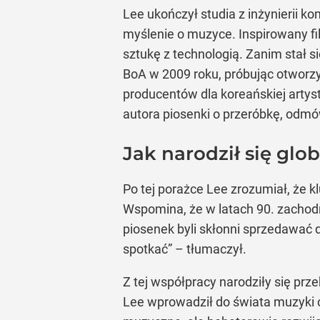
Lee ukończył studia z inżynierii
myślenie o muzyce. Inspirowany fi
sztukę z technologią. Zanim stał
BoA w 2009 roku, próbując otworzy
producentów dla koreańskiej artyst
autora piosenki o przeróbkę, odmów
Jak narodził się glo
Po tej porażce Lee zrozumiał, że k
Wspomina, że w latach 90. zachodn
piosenek byli skłonni sprzedawać 
spotkać” – tłumaczył.
Z tej współpracy narodziły się prz
Lee wprowadził do świata muzyki c