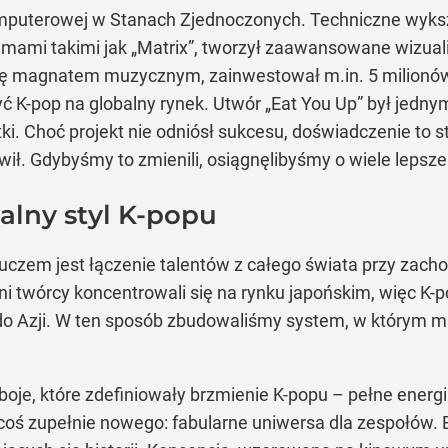
 komputerowej w Stanach Zjednoczonych. Techniczne wyk
lmami takimi jak „Matrix”, tworzył zaawansowane wizuali
 się magnatem muzycznym, zainwestował m.in. 5 milionó
ć K-pop na globalny rynek. Utwór „Eat You Up” był jedn
ki. Choć projekt nie odniósł sukcesu, doświadczenie to s
ił. Gdybyśmy to zmienili, osiągnęlibyśmy o wiele lepsze
balny styl K-popu
luczem jest łączenie talentów z całego świata przy zacho
i twórcy koncentrowali się na rynku japońskim, więc K-p
do Azji. W ten sposób zbudowaliśmy system, w którym mu
eboje, które zdefiniowały brzmienie K-popu – pełne ener
oś zupełnie nowego: fabularne uniwersa dla zespołów. E