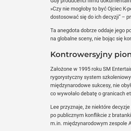
Gdy producenci filmu dokumentaln
»Czy nie mogłoby to być Ojciec K-
dostosować się do ich decyzji” – 
Ta anegdota dobrze oddaje jego po
na globalne sceny, nie bojąc się k
Kontrowersyjny pion
Założone w 1995 roku SM Entertai
rygorystyczny system szkoleniowy 
międzynarodowe sukcesy, nie obyło 
co wywołało debatę o granicach e
Lee przyznaje, że niektóre decyzj
po publicznym konflikcie z bratank
m.in. międzynarodowym zespole A2