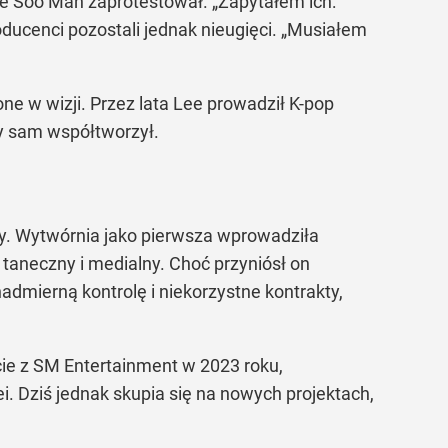
e Soo Man zaprotestował. „Zapytałem ich:
ducenci pozostali jednak nieugięci. „Musiałem
ne w wizji. Przez lata Lee prowadził K-pop
ry sam współtworzył.
y. Wytwórnia jako pierwsza wprowadziła
 taneczny i medialny. Choć przyniósł on
admierną kontrolę i niekorzystne kontrakty,
cie z SM Entertainment w 2023 roku,
i. Dziś jednak skupia się na nowych projektach,