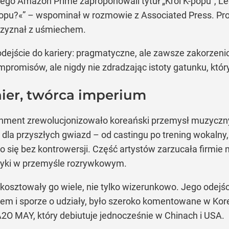
ego Amazon Prime zaproponowali tytuł „Król K-popu”, Le
popu?«” – wspominał w rozmowie z Associated Press. Pro
przyznał z uśmiechem.
dejście do kariery: pragmatyczne, ale zawsze zakorzenio
ompromisów, ale nigdy nie zdradzając istoty gatunku, któ
ier, twórca imperium
nment zrewolucjonizowało koreański przemysł muzyczn
dla przyszłych gwiazd – od castingu po trening wokalny,
się bez kontrowersji. Część artystów zarzucała firmie n
tyki w przemyśle rozrywkowym.
e kosztowały go wiele, nie tylko wizerunkowo. Jego odejś
iem i sporze o udziały, było szeroko komentowane w Kore
O MAY, który debiutuje jednocześnie w Chinach i USA.