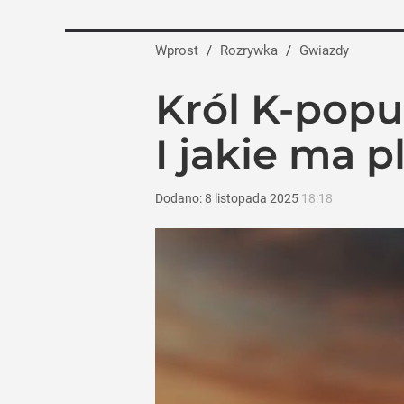
Wprost
/
Rozrywka
/
Gwiazdy
Król K-popu 
I jakie ma p
Dodano:
8
listopada
2025
18:18