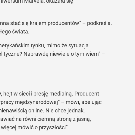
uniwersum Marvela, okazała się
nna stać się krajem producentów” – podkreśla.
ałego świata.
amerykańskim rynku, mimo że sytuacja
 polityczne? Naprawdę niewiele o tym wiem” –
ejt w sieci i presję medialną. Producent
ółpracy międzynarodowej” – mówi, apelując
nienawiścią online. Nie chce jednak,
awiać na równi ciemną stronę z jasną,
 więcej mówić o przyszłości”.