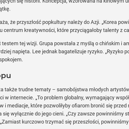
jących się historii. Koncepcja, wzorowana na kinowym 
ątkę.
, że przyszłość popkultury należy do Azji. „Korea powi
u centrum kreatywności, które przyciągałoby talenty z c
estem tej wizji. Grupa powstała z myślą o chińskim i 
ardziej napięta. Lee jednak bagatelizuje ryzyko. „Ryzyko
 spokojem.
opu
także trudne tematy – samobójstwa młodych artystów, h
ci w internecie. „To problem globalny, wymagający wsp
 i mediacje, które pozwoliłyby ofiarom bronić się przed 
się wyłącznie do jego cieni. „Czy zawsze powinniśmy st
. „Zamiast kurczowo trzymać się przeszłości, powinniśmy