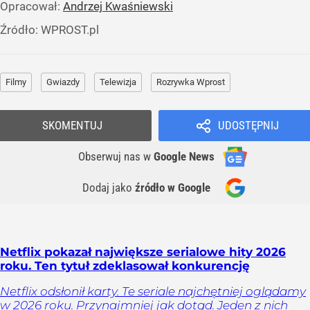
Opracował:
Andrzej Kwaśniewski
Źródło:
WPROST.pl
Filmy
Gwiazdy
Telewizja
Rozrywka Wprost
SKOMENTUJ
UDOSTĘPNIJ
Obserwuj nas
w
Google News
Dodaj jako
źródło w Google
Netflix pokazał największe serialowe hity 2026
roku. Ten tytuł zdeklasował konkurencję
Netflix odsłonił karty. Te seriale najchętniej oglądamy
w 2026 roku. Przynajmniej jak dotąd. Jeden z nich