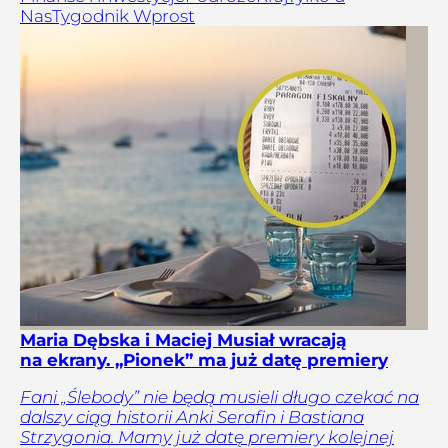
Nas
Tygodnik Wprost
Maria Dębska i Maciej Musiał wracają
na ekrany. „Pionek” ma już datę premiery
Fani „Ślebody” nie będą musieli długo czekać na
dalszy ciąg historii Anki Serafin i Bastiana
Strzygonia. Mamy już datę premiery kolejnej