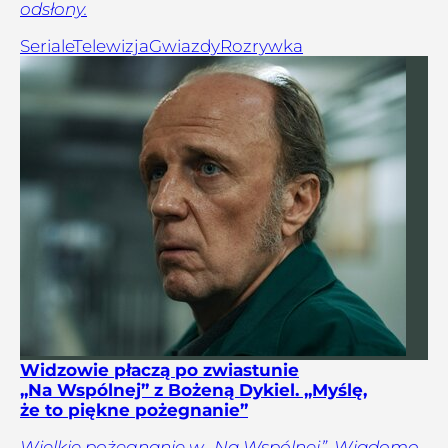
odsłony.
Seriale
Telewizja
Gwiazdy
Rozrywka
Widzowie płaczą po zwiastunie
„Na Wspólnej” z Bożeną Dykiel. „Myślę,
że to piękne pożegnanie”
Wielkie pożegnanie w „Na Wspólnej”. Wiadomo,