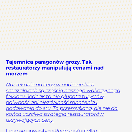
Tajemnica paragonów grozy. Tak
restauratorzy manipulują cenami nad
morzem
Narzekanie na ceny w nadmorskich
smażalniach są częścią naszego wakacyjnego
folkloru. Jednak to nie głupota turystów,
naiwność ani niezdolność mnożenia i
dodawania do stu. To przemyślana, ale nie do
końca uczciwa strategia restauratorów
ukrywających ceny.
Finanse i inwestycje
Podróże
Kraj
Tylko u