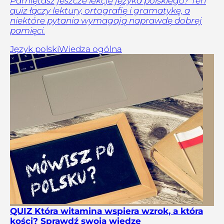
Pamiętasz jeszcze lekcje języka polskiego? Ten
quiz łączy lektury, ortografię i gramatykę, a
niektóre pytania wymagają naprawdę dobrej
pamięci.
Język polski
Wiedza ogólna
QUIZ Która witamina wspiera wzrok, a która
kości? Sprawdź swoją wiedzę