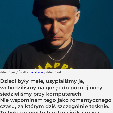
Artur Rojek
/ Źródło:
Facebook
/
Artur Rojek
Dzieci były małe, usypialiśmy je,
wchodziliśmy na górę i do późnej nocy
siedzieliśmy przy komputerach.
Nie wspominam tego jako romantycznego
czasu, za którym dziś szczególnie tęsknię.
To była po prostu bardzo ciężka praca –