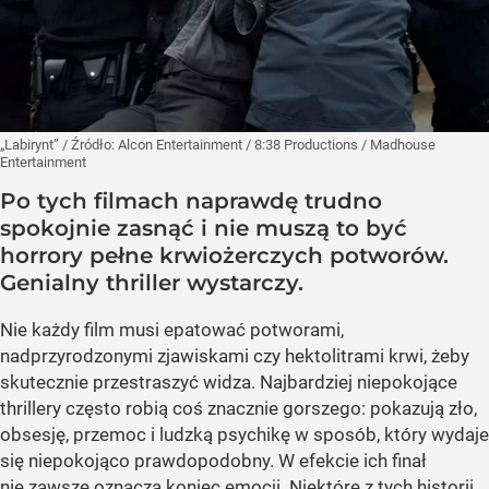
„Labirynt”
/ Źródło:
Alcon Entertainment / 8:38 Productions / Madhouse
Entertainment
Po tych filmach naprawdę trudno
spokojnie zasnąć i nie muszą to być
horrory pełne krwiożerczych potworów.
Genialny thriller wystarczy.
Nie każdy film musi epatować potworami,
nadprzyrodzonymi zjawiskami czy hektolitrami krwi, żeby
skutecznie przestraszyć widza. Najbardziej niepokojące
thrillery często robią coś znacznie gorszego: pokazują zło,
obsesję, przemoc i ludzką psychikę w sposób, który wydaje
się niepokojąco prawdopodobny. W efekcie ich finał
nie zawsze oznacza koniec emocji. Niektóre z tych historii