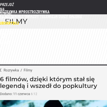
PRZEJDŹ
NA
ROZRYWKA WPROST
STRONĘ
FILMY
SERIALE
GWIAZDY
TELEWIZJA
QUIZY
GALERIE
GŁÓWNĄ
FILMY
WPROST.PL
UBSKRYBUJ
ZALOGUJ
MENU
Rozrywka
/
Filmy
6 filmów, dzięki którym stał się
legendą i wszedł do popkultury
Dodano:
11
czerwca
6:12