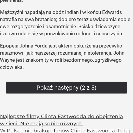
plemienia.
Mężczyźni napadają na obóz Indian i w końcu Edwards
natrafia na swą bratanicę; dopiero teraz uświadamia sobie
swe rozgoryczenie i osamotnienie. Ściska dziewczynę
i znowu udaje się w poszukiwaniu miłości i sensu życia.
Epopeja Johna Forda jest aktem oskarżenia przeciwko
rasizmowi i jak najszerzej rozumianej nietolerancji. John
Wayne jest znakomity w roli bezdomnego, zgryźliwego
człowieka.
Pokaż następny (2 z 5)
Najlepsze filmy Clinta Eastwooda do obejrzenia
w sieci. Nie mają sobie równych
W Polsce nie brakuje fanów Clinta Eastwooda. Tutaj