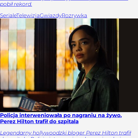
pobił rekord.
Seriale
Telewizja
Gwiazdy
Rozrywka
Policja interweniowała po nagraniu na żywo.
Perez Hilton trafił do szpitala
Legendarny hollywoodzki bloger Perez Hilton trafił