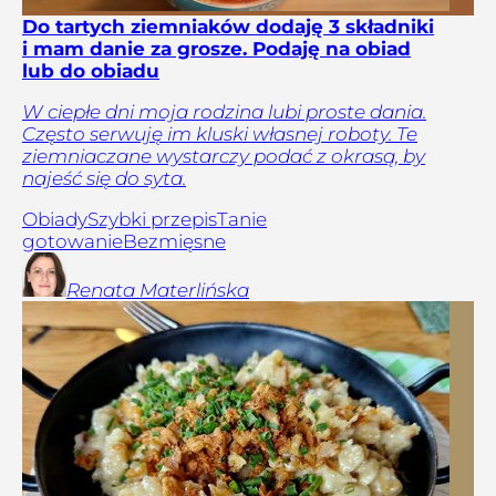
Do tartych ziemniaków dodaję 3 składniki
i mam danie za grosze. Podaję na obiad
lub do obiadu
W ciepłe dni moja rodzina lubi proste dania.
Często serwuję im kluski własnej roboty. Te
ziemniaczane wystarczy podać z okrasą, by
najeść się do syta.
Obiady
Szybki przepis
Tanie
gotowanie
Bezmięsne
Renata
Materlińska