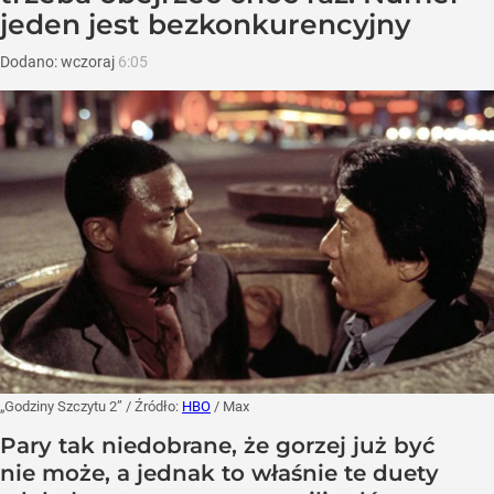
jeden jest bezkonkurencyjny
Dodano:
wczoraj
6:05
„Godziny Szczytu 2”
/ Źródło:
HBO
/
Max
Pary tak niedobrane, że gorzej już być
nie może, a jednak to właśnie te duety