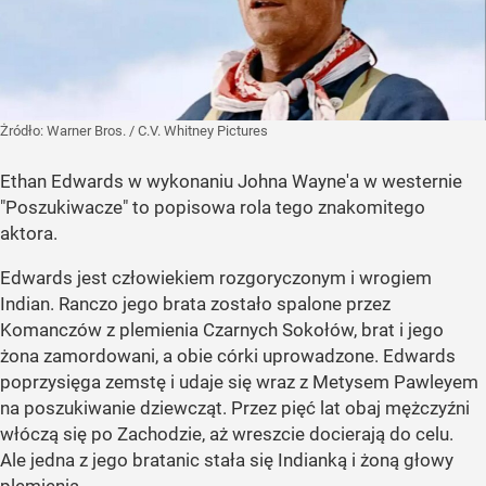
Żródło:
Warner Bros. / C.V. Whitney Pictures
Ethan Edwards w wykonaniu Johna Wayne'a w westernie
"Poszukiwacze" to popisowa rola tego znakomitego
aktora.
Edwards jest człowiekiem rozgoryczonym i wrogiem
Indian. Ranczo jego brata zostało spalone przez
Komanczów z plemienia Czarnych Sokołów, brat i jego
żona zamordowani, a obie córki uprowadzone. Edwards
poprzysięga zemstę i udaje się wraz z Metysem Pawleyem
na poszukiwanie dziewcząt. Przez pięć lat obaj mężczyźni
włóczą się po Zachodzie, aż wreszcie docierają do celu.
Ale jedna z jego bratanic stała się Indianką i żoną głowy