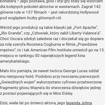
bohatera – jego postawa, głos i styl gry stały się wzorcem
dla kolejnych pokoleń aktorów w westernach. Zagrał 142
główne role w 157 filmach – jest rekordzistą Hollywood
pod względem liczby głównych ról.
Wśród jego produkcji są takie klasyki jak „Fort Apache”,
„Rio Grande”, czy „Człowiek, który zabił Liberty Valance'a”.
Choć Oscara zdobył zaledwie raz i doczekał się go dopiero
za rolę szeryfa Roostera Cogburna w filmie „Prawdziwe
męstwo”, to i tak American Film Institute umieścił go na 13.
miejscu w rankingu 50 największych legend kina
amerykańskiego.
Mało kto pamięta, że nawet twórca George Lucas oddał
mu nietypowy hołd. Podobno przy tworzeniu pierwszych
„Gwiezdnych wojen” wykorzystano cyfrowo przetworzone
fragmenty głosu Wayne’a do stworzenia dźwięków jednej
z postaci pojawiających się w Mos Eisley.
Dziś, wiele lat po śmierci aktora, jego
legenda Johna