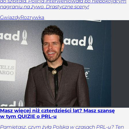
do szpitala. Policja interweniowała po niepokojącym
nagraniu na żywo. Drastyczne sceny!
Gwiazdy
Rozrywka
Masz więcej niż czterdzieści lat? Masz szansę
w tym QUIZIE o PRL-u
Pamiętasz, czym żyła Polska w czasach PRL-u? Ten