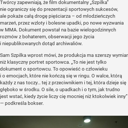
Twórcy zapewniają, że film dokumentalny „Szpilka”
nie ograniczy się do prezentacji sportowych sukcesów,
ale pokaże całą drogę pięściarza – od młodzieńczych
marzeń, przez wzloty i bolesne upadki, po nowe wyzwania
w MMA. Dokument powstał na bazie wielogodzinnych
rozmów z bohaterem, obserwacji jego życia
i niepublikowanych dotąd archiwaliów.
Sam Szpilka wprost mówi, że produkcja ma szerszy wymiar
niż klasyczny portret sportowca. „To nie jest tylko
dokument o sportowcu. To opowieść o człowieku
i o emocjach, które nie kończą się w ringu. O walce, którą
każdy z nas toczy… tej z przeciwnikiem i tej, która dzieje się
głęboko w środku. O sile, o upadkach i o tym, jak trudno
jest wstać, kiedy życie liczy cię mocniej niż ktokolwiek inny”
— podkreśla bokser.