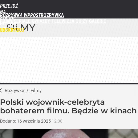
PRZEJDŹ
NA
ROZRYWKA WPROST
STRONĘ
FILMY
SERIALE
GWIAZDY
TELEWIZJA
QUIZY
GALERIE
GŁÓWNĄ
FILMY
WPROST.PL
UBSKRYBUJ
ZALOGUJ
MENU
Rozrywka
/
Filmy
Polski wojownik-celebryta
bohaterem filmu. Będzie w kinach
Dodano:
16
września
2025
12:00