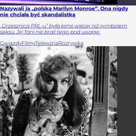
Nazywali ją „polską Marilyn Monroe”. Ona nigdy
nie chciała być skandalistką
„Grzesznica PRL-u” była kimś więcej niż symbolem
seksu. Jej fani nie brali tego pod uwagę.
Gwiazdy
Filmy
Telewizja
Rozrywka