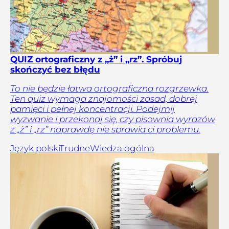
QUIZ ortograficzny z „ż” i „rz”. Spróbuj
skończyć bez błędu
To nie będzie łatwa ortograficzna rozgrzewka.
Ten quiz wymaga znajomości zasad, dobrej
pamięci i pełnej koncentracji. Podejmij
wyzwanie i przekonaj się, czy pisownia wyrazów
z „ż” i „rz” naprawdę nie sprawia ci problemu.
Język polski
Trudne
Wiedza ogólna