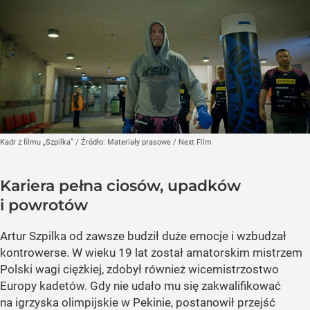
Kadr z filmu „Szpilka”
/ Źródło:
Materiały prasowe
/
Next Film
Kariera pełna ciosów, upadków
i powrotów
Artur Szpilka od zawsze budził duże emocje i wzbudzał
kontrowerse. W wieku 19 lat został amatorskim mistrzem
Polski wagi ciężkiej, zdobył również wicemistrzostwo
Europy kadetów. Gdy nie udało mu się zakwalifikować
na igrzyska olimpijskie w Pekinie, postanowił przejść