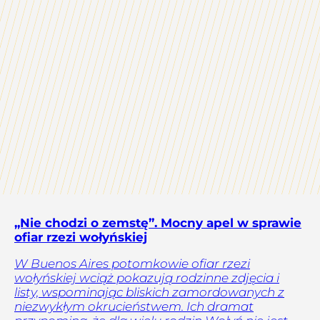
„Nie chodzi o zemstę”. Mocny apel w sprawie
ofiar rzezi wołyńskiej
W Buenos Aires potomkowie ofiar rzezi
wołyńskiej wciąż pokazują rodzinne zdjęcia i
listy, wspominając bliskich zamordowanych z
niezwykłym okrucieństwem. Ich dramat