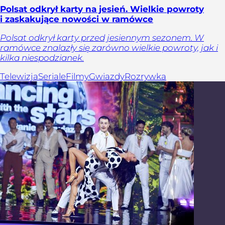
Polsat odkrył karty na jesień. Wielkie powroty
i zaskakujące nowości w ramówce
Polsat odkrył karty przed jesiennym sezonem. W
ramówce znalazły się zarówno wielkie powroty, jak i
kilka niespodzianek.
Telewizja
Seriale
Filmy
Gwiazdy
Rozrywka