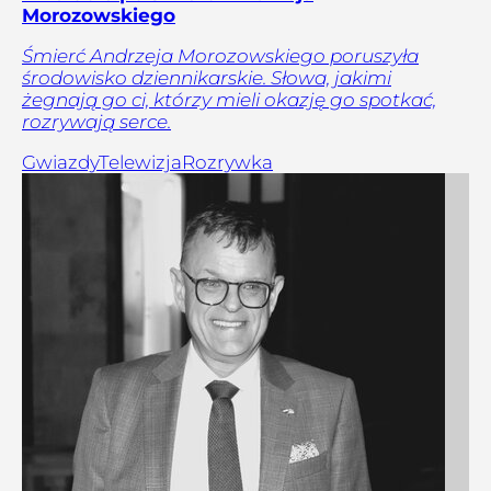
Morozowskiego
Śmierć Andrzeja Morozowskiego poruszyła
środowisko dziennikarskie. Słowa, jakimi
żegnają go ci, którzy mieli okazję go spotkać,
rozrywają serce.
Gwiazdy
Telewizja
Rozrywka