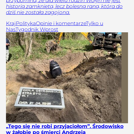
przypomina, że dla wielu rodzin Wołyń nie jest
historią zamkniętą, lecz bolesną raną, która do
dziś nie została zagojona.
Kraj
Polityka
Opinie i komentarze
Tylko u
Nas
Tygodnik Wprost
„Tego się nie robi przyjaciołom”. Środowisko
w żałobie po śmierci Andrzeja