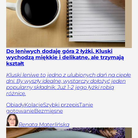
Do leniwych dodaję góra 2 łyżki. Kluski
wychodzą miękkie i delikatne, ale trzymają
kształt
Kluski leniwe to jedno z ulubionych dań na ciepłe
dni. By wyszły idealne, wystarczy dołożyć jeden
popularny składnik. Już 1-2 jego łyżki robią
różnicę.
Obiady
Kolacje
Szybki przepis
Tanie
gotowanie
Bezmięsne
Renata
Materlińska