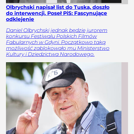
Olbrychski napisał list do Tuska, doszło
do interwencji. Poseł PiS: Fascynujące
odklejenie
Daniel Olbrychski jednak będzie jurorem
konkursu Festiwalu Polskich Filmów
Fabularnych w Gdyni. Początkowo taką
możliwość zablokowało mu Ministerstwo
Kultury i Dziedzictwa Narodowego.