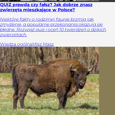
QUIZ prawda czy fałsz? Jak dobrze znasz
zwierzęta mieszkające w Polsce?
Niektóre fakty o rodzimej faunie brzmią jak
zmyślenie, a popularne przekonania okazują się
błędne. Rozwiąż quiz i oceń 10 twierdzeń o dzikich
zwierzętach.
Wiedza ogólna
Misz Masz