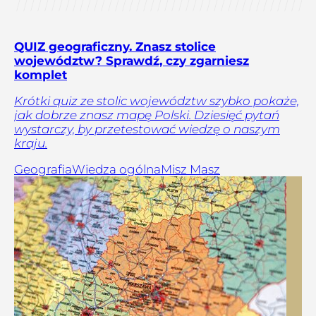
QUIZ geograficzny. Znasz stolice
województw? Sprawdź, czy zgarniesz
komplet
Krótki quiz ze stolic województw szybko pokaże,
jak dobrze znasz mapę Polski. Dziesięć pytań
wystarczy, by przetestować wiedzę o naszym
kraju.
Geografia
Wiedza ogólna
Misz Masz