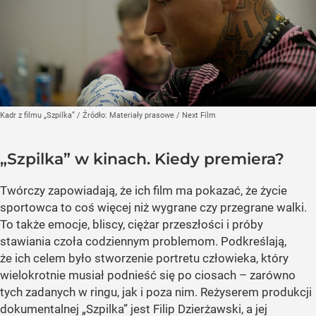
Kadr z filmu „Szpilka”
/ Źródło:
Materiały prasowe
/
Next Film
„Szpilka” w kinach. Kiedy premiera?
Twórczy zapowiadają, że ich film ma pokazać, że życie
sportowca to coś więcej niż wygrane czy przegrane walki.
To także emocje, bliscy, ciężar przeszłości i próby
stawiania czoła codziennym problemom. Podkreślają,
że ich celem było stworzenie portretu człowieka, który
wielokrotnie musiał podnieść się po ciosach – zarówno
tych zadanych w ringu, jak i poza nim. Reżyserem produkcji
dokumentalnej „Szpilka” jest Filip Dzierżawski, a jej