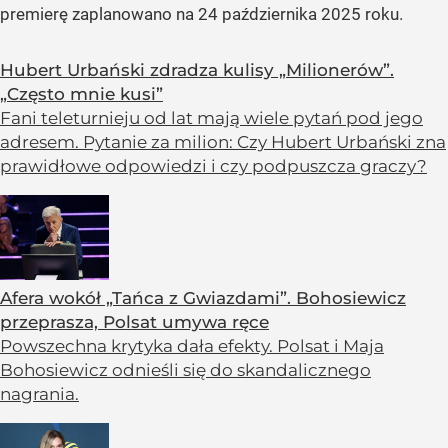
premierę zaplanowano na 24 października 2025 roku.
Hubert Urbański zdradza kulisy „Milionerów”.
„Często mnie kusi”
Fani teleturnieju od lat mają wiele pytań pod jego
adresem. Pytanie za milion: Czy Hubert Urbański zna
prawidłowe odpowiedzi i czy podpuszcza graczy?
Afera wokół „Tańca z Gwiazdami”. Bohosiewicz
przeprasza, Polsat umywa ręce
Powszechna krytyka dała efekty. Polsat i Maja
Bohosiewicz odnieśli się do skandalicznego
nagrania.