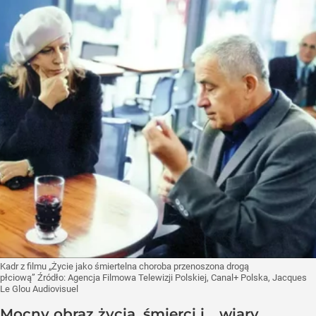
Kadr z filmu „Życie jako śmiertelna choroba przenoszona drogą
płciową”
Źródło:
Agencja Filmowa Telewizji Polskiej, Canal+ Polska, Jacques
Le Glou Audiovisuel
Mocny obraz życia, śmierci i... wiary.