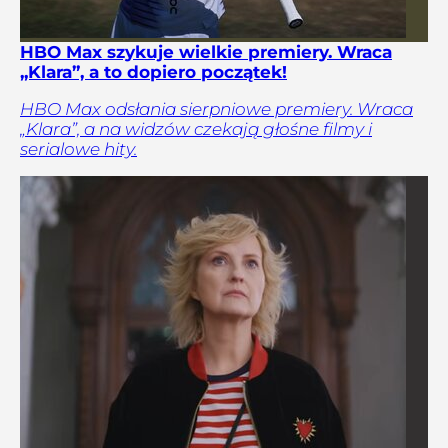
HBO Max szykuje wielkie premiery. Wraca
„Klara”, a to dopiero początek!
HBO Max odsłania sierpniowe premiery. Wraca
„Klara”, a na widzów czekają głośne filmy i
serialowe hity.