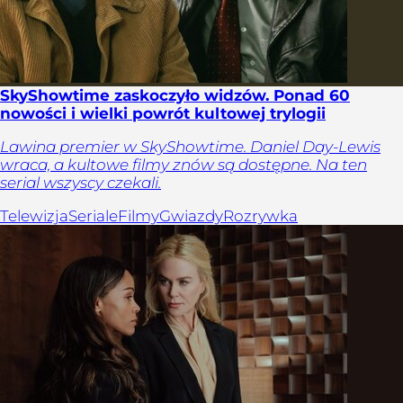
SkyShowtime zaskoczyło widzów. Ponad 60
nowości i wielki powrót kultowej trylogii
Lawina premier w SkyShowtime. Daniel Day-Lewis
wraca, a kultowe filmy znów są dostępne. Na ten
serial wszyscy czekali.
Telewizja
Seriale
Filmy
Gwiazdy
Rozrywka