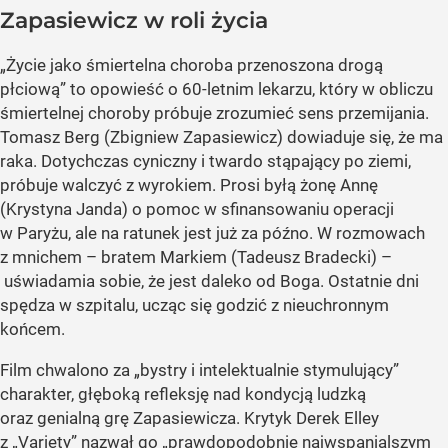
Zapasiewicz w roli życia
„Życie jako śmiertelna choroba przenoszona drogą
płciową” to opowieść o 60-letnim lekarzu, który w obliczu
śmiertelnej choroby próbuje zrozumieć sens przemijania.
Tomasz Berg (Zbigniew Zapasiewicz) dowiaduje się, że ma
raka. Dotychczas cyniczny i twardo stąpający po ziemi,
próbuje walczyć z wyrokiem. Prosi byłą żonę Annę
(Krystyna Janda) o pomoc w sfinansowaniu operacji
w Paryżu, ale na ratunek jest już za późno. W rozmowach
z mnichem – bratem Markiem (Tadeusz Bradecki) –
uświadamia sobie, że jest daleko od Boga. Ostatnie dni
spędza w szpitalu, ucząc się godzić z nieuchronnym
końcem.
Film chwalono za „bystry i intelektualnie stymulujący”
charakter, głęboką refleksję nad kondycją ludzką
oraz genialną grę Zapasiewicza. Krytyk Derek Elley
z „Variety” nazwał go „prawdopodobnie najwspanialszym