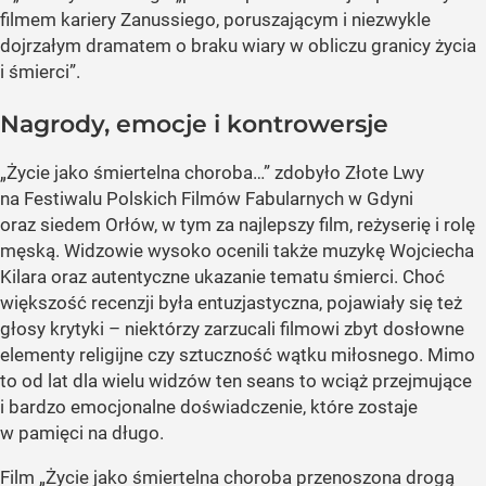
filmem kariery Zanussiego, poruszającym i niezwykle
dojrzałym dramatem o braku wiary w obliczu granicy życia
i śmierci”.
Nagrody, emocje i kontrowersje
„Życie jako śmiertelna choroba…” zdobyło Złote Lwy
na Festiwalu Polskich Filmów Fabularnych w Gdyni
oraz siedem Orłów, w tym za najlepszy film, reżyserię i rolę
męską. Widzowie wysoko ocenili także muzykę Wojciecha
Kilara oraz autentyczne ukazanie tematu śmierci. Choć
większość recenzji była entuzjastyczna, pojawiały się też
głosy krytyki – niektórzy zarzucali filmowi zbyt dosłowne
elementy religijne czy sztuczność wątku miłosnego. Mimo
to od lat dla wielu widzów ten seans to wciąż przejmujące
i bardzo emocjonalne doświadczenie, które zostaje
w pamięci na długo.
Film „Życie jako śmiertelna choroba przenoszona drogą