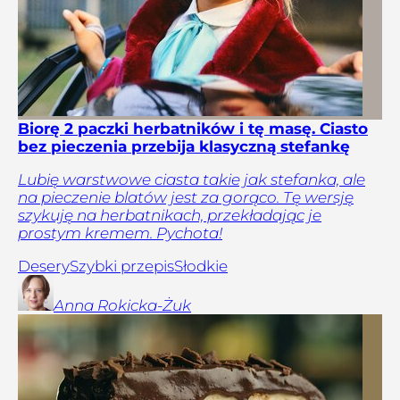
Biorę 2 paczki herbatników i tę masę. Ciasto
bez pieczenia przebija klasyczną stefankę
Lubię warstwowe ciasta takie jak stefanka, ale
na pieczenie blatów jest za gorąco. Tę wersję
szykuję na herbatnikach, przekładając je
prostym kremem. Pychota!
Desery
Szybki przepis
Słodkie
Anna
Rokicka-Żuk