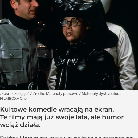
„Kosmiczne jaja”
/ Źródło:
Materiały prasowe
/
Materiały dystrybutora,
FILMBOX+ One
Kultowe komedie wracają na ekran.
Te filmy mają już swoje lata, ale humor
wciąż działa.
Są filmy, które mimo upływu lat nie tracą nic ze swojej siły.