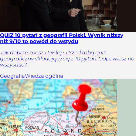
QUIZ 10 pytań z geografii Polski. Wynik niższy
niż 9/10 to powód do wstydu
Jak dobrze znasz Polskę? Przed tobą quiz
geograficzny składający się z 10 pytań. Odpowiesz na
wszystkie?
Geografia
Wiedza ogólna