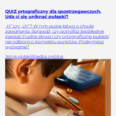
QUIZ ortograficzny dla spostrzegawczych.
Uda ci się uniknąć pułapki?
„H” czy „ch”? W tym quizie łatwo o chwilę
zawahania. Sprawdź, czy potrafisz bezbłędnie
zapisać trudne słowa i czy ortograficzne pułapki
nie odbiorą ci kompletu punktów. Podejmiesz
wyzwanie?
Język polski
Wiedza ogólna