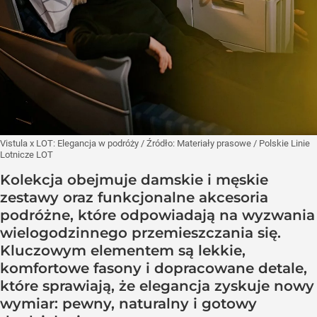
Vistula x LOT: Elegancja w podróży
/ Źródło:
Materiały prasowe
/
Polskie Linie
Lotnicze LOT
Kolekcja obejmuje damskie i męskie
zestawy oraz funkcjonalne akcesoria
podróżne, które odpowiadają na wyzwania
wielogodzinnego przemieszczania się.
Kluczowym elementem są lekkie,
komfortowe fasony i dopracowane detale,
które sprawiają, że elegancja zyskuje nowy
wymiar: pewny, naturalny i gotowy