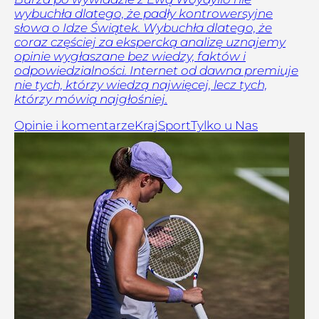
wybuchła dlatego, że padły kontrowersyjne
słowa o Idze Świątek. Wybuchła dlatego, że
coraz częściej za ekspercką analizę uznajemy
opinie wygłaszane bez wiedzy, faktów i
odpowiedzialności. Internet od dawna premiuje
nie tych, którzy wiedzą najwięcej, lecz tych,
którzy mówią najgłośniej.
Opinie i komentarze
Kraj
Sport
Tylko u Nas