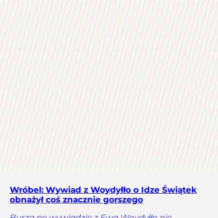
Wróbel: Wywiad z Woydyłło o Idze Świątek
obnażył coś znacznie gorszego
Burza po wywiadzie z Ewą Woydyłło nie