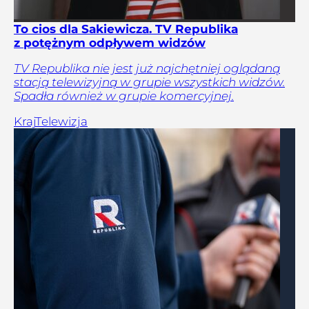
To cios dla Sakiewicza. TV Republika
z potężnym odpływem widzów
TV Republika nie jest już najchętniej oglądaną
stacją telewizyjną w grupie wszystkich widzów.
Spadła również w grupie komercyjnej.
Kraj
Telewizja