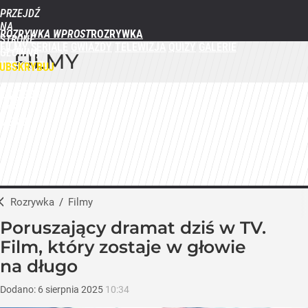
PRZEJDŹ
NA
ROZRYWKA WPROST
STRONĘ
FILMY
SERIALE
GWIAZDY
TELEWIZJA
QUIZY
GALERIE
GŁÓWNĄ
FILMY
WPROST.PL
UBSKRYBUJ
ZALOGUJ
MENU
Rozrywka
/
Filmy
Poruszający dramat dziś w TV.
Film, który zostaje w głowie
na długo
Dodano:
6
sierpnia
2025
10:34