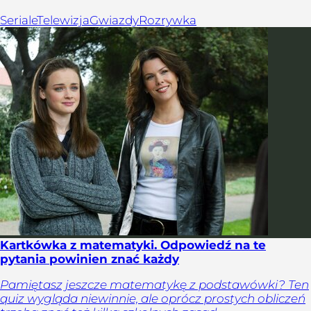
Seriale
Telewizja
Gwiazdy
Rozrywka
Kartkówka z matematyki. Odpowiedź na te
pytania powinien znać każdy
Pamiętasz jeszcze matematykę z podstawówki? Ten
quiz wygląda niewinnie, ale oprócz prostych obliczeń