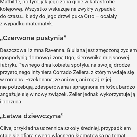
Mathilde, po tym, jak jego żona ginie w katastrofie
kolejowej. Wszystko wskazuje na zwykły wypadek,
do czasu... kiedy do jego drzwi puka Otto – ocalały
z wypadku matematyk.
„Czerwona pustynia”
Deszczowa i zimna Ravenna. Giuliana jest zmęczoną życiem
gospodynią domową i żoną Ugo, kierownika miejscowej
fabryki. Pewnego dnia kobieta spotyka na swojej drodze
przystojnego inżyniera Corrado Zellera, z którym wdaje się
w romans. Przekonana, że ani syn, ani mąż już jej
nie potrzebują, zdesperowana i spragniona miłości, bardzo
angażuje się w nowy związek. Zeller jednak wykorzystuje ją
i porzuca.
„Łatwa dziewczyna”
Olive, przykładna uczennica szkoły średniej, przypadkiem
staje się ofiarą swego własnego kłamstewka na temat