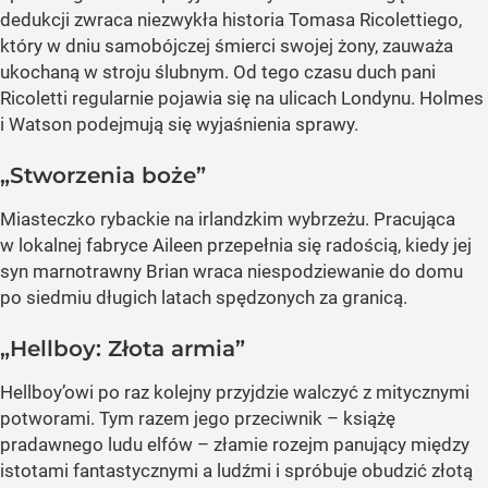
dedukcji zwraca niezwykła historia Tomasa Ricolettiego,
który w dniu samobójczej śmierci swojej żony, zauważa
ukochaną w stroju ślubnym. Od tego czasu duch pani
Ricoletti regularnie pojawia się na ulicach Londynu. Holmes
i Watson podejmują się wyjaśnienia sprawy.
„Stworzenia boże”
Miasteczko rybackie na irlandzkim wybrzeżu. Pracująca
w lokalnej fabryce Aileen przepełnia się radością, kiedy jej
syn marnotrawny Brian wraca niespodziewanie do domu
po siedmiu długich latach spędzonych za granicą.
„Hellboy: Złota armia”
Hellboy’owi po raz kolejny przyjdzie walczyć z mitycznymi
potworami. Tym razem jego przeciwnik – książę
pradawnego ludu elfów – złamie rozejm panujący między
istotami fantastycznymi a ludźmi i spróbuje obudzić złotą