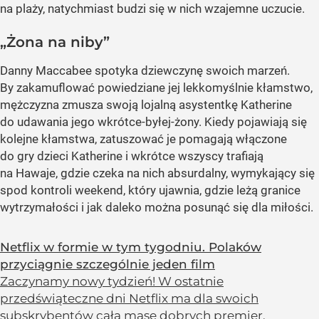
na plaży, natychmiast budzi się w nich wzajemne uczucie.
„Żona na niby”
Danny Maccabee spotyka dziewczynę swoich marzeń.
By zakamuflować powiedziane jej lekkomyślnie kłamstwo,
mężczyzna zmusza swoją lojalną asystentkę Katherine
do udawania jego wkrótce-byłej-żony. Kiedy pojawiają się
kolejne kłamstwa, zatuszować je pomagają włączone
do gry dzieci Katherine i wkrótce wszyscy trafiają
na Hawaje, gdzie czeka na nich absurdalny, wymykający się
spod kontroli weekend, który ujawnia, gdzie leżą granice
wytrzymałości i jak daleko można posunąć się dla miłości.
Netflix w formie w tym tygodniu. Polaków
przyciągnie szczególnie jeden film
Zaczynamy nowy tydzień! W ostatnie
przedświąteczne dni Netflix ma dla swoich
subskrybentów całą masę dobrych premier.