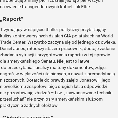
na operację zmiany płci i zostaje jedną z pierwszych
na świecie transgenderowych kobiet, Lili Elbe.
„Raport”
Trzymający w napięciu thriller polityczny przybliżający
kulisy kontrowersyjnych działań CIA po atakach na World
Trade Center. Wszystko zaczyna się od jednego człowieka.
Daniel Jones, młodszy stażem pracownik, dostaje zadanie
zbadania sytuacji i przygotowania raportu w tej sprawie
dla amerykańskiego Senatu. Nie jest to łatwe –
do przeczytania i analizy ma tony dokumentów, zdjęć,
nagrań, w większości utajnionych, a nawet z premedytacją
niszczonych. Dotarcie do prawdy zajęło Jonesowi i jego
niewielkiemu zespołowi pięć długich lat, a odpowiedzi
nie pozostawiają złudzeń – tzw. „zaawansowane techniki
przesłuchań” nie przyniosły amerykańskim służbom
praktycznie żadnych efektów.
„Głęboka czerwień”