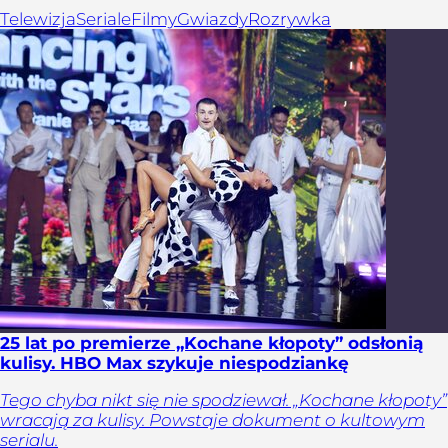
Telewizja
Seriale
Filmy
Gwiazdy
Rozrywka
25 lat po premierze „Kochane kłopoty” odsłonią
kulisy. HBO Max szykuje niespodziankę
Tego chyba nikt się nie spodziewał. „Kochane kłopoty”
wracają za kulisy. Powstaje dokument o kultowym
serialu.