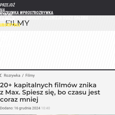
PRZEJDŹ
NA
ROZRYWKA WPROST
STRONĘ
FILMY
SERIALE
GWIAZDY
TELEWIZJA
QUIZY
GALERIE
GŁÓWNĄ
FILMY
WPROST.PL
UBSKRYBUJ
ZALOGUJ
MENU
Rozrywka
/
Filmy
20+ kapitalnych filmów znika
z Max. Spiesz się, bo czasu jest
coraz mniej
Dodano:
16
grudnia
2024
10:40