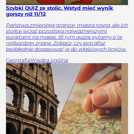
Szybki QUIZ ze stolic. Wstyd mieć wynik
gorszy niż 11/12
Państwa zmieniają granice, miasta rosną, ale ich
stolice wciąż pozostają najważniejszymi
punktami na mapie. W tym quizie pytamy o te
najbardziej znane. Zobacz, czy potrafisz
bezbłędnie dopasować je do właściwych krajów.
Geografia
Wiedza ogólna