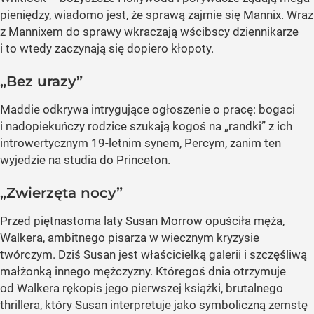
pieniędzy, wiadomo jest, że sprawą zajmie się Mannix. Wraz
z Mannixem do sprawy wkraczają wścibscy dziennikarze
i to wtedy zaczynają się dopiero kłopoty.
„Bez urazy”
Maddie odkrywa intrygujące ogłoszenie o pracę: bogaci
i nadopiekuńczy rodzice szukają kogoś na „randki” z ich
introwertycznym 19-letnim synem, Percym, zanim ten
wyjedzie na studia do Princeton.
„Zwierzęta nocy”
Przed piętnastoma laty Susan Morrow opuściła męża,
Walkera, ambitnego pisarza w wiecznym kryzysie
twórczym. Dziś Susan jest właścicielką galerii i szczęśliwą
małżonką innego mężczyzny. Któregoś dnia otrzymuje
od Walkera rękopis jego pierwszej książki, brutalnego
thrillera, który Susan interpretuje jako symboliczną zemstę