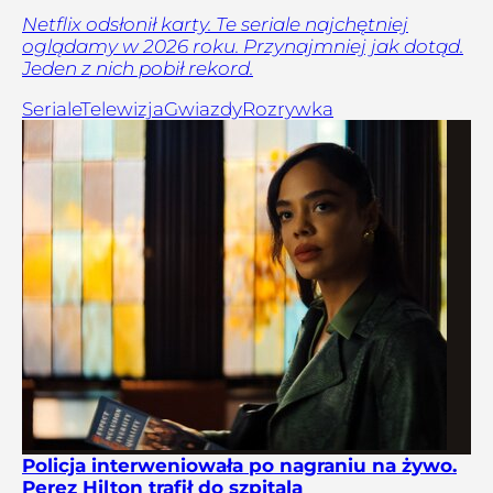
Netflix odsłonił karty. Te seriale najchętniej
oglądamy w 2026 roku. Przynajmniej jak dotąd.
Jeden z nich pobił rekord.
Seriale
Telewizja
Gwiazdy
Rozrywka
Policja interweniowała po nagraniu na żywo.
Perez Hilton trafił do szpitala