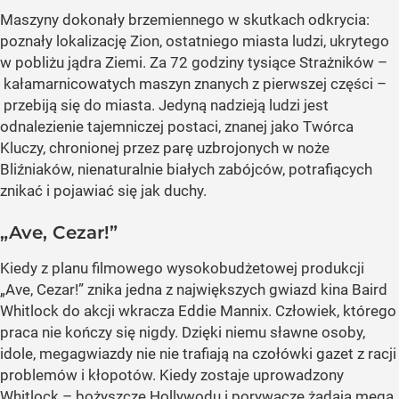
Maszyny dokonały brzemiennego w skutkach odkrycia:
poznały lokalizację Zion, ostatniego miasta ludzi, ukrytego
w pobliżu jądra Ziemi. Za 72 godziny tysiące Strażników –
kałamarnicowatych maszyn znanych z pierwszej części –
przebiją się do miasta. Jedyną nadzieją ludzi jest
odnalezienie tajemniczej postaci, znanej jako Twórca
Kluczy, chronionej przez parę uzbrojonych w noże
Bliźniaków, nienaturalnie białych zabójców, potrafiących
znikać i pojawiać się jak duchy.
„Ave, Cezar!”
Kiedy z planu filmowego wysokobudżetowej produkcji
„Ave, Cezar!” znika jedna z największych gwiazd kina Baird
Whitlock do akcji wkracza Eddie Mannix. Człowiek, którego
praca nie kończy się nigdy. Dzięki niemu sławne osoby,
idole, megagwiazdy nie nie trafiają na czołówki gazet z racji
problemów i kłopotów. Kiedy zostaje uprowadzony
Whitlock – bożyszcze Hollywodu i porywacze żądają mega