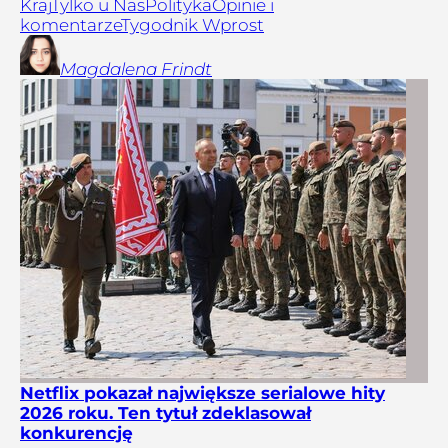
Kraj
Tylko u Nas
Polityka
Opinie i
komentarze
Tygodnik Wprost
Magdalena
Frindt
Netflix pokazał największe serialowe hity
2026 roku. Ten tytuł zdeklasował
konkurencję