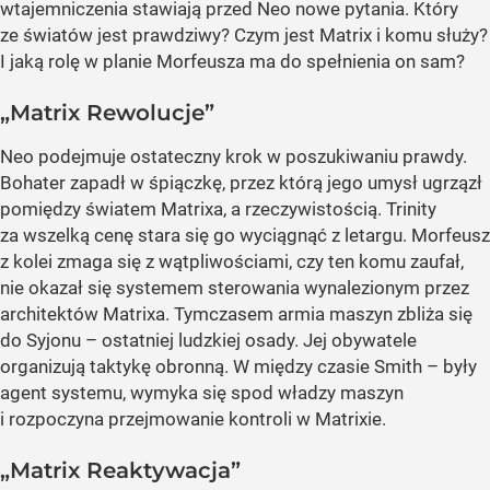
wtajemniczenia stawiają przed Neo nowe pytania. Który
ze światów jest prawdziwy? Czym jest Matrix i komu służy?
I jaką rolę w planie Morfeusza ma do spełnienia on sam?
„Matrix Rewolucje”
Neo podejmuje ostateczny krok w poszukiwaniu prawdy.
Bohater zapadł w śpiączkę, przez którą jego umysł ugrzązł
pomiędzy światem Matrixa, a rzeczywistością. Trinity
za wszelką cenę stara się go wyciągnąć z letargu. Morfeusz
z kolei zmaga się z wątpliwościami, czy ten komu zaufał,
nie okazał się systemem sterowania wynalezionym przez
architektów Matrixa. Tymczasem armia maszyn zbliża się
do Syjonu – ostatniej ludzkiej osady. Jej obywatele
organizują taktykę obronną. W między czasie Smith – były
agent systemu, wymyka się spod władzy maszyn
i rozpoczyna przejmowanie kontroli w Matrixie.
„Matrix Reaktywacja”