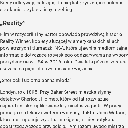
Kiedy odkrywają należącą do niej listę życzeń, ich bolesne
spotkanie przybiera inny przebieg.
„Reality”
Film w reżyserii Tiny Satter opowiada prawdziwą historię
Reality Winner, kobiety służącej w amerykańskich siłach
powietrznych i tłumaczki NSA, która ujawniła mediom tajne
informacje dotyczące rosyjskiego oddziaływania na wybory
prezydenckie w USA w 2016 roku. Dwa lata później została
skazana na pięć lat i trzy miesiące więzienia.
„Sherlock i upiorna panna młoda”
Londyn, rok 1895. Przy Baker Street mieszka słynny
detektyw Sherlock Holmes, który od lat rozwiązuje
najbardziej skomplikowane kryminalne zagadki. W pracy
pomaga mu lekarz i weteran wojenny, doktor John Watson,
któremu imponuje wybitna inteligencja i niespotykana
spostrzegawczość przyjaciela. Tym razem uwagę mistrza