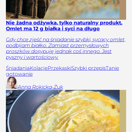
Nie żadna odżywka, tylko naturalny produkt.
Omlet ma 12 g białka i syci na długo
Gdy chcę zjeść na śniadanie szybki, sycący omlet,
podbijam białko. Zamiast przemysłowych
proszków dosypuję jednak coś innego. Jest
pyszny i wartościowy.
Śniadania
Kolacje
Przekąski
Szybki przepis
Tanie
gotowanie
Anna
Rokicka-Żuk