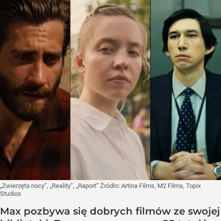
„Zwierzęta nocy”, „Reality”, „Raport”
Źródło:
Artina Films, M2 Films, Topix
Studios
Max pozbywa się dobrych filmów ze swojej