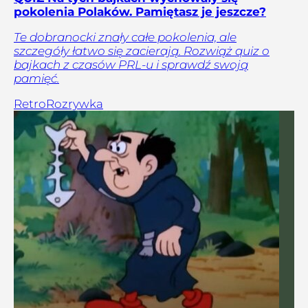
pokolenia Polaków. Pamiętasz je jeszcze?
Te dobranocki znały całe pokolenia, ale
szczegóły łatwo się zacierają. Rozwiąż quiz o
bajkach z czasów PRL-u i sprawdź swoją
pamięć.
Retro
Rozrywka