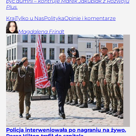
być dumni – kontruje Marek Jakubiak z Rozwoju
Plus.
Kraj
Tylko u Nas
Polityka
Opinie i komentarze
Magdalena
Frindt
Policja interweniowała po nagraniu na żywo.
Perez Hilton trafił do szpitala