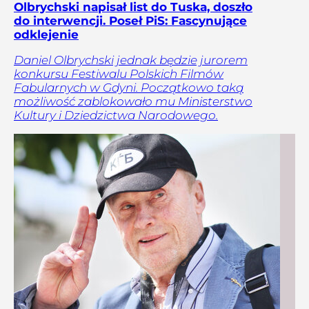
Olbrychski napisał list do Tuska, doszło
do interwencji. Poseł PiS: Fascynujące
odklejenie
Daniel Olbrychski jednak będzie jurorem
konkursu Festiwalu Polskich Filmów
Fabularnych w Gdyni. Początkowo taką
możliwość zablokowało mu Ministerstwo
Kultury i Dziedzictwa Narodowego.