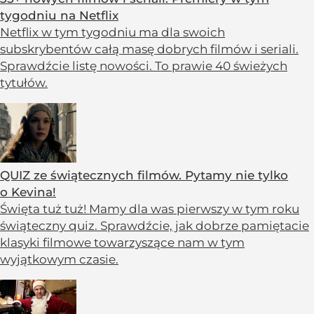
tygodniu na Netflix
Netflix w tym tygodniu ma dla swoich
subskrybentów całą masę dobrych filmów i seriali.
Sprawdźcie listę nowości. To prawie 40 świeżych
tytułów.
QUIZ ze świątecznych filmów. Pytamy nie tylko
o Kevina!
Święta tuż tuż! Mamy dla was pierwszy w tym roku
świąteczny quiz. Sprawdźcie, jak dobrze pamiętacie
klasyki filmowe towarzyszące nam w tym
wyjątkowym czasie.