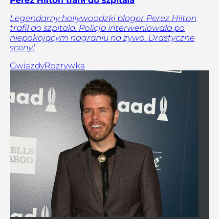
Legendarny hollywoodzki bloger Perez Hilton
trafił do szpitala. Policja interweniowała po
niepokojącym nagraniu na żywo. Drastyczne
sceny!
Gwiazdy
Rozrywka