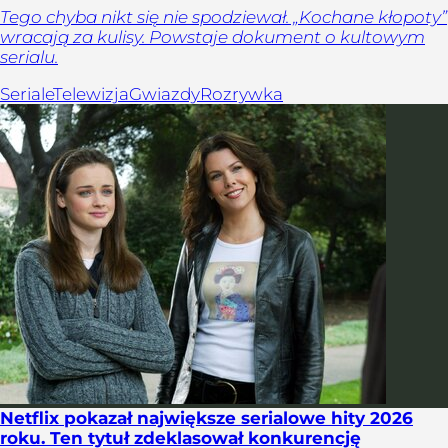
Tego chyba nikt się nie spodziewał. „Kochane kłopoty”
wracają za kulisy. Powstaje dokument o kultowym
serialu.
Seriale
Telewizja
Gwiazdy
Rozrywka
Netflix pokazał największe serialowe hity 2026
roku. Ten tytuł zdeklasował konkurencję