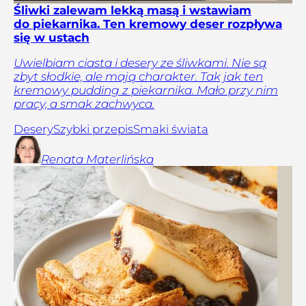
Śliwki zalewam lekką masą i wstawiam
do piekarnika. Ten kremowy deser rozpływa
się w ustach
Uwielbiam ciasta i desery ze śliwkami. Nie są
zbyt słodkie, ale mają charakter. Tak jak ten
kremowy pudding z piekarnika. Mało przy nim
pracy, a smak zachwyca.
Desery
Szybki przepis
Smaki świata
Renata
Materlińska