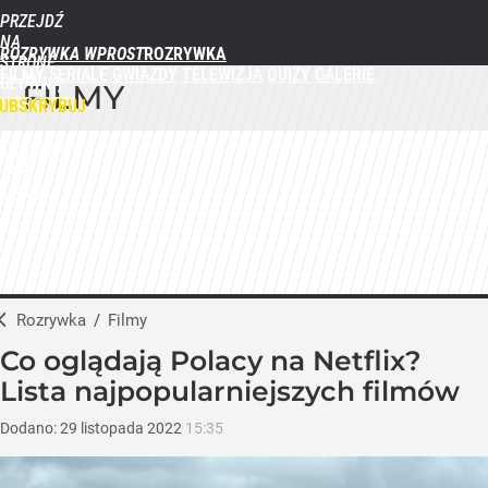
PRZEJDŹ
NA
ROZRYWKA WPROST
STRONĘ
FILMY
SERIALE
GWIAZDY
TELEWIZJA
QUIZY
GALERIE
GŁÓWNĄ
FILMY
WPROST.PL
UBSKRYBUJ
ZALOGUJ
MENU
Rozrywka
/
Filmy
Co oglądają Polacy na Netflix?
Lista najpopularniejszych filmów
Dodano:
29
listopada
2022
15:35