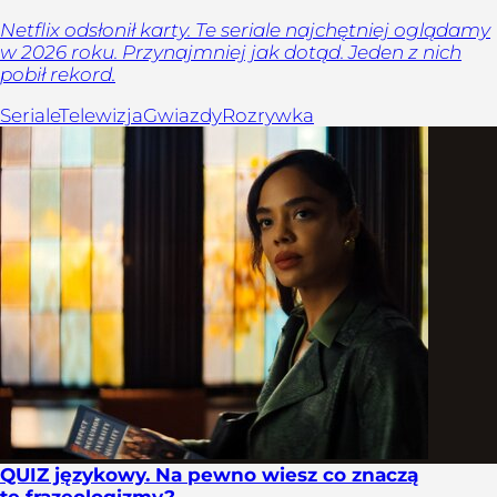
Netflix odsłonił karty. Te seriale najchętniej oglądamy
w 2026 roku. Przynajmniej jak dotąd. Jeden z nich
pobił rekord.
Seriale
Telewizja
Gwiazdy
Rozrywka
QUIZ językowy. Na pewno wiesz co znaczą
te frazeologizmy?