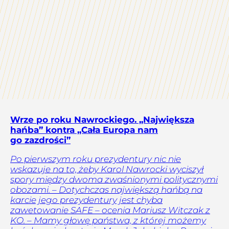
Wrze po roku Nawrockiego. „Największa
hańba” kontra „Cała Europa nam
go zazdrości”
Po pierwszym roku prezydentury nic nie
wskazuje na to, żeby Karol Nawrocki wyciszył
spory między dwoma zwaśnionymi politycznymi
obozami. – Dotychczas największą hańbą na
karcie jego prezydentury jest chyba
zawetowanie SAFE – ocenia Mariusz Witczak z
KO. – Mamy głowę państwa, z której możemy