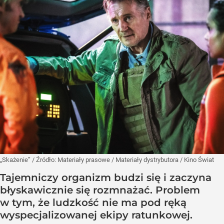
„Skażenie”
/ Źródło:
Materiały prasowe
/
Materiały dystrybutora / Kino Świat
Tajemniczy organizm budzi się i zaczyna
błyskawicznie się rozmnażać. Problem
w tym, że ludzkość nie ma pod ręką
wyspecjalizowanej ekipy ratunkowej.