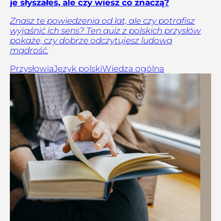
je słyszałeś, ale czy wiesz co znaczą?
Znasz te powiedzenia od lat, ale czy potrafisz
wyjaśnić ich sens? Ten quiz z polskich przysłów
pokaże, czy dobrze odczytujesz ludową
mądrość.
Przysłowia
Język polski
Wiedza ogólna