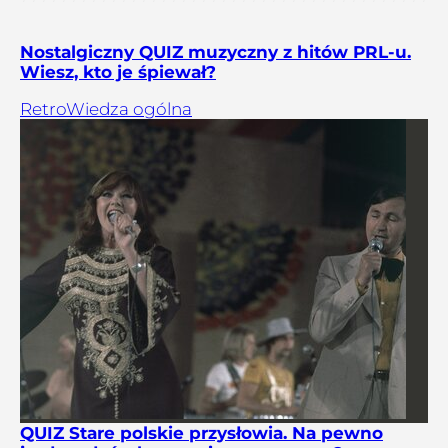
Nostalgiczny QUIZ muzyczny z hitów PRL-u.
Wiesz, kto je śpiewał?
Retro
Wiedza ogólna
QUIZ Stare polskie przysłowia. Na pewno