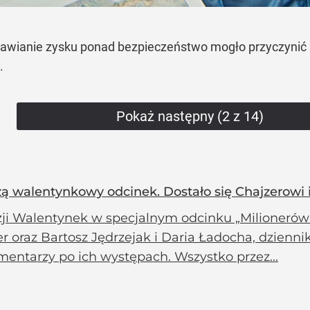
 stawianie zysku ponad bezpieczeństwo mogło przyczynić
.
Pokaż następny (2 z 14)
dżą walentynkowy odcinek. Dostało się Chajzerowi
ji Walentynek w specjalnym odcinku „Milionerów” 
r oraz Bartosz Jędrzejak i Daria Ładocha, dziennika
mentarzy po ich występach. Wszystko przez...