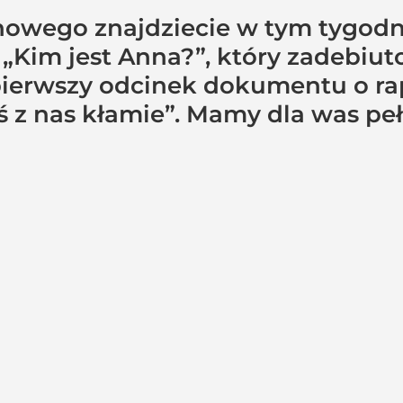
wego znajdziecie w tym tygodniu
 „Kim jest Anna?”, który zadebiu
pierwszy odcinek dokumentu o rape
ś z nas kłamie”. Mamy dla was pe