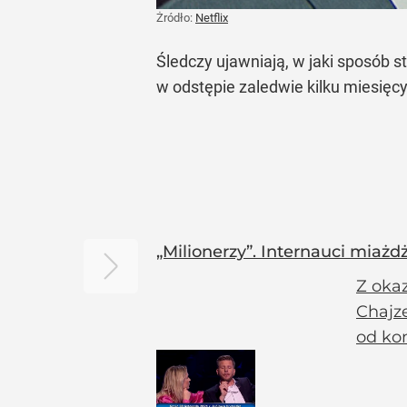
Żródło:
Netflix
Śledczy ujawniają, w jaki sposób
w odstępie zaledwie kilku miesięcy
„Milionerzy”. Internauci miaż
Z okaz
Chajze
od ko