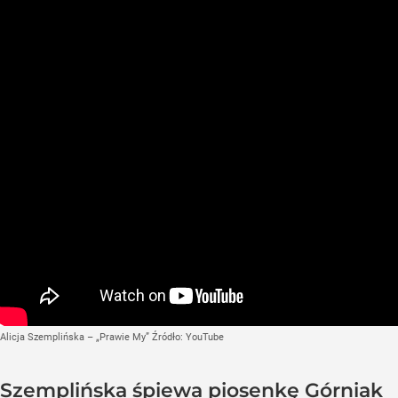
Alicja Szemplińska – „Prawie My”
Źródło:
YouTube
Szemplińska śpiewa piosenkę Górniak