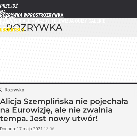
PRZEJDŹ
NA
ROZRYWKA WPROST
STRONĘ
FILMY
SERIALE
GWIAZDY
TELEWIZJA
QUIZY
GALERIE
GŁÓWNĄ
ROZRYWKA
WPROST.PL
UBSKRYBUJ
ZALOGUJ
MENU
Rozrywka
Alicja Szemplińska nie pojechała
na Eurowizję, ale nie zwalnia
tempa. Jest nowy utwór!
Dodano:
17
maja
2021
13:06