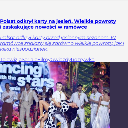
Polsat odkrył karty na jesień. Wielkie powroty
i zaskakujące nowości w ramówce
Polsat odkrył karty przed jesiennym sezonem. W
ramówce znalazły się zarówno wielkie powroty, jak i
kilka niespodzianek.
Telewizja
Seriale
Filmy
Gwiazdy
Rozrywka