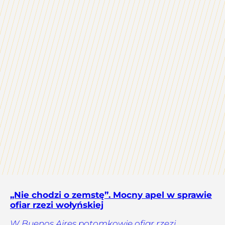
„Nie chodzi o zemstę”. Mocny apel w sprawie
ofiar rzezi wołyńskiej
W Buenos Aires potomkowie ofiar rzezi