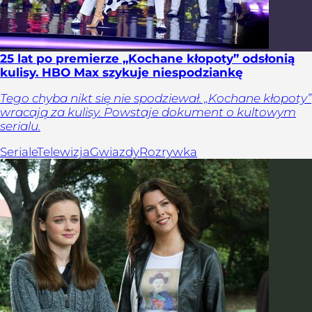
25 lat po premierze „Kochane kłopoty” odsłonią
kulisy. HBO Max szykuje niespodziankę
Tego chyba nikt się nie spodziewał. „Kochane kłopoty”
wracają za kulisy. Powstaje dokument o kultowym
serialu.
Seriale
Telewizja
Gwiazdy
Rozrywka