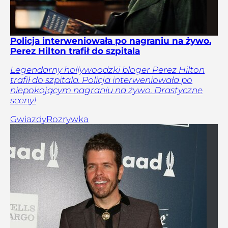
Policja interweniowała po nagraniu na żywo.
Perez Hilton trafił do szpitala
Legendarny hollywoodzki bloger Perez Hilton
trafił do szpitala. Policja interweniowała po
niepokojącym nagraniu na żywo. Drastyczne
sceny!
Gwiazdy
Rozrywka