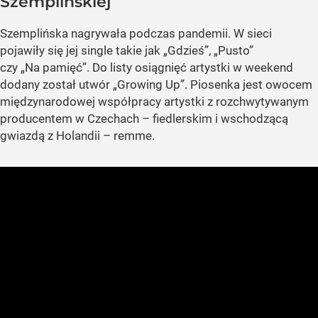
Szemplińskiej
Szemplińska nagrywała podczas pandemii. W sieci
pojawiły się jej single takie jak „Gdzieś”, „Pusto”
czy „Na pamięć”. Do listy osiągnięć artystki w weekend
dodany został utwór „Growing Up”. Piosenka jest owocem
międzynarodowej współpracy artystki z rozchwytywanym
producentem w Czechach – fiedlerskim i wschodzącą
gwiazdą z Holandii – remme.