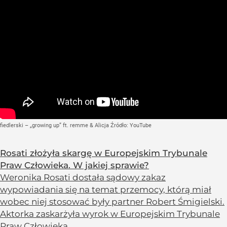
fiedlerski – „growing up” ft. remme & Alicja
Źródło:
YouTube
Rosati złożyła skargę w Europejskim Trybunale
Praw Człowieka. W jakiej sprawie?
Weronika Rosati dostała sądowy zakaz
wypowiadania się na temat przemocy, którą miał
wobec niej stosować były partner Robert Śmigielski.
Aktorka zaskarżyła wyrok w Europejskim Trybunale
Praw Człowieka.