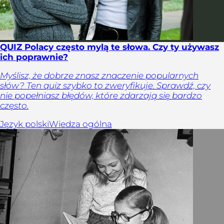
QUIZ Polacy często mylą te słowa. Czy ty używasz
ich poprawnie?
Myślisz, że dobrze znasz znaczenie popularnych
słów? Ten quiz szybko to zweryfikuje. Sprawdź, czy
nie popełniasz błędów, które zdarzają się bardzo
często.
Język polski
Wiedza ogólna