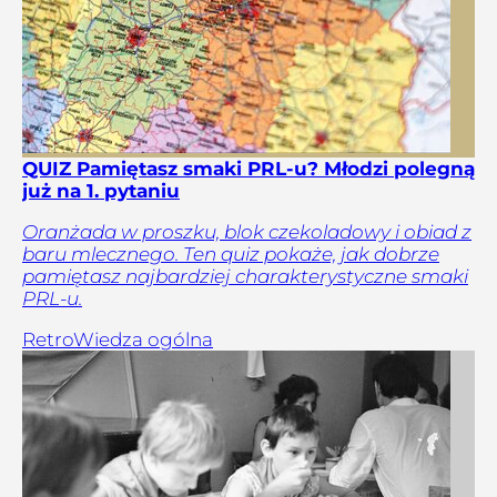
QUIZ Pamiętasz smaki PRL-u? Młodzi polegną
już na 1. pytaniu
Oranżada w proszku, blok czekoladowy i obiad z
baru mlecznego. Ten quiz pokaże, jak dobrze
pamiętasz najbardziej charakterystyczne smaki
PRL-u.
Retro
Wiedza ogólna