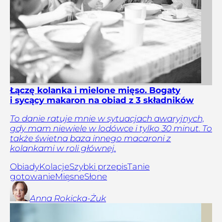
Łączę kolanka i mielone mięso. Bogaty
i sycący makaron na obiad z 3 składników
To danie ratuje mnie w sytuacjach awaryjnych,
gdy mam niewiele w lodówce i tylko 30 minut. To
także świetna baza innego macaroni z
kolankami w roli głównej.
Obiady
Kolacje
Szybki przepis
Tanie
gotowanie
Mięsne
Słone
Anna
Rokicka-Żuk