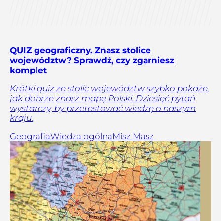
QUIZ geograficzny. Znasz stolice
województw? Sprawdź, czy zgarniesz
komplet
Krótki quiz ze stolic województw szybko pokaże,
jak dobrze znasz mapę Polski. Dziesięć pytań
wystarczy, by przetestować wiedzę o naszym
kraju.
Geografia
Wiedza ogólna
Misz Masz