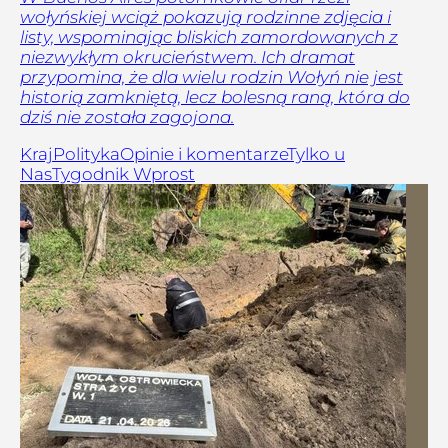
wołyńskiej wciąż pokazują rodzinne zdjęcia i
listy, wspominając bliskich zamordowanych z
niezwykłym okrucieństwem. Ich dramat
przypomina, że dla wielu rodzin Wołyń nie jest
historią zamkniętą, lecz bolesną raną, która do
dziś nie została zagojona.
Kraj
Polityka
Opinie i komentarze
Tylko u
Nas
Tygodnik Wprost