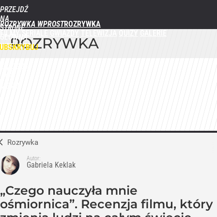
PRZEJDŹ
NA
ROZRYWKA WPROST
STRONĘ
FILMY
SERIALE
GWIAZDY
TELEWIZJA
QUIZY
GALERIE
GŁÓWNĄ
ROZRYWKA
WPROST.PL
UBSKRYBUJ
ZALOGUJ
MENU
Rozrywka
Autor:
Gabriela Keklak
„Czego nauczyła mnie
ośmiornica”. Recenzja filmu, który