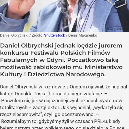
Daniel Olbrychski
/ Źródło:
Shutterstock
/
Denis Makarenko
Daniel Olbrychski jednak będzie jurorem
konkursu Festiwalu Polskich Filmów
Fabularnych w Gdyni. Początkowo taką
możliwość zablokowało mu Ministerstwo
Kultury i Dziedzictwa Narodowego.
Daniel Olbrychski w rozmowie z Onetem ujawnił, że napisał
list do Donalda Tuska, bo ma do niego zaufanie. –
Poczułem się jak w najczarniejszych czasach systemów
totalitarnych – zaczął aktor. Jak wyjaśniał, „wydarzyła się
rzecz niesamowita”, czyli go ocenzurowano. –
Rozumiałbym to, gdybyśmy żyli w czasach PRL-u, kiedy
byłem ostrym przeciwnikiem tego, co się działo w Polsce –