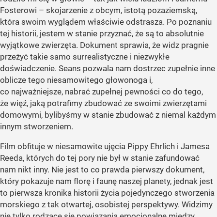
Fosterowi – skojarzenie z obcym, istotą pozaziemską,
która swoim wyglądem właściwie odstrasza. Po poznaniu
tej historii, jestem w stanie przyznać, że są to absolutnie
wyjątkowe zwierzęta. Dokument sprawia, że widz pragnie
przeżyć takie samo surrealistyczne i niezwykłe
doświadczenie. Seans pozwala nam dostrzec zupełnie inne
oblicze tego niesamowitego głowonoga i,
co najważniejsze, nabrać zupełnej pewności co do tego,
że więź, jaką potrafimy zbudować ze swoimi zwierzętami
domowymi, bylibyśmy w stanie zbudować z niemal każdym
innym stworzeniem.
Film obfituje w niesamowite ujęcia Pippy Ehrlich i Jamesa
Reeda, których do tej pory nie był w stanie zafundować
nam nikt inny. Nie jest to co prawda pierwszy dokument,
który pokazuje nam florę i faunę naszej planety, jednak jest
to pierwsza kronika historii życia pojedynczego stworzenia
morskiego z tak otwartej, osobistej perspektywy. Widzimy
nie tylko rodzące się powiązania emocjonalne między