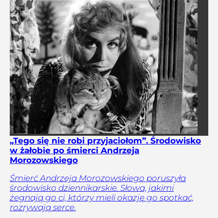
„Tego się nie robi przyjaciołom”. Środowisko
w żałobie po śmierci Andrzeja
Morozowskiego
Śmierć Andrzeja Morozowskiego poruszyła
środowisko dziennikarskie. Słowa, jakimi
żegnają go ci, którzy mieli okazję go spotkać,
rozrywają serce.