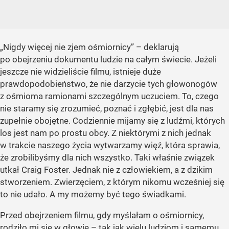
„Nigdy więcej nie zjem ośmiornicy” – deklarują
po obejrzeniu dokumentu ludzie na całym świecie. Jeżeli
jeszcze nie widzieliście filmu, istnieje duże
prawdopodobieństwo, że nie darzycie tych głowonogów
z ośmioma ramionami szczególnym uczuciem. To, czego
nie staramy się zrozumieć, poznać i zgłębić, jest dla nas
zupełnie obojętne. Codziennie mijamy się z ludźmi, których
los jest nam po prostu obcy. Z niektórymi z nich jednak
w trakcie naszego życia wytwarzamy więź, która sprawia,
że zrobilibyśmy dla nich wszystko. Taki właśnie związek
utkał Craig Foster. Jednak nie z człowiekiem, a z dzikim
stworzeniem. Zwierzęciem, z którym nikomu wcześniej się
to nie udało. A my możemy być tego świadkami.
Przed obejrzeniem filmu, gdy myślałam o ośmiornicy,
rodziło mi się w głowie – tak jak wielu ludziom i samemu