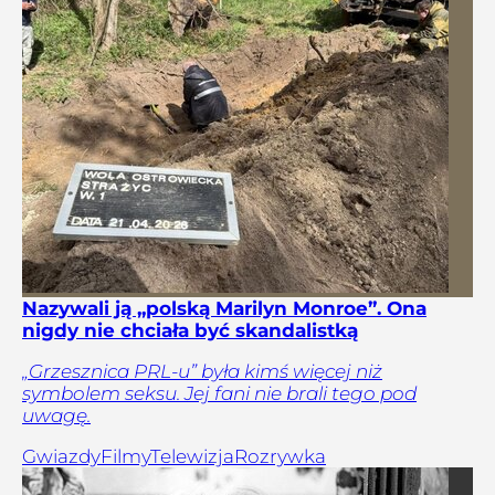
Nazywali ją „polską Marilyn Monroe”. Ona
nigdy nie chciała być skandalistką
„Grzesznica PRL-u” była kimś więcej niż
symbolem seksu. Jej fani nie brali tego pod
uwagę.
Gwiazdy
Filmy
Telewizja
Rozrywka