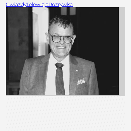
Gwiazdy
Telewizja
Rozrywka