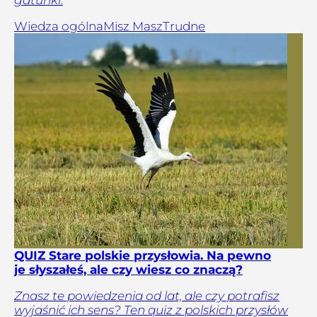
gatunki.
Wiedza ogólna
Misz Masz
Trudne
QUIZ Stare polskie przysłowia. Na pewno
je słyszałeś, ale czy wiesz co znaczą?
Znasz te powiedzenia od lat, ale czy potrafisz
wyjaśnić ich sens? Ten quiz z polskich przysłów