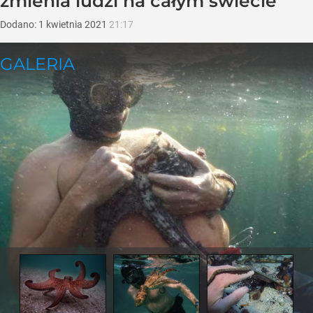
zmienia ludzi na całym świecie
Dodano:
1
kwietnia
2021
21:17