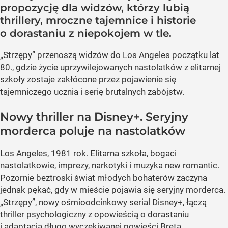
propozycję dla widzów, którzy lubią
thrillery, mroczne tajemnice i historie
o dorastaniu z niepokojem w tle.
„Strzępy” przenoszą widzów do Los Angeles początku lat
80., gdzie życie uprzywilejowanych nastolatków z elitarnej
szkoły zostaje zakłócone przez pojawienie się
tajemniczego ucznia i serię brutalnych zabójstw.
Nowy thriller na Disney+. Seryjny
morderca poluje na nastolatków
Los Angeles, 1981 rok. Elitarna szkoła, bogaci
nastolatkowie, imprezy, narkotyki i muzyka new romantic.
Pozornie beztroski świat młodych bohaterów zaczyna
jednak pękać, gdy w mieście pojawia się seryjny morderca.
„Strzępy”, nowy ośmioodcinkowy serial Disney+, łączą
thriller psychologiczny z opowieścią o dorastaniu
i adaptacją długo wyczekiwanej powieści Breta...