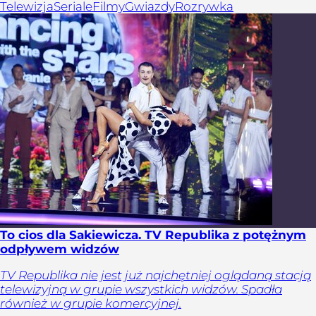
Telewizja
Seriale
Filmy
Gwiazdy
Rozrywka
To cios dla Sakiewicza. TV Republika z potężnym
odpływem widzów
TV Republika nie jest już najchętniej oglądaną stacją
telewizyjną w grupie wszystkich widzów. Spadła
również w grupie komercyjnej.