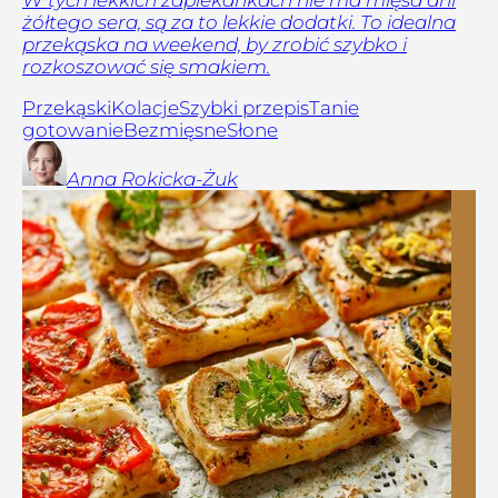
W tych lekkich zapiekankach nie ma mięsa ani
żółtego sera, są za to lekkie dodatki. To idealna
przekąska na weekend, by zrobić szybko i
rozkoszować się smakiem.
Przekąski
Kolacje
Szybki przepis
Tanie
gotowanie
Bezmięsne
Słone
Anna
Rokicka-Żuk