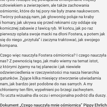
człowiekiem a zwierzęciem, ale także zachowania
ośmiornic, które do tej pory nie były znane naukowcom.
Twórcy pokazują nam, jak głowonóg poluje na kraby
i homary, jak ukrywa się przed rekinami czy oddaje się
komicznej zabawie z ławicą ryb. W końcu, jak po raz
pierwszy oplata swoje macki na dłoni Fostera, a potem jak
się do niego „przytula” i zaczyna traktować, jak swojego
kompana.
Czego więc nauczyła Fostera ośmiornica? I czego nauczyła
nas? Z pewnością tego, jak mało wiemy na temat istot,
z którymi żyjemy na tej planecie i jak niewiele
odzwierciedlenia w rzeczywistości ma nasza hierarchia
gatunków. Żyjące kilka miesięcy stworzenie uświadamia
nam, jak bardzo jest podobne do nas samych. A my
chłoniemy ten film, wypełnieni po brzegi zachwytem.
To uczta wizualna dla oczu i emocjonalna podróż dla duszy.
Dokument „Czego nauczyła mnie ośmiornica” Pippy Ehrlich