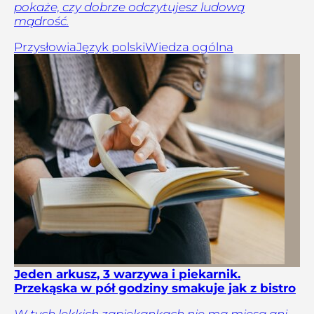
pokaże, czy dobrze odczytujesz ludową
mądrość.
Przysłowia
Język polski
Wiedza ogólna
Jeden arkusz, 3 warzywa i piekarnik.
Przekąska w pół godziny smakuje jak z bistro