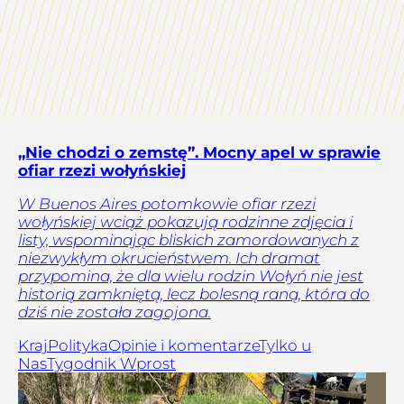
„Nie chodzi o zemstę”. Mocny apel w sprawie
ofiar rzezi wołyńskiej
W Buenos Aires potomkowie ofiar rzezi
wołyńskiej wciąż pokazują rodzinne zdjęcia i
listy, wspominając bliskich zamordowanych z
niezwykłym okrucieństwem. Ich dramat
przypomina, że dla wielu rodzin Wołyń nie jest
historią zamkniętą, lecz bolesną raną, która do
dziś nie została zagojona.
Kraj
Polityka
Opinie i komentarze
Tylko u
Nas
Tygodnik Wprost