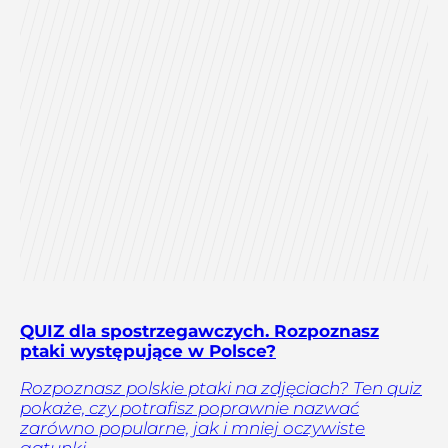
QUIZ dla spostrzegawczych. Rozpoznasz
ptaki występujące w Polsce?
Rozpoznasz polskie ptaki na zdjęciach? Ten quiz
pokaże, czy potrafisz poprawnie nazwać
zarówno popularne, jak i mniej oczywiste