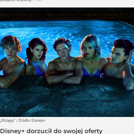
„Strzępy”
/ Źródło:
Disney+
Disney+ dorzucił do swojej oferty