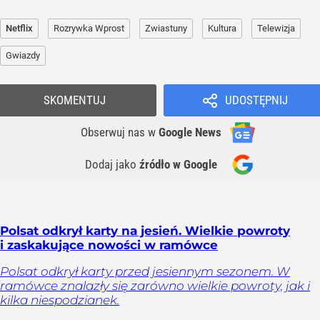
Netflix
Rozrywka Wprost
Zwiastuny
Kultura
Telewizja
Gwiazdy
SKOMENTUJ
UDOSTĘPNIJ
Obserwuj nas
w
Google News
Dodaj jako
źródło w Google
Polsat odkrył karty na jesień. Wielkie powroty
i zaskakujące nowości w ramówce
Polsat odkrył karty przed jesiennym sezonem. W
ramówce znalazły się zarówno wielkie powroty, jak i
kilka niespodzianek.