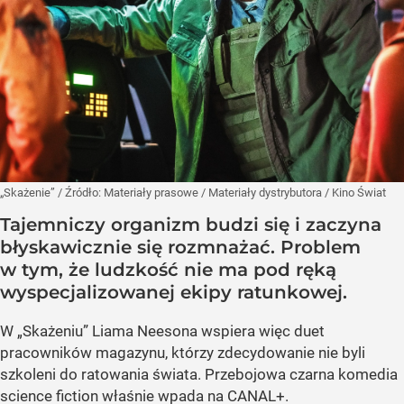
„Skażenie”
/ Źródło:
Materiały prasowe
/
Materiały dystrybutora / Kino Świat
Tajemniczy organizm budzi się i zaczyna
błyskawicznie się rozmnażać. Problem
w tym, że ludzkość nie ma pod ręką
wyspecjalizowanej ekipy ratunkowej.
W „Skażeniu” Liama Neesona wspiera więc duet
pracowników magazynu, którzy zdecydowanie nie byli
szkoleni do ratowania świata. Przebojowa czarna komedia
science fiction właśnie wpada na CANAL+.