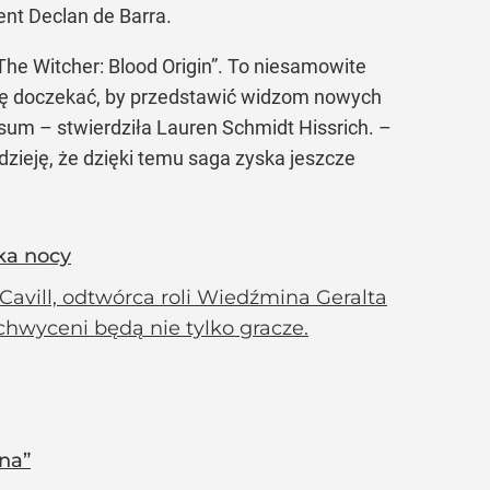
nt Declan de Barra.
he Witcher: Blood Origin”. To niesamowite
ię doczekać, by przedstawić widzom nowych
sum – stwierdziła Lauren Schmidt Hissrich. –
zieję, że dzięki temu saga zyska jeszcze
ka nocy
Cavill, odtwórca roli Wiedźmina Geralta
achwyceni będą nie tylko gracze.
na”