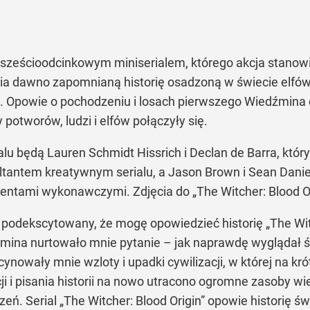
ć sześcioodcinkowym miniserialem, którego akcja stanow
a dawno zapomnianą historię osadzoną w świecie elfów, 
. Opowie o pochodzeniu i losach pierwszego Wiedźmina 
y potworów, ludzi i elfów połączyły się.
 będą Lauren Schmidt Hissrich i Declan de Barra, który
tantem kreatywnym serialu, a Jason Brown i Sean Danie
entami wykonawczymi. Zdjęcia do „The Witcher: Blood Orig
m podekscytowany, że mogę opowiedzieć historię „The Witc
źmina nurtowało mnie pytanie – jak naprawdę wyglądał ś
ynowały mnie wzloty i upadki cywilizacji, w której na kró
i i pisania historii na nowo utracono ogromne zasoby wi
ń. Serial „The Witcher: Blood Origin” opowie historię św