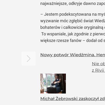
najważniejsze, odkryje dawno zap
– Jestem podekscytowana na myśl o
wyzwanie móc zgłębić świat Wiedź
bohaterów i całkowicie oryginalną
To wspaniale, jak zgodnie z pierw
większe rzesze fanów – dodał od s
Nowy potwór Wiedźmina. Henry 
Nie ob
z Rivi
Michał Żebrowski zaskoczył z