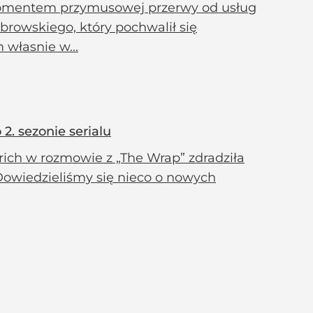
 momentem przymusowej przerwy od usług
browskiego, który pochwalił się
własnie w...
2. sezonie serialu
ich w rozmowie z „The Wrap” zdradziła
Dowiedzieliśmy się nieco o nowych