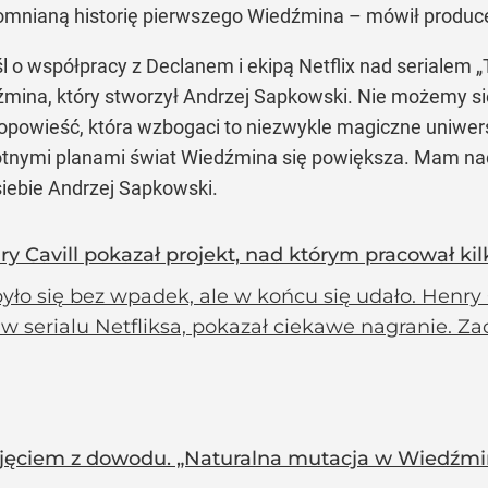
omnianą historię pierwszego Wiedźmina – mówił produce
 współpracy z Declanem i ekipą Netflix nad serialem „T
mina, który stworzył Andrzej Sapkowski. Nie możemy s
 opowieść, która wzbogaci to niezwykle magiczne uniwer
otnymi planami świat Wiedźmina się powiększa. Mam nad
iebie Andrzej Sapkowski.
Cavill pokazał projekt, nad którym pracował kil
yło się bez wpadek, ale w końcu się udało. Henry 
i w serialu Netfliksa, pokazał ciekawe nagranie. Z
djęciem z dowodu. „Naturalna mutacja w Wiedźmi