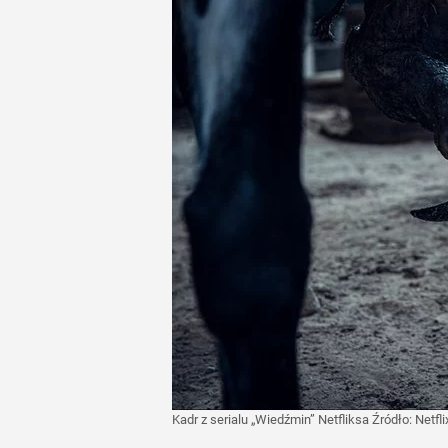
Kadr z serialu „Wiedźmin” Netfliksa
Źródło:
Netfli