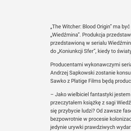
„The Witcher: Blood Origin” ma by
„Wiedźmina”. Produkcja przedstawi
przedstawioną w serialu Wiedźmin
do „Koniunkcji Sfer”, kiedy to świat
Producentami wykonawczymi serialu
Andrzej Sapkowski zostanie konsul
Sawko z Platige Films będą produc
– Jako wielbiciel fantastyki jeste
przeczytałem książkę z sagi Wied
się przybycie ludzi? Od zawsze fasc
bezpowrotnie w procesie kolonizacj
jedynie urywki prawdziwych wydarze