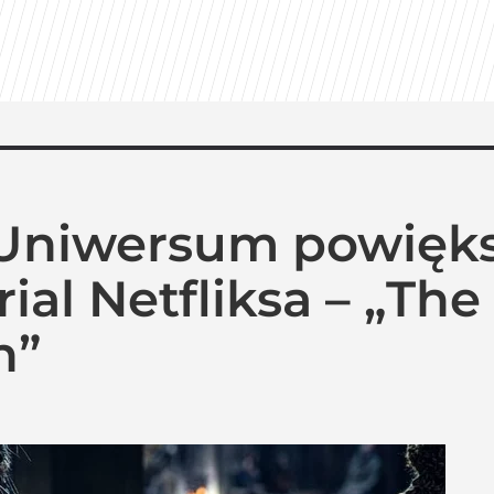
Uniwersum powięks
rial Netfliksa – „The
n”