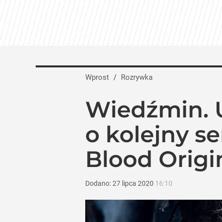
Wprost
/
Rozrywka
Wiedźmin. 
o kolejny se
Blood Origi
Dodano:
27
lipca
2020
16:10