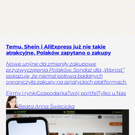
Temu, Shein i AliExpress już nie takie
atrakcyjne. Polaków zapytano o zakupy
Nowe unijne cła zmieniły zakupowe
przyzwyczajenia Polaków. Sondaż dla „Wprost”
pokazuje, że niemal połowa badanych
ograniczyła zakupy na azjatyckich platformach.
Firmy i rynki
Gospodarka
Twój portfel
Tylko u Nas
Beata Anna
Święcicka