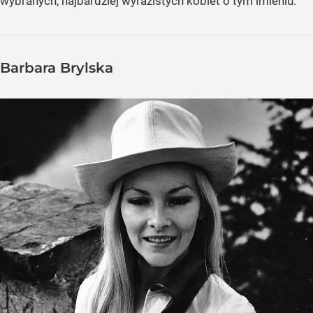
wybranych, najbardziej wyrazistych kobiet o tym imieniu.
Barbara Brylska