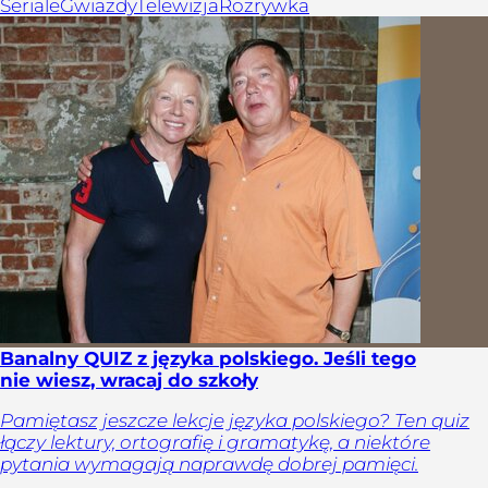
Seriale
Gwiazdy
Telewizja
Rozrywka
Banalny QUIZ z języka polskiego. Jeśli tego
nie wiesz, wracaj do szkoły
Pamiętasz jeszcze lekcje języka polskiego? Ten quiz
łączy lektury, ortografię i gramatykę, a niektóre
pytania wymagają naprawdę dobrej pamięci.