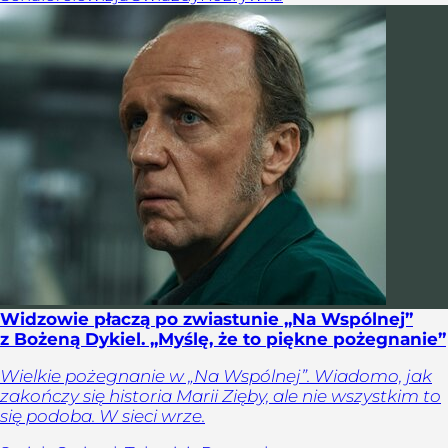
Widzowie płaczą po zwiastunie „Na Wspólnej”
z Bożeną Dykiel. „Myślę, że to piękne pożegnanie”
Wielkie pożegnanie w „Na Wspólnej”. Wiadomo, jak
zakończy się historia Marii Zięby, ale nie wszystkim to
się podoba. W sieci wrze.