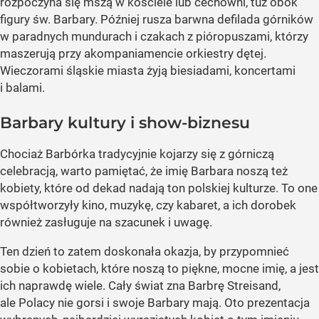
rozpoczyna się mszą w kościele lub cechowni, tuż obok
figury św. Barbary. Później rusza barwna defilada górników
w paradnych mundurach i czakach z pióropuszami, którzy
maszerują przy akompaniamencie orkiestry dętej.
Wieczorami śląskie miasta żyją biesiadami, koncertami
i balami.
Barbary kultury i show-biznesu
Chociaż Barbórka tradycyjnie kojarzy się z górniczą
celebracją, warto pamiętać, że imię Barbara noszą też
kobiety, które od dekad nadają ton polskiej kulturze. To one
współtworzyły kino, muzykę, czy kabaret, a ich dorobek
również zasługuje na szacunek i uwagę.
Ten dzień to zatem doskonała okazja, by przypomnieć
sobie o kobietach, które noszą to piękne, mocne imię, a jest
ich naprawdę wiele. Cały świat zna Barbrę Streisand,
ale Polacy nie gorsi i swoje Barbary mają. Oto prezentacja