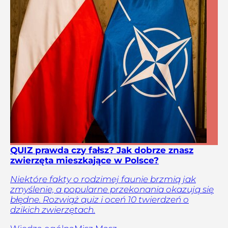
QUIZ prawda czy fałsz? Jak dobrze znasz
zwierzęta mieszkające w Polsce?
Niektóre fakty o rodzimej faunie brzmią jak
zmyślenie, a popularne przekonania okazują się
błędne. Rozwiąż quiz i oceń 10 twierdzeń o
dzikich zwierzętach.