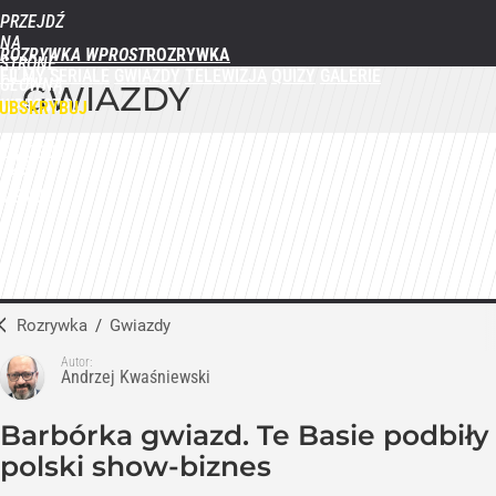
PRZEJDŹ
NA
ROZRYWKA WPROST
STRONĘ
FILMY
SERIALE
GWIAZDY
TELEWIZJA
QUIZY
GALERIE
GŁÓWNĄ
GWIAZDY
WPROST.PL
UBSKRYBUJ
ZALOGUJ
MENU
Rozrywka
/
Gwiazdy
Autor:
Andrzej Kwaśniewski
Barbórka gwiazd. Te Basie podbiły
polski show-biznes