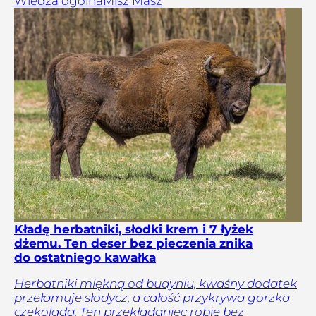
Wiedza ogólna
Misz Masz
Kładę herbatniki, słodki krem i 7 łyżek
dżemu. Ten deser bez pieczenia znika
do ostatniego kawałka
Herbatniki miękną od budyniu, kwaśny dodatek
przełamuje słodycz, a całość przykrywa gorzka
czekolada. Ten przekładaniec robię bez