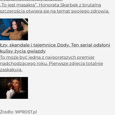
„To jest masakra”. Honorata Skarbek z brutalną
szczerością otwiera się na temat swojego zdrowia.
Łzy, skandale i tajemnice Dody. Ten serial odsłoni
kulisy życia gwiazdy
To może być jedna z najgorętszych premier
nadchodzącego roku. Pierwsze zdjęcia totalnie
zaskakują.
Źródło:
WPROST.pl