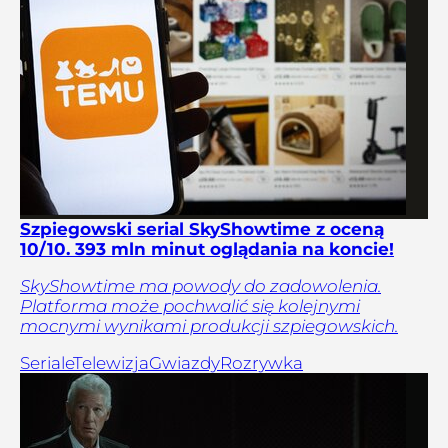
Szpiegowski serial SkyShowtime z oceną
10/10. 393 mln minut oglądania na koncie!
SkyShowtime ma powody do zadowolenia.
Platforma może pochwalić się kolejnymi
mocnymi wynikami produkcji szpiegowskich.
Seriale
Telewizja
Gwiazdy
Rozrywka