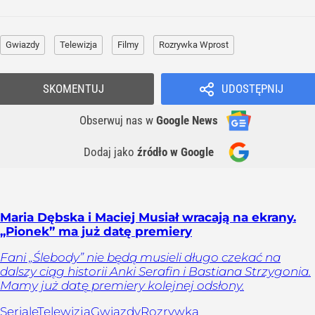
Gwiazdy
Telewizja
Filmy
Rozrywka Wprost
SKOMENTUJ
UDOSTĘPNIJ
Obserwuj nas
w
Google News
Dodaj jako
źródło w Google
Maria Dębska i Maciej Musiał wracają na ekrany.
„Pionek” ma już datę premiery
Fani „Ślebody” nie będą musieli długo czekać na
dalszy ciąg historii Anki Serafin i Bastiana Strzygonia.
Mamy już datę premiery kolejnej odsłony.
Seriale
Telewizja
Gwiazdy
Rozrywka