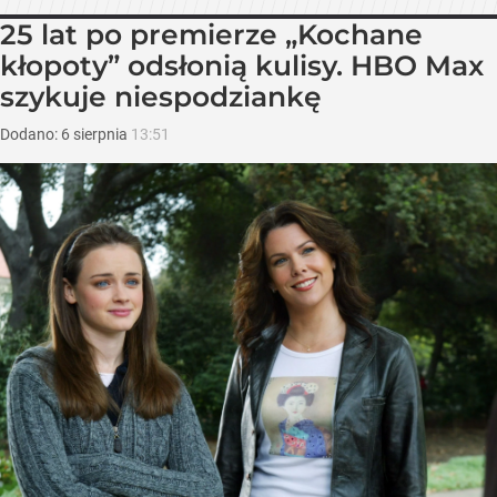
25 lat po premierze „Kochane
kłopoty” odsłonią kulisy. HBO Max
szykuje niespodziankę
Dodano:
6
sierpnia
13:51