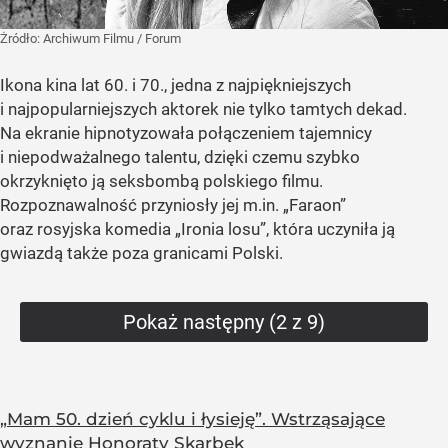
Żródło:
Archiwum Filmu / Forum
Ikona kina lat 60. i 70., jedna z najpiękniejszych
i najpopularniejszych aktorek nie tylko tamtych dekad.
Na ekranie hipnotyzowała połączeniem tajemnicy
i niepodważalnego talentu, dzięki czemu szybko
okrzyknięto ją seksbombą polskiego filmu.
Rozpoznawalność przyniosły jej m.in. „Faraon”
oraz rosyjska komedia „Ironia losu”, która uczyniła ją
gwiazdą także poza granicami Polski.
Pokaż następny (2 z 9)
„Mam 50. dzień cyklu i łysieję”. Wstrząsające
wyznanie Honoraty Skarbek