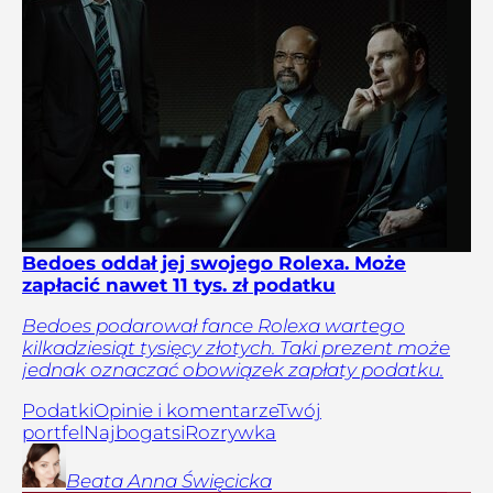
Bedoes oddał jej swojego Rolexa. Może
zapłacić nawet 11 tys. zł podatku
Bedoes podarował fance Rolexa wartego
kilkadziesiąt tysięcy złotych. Taki prezent może
jednak oznaczać obowiązek zapłaty podatku.
Podatki
Opinie i komentarze
Twój
portfel
Najbogatsi
Rozrywka
Beata Anna
Święcicka