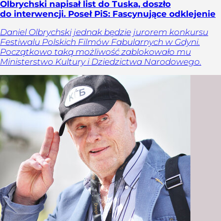
Olbrychski napisał list do Tuska, doszło
do interwencji. Poseł PiS: Fascynujące odklejenie
Daniel Olbrychski jednak będzie jurorem konkursu
Festiwalu Polskich Filmów Fabularnych w Gdyni.
Początkowo taką możliwość zablokowało mu
Ministerstwo Kultury i Dziedzictwa Narodowego.