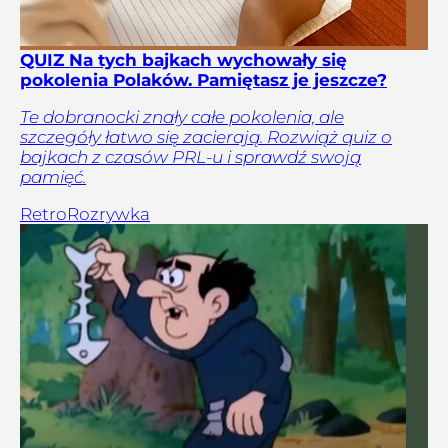
QUIZ Na tych bajkach wychowały się
pokolenia Polaków. Pamiętasz je jeszcze?
Te dobranocki znały całe pokolenia, ale
szczegóły łatwo się zacierają. Rozwiąż quiz o
bajkach z czasów PRL-u i sprawdź swoją
pamięć.
Retro
Rozrywka