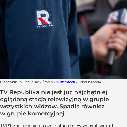
Pracownik TV Republika
/ Źródło:
Shutterstock
/
Longfin Media
TV Republika nie jest już najchętniej
oglądaną stacją telewizyjną w grupie
wszystkich widzów. Spadła również
w grupie komercyjnej.
TVP1 znalazła się na czele stacji telewizyjnych wśród