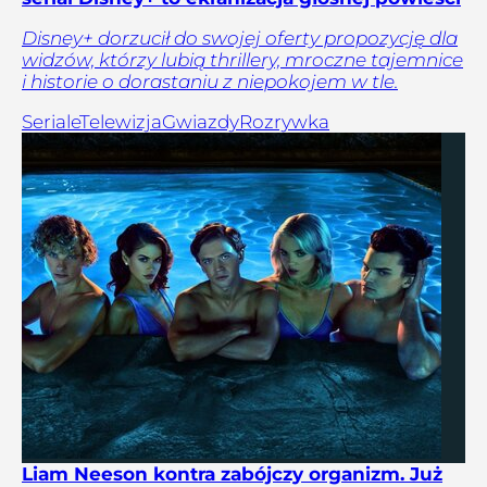
Disney+ dorzucił do swojej oferty propozycję dla
widzów, którzy lubią thrillery, mroczne tajemnice
i historie o dorastaniu z niepokojem w tle.
Seriale
Telewizja
Gwiazdy
Rozrywka
Liam Neeson kontra zabójczy organizm. Już