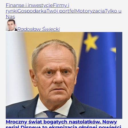
Finanse i inwestycje
Firmy i
rynki
Gospodarka
Twój portfel
Motoryzacja
Tylko u
Nas
Radosław
Święcki
Mroczny świat bogatych nastolatków. Nowy
serial Disney+ to ekranizacja głośnej powieści