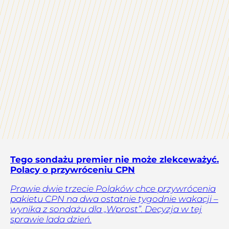
Tego sondażu premier nie może zlekceważyć.
Polacy o przywróceniu CPN
Prawie dwie trzecie Polaków chce przywrócenia
pakietu CPN na dwa ostatnie tygodnie wakacji –
wynika z sondażu dla „Wprost”. Decyzja w tej
sprawie lada dzień.