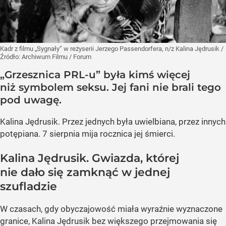
Kadr z filmu „Sygnały” w reżyserii Jerzego Passendorfera, n/z Kalina Jędrusik
/
Źródło:
Archiwum Filmu / Forum
„Grzesznica PRL-u” była kimś więcej
niż symbolem seksu. Jej fani nie brali tego
pod uwagę.
Kalina Jędrusik. Przez jednych była uwielbiana, przez innych
potępiana. 7 sierpnia mija rocznica jej śmierci.
Kalina Jędrusik. Gwiazda, której
nie dało się zamknąć w jednej
szufladzie
W czasach, gdy obyczajowość miała wyraźnie wyznaczone
granice, Kalina Jędrusik bez większego przejmowania się