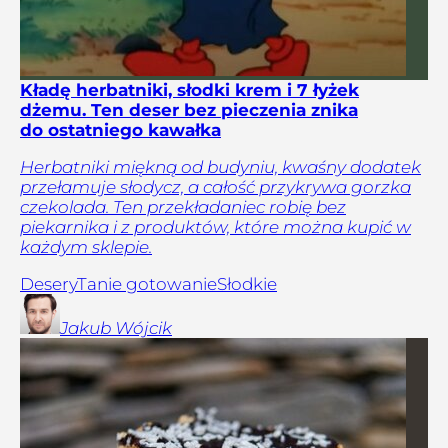
Kładę herbatniki, słodki krem i 7 łyżek
dżemu. Ten deser bez pieczenia znika
do ostatniego kawałka
Herbatniki miękną od budyniu, kwaśny dodatek
przełamuje słodycz, a całość przykrywa gorzka
czekolada. Ten przekładaniec robię bez
piekarnika i z produktów, które można kupić w
każdym sklepie.
Desery
Tanie gotowanie
Słodkie
Jakub
Wójcik