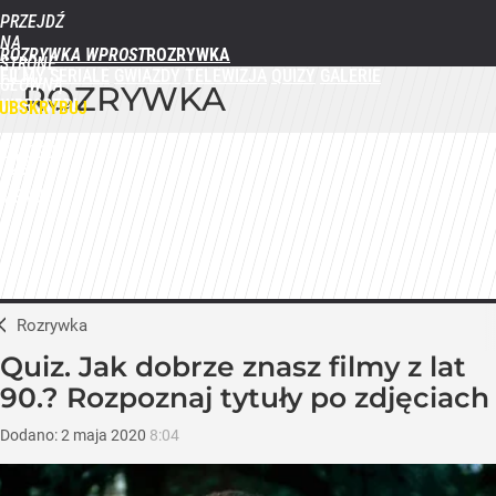
PRZEJDŹ
NA
ROZRYWKA WPROST
STRONĘ
FILMY
SERIALE
GWIAZDY
TELEWIZJA
QUIZY
GALERIE
GŁÓWNĄ
ROZRYWKA
WPROST.PL
UBSKRYBUJ
ZALOGUJ
MENU
Rozrywka
Quiz. Jak dobrze znasz filmy z lat
90.? Rozpoznaj tytuły po zdjęciach
Dodano:
2
maja
2020
8:04