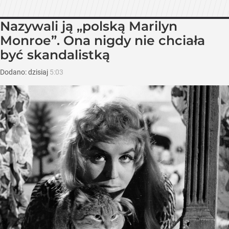
Nazywali ją „polską Marilyn
Monroe”. Ona nigdy nie chciała
być skandalistką
Dodano:
dzisiaj
5:03