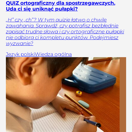
QUIZ ortograficzny dla spostrzegawczych.
Uda ci się uniknąć pułapki?
„H” czy „ch”? W tym quizie łatwo o chwilę
zawahania. Sprawdź, czy potrafisz bezbłędnie
zapisać trudne słowa i czy ortograficzne pułapki
nie odbiorą ci kompletu punktów. Podejmiesz
wyzwanie?
Język polski
Wiedza ogólna