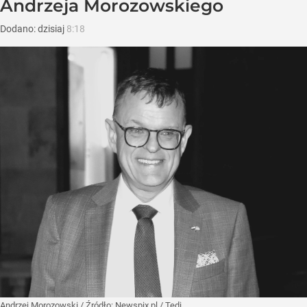
Andrzeja Morozowskiego
Dodano:
dzisiaj
8:18
Andrzej Morozowski
/ Źródło:
Newspix.pl
/
Tedi