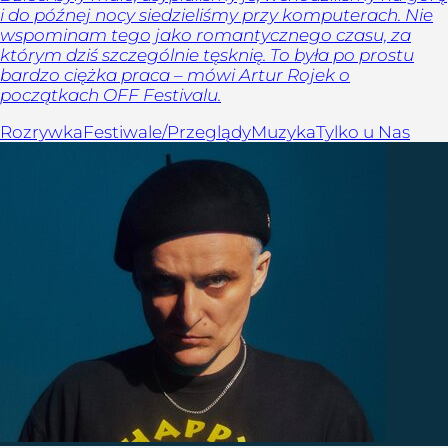
i do późnej nocy siedzieliśmy przy komputerach. Nie
wspominam tego jako romantycznego czasu, za
którym dziś szczególnie tęsknię. To była po prostu
bardzo ciężka praca – mówi Artur Rojek o
początkach OFF Festivalu.
Rozrywka
Festiwale/Przeglądy
Muzyka
Tylko u Nas