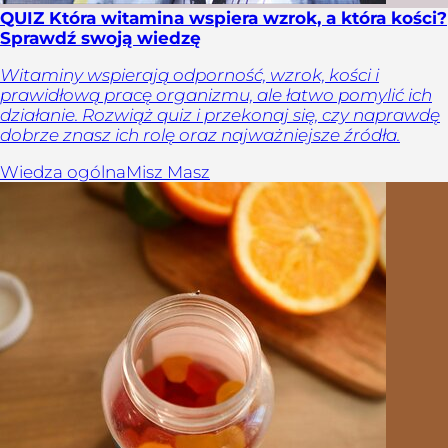
QUIZ Która witamina wspiera wzrok, a która kości?
Sprawdź swoją wiedzę
Witaminy wspierają odporność, wzrok, kości i
prawidłową pracę organizmu, ale łatwo pomylić ich
działanie. Rozwiąż quiz i przekonaj się, czy naprawdę
dobrze znasz ich rolę oraz najważniejsze źródła.
Wiedza ogólna
Misz Masz