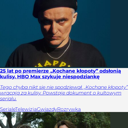
25 lat po premierze „Kochane kłopoty” odsłonią
kulisy. HBO Max szykuje niespodziankę
Tego chyba nikt się nie spodziewał. „Kochane kłopoty”
wracają za kulisy. Powstaje dokument o kultowym
serialu.
Seriale
Telewizja
Gwiazdy
Rozrywka