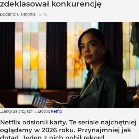
zdeklasował konkurencję
Dodano:
6
sierpnia
12:48
„Zabójcza przyjaźń”
/ Źródło:
Netflix
Netflix odsłonił karty. Te seriale najchętniej
oglądamy w 2026 roku. Przynajmniej jak
dotąd. Jeden z nich pobił rekord.