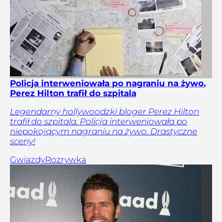
Policja interweniowała po nagraniu na żywo.
Perez Hilton trafił do szpitala
Legendarny hollywoodzki bloger Perez Hilton
trafił do szpitala. Policja interweniowała po
niepokojącym nagraniu na żywo. Drastyczne
sceny!
Gwiazdy
Rozrywka