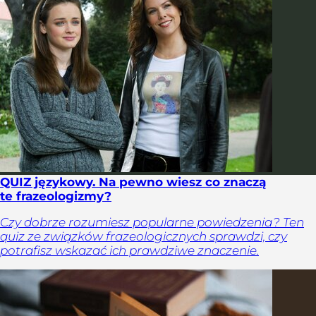
QUIZ językowy. Na pewno wiesz co znaczą
te frazeologizmy?
Czy dobrze rozumiesz popularne powiedzenia? Ten
quiz ze związków frazeologicznych sprawdzi, czy
potrafisz wskazać ich prawdziwe znaczenie.