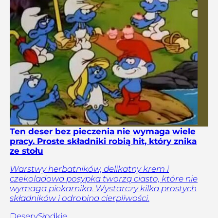
Ten deser bez pieczenia nie wymaga wiele
pracy. Proste składniki robią hit, który znika
ze stołu
Warstwy herbatników, delikatny krem i
czekoladowa posypka tworzą ciasto, które nie
wymaga piekarnika. Wystarczy kilka prostych
składników i odrobina cierpliwości.
Desery
Słodkie