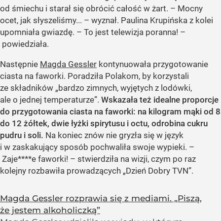
od śmiechu i starał się obrócić całość w żart. – Mocny
ocet, jak słyszeliśmy... – wyznał. Paulina Krupińska z kolei
upomniała gwiazdę. – To jest telewizja poranna! –
powiedziała.
Następnie
Magda Gessler
kontynuowała przygotowanie
ciasta na faworki. Poradziła Polakom, by korzystali
ze składników „bardzo zimnych, wyjętych z lodówki,
ale o jednej temperaturze”.
Wskazała też idealne proporcje
do przygotowania ciasta na faworki: na kilogram mąki od 8
do 12 żółtek, dwie łyżki spirytusu i octu, odrobina cukru
pudru i soli.
Na koniec znów nie gryzła się w język
i w zaskakujący sposób pochwaliła swoje wypieki. –
Zaje****e faworki! – stwierdziła na wizji, czym po raz
kolejny rozbawiła prowadzących „Dzień Dobry TVN”.
Magda Gessler rozprawia się z mediami. „Piszą,
że jestem alkoholiczką”