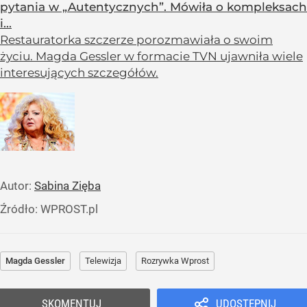
pytania w „Autentycznych”. Mówiła o kompleksach
i...
Restauratorka szczerze porozmawiała o swoim
życiu. Magda Gessler w formacie TVN ujawniła wiele
interesujących szczegółów.
Autor:
Sabina Zięba
Źródło:
WPROST.pl
Magda Gessler
Telewizja
Rozrywka Wprost
SKOMENTUJ
UDOSTĘPNIJ