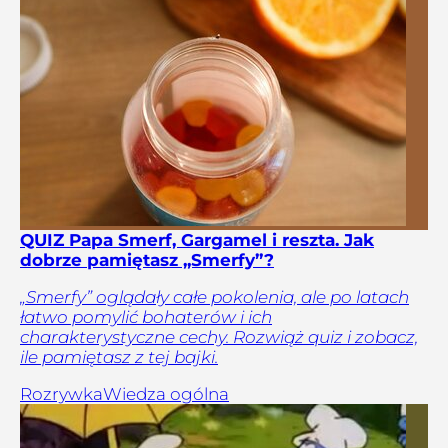
QUIZ Papa Smerf, Gargamel i reszta. Jak
dobrze pamiętasz „Smerfy”?
„Smerfy” oglądały całe pokolenia, ale po latach
łatwo pomylić bohaterów i ich
charakterystyczne cechy. Rozwiąż quiz i zobacz,
ile pamiętasz z tej bajki.
Rozrywka
Wiedza ogólna