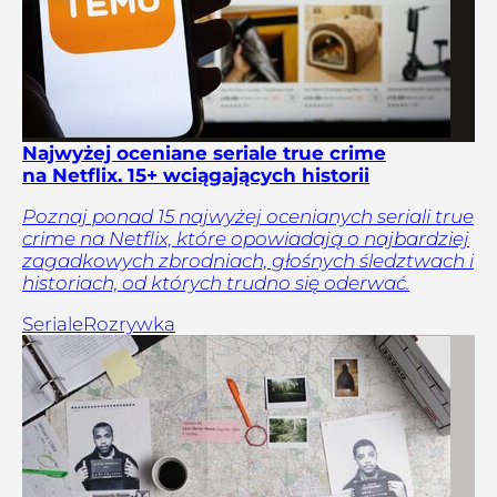
Najwyżej oceniane seriale true crime
na Netflix. 15+ wciągających historii
Poznaj ponad 15 najwyżej ocenianych seriali true
crime na Netflix, które opowiadają o najbardziej
zagadkowych zbrodniach, głośnych śledztwach i
historiach, od których trudno się oderwać.
Seriale
Rozrywka