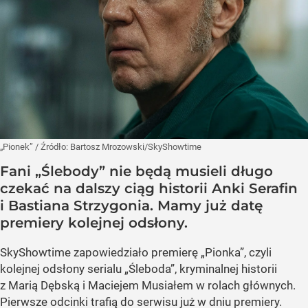
„Pionek”
/ Źródło:
Bartosz Mrozowski/SkyShowtime
Fani „Ślebody” nie będą musieli długo
czekać na dalszy ciąg historii Anki Serafin
i Bastiana Strzygonia. Mamy już datę
premiery kolejnej odsłony.
SkyShowtime zapowiedziało premierę „Pionka”, czyli
kolejnej odsłony serialu „Śleboda”, kryminalnej historii
z Marią Dębską i Maciejem Musiałem w rolach głównych.
Pierwsze odcinki trafią do serwisu już w dniu premiery.