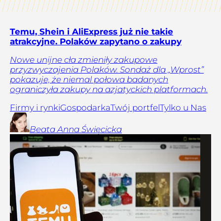
Temu, Shein i AliExpress już nie takie
atrakcyjne. Polaków zapytano o zakupy
Nowe unijne cła zmieniły zakupowe
przyzwyczajenia Polaków. Sondaż dla „Wprost”
pokazuje, że niemal połowa badanych
ograniczyła zakupy na azjatyckich platformach.
Firmy i rynki
Gospodarka
Twój portfel
Tylko u Nas
Beata Anna
Święcicka