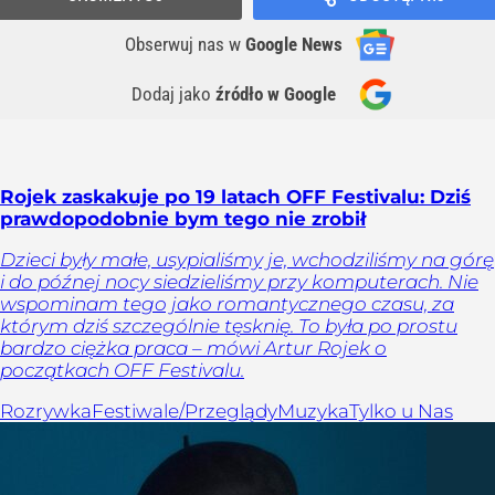
Obserwuj nas
w
Google News
Dodaj jako
źródło w Google
Rojek zaskakuje po 19 latach OFF Festivalu: Dziś
prawdopodobnie bym tego nie zrobił
Dzieci były małe, usypialiśmy je, wchodziliśmy na górę
i do późnej nocy siedzieliśmy przy komputerach. Nie
wspominam tego jako romantycznego czasu, za
którym dziś szczególnie tęsknię. To była po prostu
bardzo ciężka praca – mówi Artur Rojek o
początkach OFF Festivalu.
Rozrywka
Festiwale/Przeglądy
Muzyka
Tylko u Nas