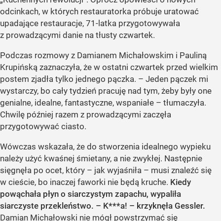
odcinkach, w których restauratorka próbuje uratować
upadające restauracje, 71-latka przygotowywała
z prowadzącymi danie na tłusty czwartek.
Podczas rozmowy z Damianem Michałowskim i Pauliną
Krupińską zaznaczyła, że w ostatni czwartek przed wielkim
postem zjadła tylko jednego pączka. – Jeden pączek mi
wystarczy, bo cały tydzień pracuję nad tym, żeby były one
genialne, idealne, fantastyczne, wspaniałe – tłumaczyła.
Chwilę później razem z prowadzącymi zaczęła
przygotowywać ciasto.
Wówczas wskazała, że do stworzenia idealnego wypieku
należy użyć kwaśnej śmietany, a nie zwykłej. Następnie
sięgnęła po ocet, który – jak wyjaśniła – musi znaleźć się
w cieście, bo inaczej faworki nie będą kruche.
Kiedy
powąchała płyn o siarczystym zapachu, wypaliła
siarczyste przekleństwo. – K***a! – krzyknęła Gessler.
Damian Michałowski nie mógł powstrzymać się