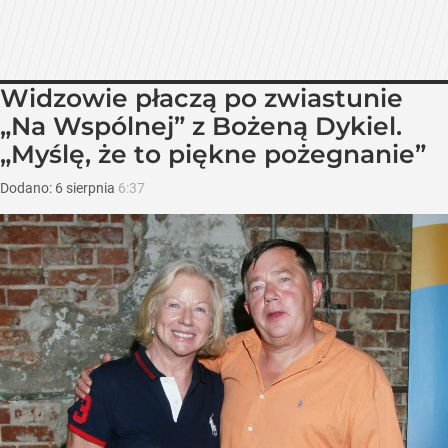
Widzowie płaczą po zwiastunie
„Na Wspólnej” z Bożeną Dykiel.
„Myślę, że to piękne pożegnanie”
Dodano:
6
sierpnia
6:37