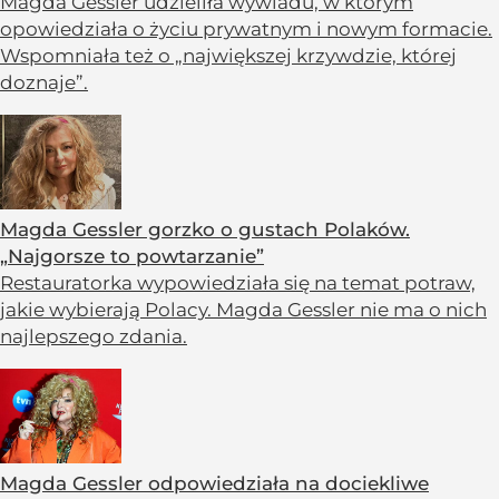
Magda Gessler udzieliła wywiadu, w którym
opowiedziała o życiu prywatnym i nowym formacie.
Wspomniała też o „największej krzywdzie, której
doznaje”.
Magda Gessler gorzko o gustach Polaków.
„Najgorsze to powtarzanie”
Restauratorka wypowiedziała się na temat potraw,
jakie wybierają Polacy. Magda Gessler nie ma o nich
najlepszego zdania.
Magda Gessler odpowiedziała na dociekliwe