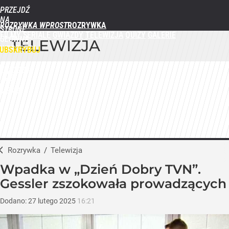
PRZEJDŹ
NA
ROZRYWKA WPROST
STRONĘ
FILMY
SERIALE
GWIAZDY
TELEWIZJA
QUIZY
GALERIE
GŁÓWNĄ
TELEWIZJA
WPROST.PL
UBSKRYBUJ
ZALOGUJ
MENU
Rozrywka
/
Telewizja
Wpadka w „Dzień Dobry TVN”.
Gessler zszokowała prowadzących
Dodano:
27
lutego
2025
16:21