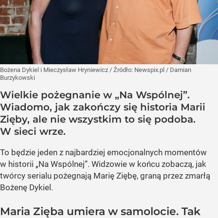
Bożena Dykiel i Mieczysław Hryniewicz
/ Źródło:
Newspix.pl
/
Damian
Burzykowski
Wielkie pożegnanie w „Na Wspólnej”.
Wiadomo, jak zakończy się historia Marii
Zięby, ale nie wszystkim to się podoba.
W sieci wrze.
To będzie jeden z najbardziej emocjonalnych momentów
w historii „Na Wspólnej”. Widzowie w końcu zobaczą, jak
twórcy serialu pożegnają Marię Ziębę, graną przez zmarłą
Bożenę Dykiel.
Maria Zięba umiera w samolocie. Tak