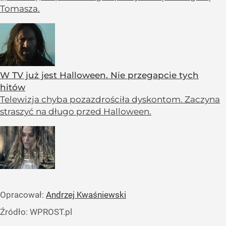
Tomasza.
W TV już jest Halloween. Nie przegapcie tych
hitów
Telewizja chyba pozazdrościła dyskontom. Zaczyna
straszyć na długo przed Halloween.
Opracował:
Andrzej Kwaśniewski
Źródło:
WPROST.pl