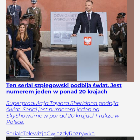
Ten serial szpiegowski podbija świat. Jest
numerem jeden w ponad 20 krajach
Superprodukcja Taylora Sheridana podbija
świat. Serial jest numerem jeden na
SkyShowtime w ponad 20 krajach! Także w
Polsce.
Seriale
Telewizja
Gwiazdy
Rozrywka