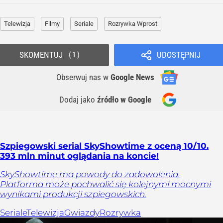
Telewizja
Filmy
Seriale
Rozrywka Wprost
SKOMENTUJ
UDOSTĘPNIJ
1
Obserwuj nas
w
Google News
Dodaj jako
źródło w Google
Szpiegowski serial SkyShowtime z oceną 10/10.
393 mln minut oglądania na koncie!
SkyShowtime ma powody do zadowolenia.
Platforma może pochwalić się kolejnymi mocnymi
wynikami produkcji szpiegowskich.
Seriale
Telewizja
Gwiazdy
Rozrywka