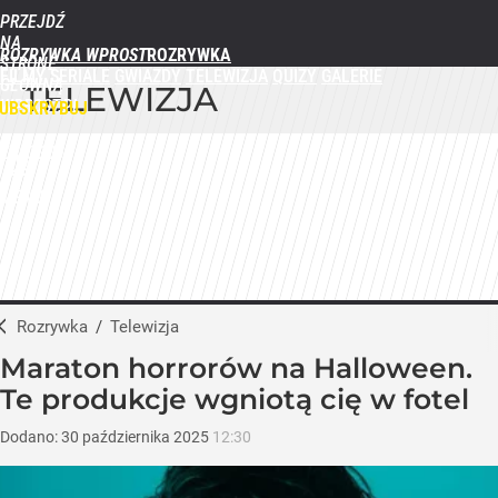
PRZEJDŹ
NA
ROZRYWKA WPROST
STRONĘ
FILMY
SERIALE
GWIAZDY
TELEWIZJA
QUIZY
GALERIE
GŁÓWNĄ
TELEWIZJA
WPROST.PL
UBSKRYBUJ
ZALOGUJ
MENU
Rozrywka
/
Telewizja
Maraton horrorów na Halloween.
Te produkcje wgniotą cię w fotel
Dodano:
30
października
2025
12:30