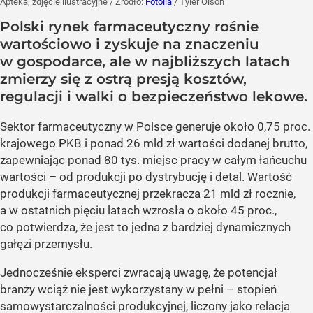
Apteka, zdjęcie ilustracyjne
/ Źródło:
Fotolia
/
Tyler Olson
Polski rynek farmaceutyczny rośnie
wartościowo i zyskuje na znaczeniu
w gospodarce, ale w najbliższych latach
zmierzy się z ostrą presją kosztów,
regulacji i walki o bezpieczeństwo lekowe.
Sektor farmaceutyczny w Polsce generuje około 0,75 proc.
krajowego PKB i ponad 26 mld zł wartości dodanej brutto,
zapewniając ponad 80 tys. miejsc pracy w całym łańcuchu
wartości – od produkcji po dystrybucję i detal. Wartość
produkcji farmaceutycznej przekracza 21 mld zł rocznie,
a w ostatnich pięciu latach wzrosła o około 45 proc.,
co potwierdza, że jest to jedna z bardziej dynamicznych
gałęzi przemysłu.
Jednocześnie eksperci zwracają uwagę, że potencjał
branży wciąż nie jest wykorzystany w pełni – stopień
samowystarczalności produkcyjnej, liczony jako relacja