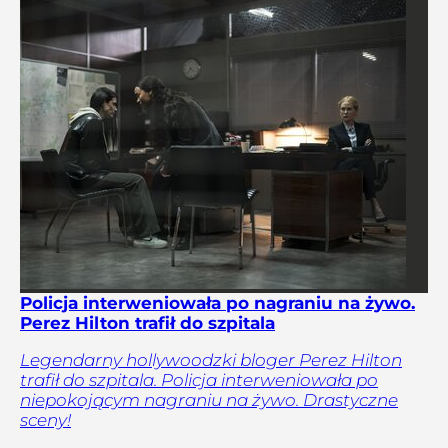
Policja interweniowała po nagraniu na żywo.
Perez Hilton trafił do szpitala
Legendarny hollywoodzki bloger Perez Hilton
trafił do szpitala. Policja interweniowała po
niepokojącym nagraniu na żywo. Drastyczne
sceny!