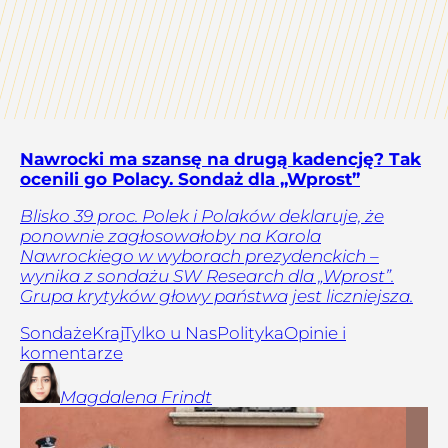
Nawrocki ma szansę na drugą kadencję? Tak
ocenili go Polacy. Sondaż dla „Wprost”
Blisko 39 proc. Polek i Polaków deklaruje, że
ponownie zagłosowałoby na Karola
Nawrockiego w wyborach prezydenckich –
wynika z sondażu SW Research dla „Wprost”.
Grupa krytyków głowy państwa jest liczniejsza.
Sondaże
Kraj
Tylko u Nas
Polityka
Opinie i
komentarze
Magdalena
Frindt