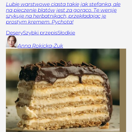
Lubię warstwowe ciasta takie jak stefanka, ale
na pieczenie blatów jest za gorąco. Tę wersję
szykuję na herbatnikach, przekładając je
prostym kremem. Pychota!
Desery
Szybki przepis
Słodkie
Anna
Rokicka-Żuk