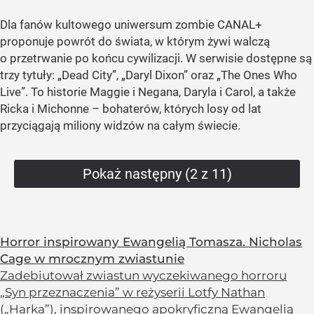
Dla fanów kultowego uniwersum zombie CANAL+
proponuje powrót do świata, w którym żywi walczą
o przetrwanie po końcu cywilizacji. W serwisie dostępne są
trzy tytuły: „Dead City”, „Daryl Dixon” oraz „The Ones Who
Live”. To historie Maggie i Negana, Daryla i Carol, a także
Ricka i Michonne – bohaterów, których losy od lat
przyciągają miliony widzów na całym świecie.
Pokaż następny (2 z 11)
Horror inspirowany Ewangelią Tomasza. Nicholas
Cage w mrocznym zwiastunie
Zadebiutował zwiastun wyczekiwanego horroru
„Syn przeznaczenia” w reżyserii Lotfy Nathan
(„Harka”), inspirowanego apokryficzną Ewangelią