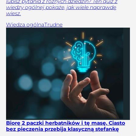
lubisz pytania z różnych dziedzin? Ten quiz z
wiedzy ogólnej pokaże, jak wiele naprawdę
wiesz.
Wiedza ogólna
Trudne
Biorę 2 paczki herbatników i tę masę. Ciasto
bez pieczenia przebija klasyczną stefankę