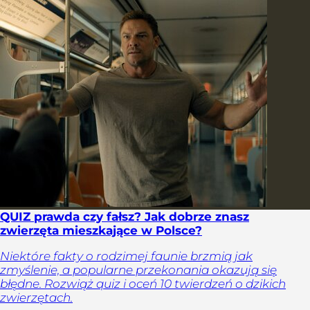
QUIZ prawda czy fałsz? Jak dobrze znasz
zwierzęta mieszkające w Polsce?
Niektóre fakty o rodzimej faunie brzmią jak
zmyślenie, a popularne przekonania okazują się
błędne. Rozwiąż quiz i oceń 10 twierdzeń o dzikich
zwierzętach.