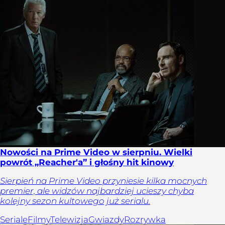
Nowości na Prime Video w sierpniu. Wielki
powrót „Reacher'a” i głośny hit kinowy
Sierpień na Prime Video przyniesie kilka mocnych
premier, ale widzów najbardziej ucieszy chyba
kolejny sezon kultowego już serialu.
Seriale
Filmy
Telewizja
Gwiazdy
Rozrywka