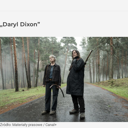
„Daryl Dixon”
Żródło:
Materiały prasowe
/
Canal+