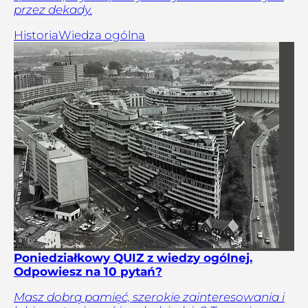
przez dekady.
Historia
Wiedza ogólna
Poniedziałkowy QUIZ z wiedzy ogólnej.
Odpowiesz na 10 pytań?
Masz dobrą pamięć, szerokie zainteresowania i