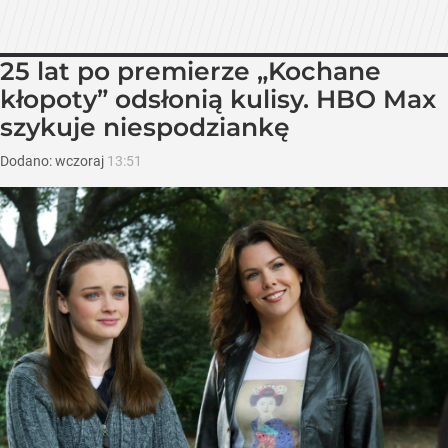
25 lat po premierze „Kochane
kłopoty” odsłonią kulisy. HBO Max
szykuje niespodziankę
Dodano:
wczoraj
13:51