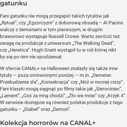
gatunku
Fani gatunku nie mogą przegapić takich tytułów jak
„Rytuał”, czy „Egzorcyzm” z doborową obsadą – Al Pacino
walczy z demonami w tym pierwszym, w drugim
brawurowo występuje Russell Crowe. Warto zwrócić też
uwagę na produkcje z uniwersum „The Walking Dead”,
czy „Heretica”. Hugh Grant wystąpił tu w roli której nikt
by się po nim nie spodziewał.
W ofercie CANAL+ na Halloween znalazły się także inne
tytuły — poza omówionymi poniżej — m.in. „Demeter.
Przebudzenie zła”, „Konsekracja” czy „Nóż w nocnej ciszy”.
Fani klasyki mogą sięgnąć po filmy takie jak „Sierociniec”,
„Lament”, „Coś za mną chodzi”, „Zło we mnie” czy „Krzyk 4”.
W serwisie dostępne są również polskie produkcje z tego
gatunku – „Diabeł” oraz „Demon”.
Kolekcja horrorów na CANAL+