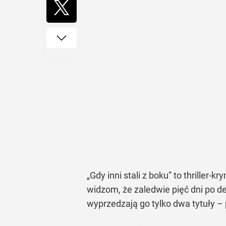
„Gdy inni stali z boku” to thriller-
widzom, że zaledwie pięć dni po d
wyprzedzają go tylko dwa tytuły –