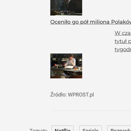
Oceniło go pół miliona Polaków
W cza
tytuł 
tygodn
Źródło:
WPROST.pl
Netflix
Seriale
Rozrywk