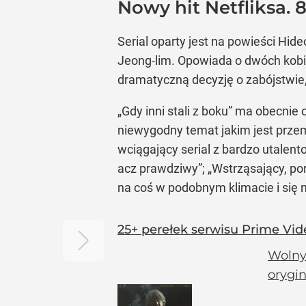
Nowy hit Netfliksa.
Serial oparty jest na powieści Hi
Jeong-lim. Opowiada o dwóch kobie
dramatyczną decyzję o zabójstwie
„Gdy inni stali z boku” ma obecnie
niewygodny temat jakim jest przem
wciągający serial z bardzo utalen
acz prawdziwy”; „Wstrząsający, po
na coś w podobnym klimacie i się n
25+ perełek serwisu Prime Vide
Wolny
orygi