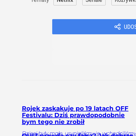
UDO
Rojek zaskakuje po 19 latach OFF
Festivalu: Dziś prawdopodobnie
bym tego nie zrobił
Dzieci były małe, usypialiśmy je, wchodziliśm
QUIZ prawda czy fałsz? Jak dobrze