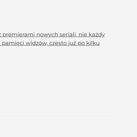
 premierami nowych seriali, nie każdy
z pamięci widzów, często już po kilku