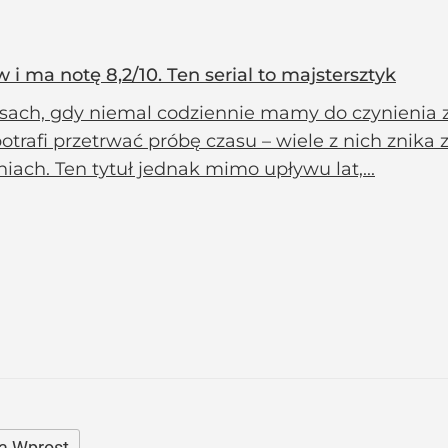
 i ma notę 8,2/10. Ten serial to majstersztyk
sach, gdy niemal codziennie mamy do czynienia z
potrafi przetrwać próbę czasu – wiele z nich znika 
iach. Ten tytuł jednak mimo upływu lat,...
a Wprost