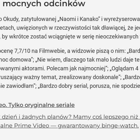
 8 mocnych odcinków
deo Okudy, zatytułowanej „Naomi i Kanako” i wyreżysero
tach, uwięzionych w rzeczywistości tak dławiącej, że 
, by wkrótce zostać wciągnięte w serię nieoczekiwanych
 ocenę 7,7/10 na Filmwebie, a widzowie piszą o nim: „Bar
oc domowa”; „Nie wiem, dlaczego tak mało ludzi daje te
towanymi aktorami. Polecam jak najmocniej”; „Oglądam 4 o
ruszający ważny temat, zrealizowany doskonale”; „Bardzo
ie zawiodłam”; „Bardzo dobry serial, porusza, nie spodzie
o. Tylko oryginalne seriale
 dzień i żadnych planów? Mamy coś lepszego niż 
nalne Prime Video — gwarantowany binge-watch.