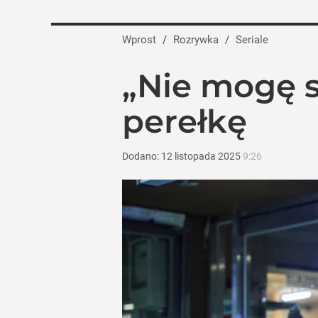
Jesień pełna hitów w TVN. Jubileusze, „
Wprost
/
Rozrywka
/
Seriale
dodaj
„Nie mogę s
Tego sondażu premier nie może zlekce
perełkę
8
Dodano:
12
listopada
2025
9:26
Polsat odkrył karty na jesień. Wielkie
dodaj