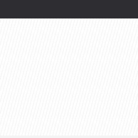
ści
toes