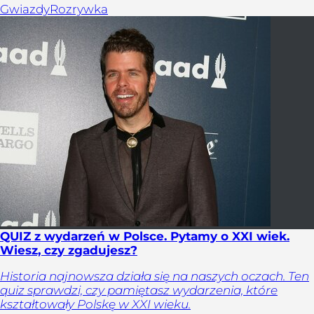
Gwiazdy
Rozrywka
QUIZ z wydarzeń w Polsce. Pytamy o XXI wiek.
Wiesz, czy zgadujesz?
Historia najnowsza działa się na naszych oczach. Ten
quiz sprawdzi, czy pamiętasz wydarzenia, które
kształtowały Polskę w XXI wieku.