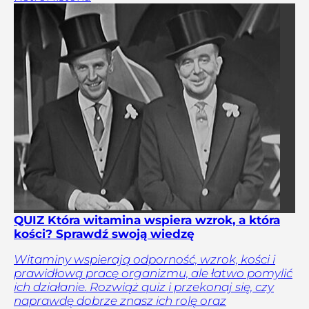
QUIZ Która witamina wspiera wzrok, a która
kości? Sprawdź swoją wiedzę
Witaminy wspierają odporność, wzrok, kości i
prawidłową pracę organizmu, ale łatwo pomylić
ich działanie. Rozwiąż quiz i przekonaj się, czy
naprawdę dobrze znasz ich rolę oraz