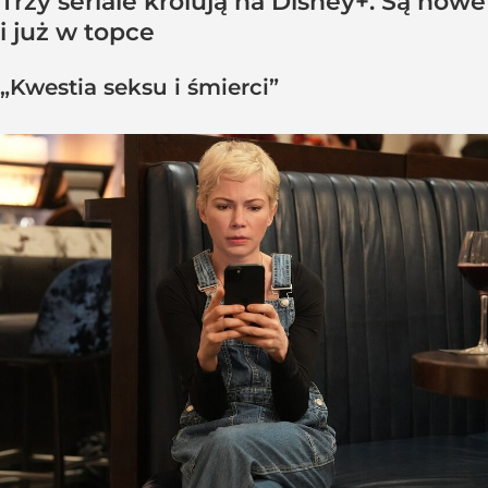
Trzy seriale królują na Disney+. Są nowe
i już w topce
„Kwestia seksu i śmierci”