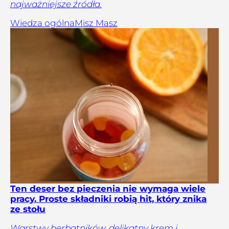
najważniejsze źródła.
Wiedza ogólna
Misz Masz
Ten deser bez pieczenia nie wymaga wiele
pracy. Proste składniki robią hit, który znika
ze stołu
Warstwy herbatników, delikatny krem i