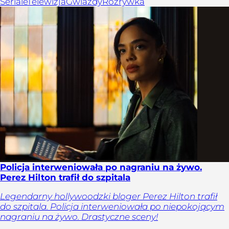
Seriale
Telewizja
Gwiazdy
Rozrywka
Policja interweniowała po nagraniu na żywo.
Perez Hilton trafił do szpitala
Legendarny hollywoodzki bloger Perez Hilton trafił
do szpitala. Policja interweniowała po niepokojącym
nagraniu na żywo. Drastyczne sceny!