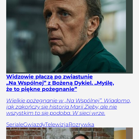
Widzowie płaczą po zwiastunie
„Na Wspólnej” z Bożeną Dykiel. „Myślę,
że to piękne pożegnanie”
Wielkie pożegnanie w „Na Wspólnej”. Wiadomo,
jak zakończy się historia Marii Zięby, ale nie
wszystkim to się podoba. W sieci wrze.
Seriale
Gwiazdy
Telewizja
Rozrywka