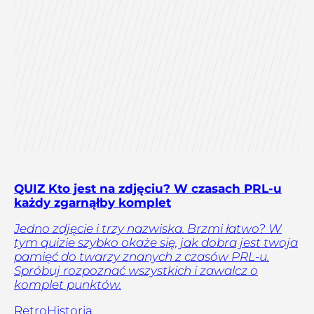
QUIZ Kto jest na zdjęciu? W czasach PRL-u
każdy zgarnąłby komplet
Jedno zdjęcie i trzy nazwiska. Brzmi łatwo? W
tym quizie szybko okaże się, jak dobra jest twoja
pamięć do twarzy znanych z czasów PRL-u.
Spróbuj rozpoznać wszystkich i zawalcz o
komplet punktów.
Retro
Historia