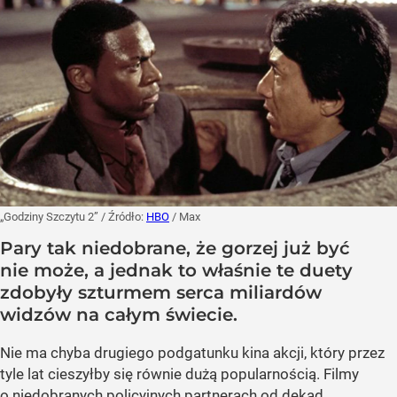
„Godziny Szczytu 2”
/ Źródło:
HBO
/
Max
Pary tak niedobrane, że gorzej już być
nie może, a jednak to właśnie te duety
zdobyły szturmem serca miliardów
widzów na całym świecie.
Nie ma chyba drugiego podgatunku kina akcji, który przez
tyle lat cieszyłby się równie dużą popularnością. Filmy
o niedobranych policyjnych partnerach od dekad