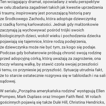
Ten wciągający dramat, opowiadany z wielu perspektyw
w celu zbadania zagadnień takich jak kwestie uprzedzenia
i traumy, inspirowany jest poruszającą historią pary
ze Środkowego Zachodu, która adoptuje dziewczynkę
z rzadką formą karłowatości. Jednak gdy małżonkowie
zaczynają ją wychowywać pośród trójki swoich
biologicznych dzieci, wokół wieku i pochodzenia dziecka
pojawiają się tajemnice, które rodzą podejrzenia,
że dziewczynka może nie być tym, za kogo się podaje.
Podczas gdy bohaterowie próbują chronić swoją rodzinę
przed adopcyjną córką, którą uważają za zagrożenie, ona
toczy własną walkę, by stawić czoła swojej przeszłości
i temu, co przyniesie jej przyszłość. Sytuację utrudnia fakt,
że to starcie ostatecznie rozgrywa się w tabloidach i na sali
sądowej.
W serialu „Porządna amerykańska rodzina” występują Ellen
Pompeo, Mark Duplass oraz Imogen Faith Reid. W rolach
gościnnych pojawią się także Dulé Hill, Christina Hendricks,