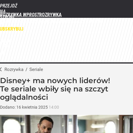
PRZEJDŹ
NA
ROZRYWKA WPROST
STRONĘ
FILMY
SERIALE
GWIAZDY
TELEWIZJA
QUIZY
GALERIE
GŁÓWNĄ
WPROST.PL
UBSKRYBUJ
ZALOGUJ
MENU
Rozrywka
/
Seriale
Disney+ ma nowych liderów!
Te seriale wbiły się na szczyt
oglądalności
Dodano:
16
kwietnia
2025
14:00