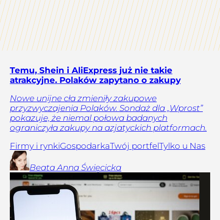
Temu, Shein i AliExpress już nie takie
atrakcyjne. Polaków zapytano o zakupy
Nowe unijne cła zmieniły zakupowe
przyzwyczajenia Polaków. Sondaż dla „Wprost”
pokazuje, że niemal połowa badanych
ograniczyła zakupy na azjatyckich platformach.
Firmy i rynki
Gospodarka
Twój portfel
Tylko u Nas
Beata Anna
Święcicka