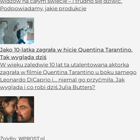
widzów na całym świecie – i trudno się dziwić.
Podpowiadamy, jakie produkcje
Jako 10-latka zagrała w hicie Quentina Tarantino.
Tak wygląda dziś
W wieku zaledwie 10 lat ta utalentowana aktorka
zagrała w filmie Quentina Tarantino u boku samego
Leonardo DiCaprio i... niemal go przyćmiła. Jak
wygląda i co robi dziś Julia Butters?
Źródło:
WPROST.pl