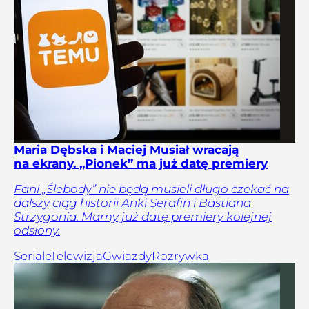
Maria Dębska i Maciej Musiał wracają
na ekrany. „Pionek” ma już datę premiery
Fani „Ślebody” nie będą musieli długo czekać na
dalszy ciąg historii Anki Serafin i Bastiana
Strzygonia. Mamy już datę premiery kolejnej
odsłony.
Seriale
Telewizja
Gwiazdy
Rozrywka