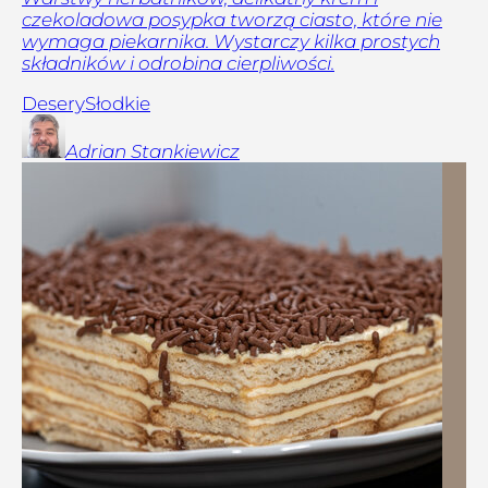
czekoladowa posypka tworzą ciasto, które nie
wymaga piekarnika. Wystarczy kilka prostych
składników i odrobina cierpliwości.
Desery
Słodkie
Adrian
Stankiewicz